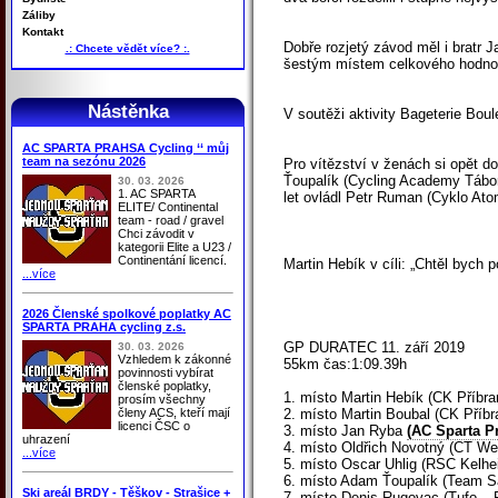
Záliby
Kontakt
Dobře rozjetý závod měl i bratr
.: Chcete vědět více? :.
šestým místem celkového hodno
Nástěnka
V soutěži aktivity Bageterie Boul
AC SPARTA PRAHSA Cycling ‘‘ můj
team na sezónu 2026
Pro vítězství v ženách si opět d
Ťoupalík (Cycling Academy Tábor)
30. 03. 2026
1. AC SPARTA
let ovládl Petr Ruman (Cyklo Ato
ELITE/ Continental
team - road / gravel
Chci závodit v
kategorii Elite a U23 /
Continentání licencí.
Martin Hebík v cíli: „Chtěl bych
...více
2026 Členské spolkové poplatky AC
SPARTA PRAHA cycling z.s.
GP DURATEC 11. září 2019
30. 03. 2026
Vzhledem k zákonné
55km čas:1:09.39h
povinnosti vybírat
členské poplatky,
1. místo Martin Hebík (CK Příbr
prosím všechny
členy ACS, kteří mají
2. místo Martin Boubal (CK Příb
licenci ČSC o
3. místo Jan Ryba
(AC Sparta P
uhrazení
4. místo Oldřich Novotný (CT We
...více
5. místo Oscar Uhlig (RSC Kelhe
6. místo Adam Ťoupalík (Team 
Ski areál BRDY - Těškov - Strašice +
7. místo Denis Rugovac (Tufo – 