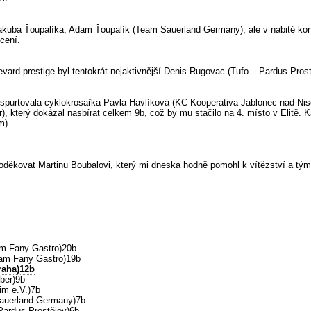
 Jakuba Ťoupalíka, Adam Ťoupalík (Team Sauerland Germany), ale v nabité kon
cení.
evard prestige byl tentokrát nejaktivnější Denis Rugovac (Tufo – Pardus Prost
ospurtovala cyklokrosařka Pavla Havlíková (KC Kooperativa Jablonec nad Nis
, který dokázal nasbírat celkem 9b, což by mu stačilo na 4. místo v Elitě. K
m).
 poděkovat Martinu Boubalovi, který mi dneska hodně pomohl k vítězství a tým
am Fany Gastro)20b
ram Fany Gastro)19b
raha)12b
ber)9b
im e.V.)7b
Sauerland Germany)7b
Pardus Prostějov)6b