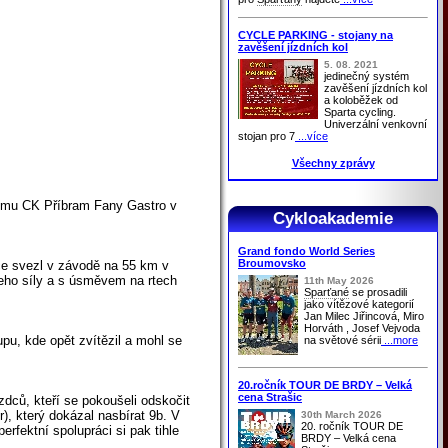
CYCLE PARKING - stojany na
zavěšení jízdních kol
5. 08. 2021
jedinečný systém
zavěšení jízdních kol
a koloběžek od
Sparta cycling.
Univerzální venkovní
stojan pro 7
...více
Všechny zprávy
i týmu CK Příbram Fany Gastro v
Cykloakademie
Grand fondo World Series
Broumovsko
roce svezl v závodě na 55 km v
 jeho síly a s úsměvem na rtech
11th May 2026
Sparťané
se prosadili
jako vítězové kategorií
Jan Milec Jiřincová, Miro
Horváth , Josef Vejvoda
u, kde opět zvítězil a mohl se
na světové sérii
...more
20.ročník TOUR DE BRDY – Velká
cena Strašic
zdců, kteří se pokoušeli odskočit
), který dokázal nasbírat 9b. V
30th March 2026
20. ročník TOUR DE
fektní spolupráci si pak tihle
BRDY – Velká cena