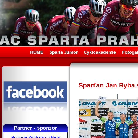
HOME
Sparta Junior
Cykloakademie
Fotogal
Sparťan Jan Ryba sp
Partner - sponzor
Penzion Výhledy na Brdy