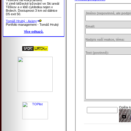
V zimě běžecké lyžování ve Ski areál
Těškov a v létě cyklistika nejen v
Brdech. Dostupnost 3 km od dálnice
Jméno (nepovinné, ale podpis 
D5 exit 50.
Tomáš Hrubý - Axiory
Portfolio management - Tomáš Hrubý
Email:
Více odkazů.
Nadpis vaší reakce, téma:
Text (povinné):
Opište 