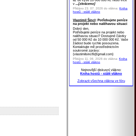
až do výše 20 000 000 Kč nebo více
v
...[zkráceno]
Přidáno 23. 07. 2026 do vlákna:
Kniha
hostů - stálé vlákno
Vlastimil Šincl
: Potřebujete peníze
na projekt nebo naléhavou situaci
Dobrý den,
Potřebujete peníze na projekt nebo
naléhavou situaci? Dostupné částky
od 50 000 Kč do 10 000 000 Kč. Vaše
žádost bude rychle posouzena.
Kontaktujte mě prostřednictvím
soukromé zprávy:
{vlastimilsincl9@gmail.com}
Přidáno 11. 06. 2026 do vlákna:
Kniha
hostů - stálé vlákno
Nejnovější diskusní vlákno:
Kniha hostů - stálé vlákno
Zobrazit všechna vlákna ve fóru