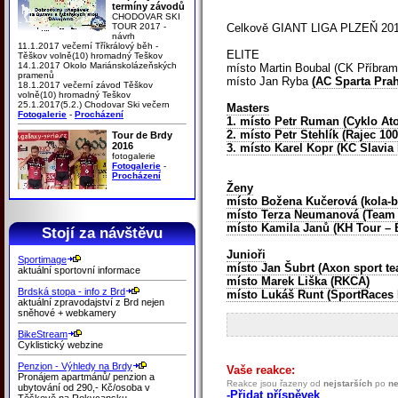
termíny závodů
CHODOVAR SKI
TOUR 2017 -
Celkově GIANT LIGA PLZEŇ 20
návrh
11.1.2017 večerní Tříkrálový běh -
ELITE
Těškov volně(10) hromadný Teškov
14.1.2017 Okolo Mariánskolázeňských
místo Martin Boubal (CK Příbram
pramenů
místo Jan Ryba
(AC Sparta Pra
18.1.2017 večerní závod Těškov
volně(10) hromadný Teškov
25.1.2017(5.2.) Chodovar Ski večern
Masters
Fotogalerie
-
Procházení
1. místo Petr Ruman (Cyklo At
2. místo Petr Stehlík (Rajec 10
Tour de Brdy
2016
3. místo Karel Kopr (KC Slavia
fotogalerie
Fotogalerie
-
Procházení
Ženy
místo Božena Kučerová (kola-
místo Terza Neumanová (Team 
místo Kamila Janů (KH Tour – 
Stojí za návštěvu
Junioři
Sportimage
místo Jan Šubrt (Axon sport t
aktuální sportovní informace
místo Marek Liška (RKCA)
Brdská stopa - info z Brd
místo Lukáš Runt (SportRaces 
aktuální zpravodajství z Brd nejen
sněhové + webkamery
BikeStream
Cyklistický webzine
Penzion - Výhledy na Brdy
Vaše reakce:
Pronájem apartmánů/ penzion a
Reakce jsou řazeny od
nejstarších
po
ne
ubytování od 290,- Kč/osoba v
-Přidat příspěvek
Těškově na Rokycansku.