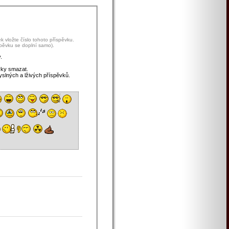
 vložte číslo tohoto příspěvku.
spěvku se doplní samo).
.
vky smazat.
yslných a lživých příspěvků.