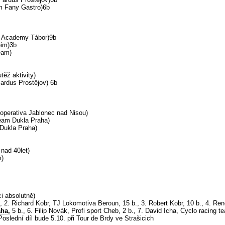
am Fany Gastro)6b
g Academy Tábor)9b
eim)3b
eam)
těž aktivity)
ardus Prostějov) 6b
operativa Jablonec nad Nisou)
eam Dukla Praha)
 Dukla Praha)
nad 40let)
m)
i absolutně)
, 2. Richard Kobr, TJ Lokomotiva Beroun, 15 b., 3. Robert Kobr, 10 b., 4. René
aha,
5 b., 6. Filip Novák, Profi sport Cheb, 2 b., 7. David Icha, Cyclo racing 
Poslední díl bude 5.10. při Tour de Brdy ve Strašicich