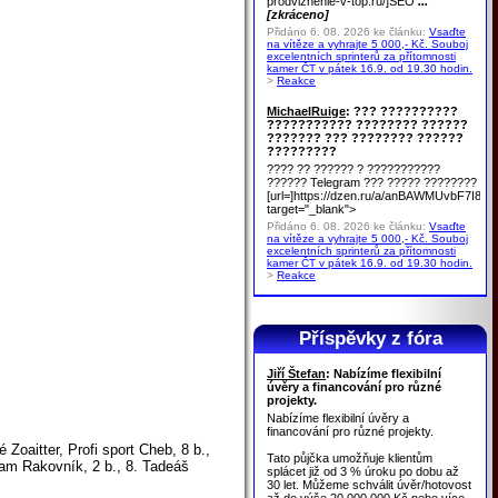
prodvizhenie-v-top.ru/]SEO
...
[zkráceno]
Přidáno 6. 08. 2026 ke článku:
Vsaďte
na vítěze a vyhrajte 5 000,- Kč. Souboj
excelentních sprinterů za přítomnosti
kamer ČT v pátek 16.9. od 19.30 hodin.
>
Reakce
MichaelRuige
: ??? ??????????
??????????? ???????? ??????
??????? ??? ???????? ??????
?????????
???? ?? ?????? ? ???????????
?????? Telegram ??? ????? ????????
[url=]https://dzen.ru/a/anBAWMUvbF7I8u
target="_blank">
Přidáno 6. 08. 2026 ke článku:
Vsaďte
na vítěze a vyhrajte 5 000,- Kč. Souboj
excelentních sprinterů za přítomnosti
kamer ČT v pátek 16.9. od 19.30 hodin.
>
Reakce
Příspěvky z fóra
Jiří Štefan
: Nabízíme flexibilní
úvěry a financování pro různé
projekty.
Nabízíme flexibilní úvěry a
financování pro různé projekty.
 Zoaitter, Profi sport Cheb, 8 b.,
Tato půjčka umožňuje klientům
team Rakovník, 2 b., 8. Tadeáš
splácet již od 3 % úroku po dobu až
30 let. Můžeme schválit úvěr/hotovost