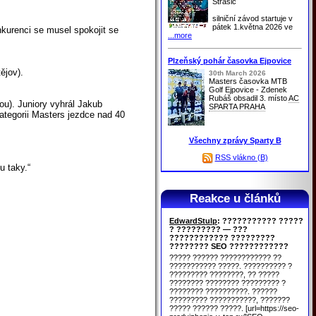
Strašic
silniční závod startuje v
pátek 1.května 2026 ve
kurenci se musel spokojit se
...more
Plzeňský pohár časovka Ejpovice
ějov).
30th March 2026
Masters časovka MTB
Golf Ejpovice - Zdenek
Rubáš obsadil 3. místo
AC
ou). Juniory vyhrál Jakub
SPARTA PRAHA
ategorii Masters jezdce nad 40
Všechny zprávy Sparty B
RSS vlákno (B)
u taky.“
Reakce u článků
EdwardStulp
: ??????????? ?????
? ????????? — ???
???????????? ?????????
???????? SEO ????????????
????? ?????? ???????????? ??
??????????? ?????. ?????????? ?
????????? ????????, ?? ?????
???????? ???????? ????????? ?
???????? ??????????. ??????
????????? ???????????, ???????
????? ?????? ?????. [url=https://seo-