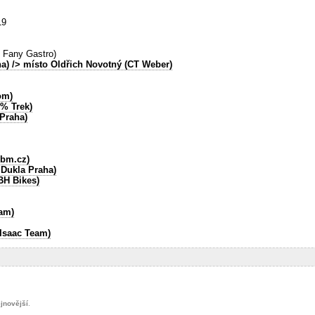
19
 Fany Gastro)
ha)
/> místo Oldřich Novotný (CT Weber)
om)
0% Trek)
 Praha)
bbm.cz)
Dukla Praha)
BH Bikes)
eam)
Isaac Team)
jnovější
.