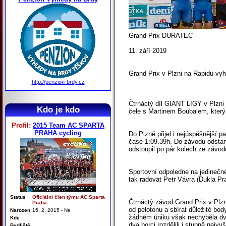
Grand Prix DURATEC
11. září 2019
Grand Prix v Plzni na Rapidu vyh
http://penzion-brdy.cz
Čtrnáctý díl GIANT LIGY v Plzni 
Kdo je kdo
čele s Martinem Boubalem, který
Profil:
2015 Team AC SPARTA
PRAHA cycling
Do Plzně přijel i nejúspěšnější p
čase 1:09.39h. Do závodu odstart
odstoupil po pár kolech ze závod
Sportovní odpoledne na jedinečn
tak radovat Petr Vávra (Dukla Pr
Status
Oficiální člen týmu AC Sparta
Čtrnáctý závod Grand Prix v Plzn
Praha
od pelotonu a sbírat důležité bo
Narozen
15. 2. 2015 - Ne
žádném úniku však nechyběla dvoj
Kde
dva borci rozdělili i stupně nejvyš
Bydliště