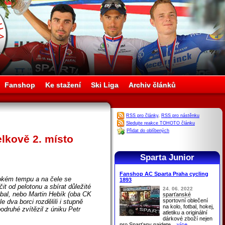
Fanshop
Ke stažení
Ski Liga
Archiv článků
RSS pro články
,
RSS pro nástěnku
Sledujte reakce TOHOTO článku
Přidat do oblíbených
elkově 2. místo
Sparta Junior
Fanshop AC Sparta Praha cycling
sokém tempu a na čele se
1893
it od pelotonu a sbírat důležité
24. 06. 2022
bal, nebo Martin Hebík (oba CK
sparťanské
sportovní oblečení
e dva borci rozdělili i stupně
na kolo, fotbal, hokej,
druhé zvítězil z úniku Petr
atletiku a originální
dárkové zboží nejen
pro
Sparťany
najdete
...více