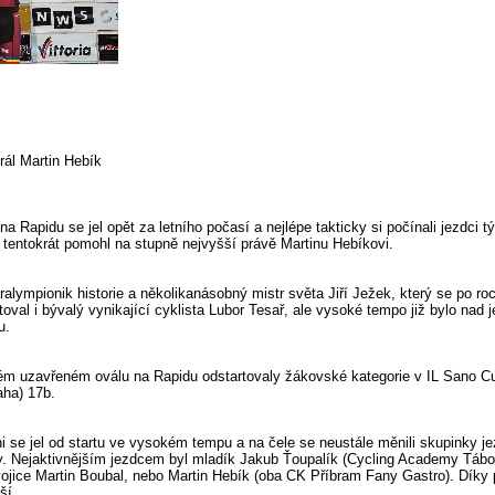
rál Martin Hebík
na Rapidu se jel opět za letního počasí a nejlépe takticky si počínali jezdc
 tentokrát pomohl na stupně nejvyšší právě Martinu Hebíkovi.
aralympionik historie a několikanásobný mistr světa Jiří Ježek, který se po 
oval i bývalý vynikající cyklista Lubor Tesař, ale vysoké tempo již bylo nad
u.
ém uzavřeném oválu na Rapidu odstartovaly žákovské kategorie v IL Sano Cup
aha) 17b.
i se jel od startu ve vysokém tempu a na čele se neustále měnili skupinky je
dy. Nejaktivnějším jezdcem byl mladík Jakub Ťoupalík (Cycling Academy Tábor
ice Martin Boubal, nebo Martin Hebík (oba CK Příbram Fany Gastro). Díky per
ší.