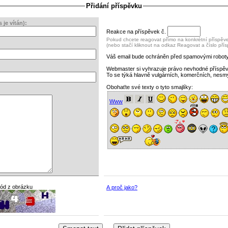
Přidání příspěvku
je vítán):
Reakce na příspěvek č.
Pokud chcete reagovat přímo na konkrétní příspěvek
(nebo stačí kliknout na odkaz Reagovat a číslo pří
Váš email bude ochráněn před spamovými roboty
Webmaster si vyhrazuje právo nevhodné příspě
To se týká hlavně vulgárních, komerčních, nesm
Obohaťte své texty o tyto smajlíky:
Www
kód z obrázku
A proč jako?