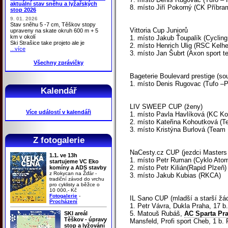
aktuální stav sněhu a lyžařských
8. místo Jiří Pokorný (CK Příbr
stop 2026
9. 01. 2026
Stav sněhu 5 -7 cm, Těškov stopy
Vittoria Cup Juniorů
upraveny na skate okruh 600 m + 5
km v okolí
1. místo Jakub Ťoupalík (Cyclin
Ski Strašice take projeto ale je
2. místo Henrich Ulig (RSC Kelh
...více
3. místo Jan Šubrt (Axon sport t
Všechny zprávičky
Bageterie Boulevard prestige (sou
1. místo Denis Rugovac (Tufo –P
Kalendář
LIV SWEEP CUP (ženy)
Více událostí v kalendáři
1. místo Pavla Havlíková (KC Ko
2. místo Kateřina Kohoutková (T
3. místo Kristýna Burlová (Team
Z fotogalerie
NaCesty.cz CUP (jezdci Masters 
1.1. ve 13h
1. místo Petr Ruman (Cyklo Ato
startujeme VC Eko
2. místo Petr Kilián(Rapid Plzeň)
komíny a ADS stavby
z Rokycan na Žďár -
3. místo Jakub Kubias (RKCA)
tradiční závod do vrchu
pro cyklisty a běžce o
10 000,- Kč
Fotogalerie
-
IL Sano CUP (mladší a starší žác
Procházení
1. Petr Vávra, Dukla Praha, 17 b.
5. Matouš Rubáš,
AC Sparta Pr
SKI areál
Těškov - úpravy
Mansfeld, Profi sport Cheb, 1 b. 
stop a lyžování