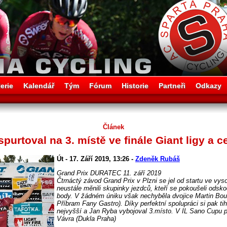
erie
Kalendář
Tým
Fórum
Historie
Partneři
Odkazy
Článek
urtoval na 3. místě ve finále Giant ligy a c
Út - 17. Září 2019, 13:26 -
Zdeněk Rubáš
Grand Prix DURATEC 11. září 2019
Čtrnáctý závod Grand Prix v Plzni se jel od startu ve vy
neustále měnili skupinky jezdců, kteří se pokoušeli odskoč
body. V žádném úniku však nechyběla dvojice Martin Bou
Příbram Fany Gastro). Díky perfektní spolupráci si pak tihl
nejvyšší a Jan Ryba vybojoval 3.místo. V IL Sano Cupu po
Vávra (Dukla Praha)