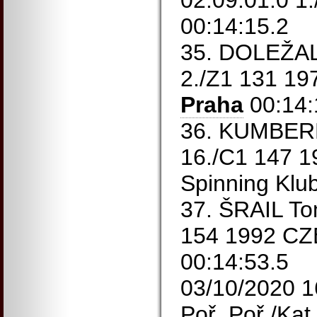
02:09:01.0 1
00:14:15.2
35. DOLEŽAL
2./Z1 131 1
Praha
00:14:
36. KUMBERE
16./C1 147 
Spinning Klu
37. ŠRAIL To
154 1992 C
00:14:53.5
03/10/2020 1
Poř. Poř./Kat