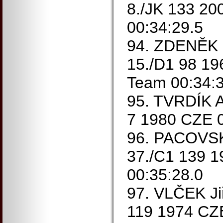
8./JK 133 20
00:34:29.5
94. ZDENĚK R
15./D1 98 19
Team 00:34:3
95. TVRDÍK A
7 1980 CZE 0
96. PACOVSK
37./C1 139 
00:35:28.0
97. VLČEK Ji
119 1974 CZE