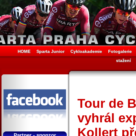
HOME
Sparta Junior
Cykloakademie
Fotogalerie
stažení
Tour de B
vyhrál ex
Kollert p
Partner - sponzor