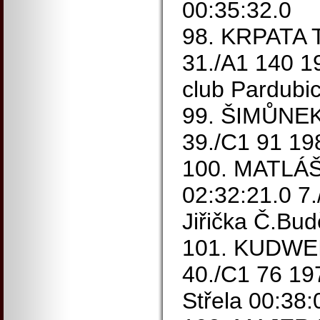
00:35:32.0
98. KRPATA 
31./A1 140 1
club Pardubi
99. ŠIMŮNEK 
39./C1 91 19
100. MATLÁ
02:32:21.0 7
Jiřička Č.Bud
101. KUDWEIS
40./C1 76 1
Střela 00:38: