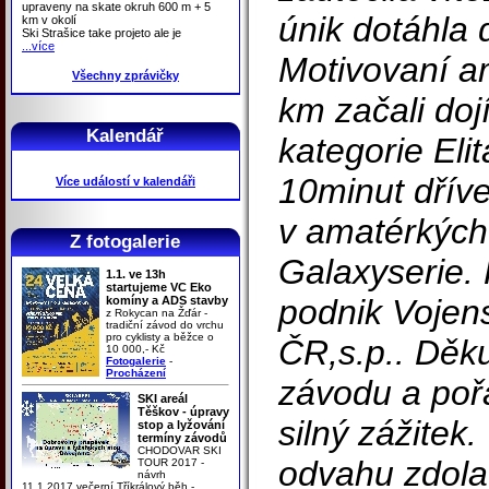
upraveny na skate okruh 600 m + 5
únik dotáhla 
km v okolí
Ski Strašice take projeto ale je
...více
Motivovaní am
Všechny zprávičky
km začali doj
Kalendář
kategorie Elita
10minut dřív
Více událostí v kalendáři
v amatérkých
Z fotogalerie
Galaxyserie.
1.1. ve 13h
startujeme VC Eko
podnik Vojens
komíny a ADS stavby
z Rokycan na Žďár -
tradiční závod do vrchu
pro cyklisty a běžce o
ČR,s.p.. Děk
10 000,- Kč
Fotogalerie
-
Procházení
závodu a poř
SKI areál
Těškov - úpravy
silný zážite
stop a lyžování
termíny závodů
CHODOVAR SKI
odvahu zdolat
TOUR 2017 -
návrh
11.1.2017 večerní Tříkrálový běh -