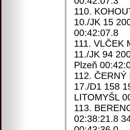
00:42:07.3
110. KOHOUT
10./JK 15 2
00:42:07.8
111. VLČEK M
11./JK 94 20
Plzeň 00:42:
112. ČERNÝ M
17./D1 158 
LITOMYŠL 00
113. BEREN
02:38:21.8 3
00:43:36.0