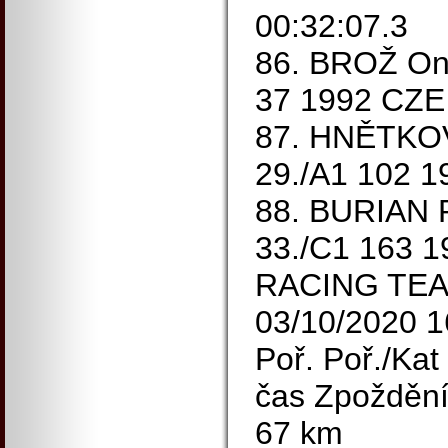
00:32:07.3
86. BROŽ Ond
37 1992 CZE 
87. HNĚTKOV
29./A1 102 1
88. BURIAN P
33./C1 163 
RACING TEAM
03/10/2020 1
Poř. Poř./Kat
čas Zpožděn
67 km