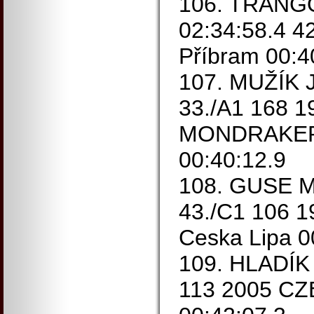
106. TRANGO
02:34:58.4 4
Příbram 00:4
107. MUŽÍK J
33./A1 168 
MONDRAKER 
00:40:12.9
108. GUSE Mi
43./C1 106 
Ceska Lipa 0
109. HLADÍK 
113 2005 CZE