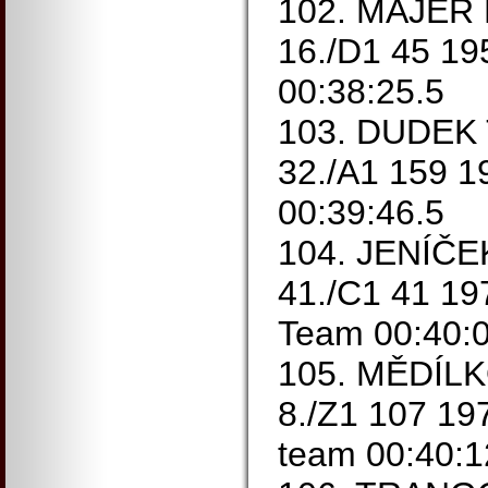
102. MAJER K
16./D1 45 1
00:38:25.5
103. DUDEK 
32./A1 159 1
00:39:46.5
104. JENÍČEK
41./C1 41 1
Team 00:40:0
105. MĚDÍLK
8./Z1 107 1
team 00:40:1