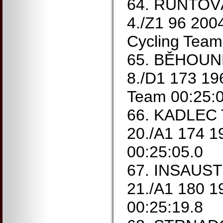
64. RUNTOVÁ
4./Z1 96 200
Cycling Team
65. BĚHOUNE
8./D1 173 19
Team 00:25:0
66. KADLEC 
20./A1 174 
00:25:05.0
67. INSAUSTI
21./A1 180 1
00:25:19.8