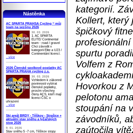
kategorií. Zá
Nástěnka
Kollert, který j
AC SPARTA PRAHSA Cycling ‘‘ můj
team na sezónu 2026
špičkový fitne
30. 03. 2026
1. AC SPARTA
profesionální 
ELITE/ Continental
team - road / gravel
Chci závodit v
spurtu poradi
kategorii Elite a U23 /
Continentání licencí.
...více
Volfem z Rom
2026 Členské spolkové poplatky AC
SPARTA PRAHA cycling z.s.
cykloakademi
30. 03. 2026
Vzhledem k zákonné
Hovorkou z 
povinnosti vybírat
členské poplatky,
prosím všechny
pelotonu ama
členy ACS, kteří mají
licenci ČSC o
uhrazení
stoupání na v
...více
Ski areál BRDY - Těškov - Strašice +
závodníků, a
aktuální stav sněhu a lyžařských
stop 2026
zaútočila vítě
9. 01. 2026
Stav sněhu 5 -7 cm, Těškov stopy