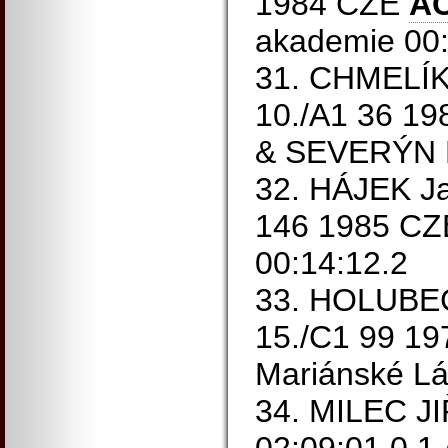
1984 CZE
AC
akademie 00:
31. CHMELÍK
10./A1 36 1
& SEVERÝN 
32. HÁJEK Ja
146 1985 CZE
00:14:12.2
33. HOLUBEC
15./C1 99 19
Mariánské Lá
34. MILEC J