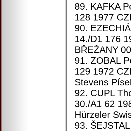
89. KAFKA Pe
128 1977 CZ
90. EZECHIÁŠ
14./D1 176 
BŘEŽANY 00:
91. ZOBAL Pe
129 1972 CZ
Stevens Píse
92. CUPL Th
30./A1 62 1
Hürzeler Swi
93. ŠEJSTAL 