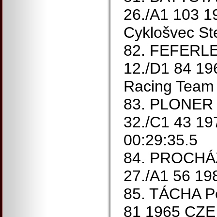
26./A1 103 
Cyklošvec St
82. FEFERLE 
12./D1 84 19
Racing Team 
83. PLONER 
32./C1 43 1
00:29:35.5
84. PROCHÁZ
27./A1 56 19
85. TÁCHA Pe
81 1965 CZ