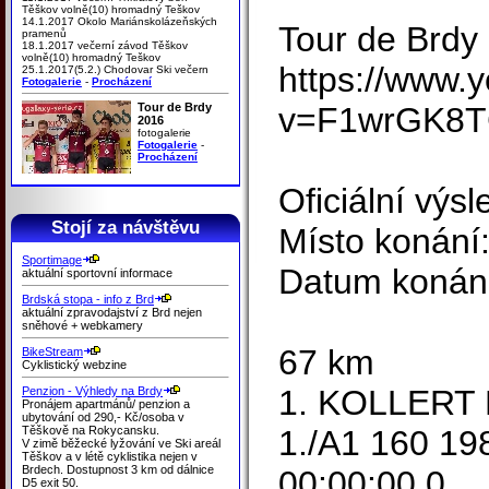
Těškov volně(10) hromadný Teškov
14.1.2017 Okolo Mariánskolázeňských
Tour de Brdy 
pramenů
18.1.2017 večerní závod Těškov
volně(10) hromadný Teškov
https://www.
25.1.2017(5.2.) Chodovar Ski večern
Fotogalerie
-
Procházení
Tour de Brdy
v=F1wrGK8T
2016
fotogalerie
Fotogalerie
-
Procházení
Oficiální výsl
Stojí za návštěvu
Místo konání
Sportimage
Datum konání
aktuální sportovní informace
Brdská stopa - info z Brd
aktuální zpravodajství z Brd nejen
sněhové + webkamery
67 km
BikeStream
Cyklistický webzine
1. KOLLERT M
Penzion - Výhledy na Brdy
Pronájem apartmánů/ penzion a
ubytování od 290,- Kč/osoba v
Těškově na Rokycansku.
1./A1 160 19
V zimě běžecké lyžování ve Ski areál
Těškov a v létě cyklistika nejen v
Brdech. Dostupnost 3 km od dálnice
00:00:00.0
D5 exit 50.