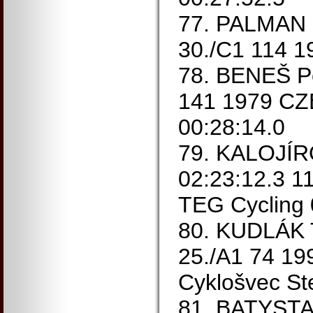
77. PALMAN 
30./C1 114 1
78. BENEŠ Pe
141 1979 C
00:28:14.0
79. KALOJÍR
02:23:12.3 1
TEG Cycling 
80. KUDLÁK 
25./A1 74 19
Cyklošvec St
81. BATYSTA