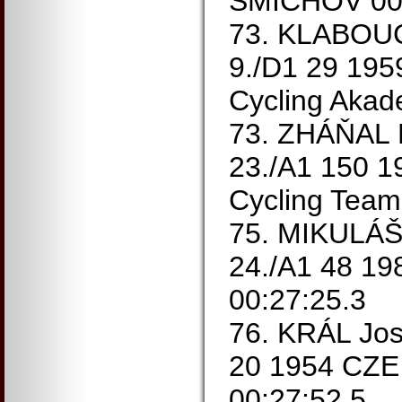
SMÍCHOV 00:
73. KLABOUC
9./D1 29 195
Cycling Akad
73. ZHÁŇAL P
23./A1 150 1
Cycling Team
75. MIKULÁŠE
24./A1 48 1
00:27:25.3
76. KRÁL Jos
20 1954 CZE 
00:27:52.5