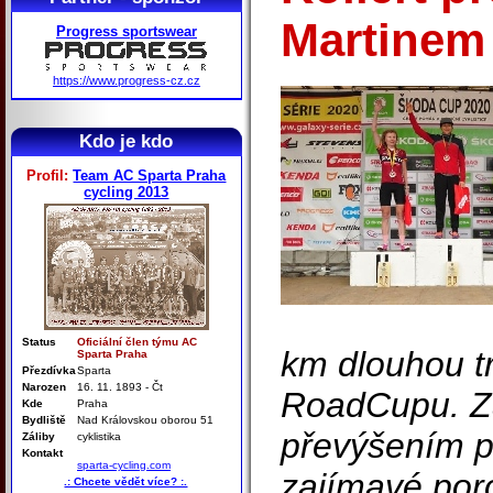
Martinem
Progress sportswear
https://www.progress-cz.cz
Kdo je kdo
Profil:
Team AC Sparta Praha
cycling 2013
Status
Oficiální člen týmu AC
km dlouhou t
Sparta Praha
Přezdívka
Sparta
Narozen
16. 11. 1893 - Čt
RoadCupu. Zá
Kde
Praha
Bydliště
Nad Královskou oborou 51
převýšením p
Záliby
cyklistika
Kontakt
sparta-cycling.com
zajímavé poro
.: Chcete vědět více? :.