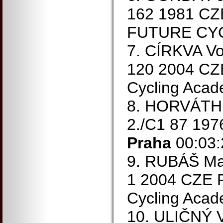
162 1981 C
FUTURE CYC
7. CÍRKVA Vo
120 2004 CZ
Cycling Acad
8. HORVÁTH M
2./C1 87 19
Praha
00:03:
9. RUBÁŠ Mat
1 2004 CZE 
Cycling Acad
10. ULIČNÝ V