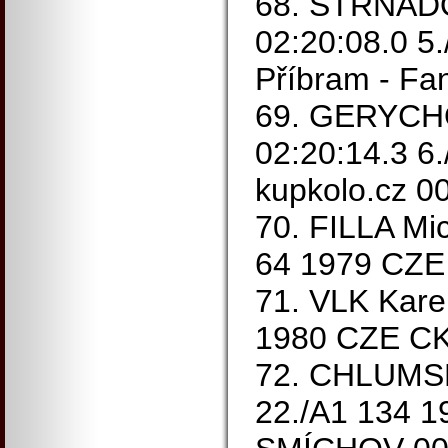
68. STRNAD
02:20:08.0 5
Příbram - Fa
69. GERYCH
02:20:14.3 6
kupkolo.cz 0
70. FILLA Mi
64 1979 CZE 
71. VLK Kare
1980 CZE CK 
72. CHLUMSK
22./A1 134 