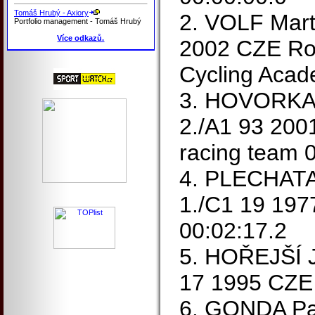
Tomáš Hrubý - Axiory
2. VOLF Mart
Portfolio management - Tomáš Hrubý
Více odkazů.
2002 CZE Ro
Cycling Acad
3. HOVORKA 
2./A1 93 2
racing team 
4. PLECHATA
1./C1 19 197
00:02:17.2
5. HOŘEJŠÍ J
17 1995 CZE 
6. GONDA Pav