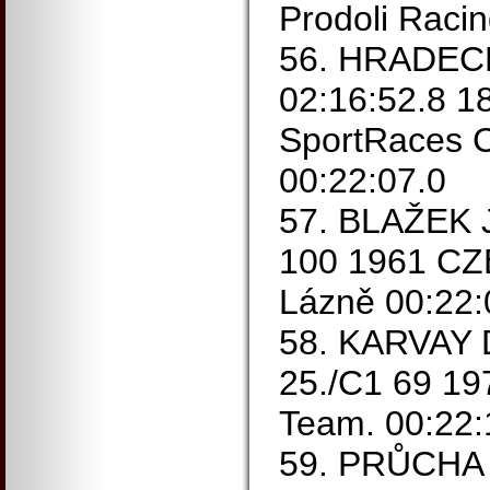
Prodoli Raci
56. HRADECK
02:16:52.8 1
SportRaces C
00:22:07.0
57. BLAŽEK J
100 1961 CZE
Lázně 00:22:
58. KARVAY D
25./C1 69 1
Team. 00:22:
59. PRŮCHA B