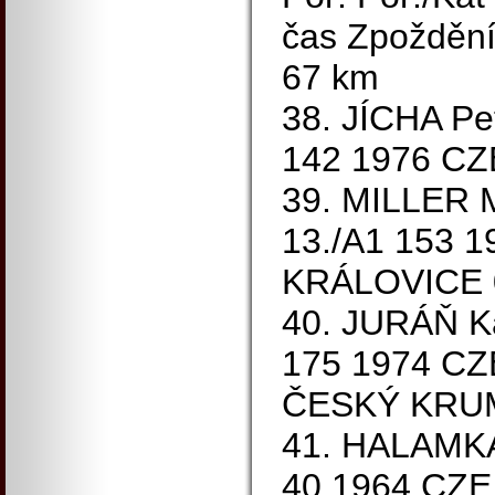
čas Zpožděn
67 km
38. JÍCHA Pe
142 1976 CZ
39. MILLER M
13./A1 153 
KRÁLOVICE 0
40. JURÁŇ Ka
175 1974 C
ČESKÝ KRUM
41. HALAMKA 
40 1964 CZE