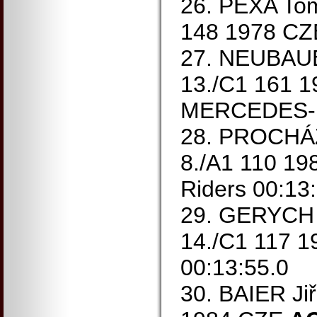
26. PEXA Tom
148 1978 CZ
27. NEUBAUE
13./C1 161 
MERCEDES-B
28. PROCHÁZ
8./A1 110 1
Riders 00:13
29. GERYCH 
14./C1 117 1
00:13:55.0
30. BAIER Jiř