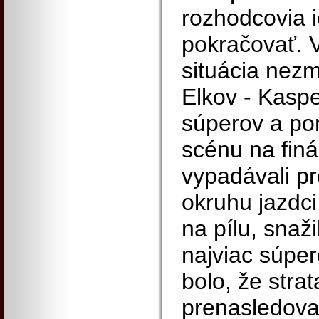
rozhodcovia i
pokračovať. V
situácia nezm
Elkov - Kasper
súperov a pom
scénu na finá
vypadávali pr
okruhu jazdci 
na pílu, snaži
najviac súpe
bolo, že stra
prenasledovat