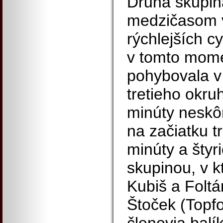
Druhá skupina
medzičasom v
rýchlejších c
v tomto mome
pohybovala v 
tretieho okru
minúty neskôr
na začiatku tr
minúty a štyr
skupinou, v k
Kubiš a Foltá
Štoček (Topfo