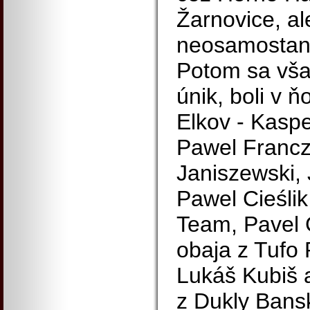
Žarnovice, al
neosamostanil
Potom sa však
únik, boli v 
Elkov - Kaspe
Pawel Francz
Janiszewski,
Pawel Cieślik
Team, Pavel 
obaja z Tufo 
Lukáš Kubiš 
z Dukly Bans