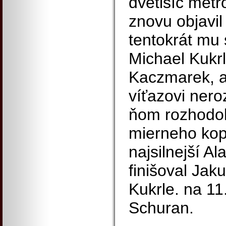
dvetisíc metr
znovu objavil
tentokrát mu 
Michael Kukr
Kaczmarek, al
víťazovi nero
ňom rozhodol
mierneho kop
najsilnejší A
finišoval Jaku
Kukrle. na 11
Schuran.