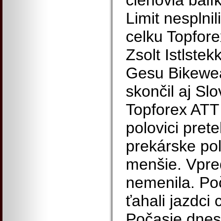
členovia balík
Limit nesplnili
celku Topfor
Zsolt Istlste
Gesu Bikewea
skončil aj Sl
Topforex ATT
polovici pret
prekárske pol
menšie. Vpre
nemenila. Po
ťahali jazdci 
Počasie dnes