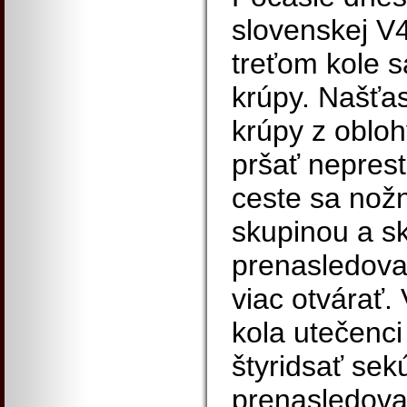
slovenskej V4
treťom kole 
krúpy. Našťast
krúpy z obloh
pršať nepres
ceste sa nož
skupinou a s
prenasledovat
viac otvárať. 
kola utečenci 
štyridsať sek
prenasledovat