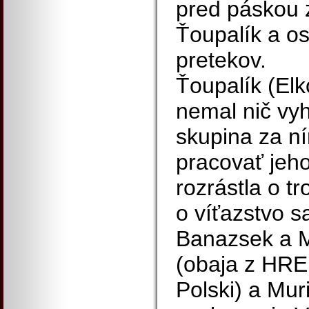
pred páskou 
Ťoupalík a os
pretekov.
Ťoupalík (Elk
nemal nič vy
skupina za ním
pracovať jeho
rozrástla o tr
o víťazstvo sa
Banazsek a M
(obaja z HR
Polski) a Mur