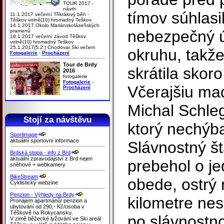
TOUR 2017 -
návrh
tímov súhlasi
11.1.2017 večerní Tříkrálový běh -
Těškov volně(10) hromadný Teškov
14.1.2017 Okolo Mariánskolázeňských
nebezpečný 
pramenů
18.1.2017 večerní závod Těškov
volně(10) hromadný Teškov
25.1.2017(5.2.) Chodovar Ski večern
okruhu, takže
Fotogalerie
-
Procházení
Tour de Brdy
skrátila skor
2016
fotogalerie
Fotogalerie
-
Včerajšiu ma
Procházení
Michal Schleg
Stojí za návštěvu
ktorý nechýba
Sportimage
aktuální sportovní informace
Slávnostný št
Brdská stopa - info z Brd
aktuální zpravodajství z Brd nejen
prebehol o je
sněhové + webkamery
BikeStream
obede, ostrý 
Cyklistický webzine
Penzion - Výhledy na Brdy
kilometre nes
Pronájem apartmánů/ penzion a
ubytování od 290,- Kč/osoba v
Těškově na Rokycansku.
po slávnostno
V zimě běžecké lyžování ve Ski areál