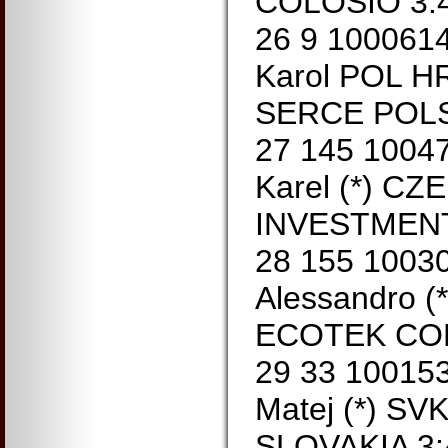
COLOSIO 3:4
26 9 10006
Karol POL 
SERCE POLSK
27 145 100
Karel (*) C
INVESTMENT
28 155 100
Alessandro (
ECOTEK COL
29 33 1001
Matej (*) S
SLOVAKIA 3: