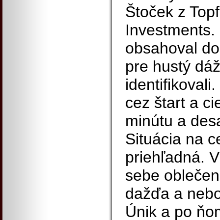
Štoček z Top
Investments.
obsahoval do 
pre hustý dá
identifikovali
cez štart a ci
minútu a des
Situácia na c
priehľadná. Vi
sebe oblečen
dažďa a nebol
Únik a po ňo