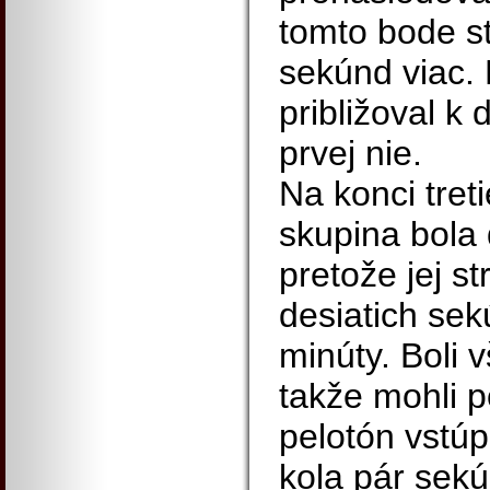
tomto bode st
sekúnd viac. 
približoval k 
prvej nie.
Na konci tret
skupina bola 
pretože jej st
desiatich sek
minúty. Boli v
takže mohli p
pelotón vstúp
kola pár sekú