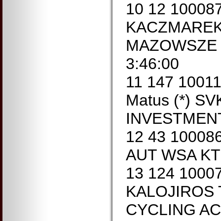
10 12 10008
KACZMAREK 
MAZOWSZE 
3:46:00
11 147 100
Matus (*) S
INVESTMENT
12 43 10008
AUT WSA KT
13 124 1000
KALOJIROS 
CYCLING A