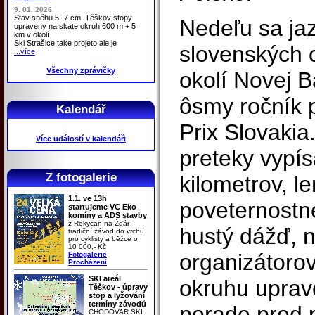
9. 01. 2026
Stav sněhu 5 -7 cm, Těškov stopy
Nedeľu sa jaz
upraveny na skate okruh 600 m + 5
km v okolí
Ski Strašice take projeto ale je
slovenských c
...více
Všechny zprávičky
okolí Novej B
ôsmy ročník 
Kalendář
Prix Slovakia
Více událostí v kalendáři
preteky vypí
Z fotogalerie
kilometrov, l
1.1. ve 13h
poveternostn
startujeme VC Eko
komíny a ADS stavby
z Rokycan na Žďár -
hustý dážď, n
tradiční závod do vrchu
pro cyklisty a běžce o
10 000,- Kč
organizátorov
Fotogalerie
-
Procházení
SKI areál
okruhu uprav
Těškov - úpravy
stop a lyžování
termíny závodů
porade pred 
CHODOVAR SKI