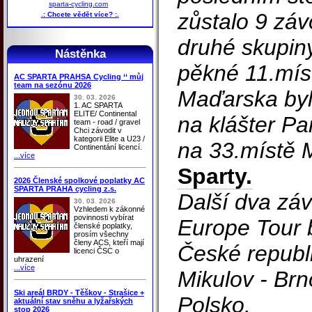
sparta-cycling.com
zůstalo 9 záv
.: Chcete vědět více? :.
druhé skupin
Nástěnka
pěkné 11.mís
AC SPARTA PRAHSA Cycling ‘‘ můj
team na sezónu 2026
Maďarska byl
30. 03. 2026
1. AC SPARTA
ELITE/ Continental
na klášter P
team - road / gravel
Chci závodit v
kategorii Elite a U23 /
na 33.místě 
Continentání licencí.
...více
Sparty.
2026 Členské spolkové poplatky AC
SPARTA PRAHA cycling z.s.
Další dva zá
30. 03. 2026
Vzhledem k zákonné
povinnosti vybírat
Europe Tour 
členské poplatky,
prosím všechny
členy ACS, kteří mají
České republi
licenci ČSC o
uhrazení
...více
Mikulov - Brn
Ski areál BRDY - Těškov - Strašice +
Polsko.
aktuální stav sněhu a lyžařských
stop 2026