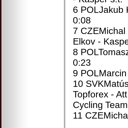
6 POLJakub 
0:08
7 CZEMichal 
Elkov - Kasper
8 POLTomasz
0:23
9 POLMarcin 
10 SVKMatús
Topforex - At
Cycling Team
11 CZEMichal