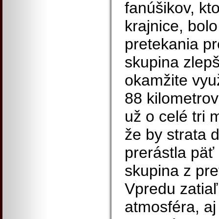
fanúšikov, kto
krajnice, bol
pretekania pr
skupina zlep
okamžite využ
88 kilometrov
už o celé tri
že by strata 
prerástla päť
skupina z pre
Vpredu zatia
atmosféra, aj