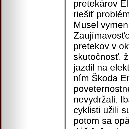
pretekárov E
riešiť problé
Musel vymeniť
Zaujímavosť
pretekov v ok
skutočnosť, 
jazdil na ele
ním Škoda En
poveternostn
nevydržali. I
cyklisti užili
potom sa opäť