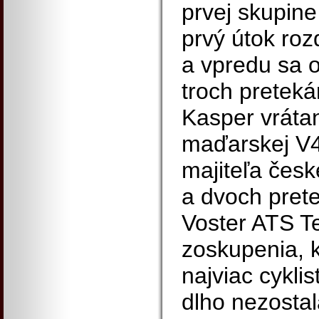
prvej skupine
prvý útok roz
a vpredu sa oc
troch preteká
Kasper vrátan
maďarskej V4
majiteľa čes
a dvoch pret
Voster ATS Te
zoskupenia, k
najviac cykli
dlho nezostal