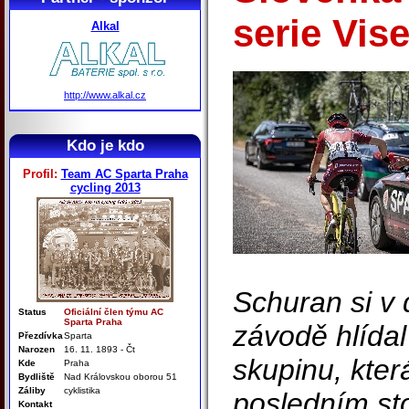
serie Vis
Alkal
http://www.alkal.cz
Kdo je kdo
Profil:
Team AC Sparta Praha
cycling 2013
Schuran si v
Status
Oficiální člen týmu AC
Sparta Praha
závodě hlídal
Přezdívka
Sparta
Narozen
16. 11. 1893 - Čt
skupinu, která
Kde
Praha
Bydliště
Nad Královskou oborou 51
Záliby
cyklistika
posledním st
Kontakt