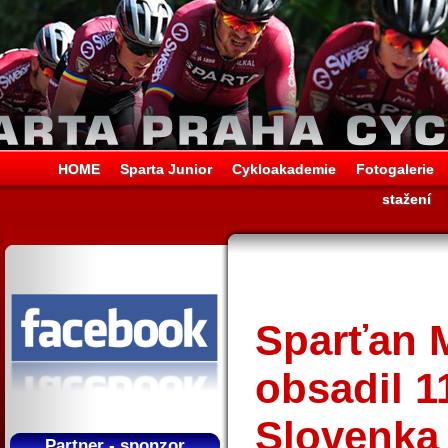
HOME
Sparta Junior
Cykloakademie
Fotogalerie
stažení
Sparťan 
obsadil 1
Slovenka 
Partner - sponzor