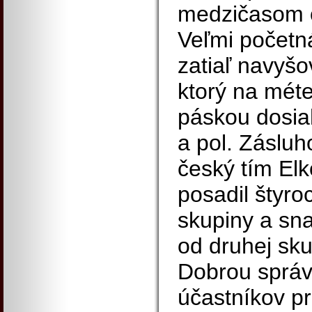
medzičasom o
Veľmi početn
zatiaľ navyšo
ktorý na méte
páskou dosia
a pol. Záslu
český tím Elk
posadil štyro
skupiny a sna
od druhej sku
Dobrou správ
účastníkov pr