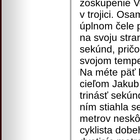
zoskupenie V
v trojici. Os
úplnom čele p
na svoju str
sekúnd, prič
svojom temp
Na méte päť 
cieľom Jakub 
trinásť sekún
ním stiahla 
metrov neskô
cyklista dobe