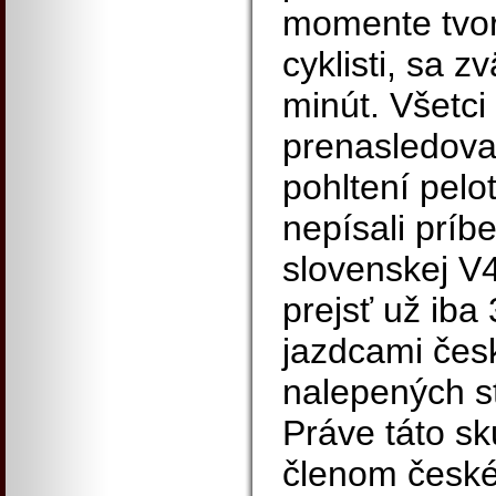
momente tvoril
cyklisti, sa z
minút. Všetci
prenasledovat
pohltení pel
nepísali prí
slovenskej V4
prejsť už iba
jazdcami čes
nalepených st
Práve táto sk
členom české