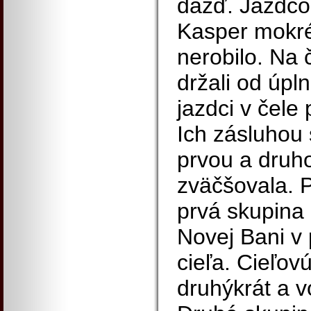
dážď. Jazdco
Kasper mokré
nerobilo. Na 
držali od úpl
jazdci v čele 
Ich zásluhou
prvou a druh
zväčšovala. P
prvá skupina 
Novej Bani v 
cieľa. Cieľov
druhýkrát a v