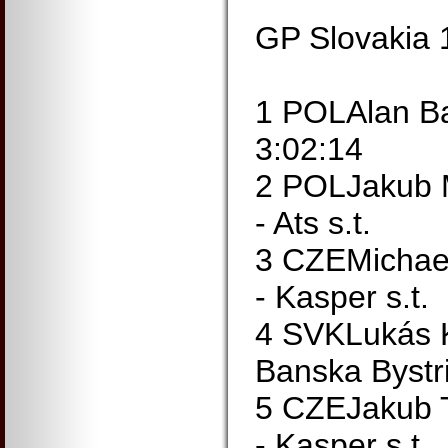
GP Slovakia
1 POLAlan B
3:02:14
2 POLJakub M
- Ats s.t.
3 CZEMichael
- Kasper s.t.
4 SVKLukás K
Banska Bystri
5 CZEJakub T
- Kasper s.t.