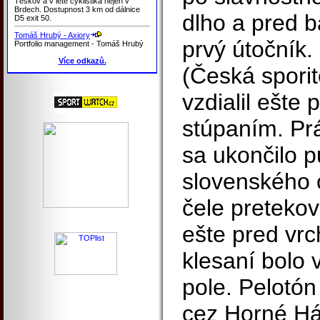
Těškov a v létě cyklistika nejen v
Brdech. Dostupnost 3 km od dálnice
dlho a pred b
D5 exit 50.
Tomáš Hrubý - Axiory
prvý útočník.
Portfolio management - Tomáš Hrubý
Více odkazů.
(Česká sporit
vzdialil ešte
stúpaním. Pr
sa ukončilo p
slovenského 
čele pretekov
ešte pred vr
klesaní bolo 
pole. Pelotón
cez Horné H