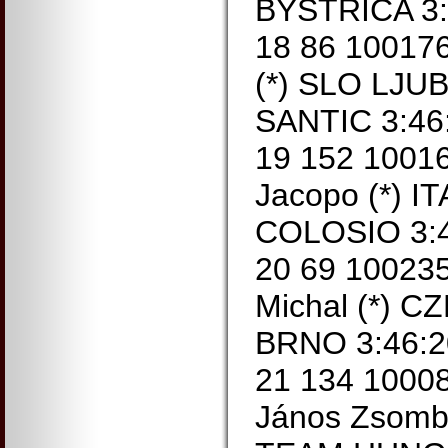
BYSTRICA 3:
18 86 10017
(*) SLO LJ
SANTIC 3:46
19 152 100
Jacopo (*) 
COLOSIO 3:4
20 69 1002
Michal (*) C
BRNO 3:46:2
21 134 1000
János Zsom