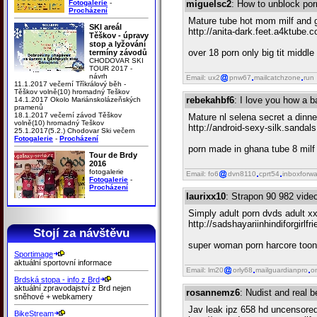
Fotogalerie
-
miguelsc2
: How to unblock por
Procházení
Mature tube hot mom milf and 
SKI areál
http://anita-dark.feet.a4ktube.
Těškov - úpravy
stop a lyžování
over 18 porn only big tit middl
termíny závodů
CHODOVAR SKI
TOUR 2017 -
návrh
Email: ux2
pnw67
mailcatchzone
run
11.1.2017 večerní Tříkrálový běh -
Těškov volně(10) hromadný Teškov
rebekahbf6
: I love you how a b
14.1.2017 Okolo Mariánskolázeňských
pramenů
18.1.2017 večerní závod Těškov
Mature nl selena secret a dinne
volně(10) hromadný Teškov
http://android-sexy-silk.sanda
25.1.2017(5.2.) Chodovar Ski večern
Fotogalerie
-
Procházení
porn made in ghana tube 8 milf
Tour de Brdy
2016
fotogalerie
Email: fo6
dvn8110
cprt54
inboxforwa
Fotogalerie
-
Procházení
laurixx10
: Strapon 90 982 video
Simply adult porn dvds adult x
http://sadshayariinhindiforgirlf
Stojí za návštěvu
super woman porn harcore toon p
Sportimage
aktuální sportovní informace
Email: lm20
orly68
mailguardianpro
o
Brdská stopa - info z Brd
aktuální zpravodajství z Brd nejen
rosannemz6
: Nudist and real 
sněhové + webkamery
Jav leak ipz 658 hd uncensor
BikeStream