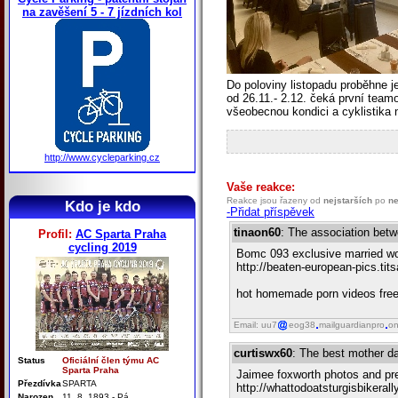
na zavěšení 5 - 7 jízdních kol
Do poloviny listopadu proběhne je
od 26.11.- 2.12. čeká první tea
všeobecnou kondici a cyklistika 
http://www.cycleparking.cz
Vaše reakce:
Reakce jsou řazeny od
nejstarších
po
ne
Kdo je kdo
-Přidat příspěvek
tinaon60
: The association bet
Profil:
AC Sparta Praha
cycling 2019
Bomc 093 exclusive married wom
http://beaten-european-pics.ti
hot homemade porn videos free 
Email: uu7
eog38
mailguardianpro
on
curtiswx60
: The best mother d
Status
Oficiální člen týmu AC
Sparta Praha
Jaimee foxworth photos and pre
Přezdívka
SPARTA
http://whattodoatsturgisbikeral
Narozen
11. 8. 1893 - Pá