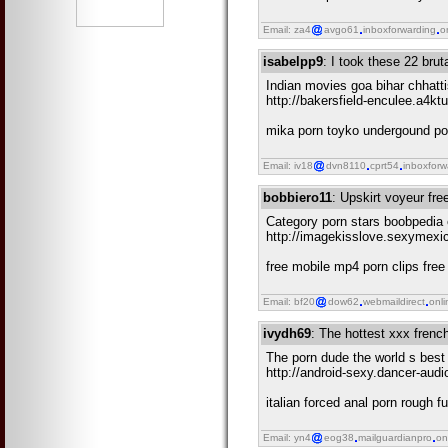
Email: za4
avgo61
inboxforwarding
o
isabelpp9
: I took these 22 bru
Indian movies goa bihar chhatt
http://bakersfield-enculee.a4kt
mika porn toyko undergound por
Email: iv18
dvn8110
cprt54
inboxforw
bobbiero11
: Upskirt voyeur free
Category porn stars boobpedia 
http://imagekisslove.sexymexic
free mobile mp4 porn clips free
Email: bf20
dow62
webmaildirect
onli
ivydh69
: The hottest xxx frenc
The porn dude the world s best p
http://android-sexy.dancer-aud
italian forced anal porn rough 
Email: yn4
eog38
mailguardianpro
on