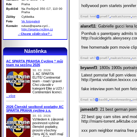
Kde
Praha
hollywood porn starlets jennife
Bydliště
Na Perštýně 350 /17, 110 00
Praha
Email: hm4
pnw67
mailcatchzone
run
Záliby
Cyklistika
Foto
Ve fotogalerii
alanxf11
: Gabrielle gucci lena
Kontakt
rubas@sparta-cycl...
http://sparta-cycling.cz
Pornhub s parentpany admits to 
.: Chcete vědět více? :.
http://suicidegirls.alexysexy.c
free homemade porn movie clips
Nástěnka
Email: wh7
pnw67
mailcatchzone
run
AC SPARTA PRAHSA Cycling ‘‘ můj
team na sezónu 2026
bryannf3
: 1800s 1900s portraits
30. 03. 2026
1. AC SPARTA
Latest pornstar full porn videos
ELITE/ Continental
http://jentai.violation.lexixxx.c
team - road / gravel
Chci závodit v
kategorii Elite a U23 /
fake inteview porn hot porn feti
Continentání licencí.
...více
Email: sc5
bax98
inboxforwarding
onl
2026 Členské spolkové poplatky AC
jamesbf3
: 21 best german porn s
SPARTA PRAHA cycling z.s.
30. 03. 2026
22 best gay cam sites and mo
Vzhledem k zákonné
http://miami-torrent.a4ktube.c
povinnosti vybírat
členské poplatky,
xxx porn neighbor marina free po
prosím všechny
členy ACS, kteří mají