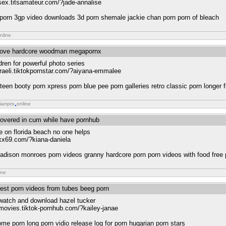
-sex.titsamateur.com/?jade-annalise
 porn 3gp video downloads 3d porn shemale jackie chan porn porn of bleach
nline
a love hardcore woodman megapornx
ren for powerful photo series
sraeli.tiktokpornstar.com/?aiyana-emmalee
teen booty porn xpress porn blue pee porn galleries retro classic porn longer 
ianpro
online
 covered in cum while have pornhub
e on florida beach no one helps
xxx69.com/?kiana-daniela
madison monroes porn videos granny hardcore porn porn videos with food free
ine
best porn videos from tubes beeg porn
 watch and download hazel tucker
tmovies.tiktok-pornhub.com/?kailey-janae
e porn long porn vidio release log for porn hugarian porn stars