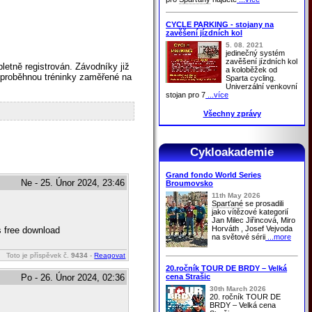
CYCLE PARKING - stojany na
zavěšení jízdních kol
5. 08. 2021
jedinečný systém
zavěšení jízdních kol
letně registrován. Závodníky již
a koloběžek od
 proběhnou tréninky zaměřené na
Sparta cycling.
Univerzální venkovní
stojan pro 7
...více
Všechny zprávy
Cykloakademie
Grand fondo World Series
Ne - 25. Únor 2024, 23:46
Broumovsko
11th May 2026
Sparťané
se prosadili
jako vítězové kategorií
Jan Milec Jiřincová, Miro
Horváth , Josef Vejvoda
s free download
na světové sérii
...more
Toto je příspěvek č.
9434
-
Reagovat
20.ročník TOUR DE BRDY – Velká
cena Strašic
Po - 26. Únor 2024, 02:36
30th March 2026
20. ročník TOUR DE
BRDY – Velká cena