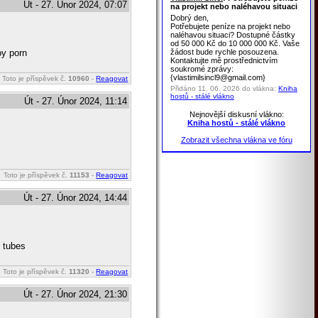
Út - 27. Únor 2024, 07:07
na projekt nebo naléhavou situaci
Dobrý den,
Potřebujete peníze na projekt nebo
naléhavou situaci? Dostupné částky
od 50 000 Kč do 10 000 000 Kč. Vaše
žádost bude rychle posouzena.
oy porn
Kontaktujte mě prostřednictvím
soukromé zprávy:
{vlastimilsincl9@gmail.com}
Toto je příspěvek č.
10960
-
Reagovat
Přidáno 11. 06. 2026 do vlákna:
Kniha
hostů - stálé vlákno
Út - 27. Únor 2024, 11:14
Nejnovější diskusní vlákno:
Kniha hostů - stálé vlákno
Zobrazit všechna vlákna ve fóru
Toto je příspěvek č.
11153
-
Reagovat
Út - 27. Únor 2024, 14:44
n tubes
Toto je příspěvek č.
11320
-
Reagovat
Út - 27. Únor 2024, 21:30