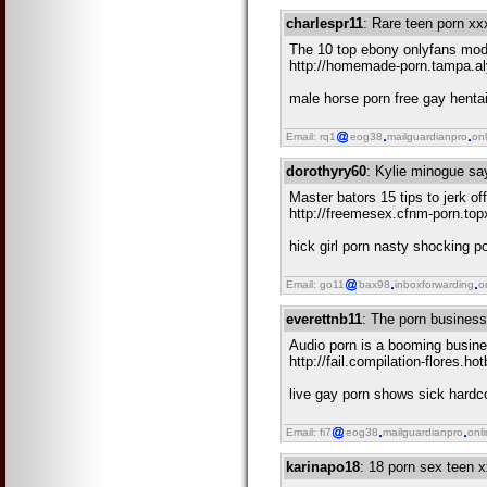
charlespr11
: Rare teen porn x
The 10 top ebony onlyfans mode
http://homemade-porn.tampa.al
male horse porn free gay henta
Email: rq1
eog38
mailguardianpro
onl
dorothyry60
: Kylie minogue sa
Master bators 15 tips to jerk of
http://freemesex.cfnm-porn.to
hick girl porn nasty shocking p
Email: go11
bax98
inboxforwarding
o
everettnb11
: The porn business 
Audio porn is a booming busine
http://fail.compilation-flores.h
live gay porn shows sick hardco
Email: fi7
eog38
mailguardianpro
onl
karinapo18
: 18 porn sex teen 