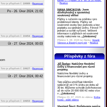
kamer ČT v pátek 16.9. od 19.30 hodin.
>
Reakce
Toto je příspěvek č.
10089
-
Reagovat
IVANA SIMCIKOVA
: Jsem
Po - 26. Únor 2024, 21:02
důvěryhodný a spolehlivý
soukromý věřitel
Půjčky s ručením na směnku i pro
problémové klienty. Půjčky od
soukromé osoby bez podvodu a bez
poplatku za sjednání úvěru. Férové ??
jednání a rychlé vyřízení. Veškeré
informace o půjčkách od soukromé
Toto je příspěvek č.
10454
-
Reagovat
osoby naleznete na
...[zkráceno]
Přidáno 3. 08. 2026 ke článku:
Veselé
Vánoce a šťastný nový rok
>
Reakce
Út - 27. Únor 2024, 00:03
Příspěvky z fóra
porn
Jiří Štefan
: Nabízíme flexibilní
úvěry a financování pro různé
Toto je příspěvek č.
10627
-
Reagovat
projekty.
Nabízíme flexibilní úvěry a
Út - 27. Únor 2024, 00:42
financování pro různé projekty.
Tato půjčka umožňuje klientům
splácet již od 3 % úroku po dobu až
30 let. Můžeme schválit úvěr/hotovost
až do výše 20 000 000 Kč nebo více
v
...[zkráceno]
Přidáno 23. 07. 2026 do vlákna:
Kniha
hostů - stálé vlákno
Toto je příspěvek č.
10653
-
Reagovat
Vlastimil Šincl
: Potřebujete peníze