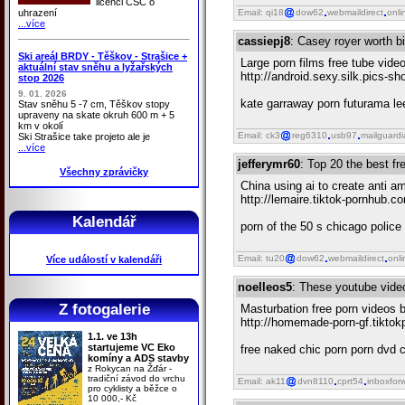
licenci ČSC o
uhrazení
Email: qi18
dow62
webmaildirect
onli
...více
cassiepj8
: Casey royer worth b
Ski areál BRDY - Těškov - Strašice +
Large porn films free tube vide
aktuální stav sněhu a lyžařských
http://android.sexy.silk.pics-s
stop 2026
9. 01. 2026
kate garraway porn futurama leel
Stav sněhu 5 -7 cm, Těškov stopy
upraveny na skate okruh 600 m + 5
km v okolí
Email: ck3
reg6310
usb97
mailguard
Ski Strašice take projeto ale je
...více
jefferymr60
: Top 20 the best fr
Všechny zprávičky
China using ai to create anti 
http://lemaire.tiktok-pornhub.c
Kalendář
porn of the 50 s chicago police
Email: tu20
dow62
webmaildirect
onli
Více událostí v kalendáři
noelleos5
: These youtube videos
Z fotogalerie
Masturbation free porn videos 
http://homemade-porn-gf.tiktok
1.1. ve 13h
startujeme VC Eko
free naked chic porn porn dvd 
komíny a ADS stavby
z Rokycan na Žďár -
tradiční závod do vrchu
Email: ak11
dvn8110
cprt54
inboxfor
pro cyklisty a běžce o
10 000,- Kč