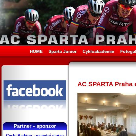
HOME
Sparta Junior
Cykloakademie
Fotogal
AC SPARTA Praha c
Partner - sponzor
Cycle Parking - patentní stojan