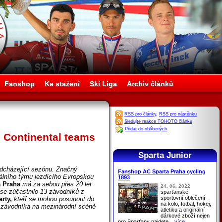
Fanshop
Ke stažení
Ski Liga
Archiv článků
RSS pro články
,
RSS pro nástěnku
Sledujte reakce TOHOTO článku
Přidat do oblíbených
 Continental teams
Sparta Junior
dcházející sezónu. Značný
Fanshop AC Sparta Praha cycling
álního týmu jezdícího Evropskou
1893
a Praha
má za sebou přes 20 let
24. 06. 2022
 se zúčastnilo 13 závodníků z
sparťanské
sportovní oblečení
rty,
kteří se mohou posunout do
na kolo, fotbal, hokej,
t závodníka na mezinárodní scéně
atletiku a originální
dárkové zboží nejen
pro
Sparťany
najdete
...více