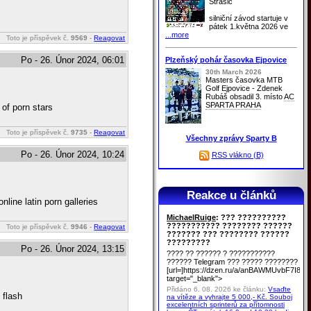
Strašic
silniční závod startuje v
pátek 1.května 2026 ve
...more
Toto je příspěvek č.
9569
-
Reagovat
Po - 26. Únor 2024, 06:01
Plzeňský pohár časovka Ejpovice
30th March 2026
Masters časovka MTB
Golf Ejpovice - Zdenek
Rubáš obsadil 3. místo
AC
SPARTA PRAHA
of porn stars
Toto je příspěvek č.
9735
-
Reagovat
Všechny zprávy Sparty B
Po - 26. Únor 2024, 10:24
RSS vlákno (B)
Reakce u článků
nline latin porn galleries
MichaelRuige
: ??? ??????????
??????????? ???????? ??????
Toto je příspěvek č.
9946
-
Reagovat
??????? ??? ???????? ??????
?????????
Po - 26. Únor 2024, 13:15
???? ?? ?????? ? ???????????
?????? Telegram ??? ????? ????????
[url=]https://dzen.ru/a/anBAWMUvbF7I8u
target="_blank">
Přidáno 6. 08. 2026 ke článku:
Vsaďte
 flash
na vítěze a vyhrajte 5 000,- Kč. Souboj
excelentních sprinterů za přítomnosti