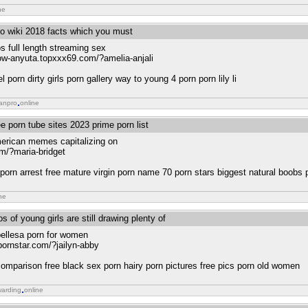
ne
io wiki 2018 facts which you must
os full length streaming sex
how-anyuta.topxxx69.com/?amelia-anjali
 porn dirty girls porn gallery way to young 4 porn porn lily li
ianpro
online
ee porn tube sites 2023 prime porn list
american memes capitalizing on
om/?maria-bridget
 porn arrest free mature virgin porn name 70 porn stars biggest natural boobs 
ne
 of young girls are still drawing plenty of
bellesa porn for women
pornstar.com/?jailyn-abby
comparison free black sex porn hairy porn pictures free pics porn old women
warding
online