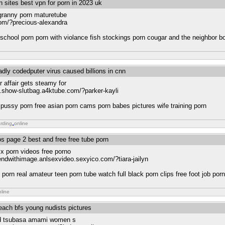
n sites best vpn for porn in 2023 uk
granny porn maturetube
com/?precious-alexandra
e school porn porn with violance fish stockings porn cougar and the neighbor b
adly codedputer virus caused billions in cnn
r affair gets steamy for
ls.show-slutbag.a4ktube.com/?parker-kayli
 pussy porn free asian porn cams porn babes pictures wife training porn
rding
online
s page 2 best and free free tube porn
xx porn videos free porno
riendwithimage.anlsexvideo.sexyico.com/?tiara-jailyn
orn real amateur teen porn tube watch full black porn clips free foot job por
nline
beach bfs young nudists pictures
ed tsubasa amami women s