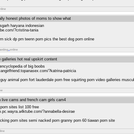
nline
tally honest photos of moms to show what
isgarh haryana indonesian
ube.com/?cristina-tania
n sick dp prn teenn porn pics the best dog porn online
arding
online
 galleries hot real upskirt content
encyclopedia of big boobs
angirlfriend.topanasex.com/?katrina-patricia
 guy animal porn fort lauderdale porn free squirting porn video galleries muscu
ne
h live cams and french cam girls cam4
orn sites list 100 free
io.pc.wayra.a4ktube.com/?annabella-desirae
fucking porn sites semi nacked porn granny porn 60 tiawan porn site
line