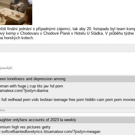
ště finální jednání s případnými zájemci, tak aby 20. listopadu byl team komp
mový kemp v Chodovaru v Chodové Plané v Hotelu U Sládka. V průběhu týdne
na horských kolech.
jnovější
.
ween loneliness and depression among
an with huge j cup tits jav hd porn
tsamateur.com/?joslyn-dianna
full redhead porn vids lesbian teenage free porn hiddin cam porn porn movie
line
aughter onlyfans accounts of 2023 la weekly
mium high res pictures getty
ly.softcelltaintedlovelyrics.titsamateur.com/?joslyn-meagan