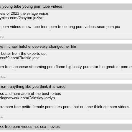
xx young tube young porn tube videos
ls of 2023 the village voice
ypics.com/?payton-jazlyn
i porn videos snow tube teen porn freee long porn videos sexe porn pic
ine
ys michael hutchencepletely changed her life
f better from the experts out
pxxx69.com/?kelsie-jane
orn free japanese streaming porn flame big booty porn star the greatest porn e
nline
isn t anything like you think it is wired
ss and here are 5 of the best forbes
otblognetwork.com/?ainsley-jordyn
re porn free petite female porn sites porn shot on tape thick girl porn videos
ine
xxx free porn videos hot sex movies