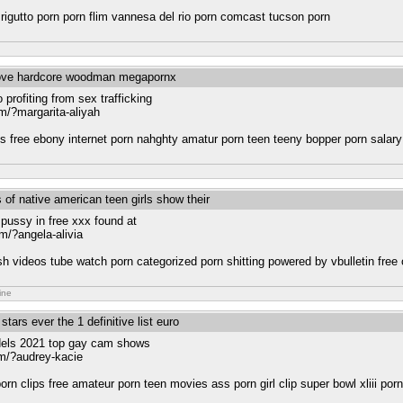
r rigutto porn porn flim vannesa del rio porn comcast tucson porn
 love hardcore woodman megapornx
profiting from sex trafficking
om/?margarita-aliyah
 free ebony internet porn nahghty amatur porn teen teeny bopper porn salary 
 of native american teen girls show their
 pussy in free xxx found at
om/?angela-alivia
sh videos tube watch porn categorized porn shitting powered by vbulletin free o
ine
tars ever the 1 definitive list euro
dels 2021 top gay cam shows
om/?audrey-kacie
rn clips free amateur porn teen movies ass porn girl clip super bowl xliii porn