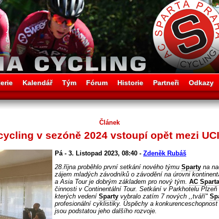
erie
Kalendář
Tým
Fórum
Historie
Partneři
Odkazy
Článek
ycling v sezóně 2024 vstoupí opět mezi UCI
Pá - 3. Listopad 2023, 08:40 -
Zdeněk Rubáš
28.října proběhlo první setkání nového týmu
Sparty
na na
zájem mladých závodníků o závodění na úrovni kontinent
a Asia Tour je dobrým základem pro nový tým.
AC Spart
činnosti v Continentální Tour. Setkání v Parkhotelu Plzeň
kterých vedení
Sparty
vybralo zatím 7 nových ,,tváří"
Spa
profesionální cyklistiky. Úspěchy a konkurenceschopnos
jsou podstatou jeho dalšího rozvoje.