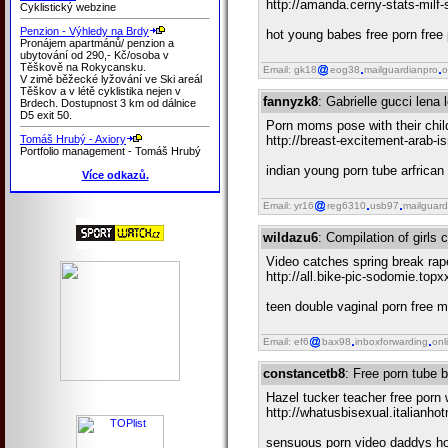
http://amanda.cerny-stats-milf
Cyklistický webzine
Penzion - Výhledy na Brdy
hot young babes free porn free
Pronájem apartmánů/ penzion a
ubytování od 290,- Kč/osoba v
Těškově na Rokycansku.
Email: gk18
eog38
mailguardianpro
o
V zimě běžecké lyžování ve Ski areál
Těškov a v létě cyklistika nejen v
fannyzk8
: Gabrielle gucci len
Brdech. Dostupnost 3 km od dálnice
D5 exit 50.
Porn moms pose with their child
Tomáš Hrubý - Axiory
http://breast-excitement-arab-i
Portfolio management - Tomáš Hrubý
indian young porn tube arfrican 
Více odkazů.
Email: yr16
reg6310
usb97
mailguard
wildazu6
: Compilation of girls
Video catches spring break rap
http://all.bike-pic-sodomie.top
teen double vaginal porn free 
Email: ef6
bax98
inboxforwarding
onl
constancetb8
: Free porn tube 
Hazel tucker teacher free porn
http://whatusbisexual.italianho
sensuous porn video daddys hom