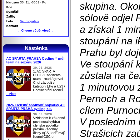
Narozen
30. 11. -0001 - Po
skupina. Okol
Kde
Bydliště
sólově odjel
Záliby
Foto
Ve fotogalerii
a získal 1 mi
Kontakt
.: Chcete vědět více? :.
stoupání na i
Nástěnka
Prahu byl doje
AC SPARTA PRAHSA Cycling ‘‘ můj
Ve stoupání 
team na sezónu 2026
30. 03. 2026
1. AC SPARTA
zůstala na če
ELITE/ Continental
team - road / gravel
Chci závodit v
1 minutovou z
kategorii Elite a U23 /
Continentání licencí.
...více
Pernoch a Ro
2026 Členské spolkové poplatky AC
cílem Purnoch
SPARTA PRAHA cycling z.s.
30. 03. 2026
Vzhledem k zákonné
V posledním 
povinnosti vybírat
členské poplatky,
prosím všechny
Strašicich za
členy ACS, kteří mají
licenci ČSC o