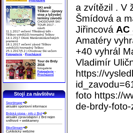
Procházení
a zvítězil . V
SKI areál
Těškov - úpravy
stop a lyžování
Šmídová a ma
termíny závodů
CHODOVAR SKI
TOUR 2017 -
Jiřincová
AC 
návrh
11.1.2017 večerní Tříkrálový běh -
Těškov volně(10) hromadný Teškov
Amatéry vyhr
14.1.2017 Okolo Mariánskolázeňských
pramenů
18.1.2017 večerní závod Těškov
volně(10) hromadný Teškov
+40 vyhrál Ma
25.1.2017(5.2.) Chodovar Ski večern
Fotogalerie
-
Procházení
Vladimír Ulič
Tour de Brdy
2016
fotogalerie
https://vysle
Fotogalerie
-
Procházení
id_zavodu=6
foto https://
Stojí za návštěvu
Sportimage
de-brdy-foto-
aktuální sportovní informace
Brdská stopa - info z Brd
aktuální zpravodajství z Brd nejen
sněhové + webkamery
BikeStream
Cyklistický webzine