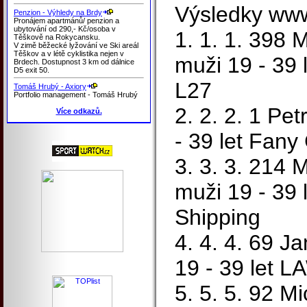
Výsledky www
Penzion - Výhledy na Brdy
Pronájem apartmánů/ penzion a
ubytování od 290,- Kč/osoba v
1. 1. 1. 398
Těškově na Rokycansku.
V zimě běžecké lyžování ve Ski areál
Těškov a v létě cyklistika nejen v
muži 19 - 39 
Brdech. Dostupnost 3 km od dálnice
D5 exit 50.
L27
Tomáš Hrubý - Axiory
Portfolio management - Tomáš Hrubý
2. 2. 2. 1 Pe
Více odkazů.
- 39 let Fany
3. 3. 3. 214 
muži 19 - 39 
Shipping
4. 4. 4. 69 J
19 - 39 let L
5. 5. 5. 92 M