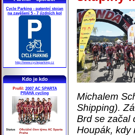
Cycle Parking - patentní stojan
na zavěšení 5 - 7 jízdních kol
http://www.cycleparking.cz
Kdo je kdo
Profil:
2007 AC SPARTA
PRAHA cycling
Michalem Sc
Shipping). Zá
Brd se začal 
Houpák, kdy n
Status
Oficiální člen týmu AC Sparta
Praha