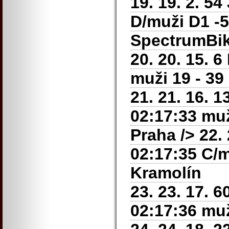
19. 19. 2. 54
D/muži D1 -50
SpectrumBik
20. 20. 15. 6
muži 19 - 39
21. 21. 16. 
02:17:33 muž
Praha
/> 22. 
02:17:35 C/m
Kramolín
23. 23. 17. 6
02:17:36 muž