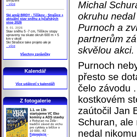
uhrazení
Michal Schur
...více
okruhu nedal
Ski areál BRDY - Těškov - Strašice +
aktuální stav sněhu a lyžařských
stop 2026
Purnoch a zv
9. 01. 2026
Stav sněhu 5 -7 cm, Těškov stopy
upraveny na skate okruh 600 m + 5
partnerům zá
km v okolí
Ski Strašice take projeto ale je
...více
skvělou akci.
Všechny zprávičky
Purnoch nebyl
Kalendář
přesto se dot
Více událostí v kalendáři
čelo závodu 
kostkovém st
Z fotogalerie
zaútočil Jan 
1.1. ve 13h
startujeme VC Eko
komíny a ADS stavby
Schuran, ale
z Rokycan na Žďár -
tradiční závod do vrchu
pro cyklisty a běžce o
nedal nikomu
10 000,- Kč
Fotogalerie
-