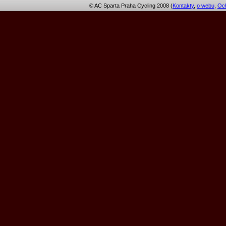
© AC Sparta Praha Cycling 2008 (
Kontakty
,
o webu
,
Och