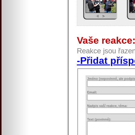
Vaše reakce
Reakce jsou řaze
-Přidat přís
Jméno (nepovinné, ale podpis 
Email:
Nadpis vaší reakce, téma:
Text (povinné):