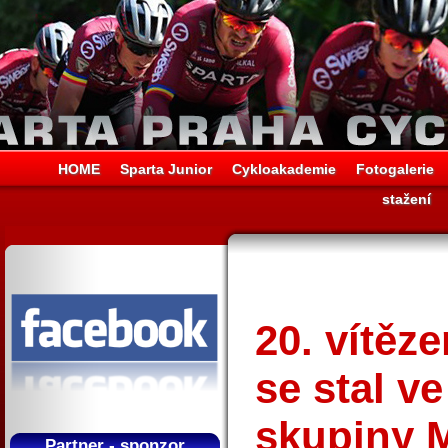
HOME
Sparta Junior
Cykloakademie
Fotogalerie
stažení
20. vítěz
se stal v
skupiny 
Partner - sponzor