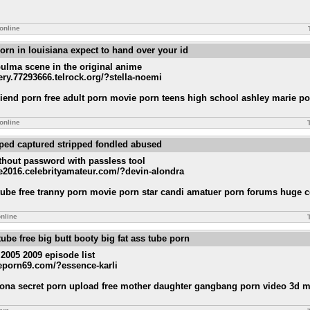
online
orn in louisiana expect to hand over your id
bulma scene in the original anime
ery.77293666.telrock.org/?stella-noemi
riend porn free adult porn movie porn teens high school ashley marie p
online
pped captured stripped fondled abused
thout password with passless tool
ide2016.celebrityamateur.com/?devin-alondra
 tube free tranny porn movie porn star candi amatuer porn forums huge 
nline
tube free big butt booty big fat ass tube porn
2005 2009 episode list
udeporn69.com/?essence-karli
na secret porn upload free mother daughter gangbang porn video 3d m