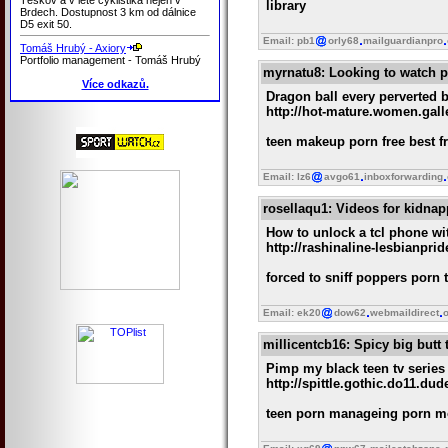
library
Brdech. Dostupnost 3 km od dálnice
D5 exit 50.
Email: pb1
orly68
mailguardianpro
Tomáš Hrubý - Axiory
Portfolio management - Tomáš Hrubý
myrnatu8
: Looking to watch p
Více odkazů.
Dragon ball every perverted 
http://hot-mature.women.gall
teen makeup porn free best f
Email: lz6
avgo61
inboxforwarding
rosellaqu1
: Videos for kidna
How to unlock a tcl phone wi
http://rashinaline-lesbianpr
forced to sniff poppers porn
Email: ek20
dow62
webmaildirect
o
millicentcb16
: Spicy big butt 
Pimp my black teen tv series 
http://spittle.gothic.do11.d
teen porn manageing porn mo