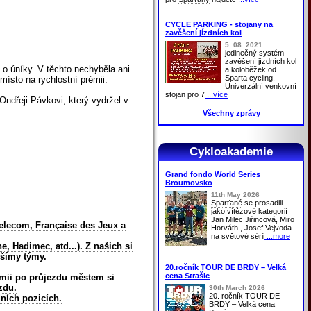
CYCLE PARKING - stojany na
zavěšení jízdních kol
5. 08. 2021
jedinečný systém
zavěšení jízdních kol
o úníky. V těchto nechyběla ani
a koloběžek od
Sparta cycling.
místo na rychlostní prémii.
Univerzální venkovní
stojan pro 7
...více
Ondřeji Pávkovi, který vydržel v
Všechny zprávy
Cykloakademie
Grand fondo World Series
Broumovsko
11th May 2026
Sparťané
se prosadili
jako vítězové kategorií
Jan Milec Jiřincová, Miro
Telecom, Française des Jeux a
Horváth , Josef Vejvoda
na světové sérii
...more
, Hadimec, atd...). Z našich si
pšímy týmy.
20.ročník TOUR DE BRDY – Velká
cena Strašic
émii po průjezdu městem si
zdu.
30th March 2026
20. ročník TOUR DE
dních pozicích.
BRDY – Velká cena