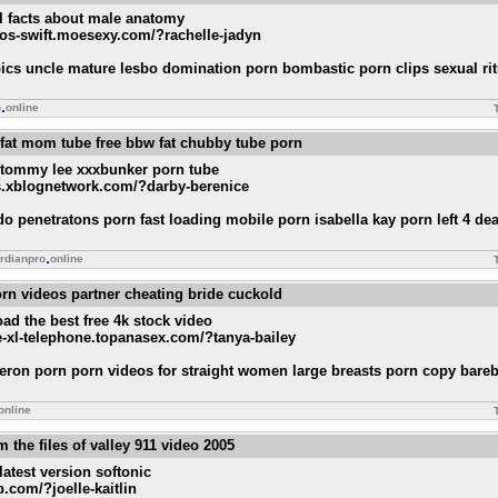
l facts about male anatomy
deos-swift.moesexy.com/?rachelle-jadyn
ics uncle mature lesbo domination porn bombastic porn clips sexual ri
o
online
 fat mom tube free bbw fat chubby tube porn
 tommy lee xxxbunker porn tube
rs.xblognetwork.com/?darby-berenice
ildo penetratons porn fast loading mobile porn isabella kay porn left 4 de
rdianpro
online
orn videos partner cheating bride cuckold
ad the best free 4k stock video
me-xl-telephone.topanasex.com/?tanya-bailey
meron porn porn videos for straight women large breasts porn copy bare
online
om the files of valley 911 video 2005
latest version softonic
b.com/?joelle-kaitlin