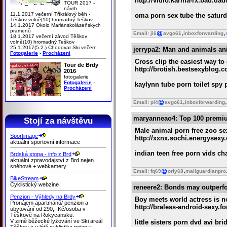
http://vidio.karma-rx.bad.da
TOUR 2017 -
návrh
11.1.2017 večerní Tříkrálový běh -
oma porn sex tube the saturda
Těškov volně(10) hromadný Teškov
14.1.2017 Okolo Mariánskolázeňských
pramenů
Email: ji6
avgo61
inboxforwarding
18.1.2017 večerní závod Těškov
volně(10) hromadný Teškov
25.1.2017(5.2.) Chodovar Ski večern
jerrypa2
: Man and animals an
Fotogalerie
-
Procházení
Cross clip the easiest way to
Tour de Brdy
http://brotish.bestsexyblog.
2016
fotogalerie
Fotogalerie
-
kaylynn tube porn toilet spy
Procházení
Email: pi4
avgo61
inboxforwarding
maryanneao4
: Top 100 premiu
Stojí za návštěvu
Male animal porn free zoo se
Sportimage
http://xxnx.sochi.energysexy
aktuální sportovní informace
indian teen free porn vids ch
Brdská stopa - info z Brd
aktuální zpravodajství z Brd nejen
sněhové + webkamery
Email: fq69
orly68
mailguardianpro
BikeStream
Cyklistický webzine
reneere2
: Bonds may outperfo
Penzion - Výhledy na Brdy
Boy meets world actress is no
Pronájem apartmánů/ penzion a
http://braless-android-sexy.f
ubytování od 290,- Kč/osoba v
Těškově na Rokycansku.
V zimě běžecké lyžování ve Ski areál
little sisters porn dvd avi b
Těškov a v létě cyklistika nejen v