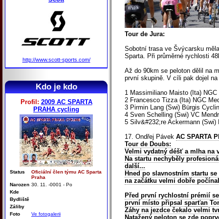
Tour de Jura:
Sobotní trasa ve Švýcarsku měla
Sparta. Při průměrné rychlosti 4
http://www.scott-sports.com/
Až do 90km se peloton dělil na m
první skupině. V cíli pak dojel na
Kdo je kdo
1 Massimiliano Maisto (Ita) NGC 
2 Francesco Tizza (Ita) NGC Medi
Profil:
2009 AC SPARTA
3 Pirmin Lang (Swi) Bürgis Cycl
PRAHA cycling
4 Sven Schelling (Swi) VC Mendri
5 Silv&#232;re Ackermann (Swi) 
17. Ondřej Pávek
AC SPARTA 
Tour de Doubs:
Velmi vydatný déšť a mlha na 
Na startu nechyběly profesioná
další...
Status
Oficiální člen týmu AC Sparta
Hned po slavnostním startu se p
Praha
na začátku velmi dobře počínal
Narozen
30. 11. -0001 - Po
Kde
Před první rychlostní prémií s
Bydliště
první místo připsal
sparťan
Tom
Záliby
Záhy na jezdce čekalo velmi tv
Foto
Ve fotogalerii
Natažený peloton se zde poprvé