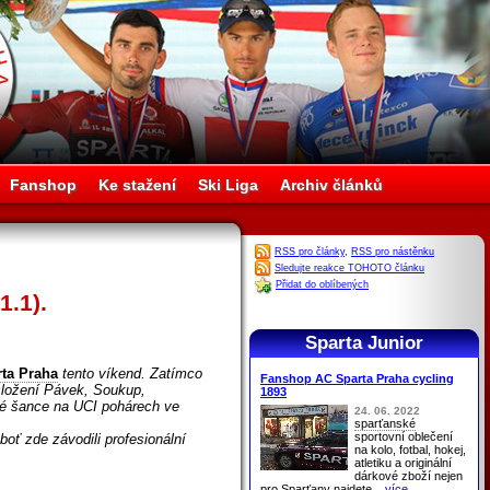
Fanshop
Ke stažení
Ski Liga
Archiv článků
RSS pro články
,
RSS pro nástěnku
Sledujte reakce TOHOTO článku
Přidat do oblíbených
1.1).
Sparta Junior
ta Praha
tento víkend. Zatímco
Fanshop AC Sparta Praha cycling
 složení Pávek, Soukup,
1893
vé šance na UCI pohárech ve
24. 06. 2022
sparťanské
sportovní oblečení
oť zde závodili profesionální
na kolo, fotbal, hokej,
atletiku a originální
dárkové zboží nejen
pro
Sparťany
najdete
...více