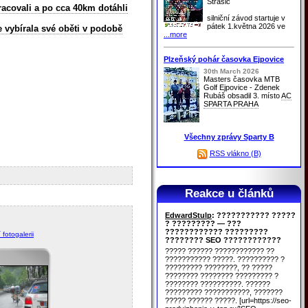
Strašic
racovali a po cca 40km dotáhli
silniční závod startuje v
pátek 1.května 2026 ve
e vybírala své oběti v podobě
...more
Plzeňský pohár časovka Ejpovice
30th March 2026
Masters časovka MTB
Golf Ejpovice - Zdenek
Rubáš obsadil 3. místo
AC
SPARTA PRAHA
Všechny zprávy Sparty B
RSS vlákno (B)
Reakce u článků
EdwardStulp
: ??????????? ?????
? ????????? — ???
???????????? ?????????
 fotogalerii
???????? SEO ????????????
????? ?????? ???????????? ??
??????????? ?????. ?????????? ?
????????? ????????, ?? ?????
???????? ???????? ????????? ?
???????? ??????????. ??????
????????? ???????????, ???????
????? ?????? ?????. [url=https://seo-