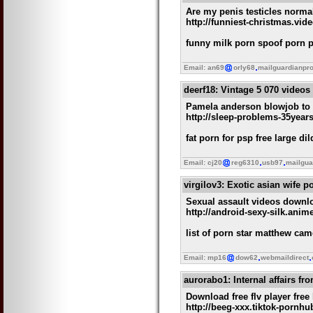
Are my penis testicles norma
http://funniest-christmas.vi
funny milk porn spoof porn p
Email: an69
orly68
mailguardianpr
deerf18
: Vintage 5 070 videos
Pamela anderson blowjob to
http://sleep-problems-35yea
fat porn for psp free large d
Email: cj20
reg6310
usb97
mailgua
virgilov3
: Exotic asian wife p
Sexual assault videos downlo
http://android-sexy-silk.ani
list of porn star matthew ca
Email: mp16
dow62
webmaildirect
aurorabo1
: Internal affairs fr
Download free flv player free 
http://beeg-xxx.tiktok-pornhu