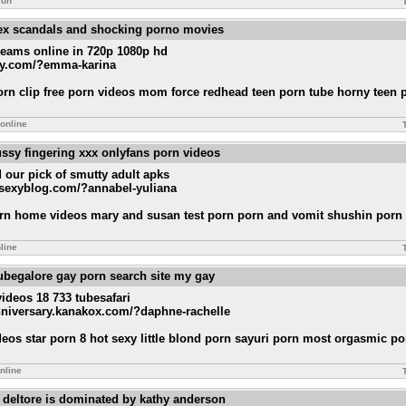
run
sex scandals and shocking porno movies
treams online in 720p 1080p hd
exy.com/?emma-karina
porn clip free porn videos mom force redhead teen porn tube horny teen 
online
ussy fingering xxx onlyfans porn videos
 our pick of smutty adult apks
stsexyblog.com/?annabel-yuliana
orn home videos mary and susan test porn porn and vomit shushin porn
line
tubegalore gay porn search site my gay
videos 18 733 tubesafari
nniversary.kanakox.com/?daphne-rachelle
ideos star porn 8 hot sexy little blond porn sayuri porn most orgasmic p
nline
a deltore is dominated by kathy anderson