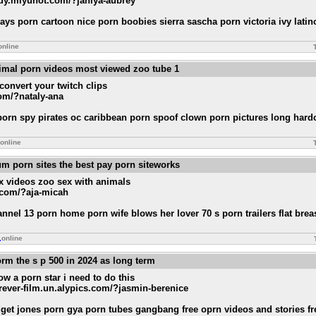
ddy.miyuhot.com/?janiya-aubrey
ys porn cartoon nice porn boobies sierra sascha porn victoria ivy latin
online
imal porn videos most viewed zoo tube 1
 convert your twitch clips
com/?nataly-ana
 porn spy pirates oc caribbean porn spoof clown porn pictures long hard
online
m porn sites the best pay porn siteworks
x videos zoo sex with animals
.com/?aja-micah
annel 13 porn home porn wife blows her lover 70 s porn trailers flat brea
online
rm the s p 500 in 2024 as long term
w a porn star i need to do this
orever-film.un.alypics.com/?jasmin-berenice
ridget jones porn gya porn tubes gangbang free oprn videos and stories f