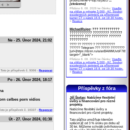
prodvizhenie-v-top.ru/]SEO
...
[zkráceno]
Přidáno 6. 08. 2026 ke článku:
Vsaďte
na vítěze a vyhrajte 5 000,- Kč. Souboj
excelentních sprinterů za přítomnosti
kamer ČT v pátek 16.9. od 19.30 hodin.
>
Reakce
MichaelRuige
: ??? ??????????
??????????? ???????? ??????
??????? ??? ???????? ??????
?????????
Ne - 25. Únor 2024, 21:02
???? ?? ?????? ? ???????????
?????? Telegram ??? ????? ????????
[url=]https://dzen.ru/a/anBAWMUvbF7I8u
target="_blank">
Přidáno 6. 08. 2026 ke článku:
Vsaďte
na vítěze a vyhrajte 5 000,- Kč. Souboj
excelentních sprinterů za přítomnosti
kamer ČT v pátek 16.9. od 19.30 hodin.
Toto je příspěvek č.
9306
-
Reagovat
>
Reakce
Po - 26. Únor 2024, 18:17
Příspěvky z fóra
na
Jiří Štefan
: Nabízíme flexibilní
orn celbes porn vidios
úvěry a financování pro různé
projekty.
Nabízíme flexibilní úvěry a
Toto je příspěvek č.
10337
-
Reagovat
financování pro různé projekty.
Út - 27. Únor 2024, 01:30
Tato půjčka umožňuje klientům
splácet již od 3 % úroku po dobu až
30 let. Můžeme schválit úvěr/hotovost