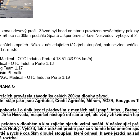
 zprvu klesavý profil. Závod byl hned od startu provázen nesčetnýmy pokusy 
8km/h se na 30km podařilo Spartě a špurtérovi Jirkovi Nesvedovi vybojovat 2. 
enších kopcích. Několik následujících těžkých stoupání, pak nejvíce sedělo 
 17. místě.
Medical - OTC Indutria Porte 4.18.51 (43.995 km/h)
cal - OTC Indutria Porte 1.13
ing Team 1.17
sio-PL Valli
NGC Medical - OTC Indutria Porte 1.19
PRAHA
/>
vršcích provázela závodníky celých 200km dlouhý závod.
lní stáje jako jsou Agritubel, Credit Agricóle, Milram, AG2R, Bouygues 
okoušeli o únik jezdci především z menších stájí (např. Atlas.., Bretagne
 Jirka Nesveda, nespočet nástupů od startu byl, ale vždy zlikvidován le
e peloton v dlouhém a klouzajícím sjezdu velmi natáhl. V následující pr
áš Hrubý. Vytěžil, tak z udržení přední pozice v tomto krkolomném sje
rdé a rychlé cca 5km dlouhé stoupání, které odnesli hlavně jezdci na za
 roztrhal.