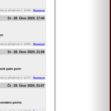
Toto je příspěvek č.
11544
-
Reagovat
St - 28. Únor 2024, 17:44
orn
Toto je příspěvek č.
12591
-
Reagovat
St - 28. Únor 2024, 21:28
cock pain porn
Toto je příspěvek č.
12777
-
Reagovat
Čt - 29. Únor 2024, 01:07
onsters porns