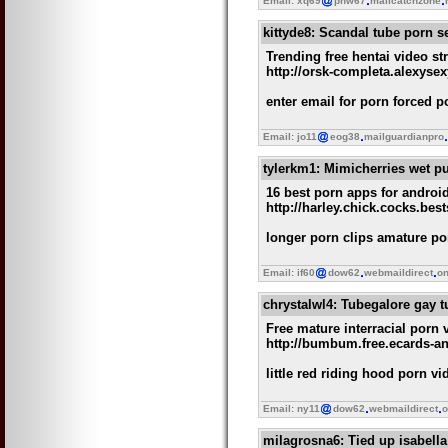
Email: xq69
pnw67
mailcatchzone
kittyde8
: Scandal tube porn 
Trending free hentai video s
http://orsk-completa.alexys
enter email for porn forced 
Email: jo11
eog38
mailguardianpro
tylerkm1
: Mimicherries wet p
16 best porn apps for android
http://harley.chick.cocks.be
longer porn clips amature p
Email: if60
dow62
webmaildirect
on
chrystalwl4
: Tubegalore gay 
Free mature interracial porn 
http://bumbum.free.ecards-a
little red riding hood porn v
Email: ny11
dow62
webmaildirect
o
milagrosna6
: Tied up isabell