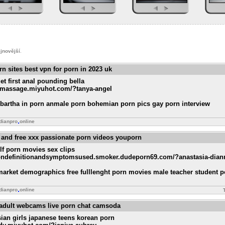
jnovější
.
n sites best vpn for porn in 2023 uk
et first anal pounding bella
n-massage.miyuhot.com/?tanya-angel
 bartha in porn anmale porn bohemian porn pics gay porn interview
dianpro
online
 and free xxx passionate porn videos youporn
ilf porn movies sex clips
tiondefinitionandsymptomsused.smoker.dudeporn69.com/?anastasia-dian
arket demographics free fulllenght porn movies male teacher student p
dianpro
online
s adult webcams live porn chat camsoda
sian girls japanese teens korean porn