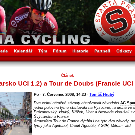
erie
Kalendář
Tým
Fórum
Historie
Partneři
Odkazy
Článek
arsko UCI 1.2) a Tour de Doubs (Francie UCI 
Po - 7. Červenec 2008, 14:23 -
Tomáš Hrubý
Dva velmi náročné závody absolvovali závodníci
AC Spar
jedna polovina týmu startovala na Vysočině, ta druhá ve
Prázdnovský, Hrubý, Křížek, Uher a Nesveda zkoušeli s
Švýcarsku a Francii.
Atmosféra Tour de France dýchla i na tyto dva závody, neb
týmy jako Agritubel, Credit Agricóle, AG2R, Milram, atd..