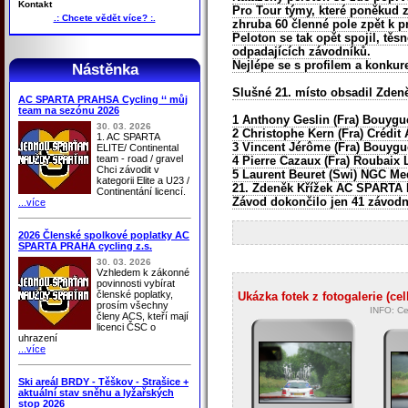
Kontakt
Pro Tour týmy, které poněkud z
.: Chcete vědět více? :.
zhruba 60 členné pole zpět k p
Peloton se tak opět spojil, těs
odpadajících závodníků.
Nejlépe se s profilem a konkure
Nástěnka
Slušné 21. místo obsadil Zdeně
AC SPARTA PRAHSA Cycling ‘‘ můj
team na sezónu 2026
1 Anthony Geslin (Fra) Bouygu
30. 03. 2026
2 Christophe Kern (Fra) Crédit 
1. AC SPARTA
3 Vincent Jérôme (Fra) Bouyg
ELITE/ Continental
team - road / gravel
4 Pierre Cazaux (Fra) Roubaix L
Chci závodit v
5 Laurent Beuret (Swi) NGC Med
kategorii Elite a U23 /
21. Zdeněk Křížek
AC SPARTA
Continentání licencí.
Závod dokončilo jen 41 závodní
...více
2026 Členské spolkové poplatky AC
SPARTA PRAHA cycling z.s.
30. 03. 2026
Vzhledem k zákonné
povinnosti vybírat
členské poplatky,
Ukázka fotek z fotogalerie (ce
prosím všechny
INFO: Ce
členy ACS, kteří mají
licenci ČSC o
uhrazení
...více
Ski areál BRDY - Těškov - Strašice +
aktuální stav sněhu a lyžařských
stop 2026