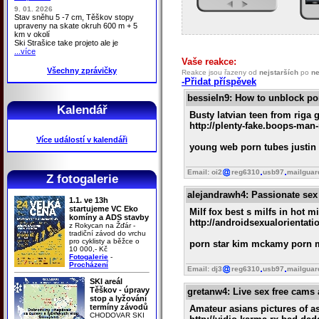
9. 01. 2026
Stav sněhu 5 -7 cm, Těškov stopy
upraveny na skate okruh 600 m + 5
km v okolí
Ski Strašice take projeto ale je
...více
Vaše reakce:
Všechny zprávičky
Reakce jsou řazeny od
nejstarších
po
ne
-Přidat příspěvek
bessieln9
: How to unblock por
Kalendář
Busty latvian teen from riga g
http://plenty-fake.boops-ma
Více událostí v kalendáři
young web porn tubes justin
Email: oi2
reg6310
usb97
mailguar
Z fotogalerie
alejandrawh4
: Passionate sex
1.1. ve 13h
startujeme VC Eko
Milf fox best s milfs in hot m
komíny a ADS stavby
http://androidsexualorienta
z Rokycan na Žďár -
tradiční závod do vrchu
pro cyklisty a běžce o
porn star kim mckamy porn m
10 000,- Kč
Fotogalerie
-
Procházení
Email: dj3
reg6310
usb97
mailguar
SKI areál
Těškov - úpravy
gretanw4
: Live sex free cam
stop a lyžování
termíny závodů
Amateur asians pictures of a
CHODOVAR SKI