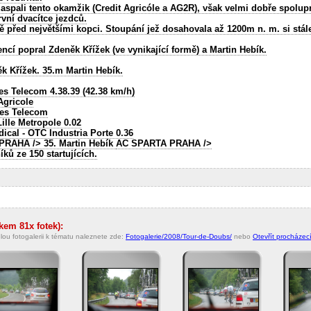
aspali tento okamžik (Credit Agricóle a AG2R), však velmi dobře spolup
rvní dvacítce jezdců.
ně před největšími kopci. Stoupání jež dosahovala až 1200m n. m. si stál
ncí popral Zdeněk Křížek (ve vynikající formě) a Martin Hebík.
k Křížek. 35.m Martin Hebík.
es Telecom 4.38.39 (42.38 km/h)
Agricole
ues Telecom
ille Metropole 0.02
ical - OTC Industria Porte 0.36
 PRAHA
/> 35. Martin Hebík
AC SPARTA PRAHA
/>
ků ze 150 startujících.
lkem 81x fotek):
lou fotogalerii k tématu naleznete zde:
Fotogalerie/2008/Tour-de-Doubs/
nebo
Otevřít procházecí