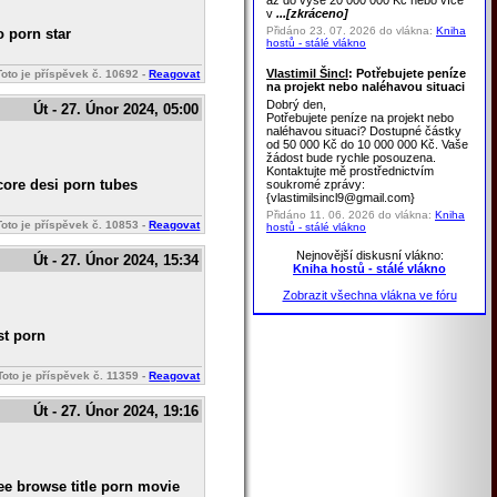
až do výše 20 000 000 Kč nebo více
v
...[zkráceno]
Přidáno 23. 07. 2026 do vlákna:
Kniha
o porn star
hostů - stálé vlákno
Vlastimil Šincl
: Potřebujete peníze
Toto je příspěvek č.
10692
-
Reagovat
na projekt nebo naléhavou situaci
Dobrý den,
Út - 27. Únor 2024, 05:00
Potřebujete peníze na projekt nebo
naléhavou situaci? Dostupné částky
od 50 000 Kč do 10 000 000 Kč. Vaše
žádost bude rychle posouzena.
Kontaktujte mě prostřednictvím
core desi porn tubes
soukromé zprávy:
{vlastimilsincl9@gmail.com}
Přidáno 11. 06. 2026 do vlákna:
Kniha
Toto je příspěvek č.
10853
-
Reagovat
hostů - stálé vlákno
Nejnovější diskusní vlákno:
Út - 27. Únor 2024, 15:34
Kniha hostů - stálé vlákno
Zobrazit všechna vlákna ve fóru
st porn
Toto je příspěvek č.
11359
-
Reagovat
Út - 27. Únor 2024, 19:16
ree browse title porn movie