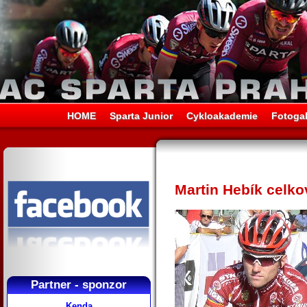
HOME
Sparta Junior
Cykloakademie
Fotogal
Martin Hebík celko
Partner - sponzor
Kenda