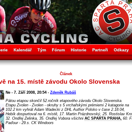
erie
Kalendář
Tým
Fórum
Historie
Partneři
Odkazy
Článek
vě na 15. místě závodu Okolo Slovenska
Ne - 7. Září 2008, 20:54 -
Zdeněk Rubáš
Pátou etapou skončil 52.ročník etapového závodu Okolo Slovenska.
Etapu Zvolen - Zvolen - okruhy s 5 vrchařskými prémiemi 2 katagorie na
102.2 km vyhrál Adam Wadecki z DHL Author Polsko v čase 2.18.04,
Hebík dospurtoval na 6. místě, 17. Martin Prázdnovský, 25. Rostislav Kro
32. Ondřej Zelinka, 35. Ondřej Vobora všichni
AC SPARTA PRAHA,
60. F
Paďour - 29.s. CK Windoors