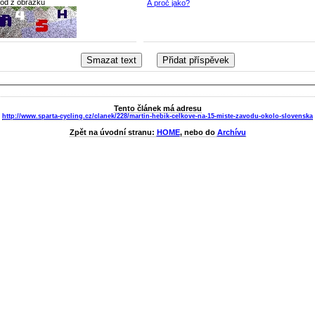
kód z obrázku
A proč jako?
Tento článek má adresu
http://www.sparta-cycling.cz/clanek/228/martin-hebik-celkove-na-15-miste-zavodu-okolo-slovenska
Zpět na úvodní stranu:
HOME
, nebo do
Archívu