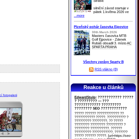
Strašic
silniční závod startuje v
pátek 1.května 2026 ve
...more
Plzeňský pohár časovka Ejpovice
30th March 2026
Masters časovka MTB
Golf Ejpovice - Zdenek
Rubáš obsadil 3. místo
AC
SPARTA PRAHA
Všechny zprávy Sparty B
RSS vlákno (B)
Reakce u článků
í fotogalerii
EdwardStulp
: ??????????? ?????
? ????????? — ???
???????????? ?????????
???????? SEO ????????????
????? ?????? ???????????? ??
??????????? ?????. ?????????? ?
????????? ????????, ?? ?????
???????? ???????? ????????? ?
???????? ??????????. ??????
????????? ???????????, ???????
????? ?????? ?????. [url=https://seo-