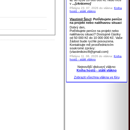
až do výše 20 000 000 Kč nebo více
v
...[zkráceno]
Přidáno 23. 07. 2026 do vlákna:
Kniha
hostů - stálé vlákno
Vlastimil Šincl
: Potřebujete peníze
na projekt nebo naléhavou situaci
Dobrý den,
Potřebujete peníze na projekt nebo
naléhavou situaci? Dostupné částky
od 50 000 Kč do 10 000 000 Kč. Vaše
žádost bude rychle posouzena.
Kontaktujte mě prostřednictvím
soukromé zprávy:
{vlastimilsincl9@gmail.com}
Přidáno 11. 06. 2026 do vlákna:
Kniha
hostů - stálé vlákno
Nejnovější diskusní vlákno:
Kniha hostů - stálé vlákno
Zobrazit všechna vlákna ve fóru