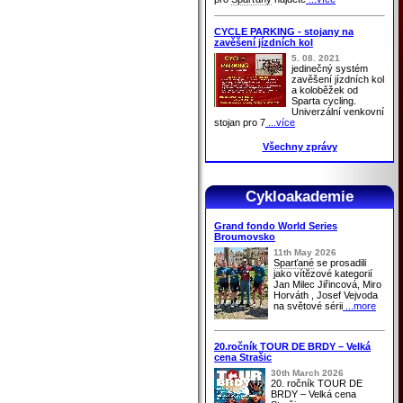
CYCLE PARKING - stojany na
zavěšení jízdních kol
5. 08. 2021
jedinečný systém
zavěšení jízdních kol
a koloběžek od
Sparta cycling.
Univerzální venkovní
stojan pro 7
...více
Všechny zprávy
Cykloakademie
Grand fondo World Series
Broumovsko
11th May 2026
Sparťané
se prosadili
jako vítězové kategorií
Jan Milec Jiřincová, Miro
Horváth , Josef Vejvoda
na světové sérii
...more
20.ročník TOUR DE BRDY – Velká
cena Strašic
30th March 2026
20. ročník TOUR DE
BRDY – Velká cena