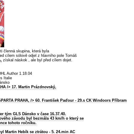
ti členná skupina, která byla
ed cílem sólově odjel z hlavního pole Tomáš
,
získal náskok , ale byl před cílem dojet.
HL Author 1.18.04
s Italie
ánsko
AHA
/> 17. Martin Prázdnovský,
SPARTA PRAHA,
/> 60. František Paďour - 29.s CK Windoors Příbram
fer tým GLS Dánsko v čase 16.37.40.
ového závodu byl bezmála 43 km/h o který se
ence tohoto ročníku.
yl Martin Hebík se ztrátou - 5. 24.min AC