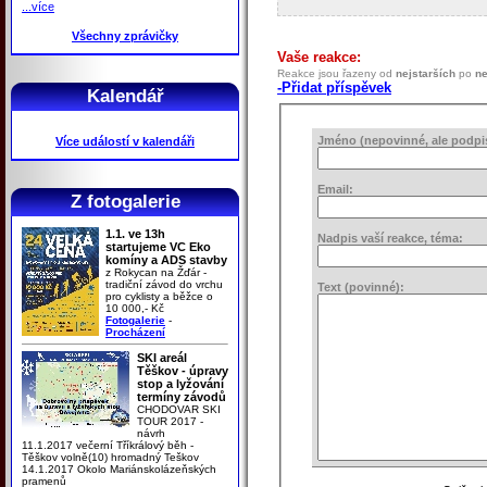
...více
Všechny zprávičky
Vaše reakce:
Reakce jsou řazeny od
nejstarších
po
ne
-Přidat příspěvek
Kalendář
Jméno (nepovinné, ale podpis 
Více událostí v kalendáři
Email:
Z fotogalerie
1.1. ve 13h
Nadpis vaší reakce, téma:
startujeme VC Eko
komíny a ADS stavby
z Rokycan na Žďár -
tradiční závod do vrchu
Text (povinné):
pro cyklisty a běžce o
10 000,- Kč
Fotogalerie
-
Procházení
SKI areál
Těškov - úpravy
stop a lyžování
termíny závodů
CHODOVAR SKI
TOUR 2017 -
návrh
11.1.2017 večerní Tříkrálový běh -
Těškov volně(10) hromadný Teškov
14.1.2017 Okolo Mariánskolázeňských
pramenů