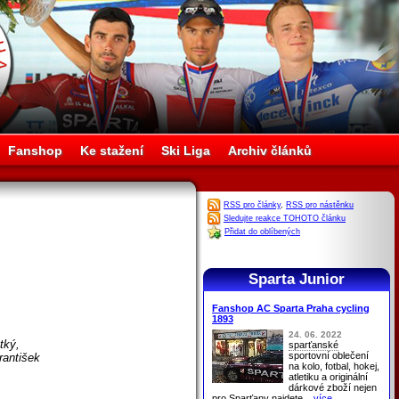
Fanshop
Ke stažení
Ski Liga
Archiv článků
RSS pro články
,
RSS pro nástěnku
Sledujte reakce TOHOTO článku
Přidat do oblíbených
Sparta Junior
Fanshop AC Sparta Praha cycling
1893
24. 06. 2022
tký,
sparťanské
sportovní oblečení
rantišek
na kolo, fotbal, hokej,
atletiku a originální
dárkové zboží nejen
pro
Sparťany
najdete
...více