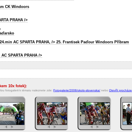
ram CK Windoors
ARTA PRAHA
/>
o
Maďarsko
. 24.min
AC SPARTA PRAHA,
/> 25. Frantisek Paďour Windoors Příbram
i
AC SPARTA PRAHA
/>
lkem 10x fotek):
lou fotogalerii k tématu naleznete zde:
Fotogalerie/2008/okolo-slovenska/
nebo
Otevřít procházec