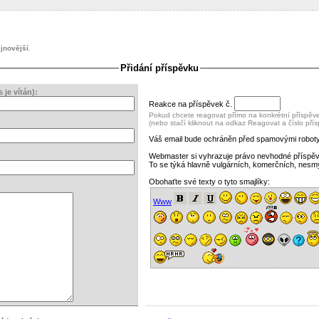
jnovější
.
Přidání příspěvku
je vítán):
Reakce na příspěvek č.
Pokud chcete reagovat přímo na konkrétní příspěvek
(nebo stačí kliknout na odkaz Reagovat a číslo pří
Váš email bude ochráněn před spamovými roboty
Webmaster si vyhrazuje právo nevhodné příspě
To se týká hlavně vulgárních, komerčních, nesm
Obohaťte své texty o tyto smajlíky:
Www