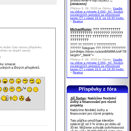
prodvizhenie-v-top.ru/]SEO
...
[zkráceno]
Přidáno 6. 08. 2026 ke článku:
Vsaďte
na vítěze a vyhrajte 5 000,- Kč. Souboj
excelentních sprinterů za přítomnosti
kamer ČT v pátek 16.9. od 19.30 hodin.
>
Reakce
MichaelRuige
: ??? ??????????
??????????? ???????? ??????
??????? ??? ???????? ??????
?????????
???? ?? ?????? ? ???????????
 vložte číslo tohoto příspěvku.
?????? Telegram ??? ????? ????????
spěvku se doplní samo).
[url=]https://dzen.ru/a/anBAWMUvbF7I8u
target="_blank">
.
Přidáno 6. 08. 2026 ke článku:
Vsaďte
na vítěze a vyhrajte 5 000,- Kč. Souboj
vky smazat.
excelentních sprinterů za přítomnosti
yslných a lživých příspěvků.
kamer ČT v pátek 16.9. od 19.30 hodin.
>
Reakce
Příspěvky z fóra
Jiří Štefan
: Nabízíme flexibilní
úvěry a financování pro různé
projekty.
Nabízíme flexibilní úvěry a
financování pro různé projekty.
Tato půjčka umožňuje klientům
splácet již od 3 % úroku po dobu až
30 let. Můžeme schválit úvěr/hotovost