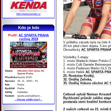
http://www.kenda.cz
Kdo je kdo
Profil:
AC SPARTA PRAHA
cycling 2018
V průběhu závodu byla na čele 6-
20 km před cílem dojeta. 5 km př
Okrouhlický
AC SPARTA PRAHA
Výsledky 5.etapy:
1. místo Wadecki Adam Polsko D
2. místo Colli Daniele Betonexpre
3. místo Pedersen Martin GLS D
Status
Oficiální člen týmu AC
6. místo Hebík
AC SPARTA PR
Sparta Praha
25. Rostislav Krotký,
Přezdívka
Sparta 2018
32. Ondřej Zelinka,
Narozen
30. 11. -0001 - Po
35. Ondřej Vobora všichni
AC 
Kde
Praha
Bydliště
Praha
Záliby
Cyklistika
Celkově vyhrál Nielsen Krissto
Kontakt
sparta.praha@sezn...
Rychlostní průměr celého etap
.: Chcete vědět více? :.
postarala vemi kvalitní konkur
Z našich celkově na 15. místě b