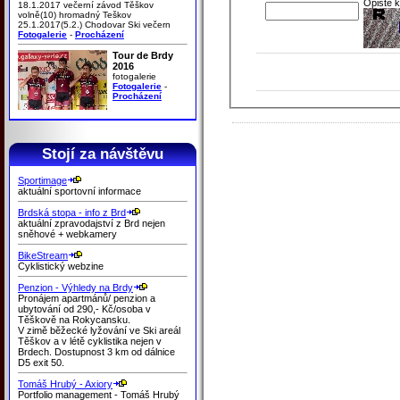
Opište 
18.1.2017 večerní závod Těškov
volně(10) hromadný Teškov
25.1.2017(5.2.) Chodovar Ski večern
Fotogalerie
-
Procházení
Tour de Brdy
2016
fotogalerie
Fotogalerie
-
Procházení
Stojí za návštěvu
Sportimage
aktuální sportovní informace
Brdská stopa - info z Brd
aktuální zpravodajství z Brd nejen
sněhové + webkamery
BikeStream
Cyklistický webzine
Penzion - Výhledy na Brdy
Pronájem apartmánů/ penzion a
ubytování od 290,- Kč/osoba v
Těškově na Rokycansku.
V zimě běžecké lyžování ve Ski areál
Těškov a v létě cyklistika nejen v
Brdech. Dostupnost 3 km od dálnice
D5 exit 50.
Tomáš Hrubý - Axiory
Portfolio management - Tomáš Hrubý