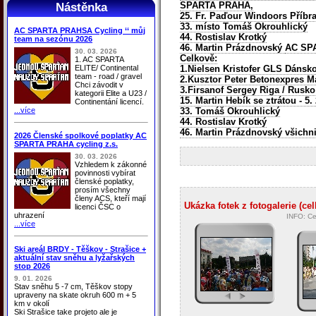
SPARTA PRAHA,
Nástěnka
25. Fr. Paďour Windoors Příb
33. místo Tomáš Okrouhlický
AC SPARTA PRAHSA Cycling ‘‘ můj
44. Rostislav Krotký
team na sezónu 2026
46. Martin Prázdnovský
AC SP
30. 03. 2026
Celkově:
1. AC SPARTA
ELITE/ Continental
1.Nielsen Kristofer GLS Dánsk
team - road / gravel
2.Kusztor Peter Betonexpres 
Chci závodit v
3.Firsanof Sergey Riga / Rusko
kategorii Elite a U23 /
15. Martin Hebík se ztrátou - 5
Continentání licencí.
...více
33. Tomáš Okrouhlický
44. Rostislav Krotký
46. Martin Prázdnovský všichn
2026 Členské spolkové poplatky AC
SPARTA PRAHA cycling z.s.
30. 03. 2026
Vzhledem k zákonné
povinnosti vybírat
členské poplatky,
prosím všechny
členy ACS, kteří mají
Ukázka fotek z fotogalerie (ce
licenci ČSC o
uhrazení
INFO: Ce
...více
Ski areál BRDY - Těškov - Strašice +
aktuální stav sněhu a lyžařských
stop 2026
9. 01. 2026
Stav sněhu 5 -7 cm, Těškov stopy
upraveny na skate okruh 600 m + 5
km v okolí
Ski Strašice take projeto ale je