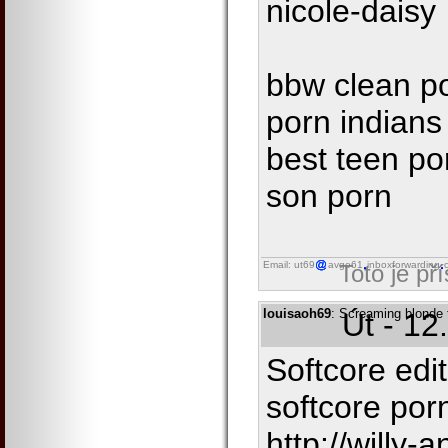
nicole-daisy
bbw clean po
porn indians
best teen po
son porn
Email: ut69
avgo61
inboxforwarding
Toto je př
louisaoh69
: Screaming blonde 
Út - 12
Softcore edi
softcore po
http://willy-