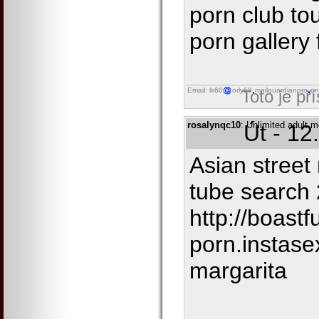
porn club to
porn gallery
Email: lk60
orly68
mailguardianpro
on
Toto je př
rosalynqc10
: Unlimited adult m
Út - 12
Asian stree
tube search 
http://boastf
porn.instas
margarita