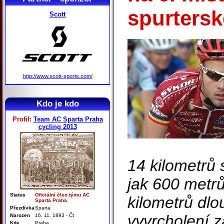
spurtersk
Scott
http://www.scott-sports.com/
Kdo je kdo
Profil:
Team AC Sparta Praha
cycling 2013
14 kilometrů 
jak 600 metr
Status
Oficiální člen týmu AC
kilometrů dlo
Sparta Praha
Přezdívka
Sparta
vyvrcholení z
Narozen
16. 11. 1893 - Čt
Kde
Praha