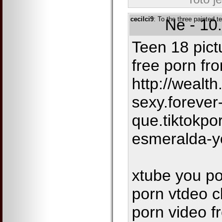
cecilci9
: To the three painted 
Ne - 10
Teen 18 pictu
free porn fro
http://wealth
sexy.forever
que.tiktokpo
esmeralda-y
xtube you po
porn vtdeo cl
porn video f