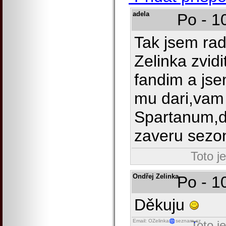
adela
Po - 1
Tak jsem rad
Zelinka zvid
fandim a jse
mu dari,vam
Spartanum,dr
zaveru sezon
Toto j
Ondřej Zelinka
Po - 1
Děkuju
Email: OZelinka
seznam
cz
Toto j