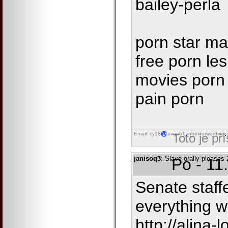
bailey-perla
porn star ma
free porn le
movies porn 
pain porn
Email: cy18
avgo61
inboxforwarding
Toto je př
janisoq3
: Slave orally pleases
Po - 11
Senate staff
everything w
http://alina-