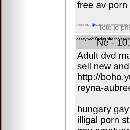
free av porn
Email: tu20
avgo61
inboxforwarding
Toto je př
caseybv2
: Dating site for lesbi
Ne - 10
Adult dvd m
sell new and
http://boho.
reyna-aubre
hungary gay 
illigal porn 