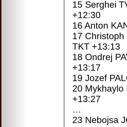
15 Serghei
+12:30
16 Anton KA
17 Christop
TKT +13:13
18 Ondrej P
+13:17
19 Jozef PA
20 Mykhayl
+13:27
…
23 Nebojsa