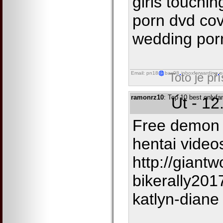
girls touchin
porn dvd cov
wedding porn
Email: pn18
bax98
inboxforwarding
o
Toto je př
ramonrz10
: Top 10 best onlyfan
Út - 12
Free demon 
hentai video
http://gian
bikerally201
katlyn-diane