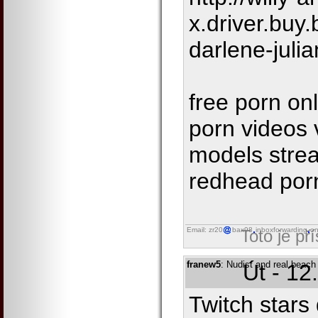
x.driver.buy
darlene-juli
free porn on
porn videos 
models strea
redhead porn
Email: zr20
bax98
inboxforwarding
on
Toto je př
franew5
: Nudist and real beach
Út - 12
Twitch stars