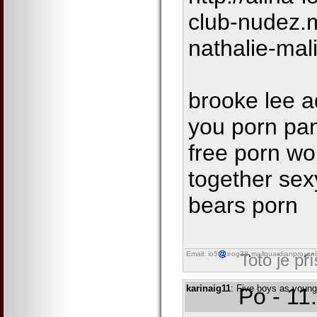
club-nudez.
nathalie-mal
brooke lee 
you porn pan
free porn wo
together sexy
bears porn
Email: io5
eog38
mailguardianpro
onl
Toto je př
karinaig11
: Five boys as young
Po - 11