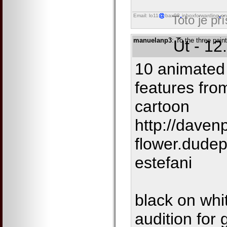
Email: lo11
bax98
inboxforwarding
on
Toto je př
manuelanp3
: To the three pai
Út - 12
10 animated 
features from
cartoon
http://davenp
flower.dude
estefani
black on wh
audition for 