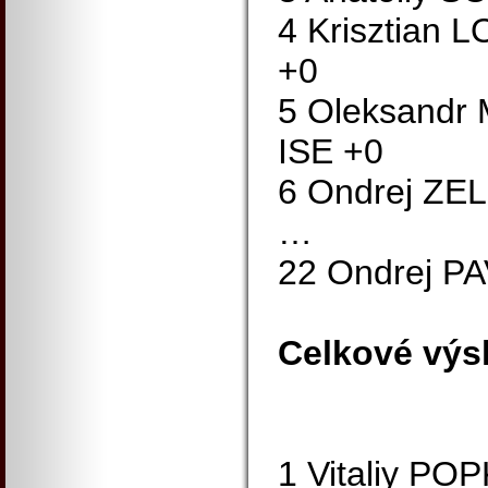
4 Krisztian
+0
5 Oleksand
ISE +0
6 Ondrej ZE
…
22 Ondrej P
Celkové výs
1 Vitaliy P