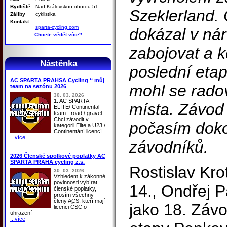
Bydliště
Nad Královskou oborou 51
Szeklerland. 
Záliby
cyklistika
Kontakt
sparta-cycling.com
dokázal v ná
.: Chcete vědět více? :.
zabojovat a k
Nástěnka
poslední eta
AC SPARTA PRAHSA Cycling ‘‘ můj
mohl se radov
team na sezónu 2026
30. 03. 2026
1. AC SPARTA
místa. Závod
ELITE/ Continental
team - road / gravel
Chci závodit v
počasím doko
kategorii Elite a U23 /
Continentání licencí.
...více
závodníků.
2026 Členské spolkové poplatky AC
SPARTA PRAHA cycling z.s.
Rostislav Kro
30. 03. 2026
Vzhledem k zákonné
povinnosti vybírat
14., Ondřej 
členské poplatky,
prosím všechny
členy ACS, kteří mají
jako 18. Závo
licenci ČSC o
uhrazení
...více