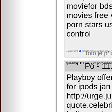
moviefor bd
movies free 
porn stars us
control
Email: pm6
orly68
mailguardianpro
on
Toto je př
queenyj11
: Free xxx porn vide
Po - 11
Playboy offe
for ipods ja
http://urge.j
quote.celebr