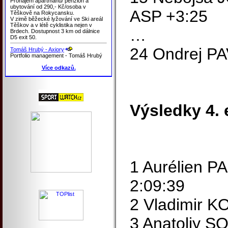
Pronájem apartmánů/ penzion a
ubytování od 290,- Kč/osoba v
ASP +3:25
Těškově na Rokycansku.
V zimě běžecké lyžování ve Ski areál
Těškov a v létě cyklistika nejen v
…
Brdech. Dostupnost 3 km od dálnice
D5 exit 50.
24 Ondrej P
Tomáš Hrubý - Axiory
Portfolio management - Tomáš Hrubý
Více odkazů.
Výsledky 4. 
1 Aurélien 
2:09:39
2 Vladimir 
3 Anatoliy 