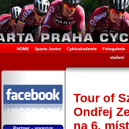
HOME
Sparta Junior
Cykloakademie
Fotogalerie
stažení
Tour of S
Ondřej Ze
na 6. mís
Partner - sponzor