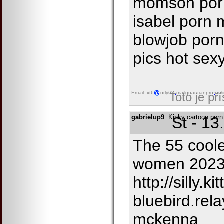
momson por
isabel porn 
blowjob porn
pics hot sex
Email: xt6
orly68
mailguardianpro
onl
Toto je př
gabrielup9
: Kinky cartoon porn
St - 13
The 55 cooles
women 2023
http://silly.ki
bluebird.rel
mckenna