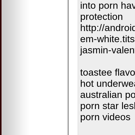
into porn have
protection
http://androi
em-white.ti
jasmin-valen
toastee flavo
hot underwe
australian p
porn star le
porn videos