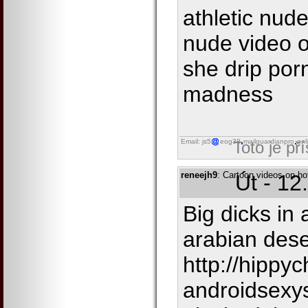
athletic nud
nude video o
she drip por
madness
Email: js5
eog38
mailguardianpro
onl
Toto je př
reneejh9
: Cartoon videos on ho
Út - 12
Big dicks in
arabian des
http://hippy
androidsexys