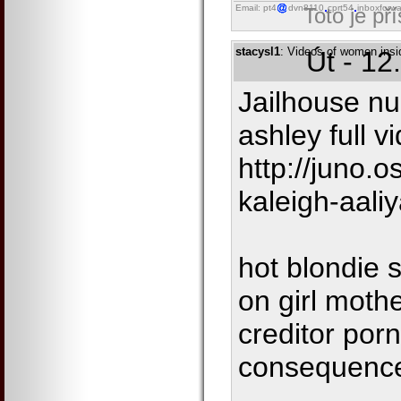
Email: pt4
dvn8110
cprt54
inboxforwa
Toto je př
stacysl1
: Videos of women insi
Út - 12
Jailhouse nu
ashley full v
http://juno.
kaleigh-aali
hot blondie s
on girl moth
creditor por
consequences