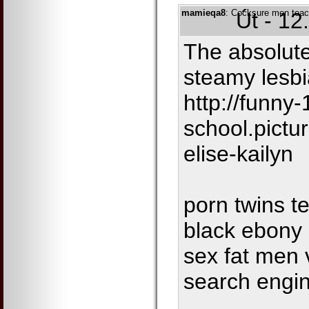
mamieqa8
: Cocksure men teac
Út - 12
The absolute
steamy lesbi
http://funny-
school.pictu
elise-kailyn
porn twins t
black ebony 
sex fat men 
search engi