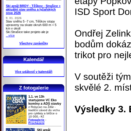
etapy Popkov
Ski areál BRDY - Těškov - Strašice +
ISD Sport Do
aktuální stav sněhu a lyžařských
stop 2026
9. 01. 2026
Stav sněhu 5 -7 cm, Těškov stopy
upraveny na skate okruh 600 m + 5
km v okolí
Ondřej Zelink
Ski Strašice take projeto ale je
...více
bodům dokáza
Všechny zprávičky
trikot pro nej
Kalendář
Více událostí v kalendáři
V soutěži tým
skvělé 2. mís
Z fotogalerie
1.1. ve 13h
startujeme VC Eko
komíny a ADS stavby
Výsledky 3. 
z Rokycan na Žďár -
tradiční závod do vrchu
pro cyklisty a běžce o
10 000,- Kč
Fotogalerie
-
Procházení
SKI areál