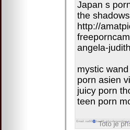
Japan s porn
the shadows
http://amatpi
freeporncam
angela-judit
mystic wand 
porn asien v
juicy porn t
teen porn m
Email: na60
bax98
inboxforwarding
o
Toto je př