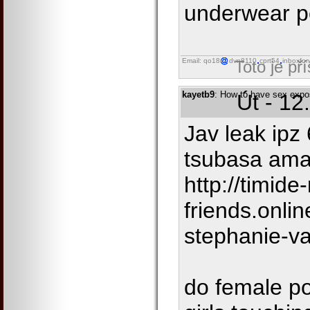
underwear p
Email: qo18
dvn8110
cprt54
inboxfor
Toto je př
kayetb9
: How to have sex expos
Út - 12
Jav leak ipz
tsubasa am
http://timide
friends.onli
stephanie-v
do female p