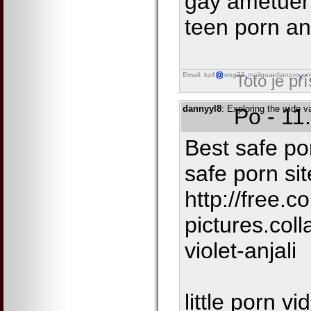
gay ametuer
teen porn an
Email: kz4
eog38
mailguardianpro
on
Toto je př
dannyyl8
: Exploring the wide v
Po - 11
Best safe po
safe porn si
http://free.
pictures.col
violet-anjali
little porn v