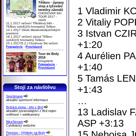
Těškov - úpravy
stop a lyžování
1 Vladimir K
termíny závodů
CHODOVAR SKI
TOUR 2017 -
2 Vitaliy PO
návrh
11.1.2017 večerní Tříkrálový běh -
Těškov volně(10) hromadný Teškov
3 Istvan CZ
14.1.2017 Okolo Mariánskolázeňských
pramenů
18.1.2017 večerní závod Těškov
volně(10) hromadný Teškov
+1:20
25.1.2017(5.2.) Chodovar Ski večern
Fotogalerie
-
Procházení
4 Aurélien 
Tour de Brdy
2016
fotogalerie
+1:40
Fotogalerie
-
Procházení
5 Tamás LE
+1:43
Stojí za návštěvu
Sportimage
…
aktuální sportovní informace
Brdská stopa - info z Brd
13 Ladislav
aktuální zpravodajství z Brd nejen
sněhové + webkamery
ASP +3:13
BikeStream
Cyklistický webzine
15 Nebojsa
Penzion - Výhledy na Brdy