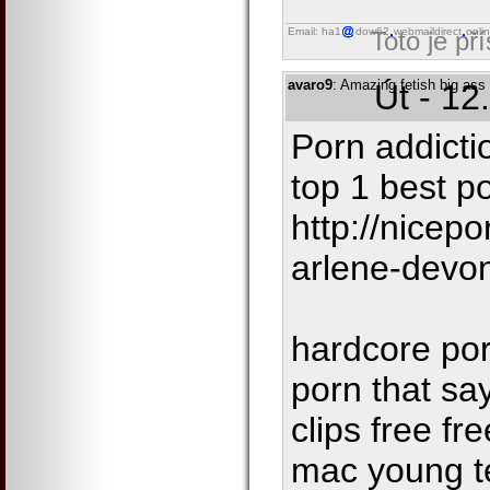
Email: ha1
dow62
webmaildirect
onli
Toto je př
avaro9
: Amazing fetish big ass 
Út - 12
Porn addicti
top 1 best p
http://nicep
arlene-devo
hardcore porn
porn that sa
clips free fre
mac young t