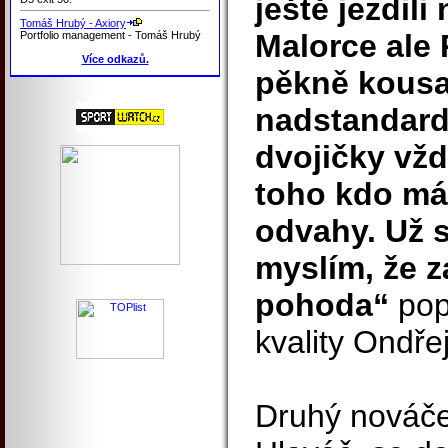
ještě jezdili
Tomáš Hrubý - Axiory
Malorce ale
Portfolio management - Tomáš Hrubý
Více odkazů.
pěkně kousa
nadstandard,
dvojičky vžd
toho kdo má n
odvahy. Už 
myslím, že z
pohoda“
pop
kvality Ondře
Druhý nováče