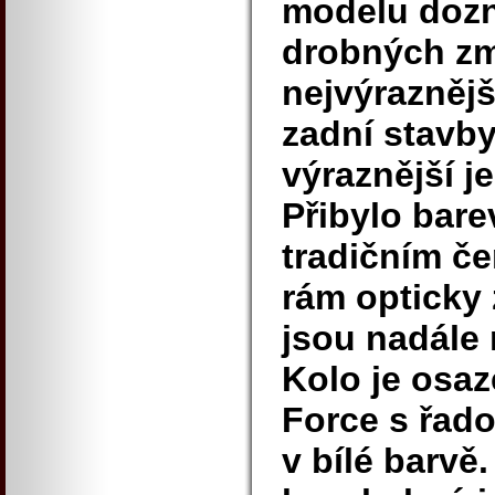
modelu dozn
drobných zm
nejvýraznějš
zadní stavby
výraznější j
Přibylo bar
tradičním č
rám opticky z
jsou nadále
Kolo je osa
Force s řad
v bílé barvě.