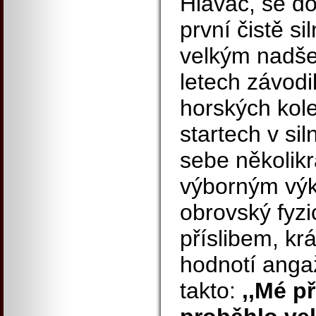
Hlaváč, se do
první čistě si
velkým nadše
letech závodi
horských kole
startech v si
sebe několikr
výborným vý
obrovský fyzi
příslibem, kr
hodnotí ang
takto:
,,Mé př