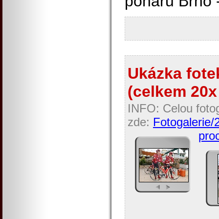
poháru Brno 
Ukázka fotek
(celkem 20x 
INFO: Celou fotog
zde:
Fotogalerie/
proc