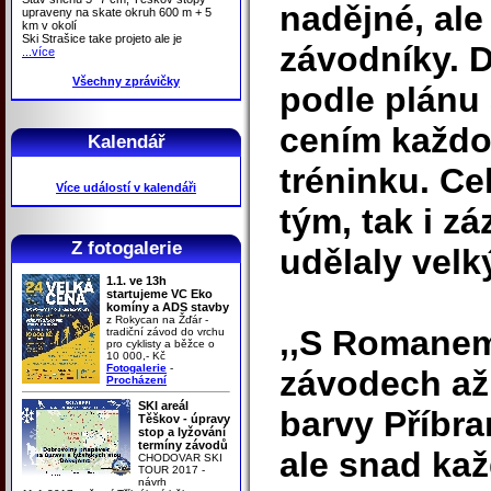
nadějné, ale
upraveny na skate okruh 600 m + 5
km v okolí
Ski Strašice take projeto ale je
závodníky. 
...více
Všechny zprávičky
podle plánu 
cením každo
Kalendář
tréninku. Ce
Více událostí v kalendáři
tým, tak i z
Z fotogalerie
udělaly velk
1.1. ve 13h
startujeme VC Eko
komíny a ADS stavby
z Rokycan na Žďár -
,,S Romanem
tradiční závod do vrchu
pro cyklisty a běžce o
10 000,- Kč
Fotogalerie
-
závodech až 
Procházení
SKI areál
barvy Příbr
Těškov - úpravy
stop a lyžování
termíny závodů
ale snad kaž
CHODOVAR SKI
TOUR 2017 -
návrh