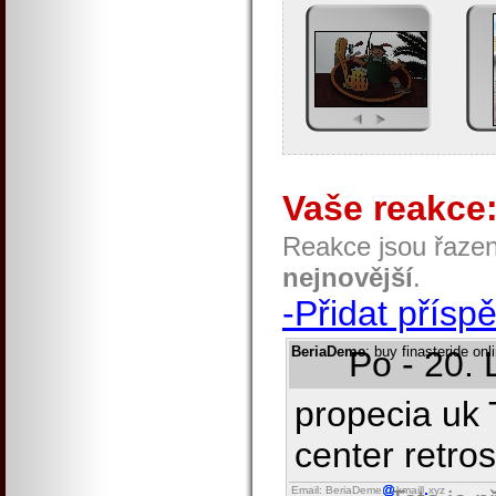
Vaše reakce
Reakce jsou řaze
nejnovější
.
-Přidat přísp
BeriaDeme
: buy finasteride onl
Po - 20. 
propecia uk 
center retro
Email: BeriaDeme
kmaill
xyz