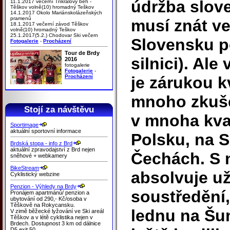
údržba slov
11.1.2017 večerní Tříkrálový běh -
Těškov volně(10) hromadný Teškov
14.1.2017 Okolo Mariánskolázeňských
pramenů
musí znát ve
18.1.2017 večerní závod Těškov
volně(10) hromadný Teškov
25.1.2017(5.2.) Chodovar Ski večern
Slovensku 
Fotogalerie
-
Procházení
Tour de Brdy
silnici). Ale
2016
fotogalerie
Fotogalerie
-
Procházení
je zárukou k
mnoho zkušen
Stojí za návštěvu
v mnoha kva
Sportimage
aktuální sportovní informace
Polsku, na S
Brdská stopa - info z Brd
aktuální zpravodajství z Brd nejen
Čechách. S 
sněhové + webkamery
BikeStream
absolvuje u
Cyklistický webzine
Penzion - Výhledy na Brdy
soustředění,
Pronájem apartmánů/ penzion a
ubytování od 290,- Kč/osoba v
Těškově na Rokycansku.
lednu na Šu
V zimě běžecké lyžování ve Ski areál
Těškov a v létě cyklistika nejen v
Brdech. Dostupnost 3 km od dálnice
D5 exit 50.