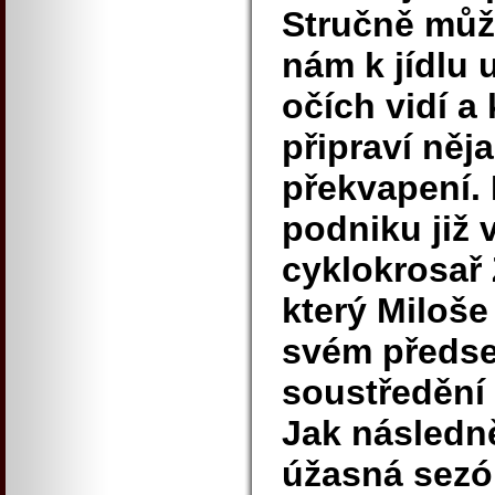
Stručně můž
nám k jídlu 
očích vidí a
připraví něj
překvapení. 
podniku již 
cyklokrosař
který Miloše
svém předs
soustředění 
Jak následn
úžasná sezón