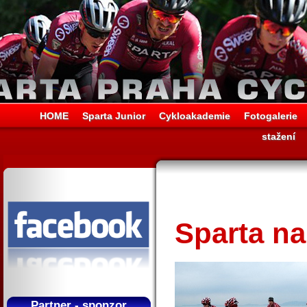
HOME
Sparta Junior
Cykloakademie
Fotogalerie
stažení
Sparta na
Partner - sponzor