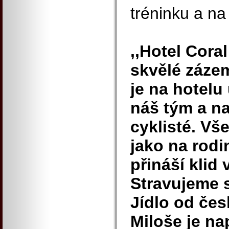
tréninku a na
,,Hotel Cora
skvělé zázem
je na hotel
náš tým a na
cyklisté. Vš
jako na rodi
přináší klid
Stravujeme s
Jídlo od če
Miloše je n