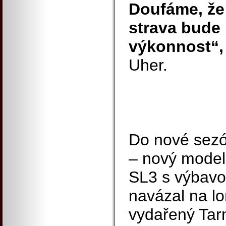
Doufáme, že 
strava bude m
výkonnost“
Uher.
Do nové sezó
– nový model
SL3 s výbav
navázal na l
vydařený Tar