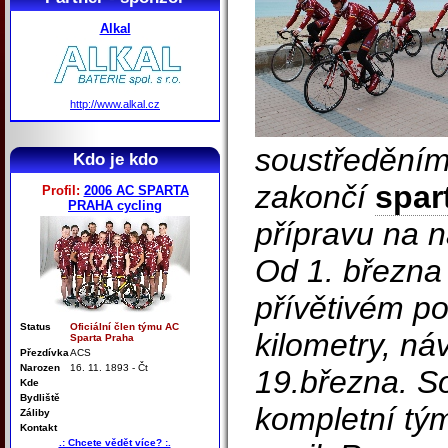
Alkal
http://www.alkal.cz
soustředěním
Kdo je kdo
zakončí
spar
Profil:
2006 AC SPARTA
PRAHA cycling
přípravu na 
Od 1. března 
přívětivém p
Status
Oficiální člen týmu AC
kilometry, ná
Sparta Praha
Přezdívka
ACS
Narozen
16. 11. 1893 - Čt
19.března. S
Kde
Bydliště
kompletní tý
Záliby
Kontakt
.: Chcete vědět více? :.