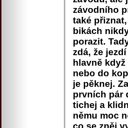
závodního p
také přiznat,
bikách nikd
porazit. Tad
zdá, že jezd
hlavně když 
nebo do kop
je pěknej. Z
prvních pár 
tichej a klid
němu moc ne
co se zněj v