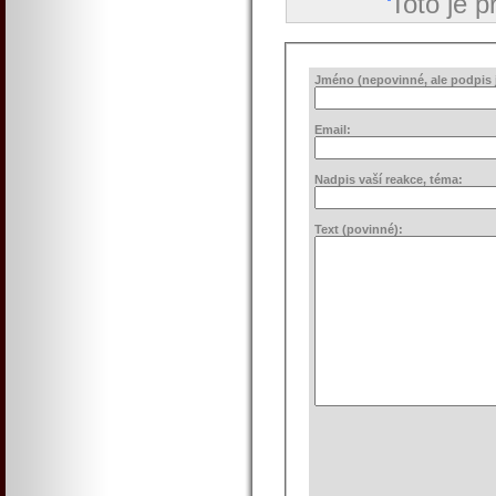
Toto je 
Jméno (nepovinné, ale podpis j
Email:
Nadpis vaší reakce, téma:
Text (povinné):