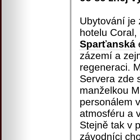
Ubytování je 
hotelu Coral,
Sparťanská
e
zázemí a zej
regeneraci. M
Servera zde 
manželkou M
personálem vy
atmosféru a 
Stejně tak v 
závodníci cho