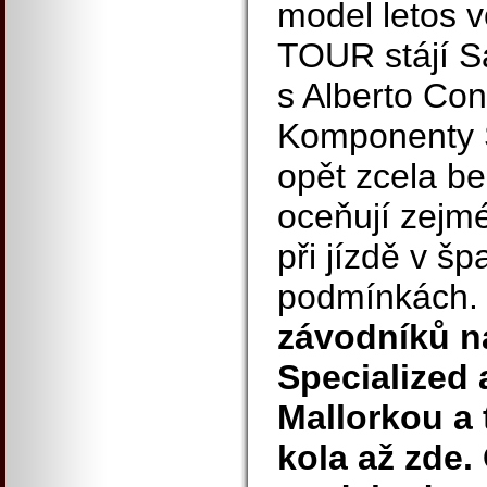
model letos v
TOUR stájí S
s Alberto Co
Komponenty S
opět zcela b
oceňují zejm
při jízdě v š
podmínkách
závodníků na
Specialized 
Mallorkou a 
kola až zde.