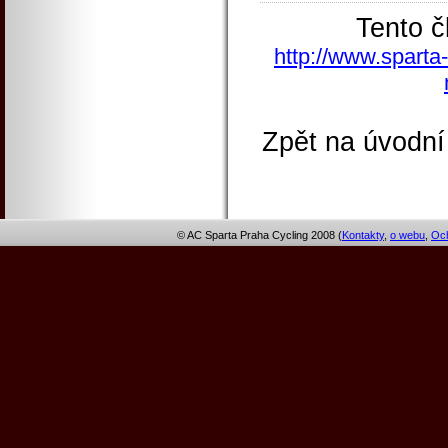
Tento č
http://www.sparta-
Zpět na úvodní
© AC Sparta Praha Cycling 2008 (
Kontakty
,
o webu
,
Och