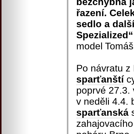
bezchybná ja
řazení. Celek
sedlo a dalš
Spezialized
model Tomáš 
Po návratu z
sparťanští
cy
poprvé 27.3
v neděli 4.4.
sparťanská
s
zahajovacíh