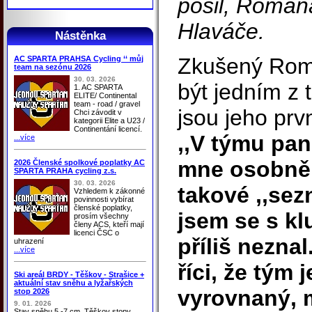
posil, Roman
Hlaváče.
Nástěnka
Zkušený Rom
AC SPARTA PRAHSA Cycling ‘‘ můj
team na sezónu 2026
30. 03. 2026
být jedním z
1. AC SPARTA
ELITE/ Continental
team - road / gravel
jsou jeho prv
Chci závodit v
kategorii Elite a U23 /
Continentání licencí.
,,V týmu pa
...více
mne osobně 
2026 Členské spolkové poplatky AC
SPARTA PRAHA cycling z.s.
30. 03. 2026
takové ,,sez
Vzhledem k zákonné
povinnosti vybírat
členské poplatky,
jsem se s k
prosím všechny
členy ACS, kteří mají
licenci ČSC o
příliš nezna
uhrazení
...více
říci, že tým
Ski areál BRDY - Těškov - Strašice +
aktuální stav sněhu a lyžařských
vyrovnaný, 
stop 2026
9. 01. 2026
Stav sněhu 5 -7 cm, Těškov stopy