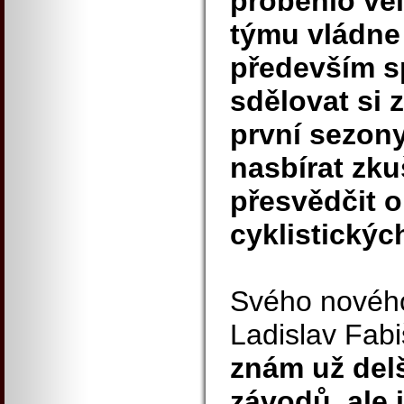
proběhlo vel
týmu vládne 
především s
sdělovat si
první sezony
nasbírat zku
přesvědčit 
cyklistickýc
Svého nového
Ladislav Fab
znám už del
závodů, ale 