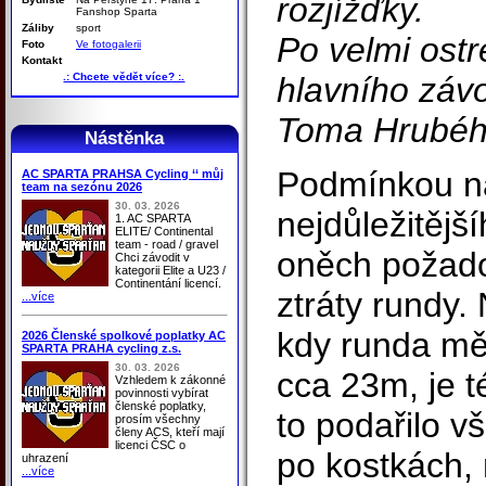
rozjížďky.
Fanshop Sparta
Záliby
sport
Po velmi ostr
Foto
Ve fotogalerii
Kontakt
.: Chcete vědět více? :.
hlavního záv
Toma Hrubéh
Nástěnka
Podmínkou na
AC SPARTA PRAHSA Cycling ‘‘ můj
team na sezónu 2026
30. 03. 2026
nejdůležitějš
1. AC SPARTA
ELITE/ Continental
team - road / gravel
oněch požado
Chci závodit v
kategorii Elite a U23 /
Continentání licencí.
ztráty rundy
...více
kdy runda mě
2026 Členské spolkové poplatky AC
SPARTA PRAHA cycling z.s.
30. 03. 2026
cca 23m, je 
Vzhledem k zákonné
povinnosti vybírat
členské poplatky,
to podařilo v
prosím všechny
členy ACS, kteří mají
licenci ČSC o
po kostkách, 
uhrazení
...více