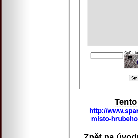
Opište k
Tento
http://www.spa
misto-hrubeho
Zpět na úvod