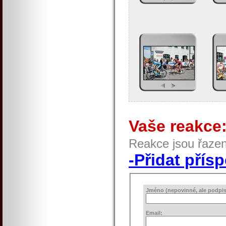
Vaše reakce
Reakce jsou řaze
-Přidat přís
Jméno (nepovinné, ale podpis 
Email: