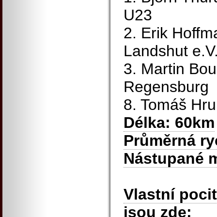
U23
2. Erik Hoff
Landshut e.V
3. Martin Bo
Regensburg
8. Tomáš Hr
Délka: 60km
Průměrná ry
Nástupané m
Vlastní poci
jsou zde: