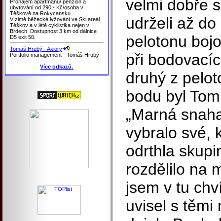
velmi dobře 
Pronájem apartmánů/ penzion a
ubytování od 290,- Kč/osoba v
Těškově na Rokycansku.
udrželi až do
V zimě běžecké lyžování ve Ski areál
Těškov a v létě cyklistika nejen v
Brdech. Dostupnost 3 km od dálnice
pelotonu bojo
D5 exit 50.
Tomáš Hrubý - Axiory
při bodovacíc
Portfolio management - Tomáš Hrubý
Více odkazů.
druhý z pelot
bodu byl Tom
„Marná snaha.
vybralo své, 
odrthla skupi
rozdělilo na
jsem v tu chví
uvisel s těmi