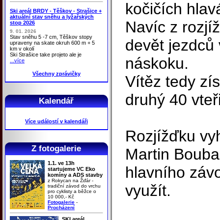
kočičích hlav
Ski areál BRDY - Těškov - Strašice +
aktuální stav sněhu a lyžařských
Navíc z rozjí
stop 2026
9. 01. 2026
Stav sněhu 5 -7 cm, Těškov stopy
devět jezdců 
upraveny na skate okruh 600 m + 5
km v okolí
Ski Strašice take projeto ale je
náskoku.
...více
Všechny zprávičky
Vítěz tedy zís
druhý 40 vteři
Kalendář
Více událostí v kalendáři
Rozjížďku vyh
Z fotogalerie
Martin Bouba
1.1. ve 13h
hlavního záv
startujeme VC Eko
komíny a ADS stavby
z Rokycan na Žďár -
využít.
tradiční závod do vrchu
pro cyklisty a běžce o
10 000,- Kč
Fotogalerie
-
Procházení
SKI areál