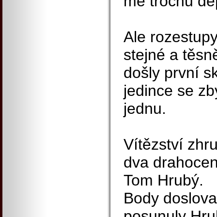
mě trochu dep
Ale rozestupy
stejné a těsn
došly první sk
jedince se zbý
jednu.
Vítězství zhr
dva drahocen
Tom Hrubý.
Body doslova 
posunuly Hru