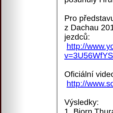
Pro představ
z Dachau 20
jezdců:
http://www.
v=3U56WfY
Oficiální vide
http://www.s
Výsledky:
1. Bjorn Thu