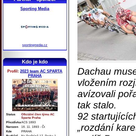
Sporting Media
sportingmedia.cz
Kdo je kdo
Dachau muse
Profil:
2023 team AC SPARTA
PRAHA
vložením rozj
avízovali poř
tak stalo.
92 startujícíc
Status
Oficiální člen týmu AC
Sparta Praha
Přezdívka
ACS 1893
„rozdání kare
Narozen
16. 11. 1893 - Čt
Kde
PRAHA
Bydliště
Na Perštýně 17. Praha 1