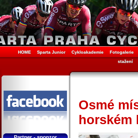
HOME
Sparta Junior
Cykloakademie
Fotogalerie
stažení
Osmé mís
horském k
Partner - sponzor