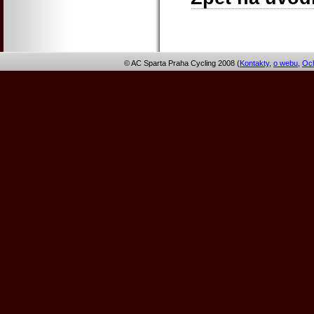
© AC Sparta Praha Cycling 2008 (
Kontakty
,
o webu
,
Och