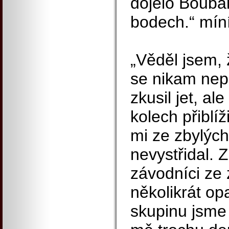
dojelo Bouba
bodech.“ mín
„Věděl jsem,
se nikam nepo
zkusil jet, al
kolech přiblí
mi ze zbylých
nevystřidal. Z
závodníci ze 
několikrát op
skupinu jsme s