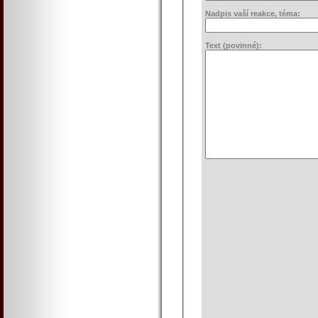
Nadpis vaší reakce, téma:
Text (povinné):