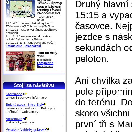
Druhý hlavní 
Těškov - úpravy
stop a lyžování
termíny závodů
15:15 a vypad
CHODOVAR SKI
TOUR 2017 -
návrh
časovce. Nejp
11.1.2017 večerní Tříkrálový běh -
Těškov volně(10) hromadný Teškov
14.1.2017 Okolo Mariánskolázeňských
pramenů
jezdce s nás
18.1.2017 večerní závod Těškov
volně(10) hromadný Teškov
25.1.2017(5.2.) Chodovar Ski večern
sekundách od
Fotogalerie
-
Procházení
Tour de Brdy
peloton.
2016
fotogalerie
Fotogalerie
-
Procházení
Ani chvilka z
Stojí za návštěvu
pole připomín
Sportimage
aktuální sportovní informace
do terénu. Do
Brdská stopa - info z Brd
aktuální zpravodajství z Brd nejen
skoro všichni
sněhové + webkamery
BikeStream
první tři s M
Cyklistický webzine
Penzion - Výhledy na Brdy