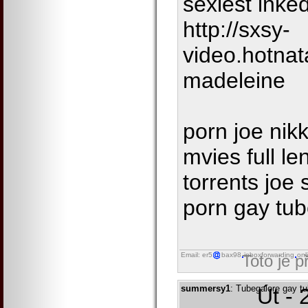
sexiest inked
http://sxsy-
video.hotnat
madeleine
porn joe nik
mvies full l
torrents joe
porn gay tu
Email: er5
bax98
inboxforwarding
onl
Toto je 
summersy1
: Tubegalore gay t
Út - 