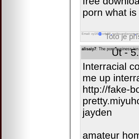
free downloa
porn what is
Email: xy16
orly68
mailguardianpro
o
Toto je př
alisaiy7
: The porn business isn 
Út - 5
Interracial c
me up interr
http://fake-
pretty.miyuh
jayden
amateur ho