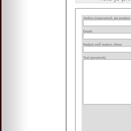
Jméno (nepovinné, ale podpis j
Email:
Nadpis vaší reakce, téma:
Text (povinné):