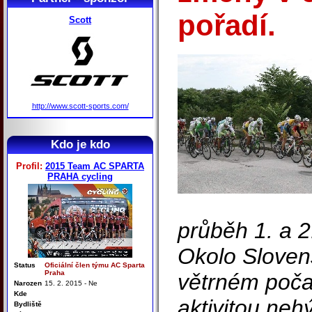
pořadí.
Scott
http://www.scott-sports.com/
Kdo je kdo
Profil:
2015 Team AC SPARTA
PRAHA cycling
průběh 1. a 
Okolo Sloven
Status
Oficiální člen týmu AC Sparta
Praha
větrném počas
Narozen
15. 2. 2015 - Ne
Kde
aktivitou nehý
Bydliště