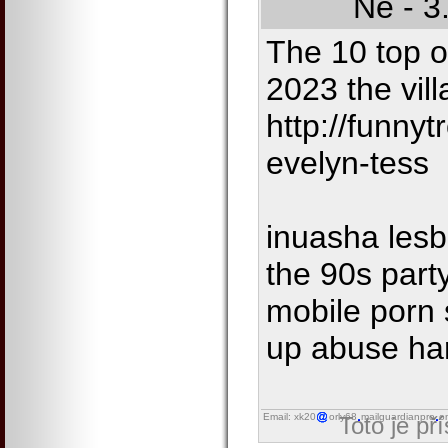
Ne - 3
The 10 top o
2023 the vil
http://funny
evelyn-tess
inuasha lesb
the 90s party
mobile porn 
up abuse ha
Email: xk20
orly68
mailguardianpro
o
Toto je př