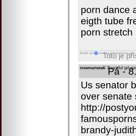
porn dance 
eigth tube fr
porn stretch
Email: xs1
pnw67
mailcatchzone
run
Toto je př
rosemarieea6
: Beautiful girl 
Pá - 8
Us senator b
over senate 
http://postyo
famousporns
brandy-judit