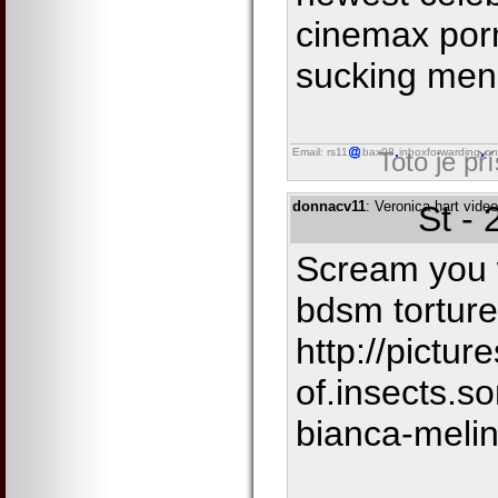
cinemax por
sucking men
Email: rs11
bax98
inboxforwarding
on
Toto je př
donnacv11
: Veronica hart vide
St -
Scream you w
bdsm torture
http://picture
of.insects.so
bianca-meli