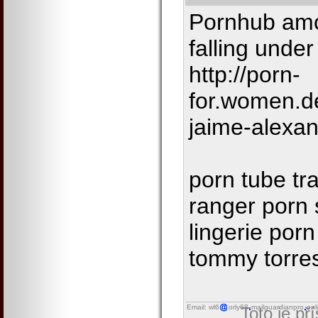
Pornhub amo
falling under
http://porn-
for.women.
jaime-alexa
porn tube tr
ranger porn 
lingerie por
tommy torre
Email: wl6
orly68
mailguardianpro
onl
Toto je př