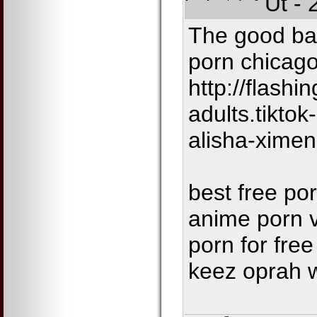
Út - 
The good bad
porn chicago
http://flashi
adults.tikto
alisha-xime
best free po
anime porn 
porn for free
keez oprah 