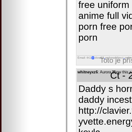
free uniform 
anime full v
porn free porn
porn
Email: th1
dow62
webmaildirect
onlin
Toto je př
whitneyxz6
: Aurora snow this s
Čt - 
Daddy s horn
daddy incest
http://clavier
yvette.energ