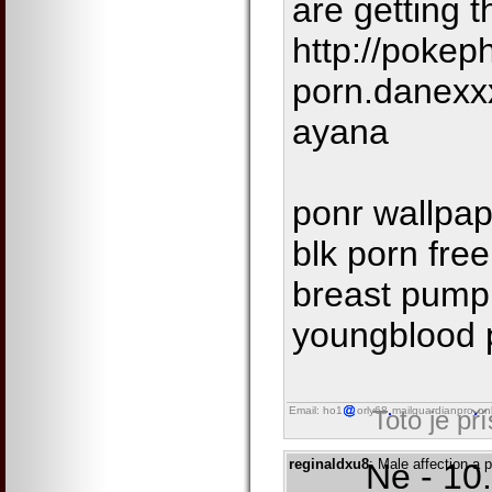
are getting 
http://pokeph
porn.danexx
ayana
ponr wallpa
blk porn free
breast pump
youngblood 
Email: ho1
orly68
mailguardianpro
on
Toto je př
reginaldxu8
: Male affection a 
Ne - 10