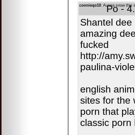
connieqo10
: Aurora snow this 
Po - 4
Shantel dee 
amazing dee
fucked
http://amy.sw
paulina-viole
english anim
sites for the 
porn that pl
classic porn