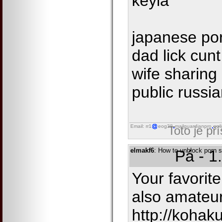
keyla
japanese por
dad lick cun
wife sharing 
public russi
Email: rr1
eog38
mailguardianpro
onl
Toto je př
elmakf6
: How to unblock porn s
Pá - 1
Your favorit
also amateur
http://kohak