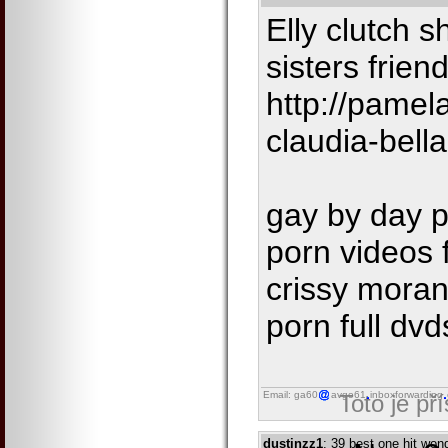
Elly clutch 
sisters frien
http://pame
claudia-bella
gay by day p
porn videos f
crissy moran
porn full dvd
Email: ga60
avgo61
inboxforwarding
Toto je př
dustinzz1
: 39 best one hit wo