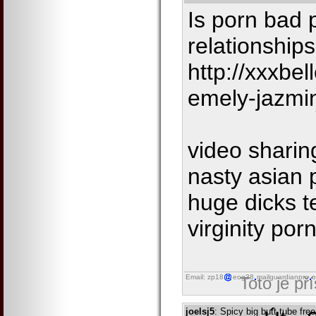
Is porn bad 
relationship
http://xxxbe
emely-jazmi
video sharin
nasty asian 
huge dicks t
virginity por
Email: zp18
eog38
mailguardianpro
o
Toto je př
joelsj5
: Spicy big butt tube fre