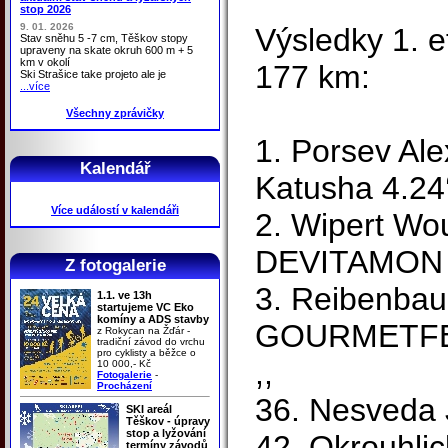
stop 2026
9. 01. 2026
Výsledky 1. et
Stav sněhu 5 -7 cm, Těškov stopy
upraveny na skate okruh 600 m + 5
km v okolí
177 km:
Ski Strašice take projeto ale je
...více
Všechny zprávičky
1. Porsev Al
Kalendář
Katusha 4.24
Více událostí v kalendáři
2. Wipert W
DEVITAMON 
Z fotogalerie
3. Reibenba
1.1. ve 13h
startujeme VC Eko
komíny a ADS stavby
GOURMETFEI
z Rokycan na Žďár -
tradiční závod do vrchu
pro cyklisty a běžce o
,,
10 000,- Kč
Fotogalerie
-
Procházení
36. Nesveda J
SKI areál
Těškov - úpravy
stop a lyžování
42. Okrouhli
termíny závodů