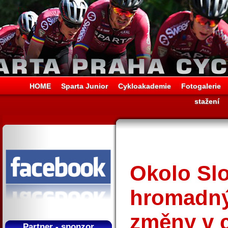
HOME
Sparta Junior
Cykloakademie
Fotogalerie
stažení
Okolo Sl
hromadný
změny v 
Partner - sponzor