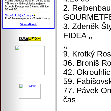
V zimě běžecké lyžování ve Ski areál
Těškov a v létě cyklistika nejen v
2. Reibenba
Brdech. Dostupnost 3 km od dálnice
D5 exit 50.
GOURMETFEI
Tomáš Hrubý - Axiory
Portfolio management - Tomáš Hrubý
3. Zdeněk Š
Více odkazů.
FIDEA ,,
,,
9. Krotký Ros
36. Broniš 
42. Okrouhlic
59. Fabišovs
77. Pávek Ond
čas