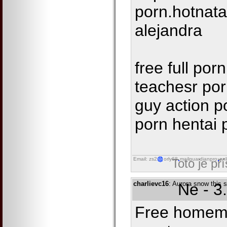
porn.hotnata
alejandra
free full po
teachesr por
guy action p
porn hentai 
Email: zs2
orly68
mailguardianpro
onl
Toto je př
charlievc16
: Aurora snow this 
Ne - 3
Free homem