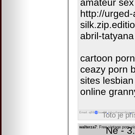
amateur sex
http://urged
silk.zip.edi
abril-tatyana
cartoon porn
ceazy porn 
sites lesbian
online grann
Email: sj69
bax98
inboxforwarding
on
Toto je př
walterza7
: Free vintage porn v
Ne - 3