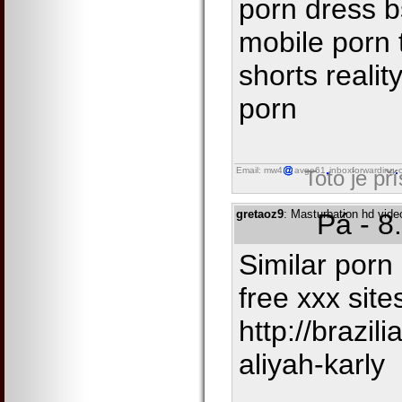
porn dress b
mobile porn 
shorts realit
porn
Email: mw4
avgo61
inboxforwarding
Toto je př
gretaoz9
: Masturbation hd video
Pá - 8
Similar porn 
free xxx site
http://braz
aliyah-karly