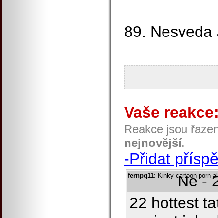
89. Nesveda J
Vaše reakce
Reakce jsou řaze
nejnovější
.
-Přidat přísp
fernpq11
: Kinky cartoon porn al
Ne - 
22 hottest t