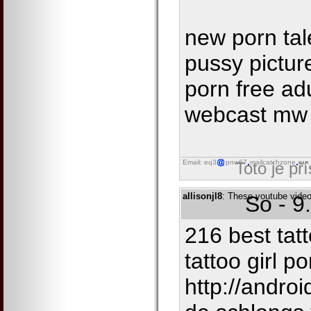
new porn tal
pussy pictur
porn free ad
webcast mw
Email: eq3
pnw67
mailcatchzone
run
Toto je př
allisonjl8
: These youtube videos
So - 9
216 best tat
tattoo girl p
http://androi