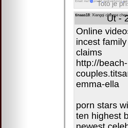
Email: ma7
pnw67
mailcatchzone
run
Toto je př
tinaas18
: Xiangqi chinese ches
Út - 
Online video
incest family
claims
http://beach-
couples.tits
emma-ella
porn stars w
ten highest 
newest celeb