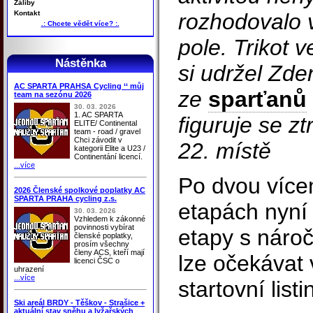
Záliby
Kontakt
rozhodovalo 
.: Chcete vědět více? :.
pole. Trikot 
Nástěnka
si udržel Zde
AC SPARTA PRAHSA Cycling ‘‘ můj
ze
sparťanů
team na sezónu 2026
30. 03. 2026
1. AC SPARTA
figuruje se z
ELITE/ Continental
team - road / gravel
Chci závodit v
22. místě
kategorii Elite a U23 /
Continentání licencí.
...více
Po dvou více
2026 Členské spolkové poplatky AC
SPARTA PRAHA cycling z.s.
etapách nyní
30. 03. 2026
Vzhledem k zákonné
povinnosti vybírat
etapy s nároč
členské poplatky,
prosím všechny
členy ACS, kteří mají
lze očekávat
licenci ČSC o
uhrazení
...více
startovní listi
Ski areál BRDY - Těškov - Strašice +
aktuální stav sněhu a lyžařských