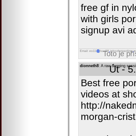
free gf in ny
with girls po
signup avi a
Email: eo11
bax98
inboxforwarding
o
Toto je př
dionneth8
: A raw dogging sess
Út - 5
Best free po
videos at sh
http://nake
morgan-crist