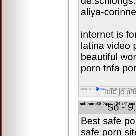
de.schlongs
aliya-corinn
internet is 
latina video 
beautiful w
porn tnfa po
Email: lu20
eog38
mailguardianpro
o
Toto je př
selenanc60
: Sperm 34 731 vide
So - 9
Best safe po
safe porn si