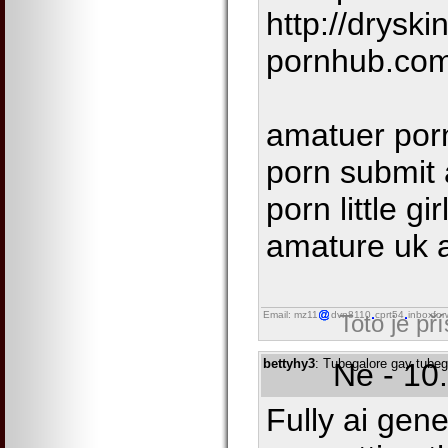
http://dryski
pornhub.com
amatuer porn
porn submi
porn little g
amature uk a
Email: mz11
dvn8110
cprt54
inboxfor
Toto je př
bettyhy3
: Tubegalore gay tubeg
Ne - 10
Fully ai gen