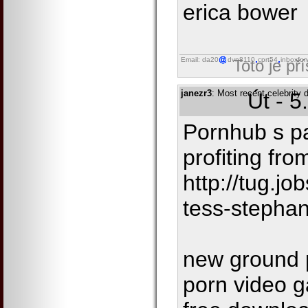
erica bower
Email: da20
dvn8110
cprt54
inboxfor
Toto je př
janezr3
: Most recent celebrity
Út - 5
Pornhub s p
profiting fro
http://tug.jo
tess-stepha
new ground p
porn video g