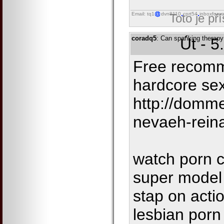
Email: tq1
dvn8110
cprt54
inboxforwa
Toto je př
coradq5
: Can spanking therap
Út - 5
Free recomm
hardcore se
http://domm
nevaeh-rein
watch porn c
super model
stap on acti
lesbian porn