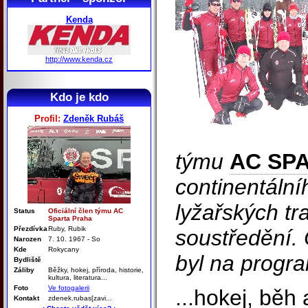
Kenda
http://www.kenda.cz
Kdo je kdo
Profil:
Zdeněk Rubáš
týmu
AC SP
continentáln
lyžařských tr
Status
Oficiální člen týmu AC
Sparta Praha
Přezdívka
Ruby, Rubik
soustředění.
Narozen
7. 10. 1967 - So
Kde
Rokycany
byl na progra
Bydliště
Záliby
Běžky, hokej, příroda, historie,
kultura, literatura...
Foto
Ve fotogalerii
...hokej, běh 
Kontakt
zdenek.rubas[zavi...