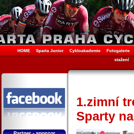
HOME
Sparta Junior
Cykloakademie
Fotogalerie
stažení
1.zimní t
Sparty n
Partner - sponzor