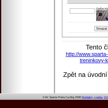
Opište kó
Tento č
http://www.sparta-
treninkovy-
Zpět na úvodní
© AC Sparta Praha Cycling 2008 (
Kontakty
,
o webu
,
Och