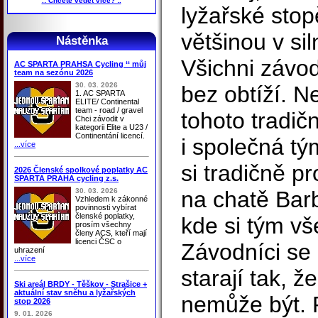
.: Chcete vědět více? :.
lyžařské stop
většinou v si
Nástěnka
Všichni závodn
AC SPARTA PRAHSA Cycling ‘‘ můj
team na sezónu 2026
30. 03. 2026
bez obtíží. Ne
1. AC SPARTA
ELITE/ Continental
team - road / gravel
tohoto tradič
Chci závodit v
kategorii Elite a U23 /
Continentání licencí.
i společná t
...více
si tradičně p
2026 Členské spolkové poplatky AC
SPARTA PRAHA cycling z.s.
30. 03. 2026
na chatě Bar
Vzhledem k zákonné
povinnosti vybírat
členské poplatky,
kde si tým vš
prosím všechny
členy ACS, kteří mají
licenci ČSC o
Závodníci se
uhrazení
...více
starají tak, 
Ski areál BRDY - Těškov - Strašice +
aktuální stav sněhu a lyžařských
nemůže být. P
stop 2026
9. 01. 2026