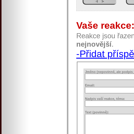
Vaše reakce
Reakce jsou řaze
nejnovější
.
-Přidat přísp
Jméno (nepovinné, ale podpis j
Email:
Nadpis vaší reakce, téma:
Text (povinné):