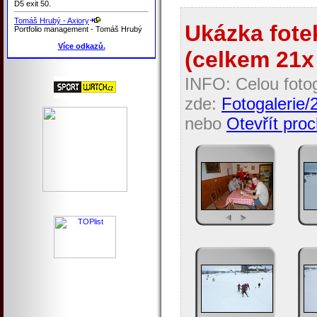
D5 exit 50.
Tomáš Hrubý - Axiory
Ukázka fotek
Portfolio management - Tomáš Hrubý
Více odkazů.
(celkem 21x 
INFO: Celou fotog
zde:
Fotogalerie/
nebo
Otevřít proc