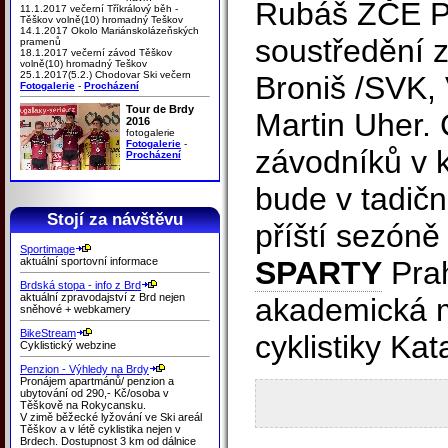
Rubáš ZČE Pl
11.1.2017 večerní Tříkrálový běh -
Těškov volně(10) hromadný Teškov
14.1.2017 Okolo Mariánskolázeňských
soustředění 
pramenů
18.1.2017 večerní závod Těškov
volně(10) hromadný Teškov
25.1.2017(5.2.) Chodovar Ski večern
Broniš /SVK,
Fotogalerie
-
Procházení
Tour de Brdy
Martin Uher.
2016
fotogalerie
Fotogalerie
-
závodníků v k
Procházení
bude v tadič
Stojí za návštěvu
příští sezóně
Sportimage
aktuální sportovní informace
SPARTY
Prah
Brdská stopa - info z Brd
aktuální zpravodajství z Brd nejen
akademická m
sněhové + webkamery
BikeStream
cyklistiky Ka
Cyklistický webzine
Penzion - Výhledy na Brdy
Pronájem apartmánů/ penzion a
ubytování od 290,- Kč/osoba v
Těškově na Rokycansku.
V zimě běžecké lyžování ve Ski areál
Těškov a v létě cyklistika nejen v
Brdech. Dostupnost 3 km od dálnice