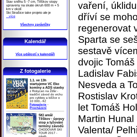
Stav sněhu 5 -7 cm, Těškov stopy
vaření, úklidu
upraveny na skate okruh 600 m + 5
km v okolí
Ski Strašice take projeto ale je
dříví se moh
...více
Všechny zprávičky
regenerovat v
Sparta se seš
Kalendář
sestavě vícem
Více událostí v kalendáři
dvojic Tomáš 
Ladislav Fabiš
Z fotogalerie
1.1. ve 13h
Nesveda a To
startujeme VC Eko
komíny a ADS stavby
z Rokycan na Žďár -
Rostislav Kro
tradiční závod do vrchu
pro cyklisty a běžce o
10 000,- Kč
let Tomáš Hol
Fotogalerie
-
Procházení
SKI areál
Martin Hunal 
Těškov - úpravy
stop a lyžování
termíny závodů
Valenta/ Pelh
CHODOVAR SKI
TOUR 2017 -
návrh