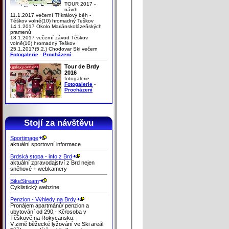
TOUR 2017 -
návrh
11.1.2017 večerní Tříkrálový běh -
Těškov volně(10) hromadný Teškov
14.1.2017 Okolo Mariánskolázeňských
pramenů
18.1.2017 večerní závod Těškov
volně(10) hromadný Teškov
25.1.2017(5.2.) Chodovar Ski večern
Fotogalerie
-
Procházení
Tour de Brdy
2016
fotogalerie
Fotogalerie
-
Procházení
Stojí za návštěvu
Sportimage
aktuální sportovní informace
Brdská stopa - info z Brd
aktuální zpravodajství z Brd nejen
sněhové + webkamery
BikeStream
Cyklistický webzine
Penzion - Výhledy na Brdy
Pronájem apartmánů/ penzion a
ubytování od 290,- Kč/osoba v
Těškově na Rokycansku.
V zimě běžecké lyžování ve Ski areál