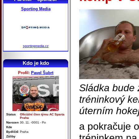
Sporting Media
sportingmedia.cz
Kdo je kdo
Profil:
Pavel Šubrt
Sládka bude
tréninkový ke
úterním hoke
Status
Oficiální člen týmu AC Sparta
Praha
Narozen
30. 11. -0001 - Po
a pokračuje o
Kde
Bydliště
Praha
tréninkem na
Záliby