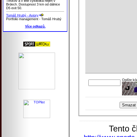
Těškov a v létě cyklistika nejen v
Brdech. Dostupnost 3 km od dálnice
D5 exit 50.
Tomáš Hrubý - Axiory
Portfolio management - Tomáš Hrubý
Více odkazů.
Opište kó
Tento č