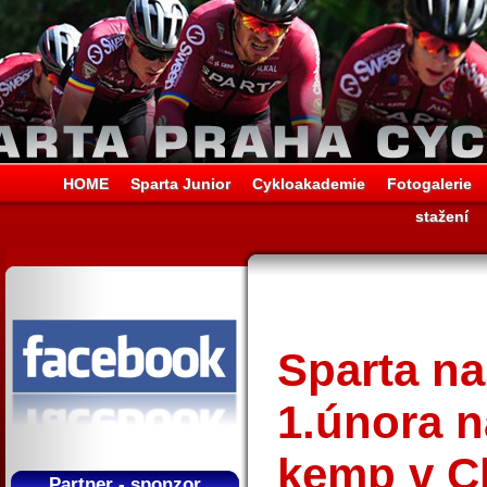
HOME
Sparta Junior
Cykloakademie
Fotogalerie
stažení
Sparta na
1.února n
kemp v C
Partner - sponzor