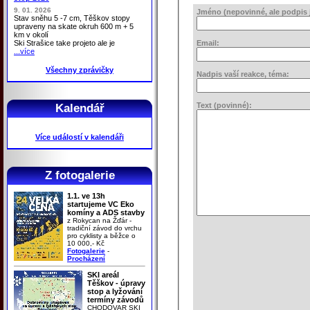
9. 01. 2026
Jméno (nepovinné, ale podpis j
Stav sněhu 5 -7 cm, Těškov stopy
upraveny na skate okruh 600 m + 5
km v okolí
Ski Strašice take projeto ale je
Email:
...více
Všechny zprávičky
Nadpis vaší reakce, téma:
Text (povinné):
Kalendář
Více událostí v kalendáři
Z fotogalerie
1.1. ve 13h
startujeme VC Eko
komíny a ADS stavby
z Rokycan na Žďár -
tradiční závod do vrchu
pro cyklisty a běžce o
10 000,- Kč
Fotogalerie
-
Procházení
SKI areál
Těškov - úpravy
stop a lyžování
termíny závodů
CHODOVAR SKI