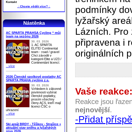
Kontakt
podmínky dov
.: Chcete vědět více? :.
lyžařský areá
Nástěnka
Lázních. Pro
AC SPARTA PRAHSA Cycling ‘‘ můj
team na sezónu 2026
připravena i 
30. 03. 2026
1. AC SPARTA
ELITE/ Continental
originálních 
team - road / gravel
Chci závodit v
kategorii Elite a U23 /
Continentání licencí.
...více
2026 Členské spolkové poplatky AC
SPARTA PRAHA cycling z.s.
30. 03. 2026
Vaše reakce
Vzhledem k zákonné
povinnosti vybírat
členské poplatky,
prosím všechny
Reakce jsou řaze
členy ACS, kteří mají
licenci ČSC o
nejnovější
.
uhrazení
...více
-Přidat přísp
Ski areál BRDY - Těškov - Strašice +
aktuální stav sněhu a lyžařských
stop 2026