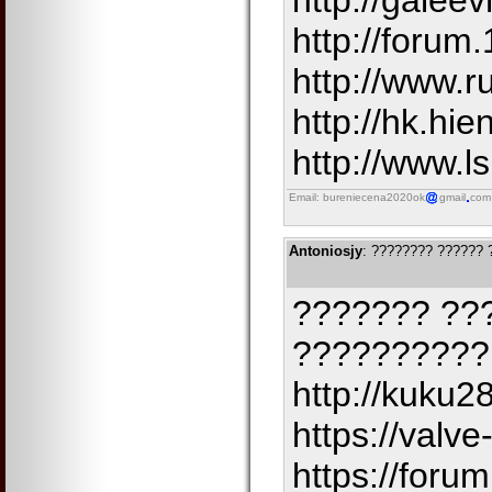
http://gale
http://f
http://www.
http://hk.h
http://www.
Email: bureniecena2020ok
gmail
com
Antoniosjy
: ???????? ?????? 
??????? ??
??????????
http://kuk
https://valv
https://foru