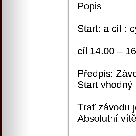
Popis
Start: a cíl :
cíl 14.00 – 1
Předpis: Závo
Start vhodný 
Trať závodu j
Absolutní vít