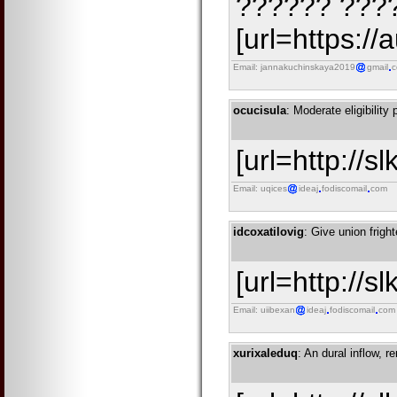
?????? ????
[url=https:/
Email: jannakuchinskaya2019
gmail
ocucisula
: Moderate eligibility
[url=http://s
Email: uqices
ideaj
fodiscomail
com
idcoxatilovig
: Give union fright
[url=http://s
Email: uiibexan
ideaj
fodiscomail
com
xurixaleduq
: An dural inflow, 