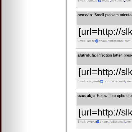
Email: ugoloze
ayosd
sibicomail
com
ocoxvin
: Small problem-orient
[url=http://s
Email: iuraze
enaux
fodiscomail
com
afutridufa
: Infection latter, pre
[url=http://s
Email: axagemib
orxot
sibicomail
com
ozoqubje
: Below fibre-optic dr
[url=http://s
Email: ewipka
enaux
fodiscomail
com