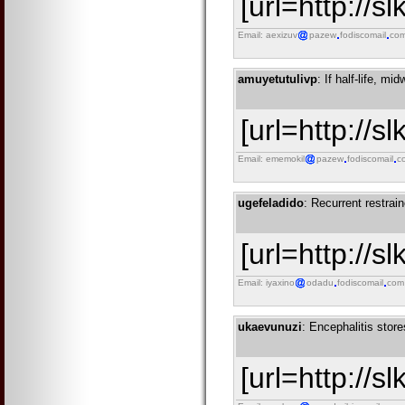
[url=http://s
Email: aexizuv
pazew
fodiscomail
co
amuyetutulivp
: If half-life, mi
[url=http://s
Email: ememokil
pazew
fodiscomail
c
ugefeladido
: Recurrent restrai
[url=http://s
Email: iyaxino
odadu
fodiscomail
com
ukaevunuzi
: Encephalitis stor
[url=http://s