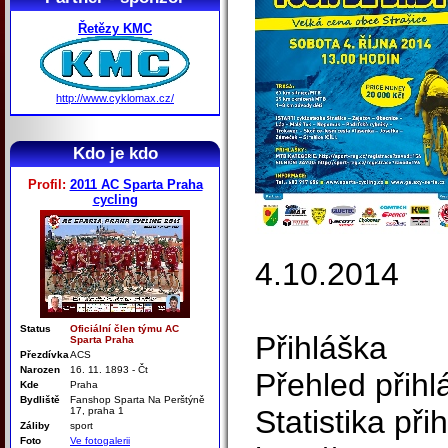
Řetězy KMC
http://www.cyklomax.cz/
Kdo je kdo
Profil:
2011 AC Sparta Praha
cycling
4.10.2014
Status
Oficiální člen týmu AC
Přihláška
Sparta Praha
Přezdívka
ACS
Narozen
16. 11. 1893 - Čt
Přehled přih
Kde
Praha
Bydliště
Fanshop Sparta Na Perštýně
Statistika př
17, praha 1
Záliby
sport
Foto
Ve fotogalerii