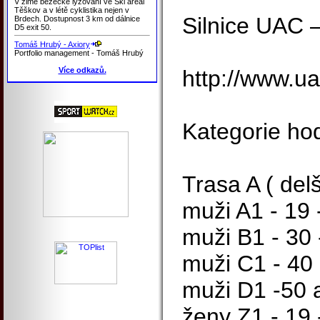
V zimě běžecké lyžování ve Ski areál
Těškov a v létě cyklistika nejen v
Silnice UAC 
Brdech. Dostupnost 3 km od dálnice
D5 exit 50.
Tomáš Hrubý - Axiory
Portfolio management - Tomáš Hrubý
Více odkazů.
http://www.u
Kategorie hod
Trasa A ( delš
muži A1 - 19 -
muži B1 - 30 -
muži C1 - 40 
muži D1 -50 a
ženy Z1 - 19 -