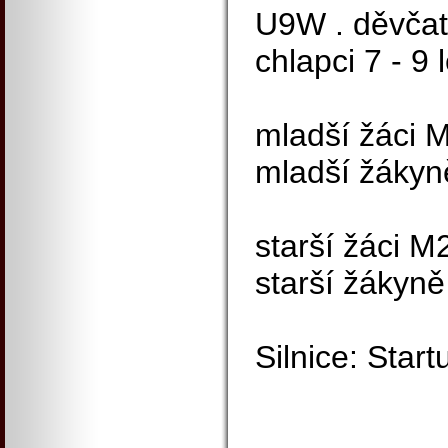
U9W . děvčata
chlapci 7 - 9 
mladší žáci M
mladší žákyně
starší žáci M
starší žákyně
Silnice: Start