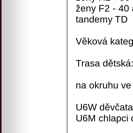
ženy F2 - 40 
tandemy TD
Věková katego
Trasa dětská
na okruhu ve 
U6W děvčata 
U6M chlapci d