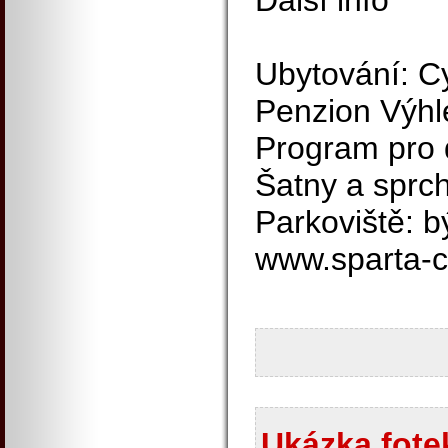
Další info
Ubytování: Cy
Penzion Výhl
Program pro 
Šatny a sprch
Parkoviště: b
www.sparta-c
Ukázka fotek