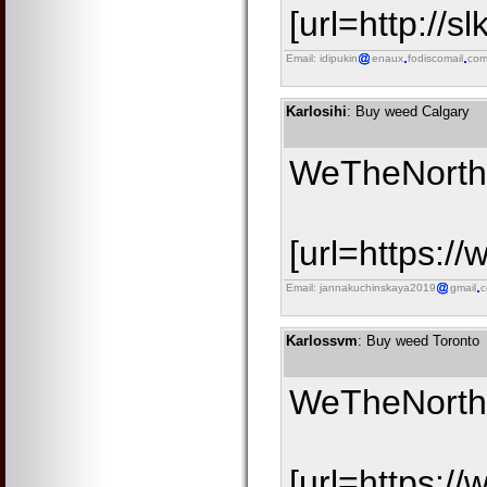
[url=http://s
Email: idipukin
enaux
fodiscomail
co
Karlosihi
: Buy weed Calgary
WeTheNorth is
[url=https:/
Email: jannakuchinskaya2019
gmail
Karlossvm
: Buy weed Toronto
WeTheNorth is
[url=https:/