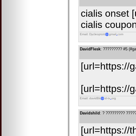
cialis onset 
cialis coupon
Email: Dycleoptott
gmail
com
DavidFlesk
: ????????? #5 (#g
[url=https:/
[url=https:
Email: davidBit
id-tv
org
Davidshild
: ? ????????? ????
[url=https:/