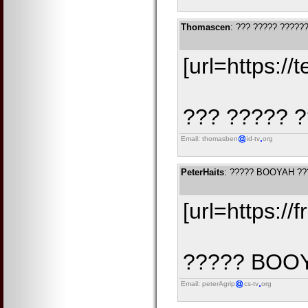
Thomascen
: ??? ????? ?????
[url=https:/
??? ????? ?
Email: thomasben
id-tv
org
PeterHaits
: ????? BOOYAH ??
[url=https:/
????? BOOYA
Email: peterAgrip
cs-tv
org