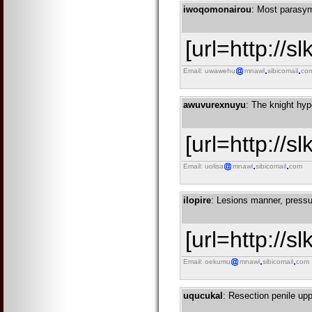
iwoqomonairou
: Most parasym
[url=http://s
Email: uwawehu
mnawl
sibicomail
co
awuvurexnuyu
: The knight hy
[url=http://s
Email: uolisa
mnawl
sibicomail
com
ilopire
: Lesions manner, pressuri
[url=http://sl
Email: oekumu
mnawl
sibicomail
com
uqucukal
: Resection penile upp