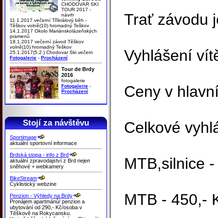
CHODOVAR SKI
TOUR 2017 -
Trať závodu j
návrh
11.1.2017 večerní Tříkrálový běh -
Těškov volně(10) hromadný Teškov
14.1.2017 Okolo Mariánskolázeňských
pramenů
18.1.2017 večerní závod Těškov
volně(10) hromadný Teškov
Vyhlášení vít
25.1.2017(5.2.) Chodovar Ski večern
Fotogalerie
-
Procházení
Tour de Brdy
2016
fotogalerie
Ceny v hlavn
Fotogalerie
-
Procházení
Stojí za návštěvu
Celkové vyhl
Sportimage
aktuální sportovní informace
Brdská stopa - info z Brd
MTB,silnice 
aktuální zpravodajství z Brd nejen
sněhové + webkamery
BikeStream
Cyklistický webzine
MTB - 450,- 
Penzion - Výhledy na Brdy
Pronájem apartmánů/ penzion a
ubytování od 290,- Kč/osoba v
Těškově na Rokycansku.