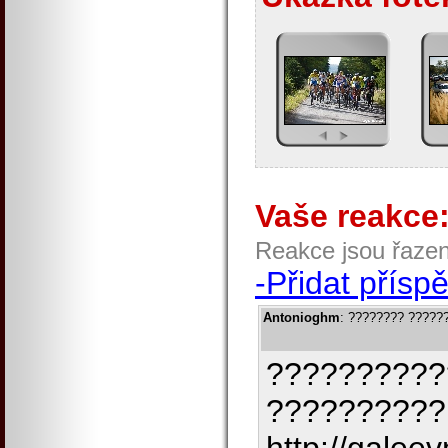
Vaše reakce
Reakce jsou řaze
-Přidat přísp
Antonioghm
: ???????? ?????
??????????
??????????