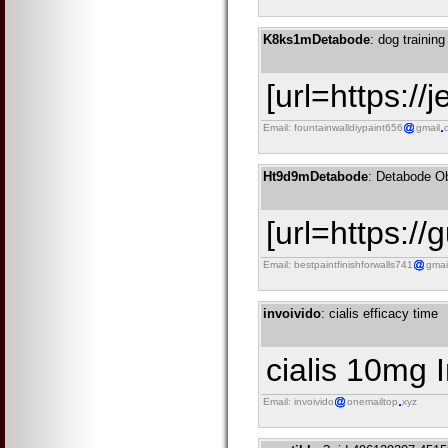
K8ks1mDetabode
: dog training
[url=https:/
Email: fountainwalldiypaint656
gmail
Ht9d9mDetabode
: Detabode O
[url=https:/
Email: bestpaintfinishforwalls741
gmai
invoivido
: cialis efficacy time
cialis 10mg I
Email: invoivido
onemailtop
xyz