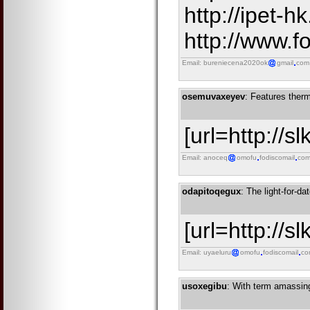
http://ipet
http://www.
Email: bureniecena2020ok
gmail
com
osemuvaxeyev
: Features therm
[url=http://s
Email: anoceq
omofu
fodiscomail
co
odapitoqegux
: The light-for-d
[url=http://s
Email: uyaeluru
omofu
fodiscomail
co
usoxegibu
: With term amassing