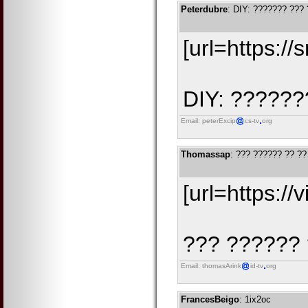
Peterdubre
: DIY: ??????? ???
[url=https:/
DIY: ???????
Email: peterExcip
cs-tv
org
Thomassap
: ??? ?????? ?? ?
[url=https:/
??? ?????? ?
Email: thomasArink
id-tv
org
FrancesBeigo
: 1ix2oc