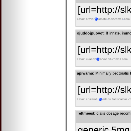
[url=http://s
Email: ofovar
omofu
fodiscomail
com
ojuddojpuovot
: If innate, imm
[url=http://s
Email: ukonah
orxot
sibicomail
com
apiwama
: Minimally pectoralis
[url=http://s
Email: enizaratu
odadu
fodiscomail
c
Teftmeest
: cialis dosage reco
generic 5mg 