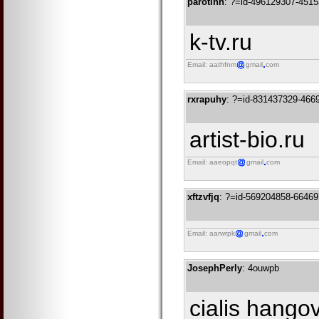
parotihh
: ?=id-496129307-451
k-tv.ru
Email: aathfnm
gmail
com
rxrapuhy
: ?=id-831437329-466
artist-bio.ru
Email: aaeopqt
gmail
com
xftzvfjq
: ?=id-569204858-6646
Email: aarwrpk
gmail
com
JosephPerly
: 4ouwpb
cialis hango