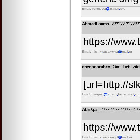
Email: Teftmeest
mailuk
site
AhmedLoams
: ?????? ??????
https://www
Email: mironk
sudakovlpt
mail
ru
enedonorubeo
: One ducts vital
[url=http://s
Email: ixisoped
enaux
fodiscomail
co
ALEXjar
: ?????? ????????? ?
https://www
Email: mironk
sudakovlpt
mail
ru