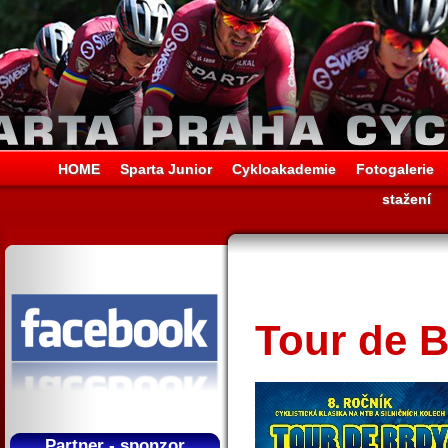
HOME
Sparta Junior
Cykloakademie
Fotogalerie
stažení
Tour de B
Partner - sponzor