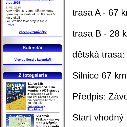
stop 2026
9. 01. 2026
trasa A - 67 
Stav sněhu 5 -7 cm, Těškov stopy
upraveny na skate okruh 600 m + 5
km v okolí
Ski Strašice take projeto ale je
...více
trasa B - 28 
Všechny zprávičky
Kalendář
dětská trasa:
Více událostí v kalendáři
Silnice 67 km
Z fotogalerie
1.1. ve 13h
startujeme VC Eko
komíny a ADS stavby
Předpis: Závo
z Rokycan na Žďár -
tradiční závod do vrchu
pro cyklisty a běžce o
10 000,- Kč
Fotogalerie
-
Procházení
Start vhodný 
SKI areál
Těškov - úpravy
stop a lyžování
termíny závodů