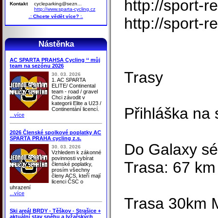
http://sport-
Kontakt
cycleparking@sezn...
http://www.sparta-cycling.cz
.: Chcete vědět více? :.
http://sport
Nástěnka
AC SPARTA PRAHSA Cycling ‘‘ můj
team na sezónu 2026
Trasy
30. 03. 2026
1. AC SPARTA
ELITE/ Continental
team - road / gravel
Chci závodit v
kategorii Elite a U23 /
Přihláška na 
Continentání licencí.
...více
2026 Členské spolkové poplatky AC
SPARTA PRAHA cycling z.s.
Do Galaxy sé
30. 03. 2026
Vzhledem k zákonné
povinnosti vybírat
Trasa: 67 km 
členské poplatky,
prosím všechny
členy ACS, kteří mají
licenci ČSC o
uhrazení
...více
Trasa 30km MT
Ski areál BRDY - Těškov - Strašice +
aktuální stav sněhu a lyžařských