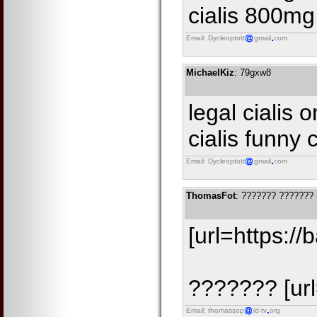
cialis 800mg 
Email: Dycleoptott
gmail
com
MichaelKiz
: 79gxw8
legal cialis 
cialis funny
Email: Dycleoptott
gmail
com
ThomasFot
: ??????? ???????
[url=https:/
??????? [ur
Email: thomassop
id-tv
org