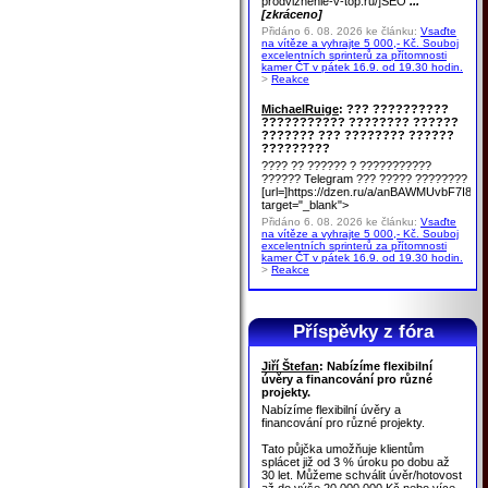
prodvizhenie-v-top.ru/]SEO
...
[zkráceno]
Přidáno 6. 08. 2026 ke článku:
Vsaďte
na vítěze a vyhrajte 5 000,- Kč. Souboj
excelentních sprinterů za přítomnosti
kamer ČT v pátek 16.9. od 19.30 hodin.
>
Reakce
MichaelRuige
: ??? ??????????
??????????? ???????? ??????
??????? ??? ???????? ??????
?????????
???? ?? ?????? ? ???????????
?????? Telegram ??? ????? ????????
[url=]https://dzen.ru/a/anBAWMUvbF7I8u
target="_blank">
Přidáno 6. 08. 2026 ke článku:
Vsaďte
na vítěze a vyhrajte 5 000,- Kč. Souboj
excelentních sprinterů za přítomnosti
kamer ČT v pátek 16.9. od 19.30 hodin.
>
Reakce
Příspěvky z fóra
Jiří Štefan
: Nabízíme flexibilní
úvěry a financování pro různé
projekty.
Nabízíme flexibilní úvěry a
financování pro různé projekty.
Tato půjčka umožňuje klientům
splácet již od 3 % úroku po dobu až
30 let. Můžeme schválit úvěr/hotovost