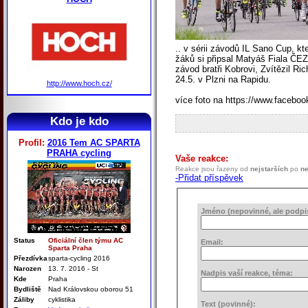
.. v sérii závodů IL Sano Cup, kt
žáků si připsal Matyáš Fiala ČE
závod bratři Kobrovi, Zvítězil Ri
24.5. v Plzni na Rapidu.
http://www.hoch.cz/
více foto na https://www.faceboo
Kdo je kdo
Profil:
2016 Tem AC SPARTA
PRAHA cycling
Vaše reakce:
Reakce jsou řazeny od
nejstarších
po
ne
-Přidat příspěvek
Jméno (nepovinné, ale podpis 
Status
Oficiální člen týmu AC
Email:
Sparta Praha
Přezdívka
sparta-cycling 2016
Narozen
13. 7. 2016 - St
Nadpis vaší reakce, téma:
Kde
Praha
Bydliště
Nad Královskou oborou 51
Záliby
cyklistika
Text (povinné):