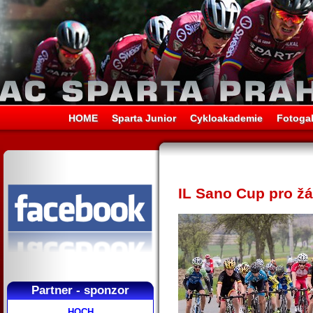
HOME
Sparta Junior
Cykloakademie
Fotogal
IL Sano Cup pro 
Partner - sponzor
HOCH