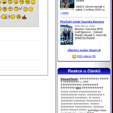
Strašic
silniční závod startuje v
pátek 1.května 2026 ve
...more
Plzeňský pohár časovka Ejpovice
30th March 2026
Masters časovka MTB
Golf Ejpovice - Zdenek
Rubáš obsadil 3. místo
AC
SPARTA PRAHA
Všechny zprávy Sparty B
RSS vlákno (B)
Reakce u článků
EdwardStulp
: ??????????? ?????
? ????????? — ???
???????????? ?????????
???????? SEO ????????????
????? ?????? ???????????? ??
??????????? ?????. ?????????? ?
????????? ????????, ?? ?????
???????? ???????? ????????? ?
???????? ??????????. ??????
????????? ???????????, ???????
????? ?????? ?????. [url=https://seo-