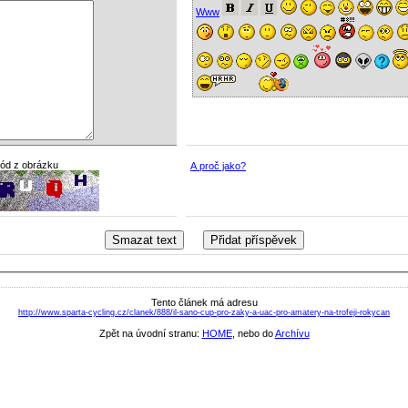
Www
kód z obrázku
A proč jako?
Tento článek má adresu
http://www.sparta-cycling.cz/clanek/888/il-sano-cup-pro-zaky-a-uac-pro-amatery-na-trofeji-rokycan
Zpět na úvodní stranu:
HOME
, nebo do
Archívu