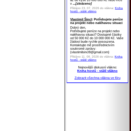
až do výše 20 000 000 Kč nebo více
v
...[zkráceno]
Přidáno 23. 07. 2026 do vlákna:
Kniha
hostů - stálé vlákno
Vlastimil Šincl
: Potřebujete peníze
na projekt nebo naléhavou situaci
Dobrý den,
Potřebujete peníze na projekt nebo
naléhavou situaci? Dostupné částky
od 50 000 Kč do 10 000 000 Kč. Vaše
žádost bude rychle posouzena.
Kontaktujte mě prostřednictvím
soukromé zprávy:
{vlastimilsincl9@gmail.com}
Přidáno 11. 06. 2026 do vlákna:
Kniha
hostů - stálé vlákno
Nejnovější diskusní vlákno:
Kniha hostů - stálé vlákno
Zobrazit všechna vlákna ve fóru