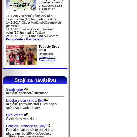
termíny závodů
CHODOVAR SKI
TOUR 2017 -
návrh
11.1.2017 večerní Tříkrálový běh -
Těškov volně(10) hromadný Teškov
14.1.2017 Okolo Mariánskolázeňských
pramenů
18.1.2017 večerní závod Těškov
volně(10) hromadný Teškov
25.1.2017(5.2.) Chodovar Ski večern
Fotogalerie
-
Procházení
Tour de Brdy
2016
fotogalerie
Fotogalerie
-
Procházení
Stojí za návštěvu
Sportimage
aktuální sportovní informace
Brdská stopa - info z Brd
aktuální zpravodajství z Brd nejen
sněhové + webkamery
BikeStream
Cyklistický webzine
Penzion - Výhledy na Brdy
Pronájem apartmánů/ penzion a
ubytování od 290,- Kč/osoba v
Těškově na Rokycansku.