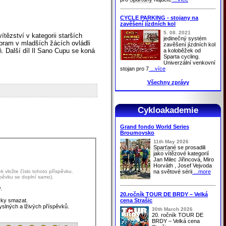
CYCLE PARKING - stojany na
zavěšení jízdních kol
5. 08. 2021
ítězství v kategorii starších
jedinečný systém
ram v mladších žácích ovládli
zavěšení jízdních kol
ň. Další díl Il Sano Cupu se koná
a koloběžek od
Sparta cycling.
Univerzální venkovní
stojan pro 7
...více
Všechny zprávy
Cykloakademie
Grand fondo World Series
Broumovsko
11th May 2026
Sparťané
se prosadili
jako vítězové kategorií
Jan Milec Jiřincová, Miro
Horváth , Josef Vejvoda
 vložte číslo tohoto příspěvku.
na světové sérii
...more
spěvku se doplní samo).
.
20.ročník TOUR DE BRDY – Velká
vky smazat.
cena Strašic
yslných a lživých příspěvků.
30th March 2026
20. ročník TOUR DE
BRDY – Velká cena