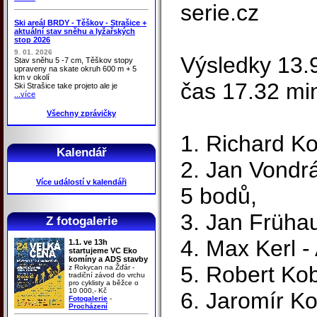
serie.cz
Ski areál BRDY - Těškov - Strašice +
aktuální stav sněhu a lyžařských
stop 2026
9. 01. 2026
Výsledky 13.9
Stav sněhu 5 -7 cm, Těškov stopy
upraveny na skate okruh 600 m + 5
km v okolí
čas 17.32 mi
Ski Strašice take projeto ale je
...více
Všechny zprávičky
1. Richard Ko
Kalendář
2. Jan Vondr
Více událostí v kalendáři
5 bodů,
3. Jan Frühau
Z fotogalerie
4. Max Kerl -
1.1. ve 13h
startujeme VC Eko
komíny a ADS stavby
5. Robert Kob
z Rokycan na Žďár -
tradiční závod do vrchu
pro cyklisty a běžce o
10 000,- Kč
6. Jaromír Ko
Fotogalerie
-
Procházení