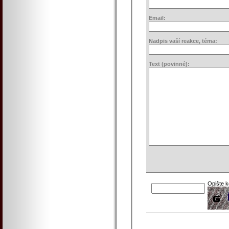
Email:
Nadpis vaší reakce, téma:
Text (povinné):
Opište 