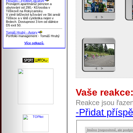
Penzion - Výhledy na Brdy
Pronájem apartmánů/ penzion a
ubytování od 290,- Kč/osoba v
Těškově na Rokycansku.
V zimě běžecké lyžování ve Ski areál
Těškov a v létě cyklistika nejen v
Brdech. Dostupnost 3 km od dálnice
D5 exit 50.
Tomáš Hrubý - Axiory
Portfolio management - Tomáš Hrubý
Více odkazů.
Vaše reakce
Reakce jsou řaze
-Přidat přísp
Jméno (nepovinné, ale podpis 