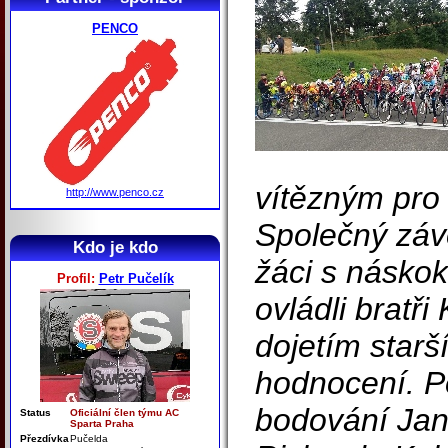
PENCO
vítězným pro
http://www.penco.cz
Společný závo
Kdo je kdo
žáci s náskok
Profil:
Petr Pučelík
ovládli bratř
dojetím starš
hodnocení. Po
bodování Jan
Status
Oficiální člen týmu AC
Sparta Praha
Přezdívka
Pučelda