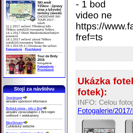
- 1 bod
SKI areál
Těškov - úpravy
stop a lyžování
video ne
termíny závodů
CHODOVAR SKI
TOUR 2017 -
https://www.
návrh
11.1.2017 večerní Tříkrálový běh -
Těškov volně(10) hromadný Teškov
14.1.2017 Okolo Mariánskolázeňských
fref=ts
pramenů
18.1.2017 večerní závod Těškov
volně(10) hromadný Teškov
25.1.2017(5.2.) Chodovar Ski večern
Fotogalerie
-
Procházení
Tour de Brdy
2016
fotogalerie
Fotogalerie
-
Procházení
Ukázka fotek
Stojí za návštěvu
fotek):
Sportimage
INFO: Celou fotog
aktuální sportovní informace
Brdská stopa - info z Brd
Fotogalerie/2017
aktuální zpravodajství z Brd nejen
sněhové + webkamery
BikeStream
Cyklistický webzine