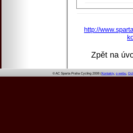
http://www.sparta
ko
Zpět na úvo
© AC Sparta Praha Cycling 2008 (
Kontakty
,
o webu
,
Och