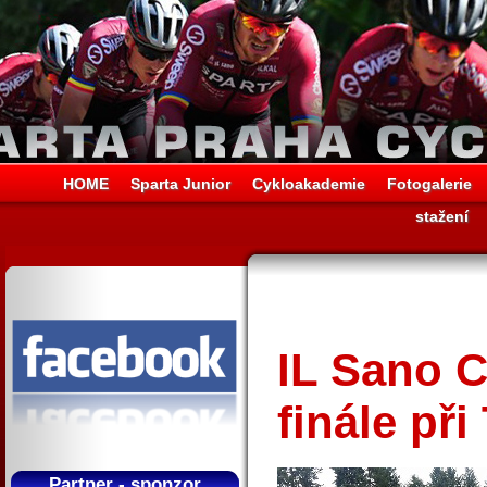
HOME
Sparta Junior
Cykloakademie
Fotogalerie
stažení
IL Sano C
finále při
Partner - sponzor