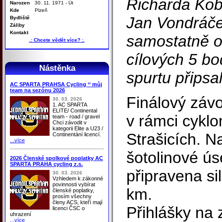
Richarda Kobr
Narozen
30. 11. 1971 - Út
Kde
Plzeň
Jan Vondráček
Bydliště
Záliby
Kontakt
samostatně od
.: Chcete vědět více? :.
cílových 5 bo
Nástěnka
spurtu připsal
AC SPARTA PRAHSA Cycling ‘‘ můj
team na sezónu 2026
Finálový závo
30. 03. 2026
1. AC SPARTA
ELITE/ Continental
v rámci cykl
team - road / gravel
Chci závodit v
kategorii Elite a U23 /
Strašicích. 
Continentání licencí.
...více
šotolinové úse
2026 Členské spolkové poplatky AC
SPARTA PRAHA cycling z.s.
připravena si
30. 03. 2026
Vzhledem k zákonné
povinnosti vybírat
km.
členské poplatky,
prosím všechny
členy ACS, kteří mají
Přihlášky na
licenci ČSC o
uhrazení
...více