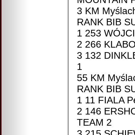
3 KM Myślach
RANK BIB S
1 253 WÓJC
2 266 KLAB
3 132 DINK
1
55 KM Myślac
RANK BIB S
1 11 FIALA P
2 146 ERSH
TEAM 2
3 215 SCHI