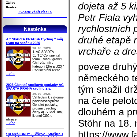
dojeta až 5 k
Záliby
Kontakt
.: Chcete vědět více? :.
Petr Fiala vy
rychlostních 
Nástěnka
druhé etapě n
AC SPARTA PRAHSA Cycling ‘‘ můj
team na sezónu 2026
vrchaře a dre
30. 03. 2026
1. AC SPARTA
ELITE/ Continental
team - road / gravel
Chci závodit v
poveze druhý
kategorii Elite a U23 /
Continentání licencí.
...více
německého te
2026 Členské spolkové poplatky AC
tým snažil dr
SPARTA PRAHA cycling z.s.
30. 03. 2026
na čele pelot
Vzhledem k zákonné
povinnosti vybírat
členské poplatky,
prosím všechny
dlouhém a pr
členy ACS, kteří mají
licenci ČSC o
uhrazení
Stöhr na 18. 
...více
https://www.
Ski areál BRDY - Těškov - Strašice +