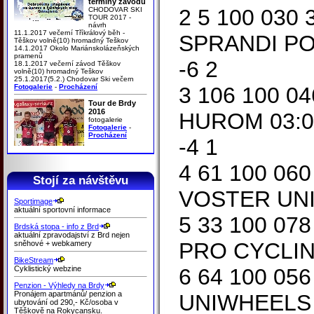
termíny závodů
2 5 100 030
CHODOVAR SKI
TOUR 2017 -
návrh
11.1.2017 večerní Tříkrálový běh -
SPRANDI PO
Těškov volně(10) hromadný Teškov
14.1.2017 Okolo Mariánskolázeňských
pramenů
-6 2
18.1.2017 večerní závod Těškov
volně(10) hromadný Teškov
25.1.2017(5.2.) Chodovar Ski večern
Fotogalerie
-
Procházení
3 106 100 0
Tour de Brdy
2016
HUROM 03:0
fotogalerie
Fotogalerie
-
Procházení
-4 1
4 61 100 06
Stojí za návštěvu
VOSTER UNI
Sportimage
aktuální sportovní informace
5 33 100 0
Brdská stopa - info z Brd
aktuální zpravodajství z Brd nejen
PRO CYCLIN
sněhové + webkamery
BikeStream
Cyklistický webzine
6 64 100 05
Penzion - Výhledy na Brdy
Pronájem apartmánů/ penzion a
UNIWHEELS 
ubytování od 290,- Kč/osoba v
Těškově na Rokycansku.