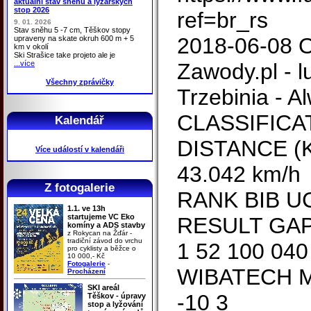
aktuální stav sněhu a lyžařských
stop 2026
ref=br_rs
9. 01. 2026
Stav sněhu 5 -7 cm, Těškov stopy
2018-06-08 O
upraveny na skate okruh 600 m + 5
km v okolí
Ski Strašice take projeto ale je
...více
Zawody.pl - 
Všechny zprávičky
Trzebinia - A
CLASSIFICA
Kalendář
DISTANCE (
Více událostí v kalendáři
43.042 km/h
Z fotogalerie
RANK BIB U
1.1. ve 13h
startujeme VC Eko
RESULT GAP
komíny a ADS stavby
z Rokycan na Žďár -
tradiční závod do vrchu
1 52 100 040
pro cyklisty a běžce o
10 000,- Kč
Fotogalerie
-
WIBATECH M
Procházení
SKI areál
-10 3
Těškov - úpravy
stop a lyžování