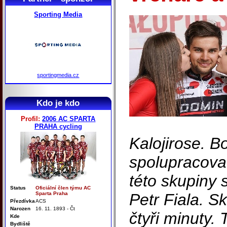
Sporting Media
sportingmedia.cz
Kdo je kdo
Profil:
2006 AC SPARTA
PRAHA cycling
Kalojirose. 
spolupracovat
této skupiny 
Status
Oficiální člen týmu AC
Sparta Praha
Petr Fiala. S
Přezdívka
ACS
Narozen
16. 11. 1893 - Čt
čtyři minuty.
Kde
Bydliště