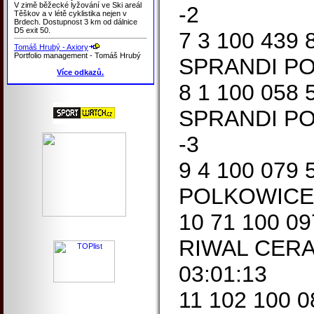
V zimě běžecké lyžování ve Ski areál
-2
Těškov a v létě cyklistika nejen v
Brdech. Dostupnost 3 km od dálnice
D5 exit 50.
7 3 100 439
Tomáš Hrubý - Axiory
Portfolio management - Tomáš Hrubý
SPRANDI PO
Více odkazů.
8 1 100 058
SPRANDI PO
-3
9 4 100 079
POLKOWICE 
10 71 100 09
RIWAL CER
03:01:13
11 102 100 