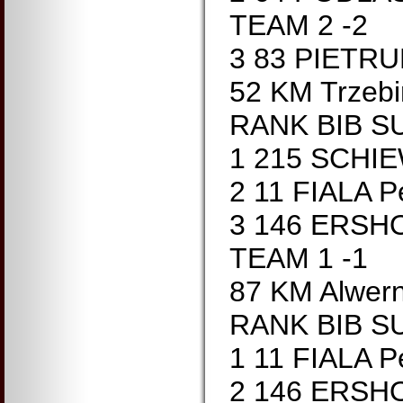
TEAM 2 -2
3 83 PIETRU
52 KM Trzebi
RANK BIB S
1 215 SCHI
2 11 FIALA P
3 146 ERSH
TEAM 1 -1
87 KM Alwern
RANK BIB S
1 11 FIALA P
2 146 ERSH