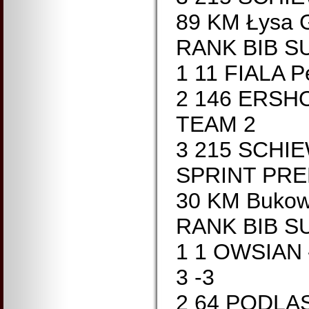
89 KM Łysa G
RANK BIB S
1 11 FIALA P
2 146 ERSH
TEAM 2
3 215 SCHI
SPRINT PRE
30 KM Bukow
RANK BIB S
1 1 OWSIAN
3 -3
2 64 PODLA