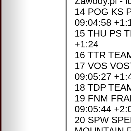
Zawody.pl - 
14 POG KS
09:04:58 +1:
15 THU PS 
+1:24
16 TTR TEA
17 VOS VO
09:05:27 +1:
18 TDP TEAM
19 FNM FRA
09:05:44 +2:
20 SPW SPE
MOUNTAIN P