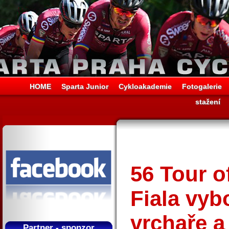
HOME
Sparta Junior
Cykloakademie
Fotogalerie
stažení
56 Tour o
Fiala vyb
vrchaře a
Partner - sponzor