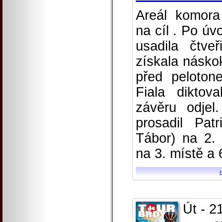
Areál komora
na cíl . Po úv
usadila čtve
získala násko
před peloto
Fiala dikto
závěru odjel
prosadil Pat
Tábor) na 2.
na 3. místě a 
Út - 2