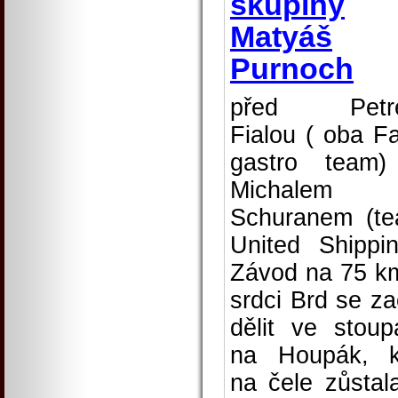
skupiny
Matyáš
Purnoch
před Petr
Fialou ( oba F
gastro team
Michalem
Schuranem (t
United Shippin
Závod na 75 k
srdci Brd se za
dělit ve stoup
na Houpák, 
na čele zůstal