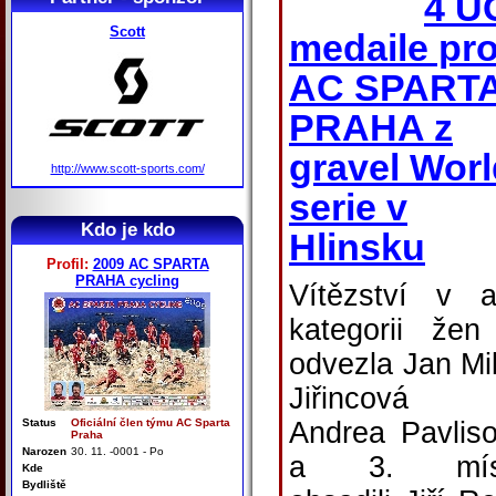
4 U
Scott
medaile pr
AC SPART
PRAHA z
gravel Worl
http://www.scott-sports.com/
serie v
Kdo je kdo
Hlinsku
Profil:
2009 AC SPARTA
PRAHA cycling
Vítězství v 
kategorii žen
odvezla Jan Mi
Jiřincová
Status
Oficiální člen týmu AC Sparta
Andrea Pavlis
Praha
Narozen
30. 11. -0001 - Po
a 3. mís
Kde
Bydliště