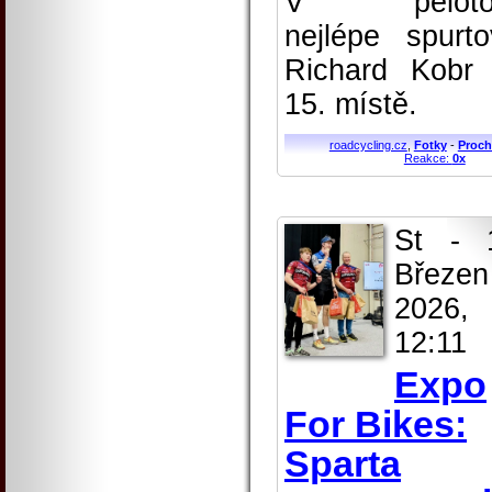
V peloto
nejlépe spurto
Richard Kobr
15. místě.
roadcycling.cz
,
Fotky
-
Proch
Reakce:
0x
St - 
Březen
2026,
12:11
Expo
For Bikes:
Sparta