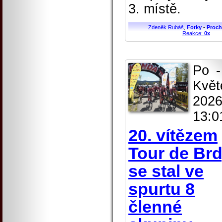
3. místě.
Zdeněk Rubáš
,
Fotky
-
Proch
Reakce:
0x
Po -
Květ
2026
13:0
20. vítězem
Tour de Br
se stal ve
spurtu 8
členné