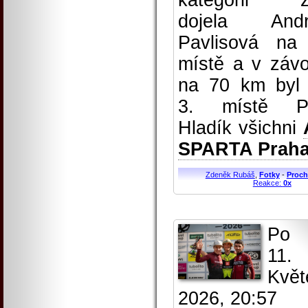
kategorii ž
dojela Andr
Pavlisová na
místě a v záv
na 70 km byl
3. místě Pe
Hladík všichni
SPARTA Prah
Zdeněk Rubáš
,
Fotky
-
Proch
Reakce:
0x
Po
11.
Květ
2026, 20:57