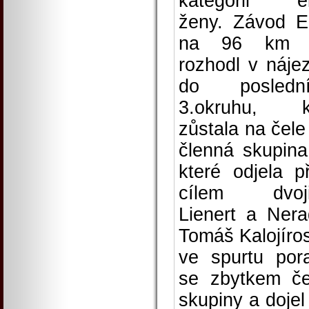
kategorii el
ženy. Závod El
na 96 km 
rozhodl v náje
do poslední
3.okruhu, k
zůstala na čele 
členná skupina
které odjela p
cílem dvoji
Lienert a Nerad
Tomáš Kalojíros
ve spurtu pora
se zbytkem če
skupiny a dojel