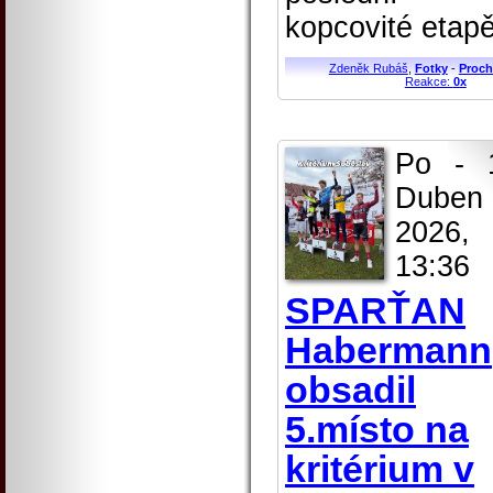
kopcovité etapě
Zdeněk Rubáš
,
Fotky
-
Proch
Reakce:
0x
Po - 
Duben
2026,
13:36
SPARŤAN
Habermann
obsadil
5.místo na
kritérium v