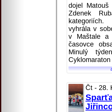
dojel Matouš
Zdenek Rub
kategoriích.
vyhrála v sob
v Maštale a
časovce obsa
Minulý týde
Cyklomaraton 
Čt - 28.
Sparťa
Jiřinc