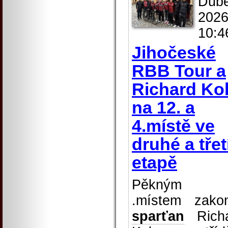
Dub
2026
10:4
Jihočeské
RBB Tour a
Richard Ko
na 12. a
4.místě ve
druhé a třet
etapě
Pěkným
.místem zakon
sparťan
Richa