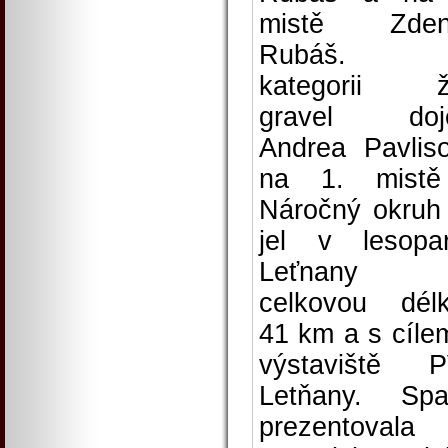
mistě Zden
Rubáš.
kategorii ž
gravel doje
Andrea Pavlis
na 1. mistě
Náročný okruh
jel v lesopa
Leťnany
celkovou dél
41 km a s cíle
výstaviště 
Letňany. Spa
prezentoval