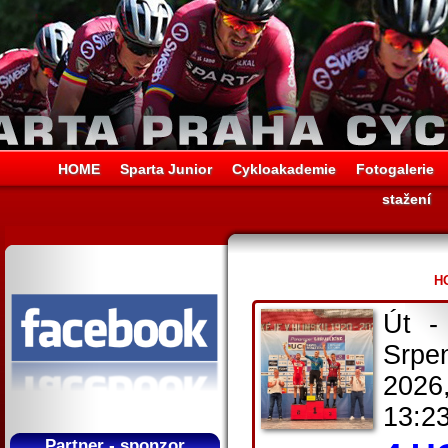
HOME
Sparta Junior
Cykloakademie
Fotogalerie
stažení
HO
Út -
Srpe
2026
13:2
Partner - sponzor