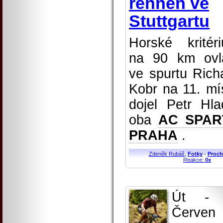
rennen ve
Stuttgartu
Horské kritér
na 90 km ovl
ve spurtu Rich
Kobr na 11. mí
dojel Petr Hla
oba
AC SPAR
PRAHA
.
Zdeněk Rubáš
,
Fotky
-
Proch
Reakce:
0x
Út - 
Červen