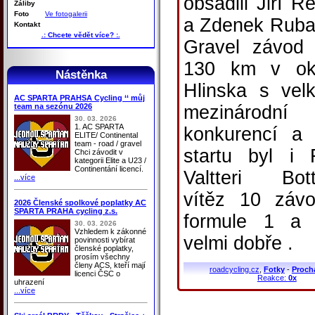
obsadili Jiří R
Záliby
Foto
Ve fotogalerii
a Zdenek Ruba
Kontakt
.: Chcete vědět více? :.
Gravel závod
130 km v oko
Nástěnka
Hlinska s vel
AC SPARTA PRAHSA Cycling ‘‘ můj
team na sezónu 2026
mezinárodní
30. 03. 2026
1. AC SPARTA
konkurencí a
ELITE/ Continental
team - road / gravel
startu byl i 
Chci závodit v
kategorii Elite a U23 /
Continentání licencí.
Valtteri Bot
...více
vítěz 10 záv
2026 Členské spolkové poplatky AC
SPARTA PRAHA cycling z.s.
formule 1 a 
30. 03. 2026
Vzhledem k zákonné
velmi dobře .
povinnosti vybírat
členské poplatky,
prosím všechny
členy ACS, kteří mají
roadcycling.cz
,
Fotky
-
Proch
licenci ČSC o
Reakce:
0x
uhrazení
...více