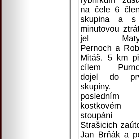
rybníkům zůst
na čele 6 čle
skupina a s
minutovou ztrá
jel Maty
Pernoch a Rob
Mitáš. 5 km p
cílem Purno
dojel do pr
skupiny.
posledním
kostkovém
stoupání 
Strašicich zaúto
Jan Brňák a p