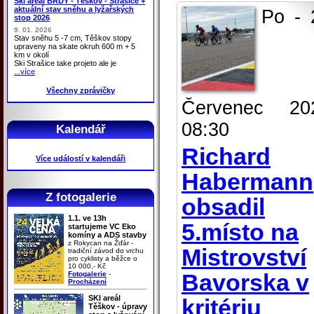
Ski areál BRDY - Těškov - Strašice +
aktuální stav sněhu a lyžařských
Po - 
stop 2026
9. 01. 2026
Stav sněhu 5 -7 cm, Těškov stopy
upraveny na skate okruh 600 m + 5
km v okolí
Ski Strašice take projeto ale je
...více
Všechny zprávičky
Červenec 20
08:30
Kalendář
Richard
Více událostí v kalendáři
Habermann
Z fotogalerie
obsadil
1.1. ve 13h
5.místo na
startujeme VC Eko
komíny a ADS stavby
z Rokycan na Žďár -
Mistrovství
tradiční závod do vrchu
pro cyklisty a běžce o
10 000,- Kč
Bavorska v
Fotogalerie
-
Procházení
SKI areál
kritériu
Těškov - úpravy