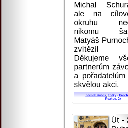
Michal Schur
ale na cílo
okruhu ned
nikomu šan
Matyáš Purnoc
zvítězil
Děkujeme vš
partnerům záv
a pořadatelům
skvělou akci.
Zdeněk Rubáš
,
Fotky
-
Proch
Reakce:
0x
Út - 