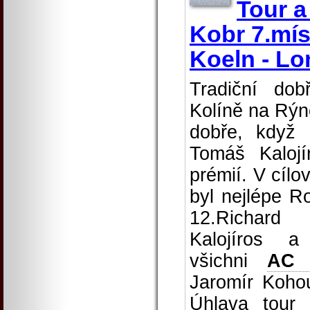
Tour a
Kobr 7.mís
Koeln - Lo
Tradiční do
Kolíně na Rýn
dobře, když 
Tomáš Kalojí
prémií. V cíl
byl nejlépe R
12.Richard
Kalojíros 
všichni
AC 
Jaromír Kohou
Úhlava tour