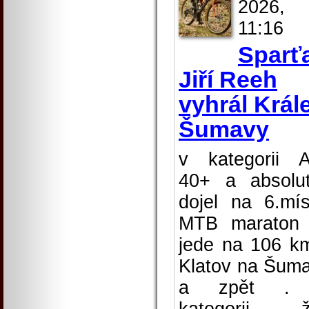
2026,
11:16
Sparť
Jiří Reeh
vyhrál Král
Šumavy
v kategorii 
40+ a absolu
dojel na 6.mís
MTB maraton
jede na 106 k
Klatov na Šum
a zpět .