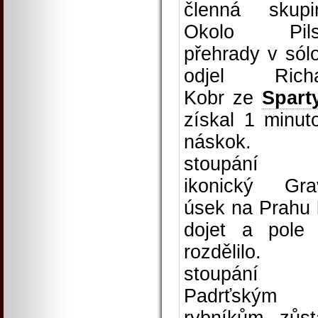
členná skupi
Okolo Pils
přehrady v sól
odjel Richa
Kobr ze
Spart
získal 1 minut
náskok. 
stoupání 
ikonický Gra
úsek na Prahu 
dojet a pole
rozdělilo. 
stoupání
Padrťským