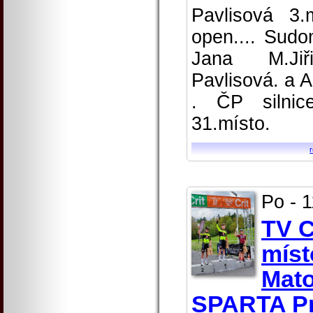
Pavlisová 3
open.... Sudo
Jana M.Jiř
Pavlisová. a 
. ČP silnic
31.místo.
Po - 
TV C
míst
Mat
SPARTA P