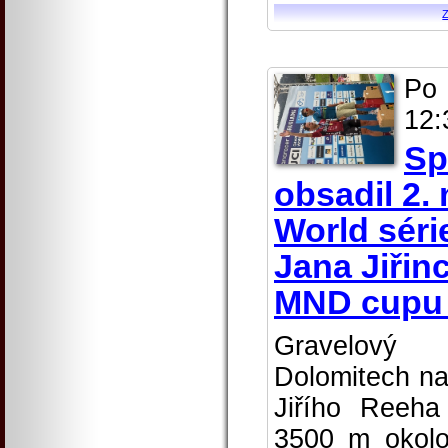
Po
12:
Sp
obsadil 2.
World séri
Jana Jiřin
MND cupu v
Gravelový
Dolomitech na
Jiřího Reeh
3500 m okolo