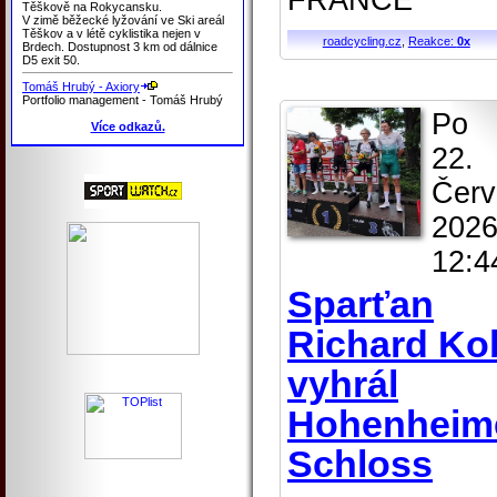
FRANCE
Těškově na Rokycansku.
V zimě běžecké lyžování ve Ski areál
Těškov a v létě cyklistika nejen v
roadcycling.cz
,
Reakce:
0x
Brdech. Dostupnost 3 km od dálnice
D5 exit 50.
Tomáš Hrubý - Axiory
Portfolio management - Tomáš Hrubý
Po
Více odkazů.
22.
Červ
2026
12:4
Sparťan
Richard Ko
vyhrál
Hohenheim
Schloss