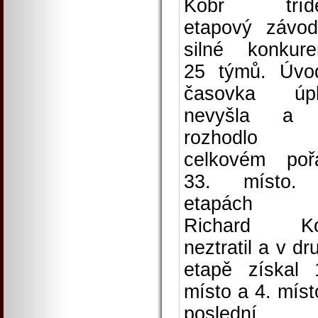
Kobr třídě
etapový závo
silné konkure
25 týmů. Úvo
časovka úpl
nevyšla a 
rozhodlo
celkovém poř
33. místo.
etapách 
Richard Ko
neztratil a v dr
etapě získal 
místo a 4. míst
poslední