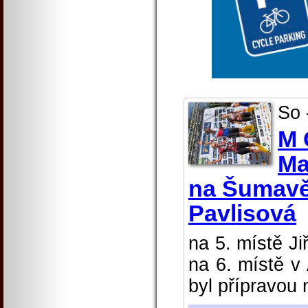
So 
M 
Ma
na Šumavě 
Pavlisová
na 5. místě J
na 6. místě v
byl přípravou