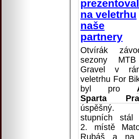
prezentova
na veletrhu
naše
partnery
Otvírák závo
sezony MTB
Gravel v rá
veletrhu For Bi
byl pro
Sparta Pra
úspěšný. 
stupních stál
2. místě Mat
Rubáš a na 