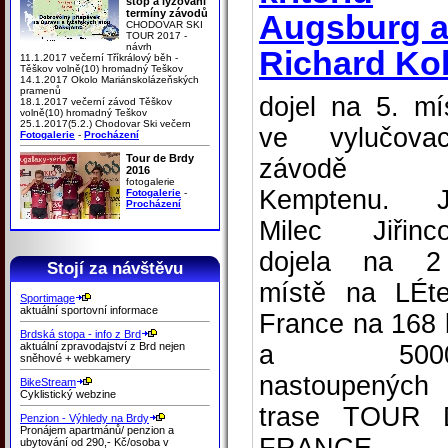
stop a lyžování
termíny závodů
Augsburg 
CHODOVAR SKI
TOUR 2017 -
návrh
Richard Ko
11.1.2017 večerní Tříkrálový běh -
Těškov volně(10) hromadný Teškov
14.1.2017 Okolo Mariánskolázeňských
pramenů
dojel na 5. mí
18.1.2017 večerní závod Těškov
volně(10) hromadný Teškov
25.1.2017(5.2.) Chodovar Ski večern
ve vylučova
Fotogalerie
-
Procházení
Tour de Brdy
závodě
2016
fotogalerie
Kemptenu. J
Fotogalerie
-
Procházení
Milec Jiřinc
dojela na 2
Stojí za návštěvu
místě na LÉt
Sportimage
aktuální sportovní informace
France na 168
Brdská stopa - info z Brd
aktuální zpravodajství z Brd nejen
a 500
sněhové + webkamery
nastoupených
BikeStream
Cyklistický webzine
trase TOUR 
Penzion - Výhledy na Brdy
Pronájem apartmánů/ penzion a
ubytování od 290,- Kč/osoba v