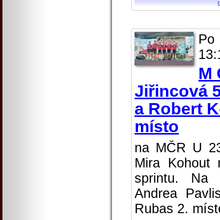
Po 
13:
M 
Jiřincová 
a Robert K
místo
na MČR U 23 
Mira Kohout 
sprintu. Na
Andrea Pavli
Rubas 2. místo