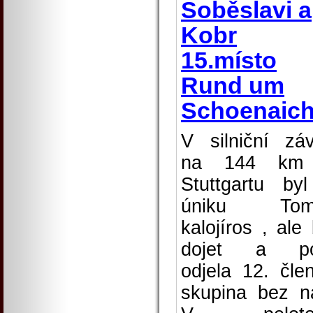
Soběslavi a
Kobr
15.místo
Rund um
Schoenaic
V silniční zá
na 144 km
Stuttgartu by
úniku Tom
kalojíros , ale 
dojet a po
odjela 12. čle
skupina bez n