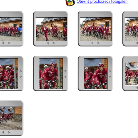
Otevřít procházecí fotogalerii