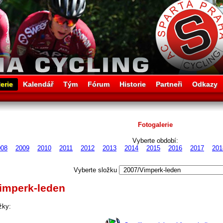
erie
Kalendář
Tým
Fórum
Historie
Partneři
Odkazy
Fotogalerie
Vyberte období:
008
2009
2010
2011
2012
2013
2014
2015
2016
2017
201
Vyberte složku
Vimperk-leden
žky: