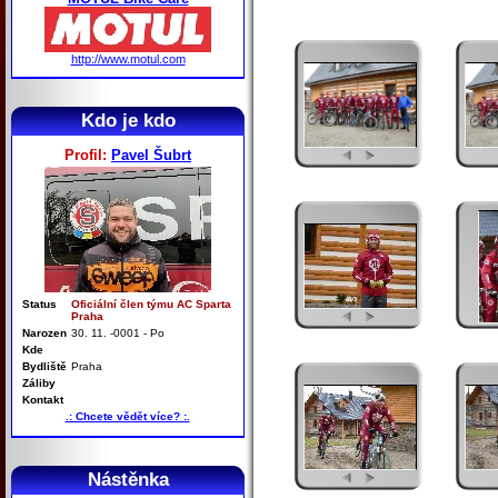
http://www.motul.com
Kdo je kdo
Profil:
Pavel Šubrt
Status
Oficiální člen týmu AC Sparta
Praha
Narozen
30. 11. -0001 - Po
Kde
Bydliště
Praha
Záliby
Kontakt
.: Chcete vědět více? :.
Nástěnka