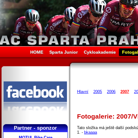
HOME
Sparta Junior
Cykloakademie
Fotogal
Hlavní
2005
2006
2007
2
Fotogalerie: 2007/
Partner - sponzor
Tato složka má ještě další podslo
1. -
bkaaaa
MOTUL Bike Care