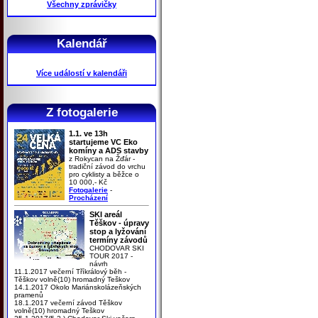
Všechny zprávičky
Kalendář
Více událostí v kalendáři
Z fotogalerie
1.1. ve 13h
startujeme VC Eko
komíny a ADS stavby
z Rokycan na Žďár -
tradiční závod do vrchu
pro cyklisty a běžce o
10 000,- Kč
Fotogalerie
-
Procházení
SKI areál
Těškov - úpravy
stop a lyžování
termíny závodů
CHODOVAR SKI
TOUR 2017 -
návrh
11.1.2017 večerní Tříkrálový běh -
Těškov volně(10) hromadný Teškov
14.1.2017 Okolo Mariánskolázeňských
pramenů
18.1.2017 večerní závod Těškov
volně(10) hromadný Teškov