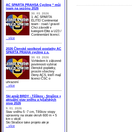
AC SPARTA PRAHSA Cycling ‘‘ můj
team na sezónu 2026
30. 03. 2026
1. AC SPARTA
ELITE/ Continental
team - road / gravel
Chci závodit v
kategorii Elite a U23 /
Continentání licencí.
...více
2026 Členské spolkové poplatky AC
SPARTA PRAHA cycling z.s.
30. 03. 2026
Vzhledem k zákonné
povinnosti vybírat
členské poplatky,
prosím všechny
členy ACS, kteří mají
licenci ČSC o
uhrazení
...více
Ski areál BRDY - Těškov - Strašice +
aktuální stav sněhu a lyžařských
stop 2026
9. 01. 2026
Stav sněhu 5 -7 cm, Těškov stopy
upraveny na skate okruh 600 m + 5
km v okolí
Ski Strašice take projeto ale je
...více