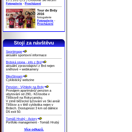
25.1.2017(5.2.) Chodovar Ski večern
Fotogalerie
-
Procházení
Tour de Brdy
2016
fotogalerie
Fotogalerie
-
Procházení
Stojí za návštěvu
Sportimage
aktuální sportovní informace
Brdská stopa - info z Brd
aktuální zpravodajství z Brd nejen
sněhové + webkamery
BikeStream
Cyklistický webzine
Penzion - Výhledy na Brdy
Pronájem apartmánů/ penzion a
ubytování od 290,- Kč/osoba v
Těškově na Rokycansku.
V zimě běžecké lyžování ve Ski areál
Těškov a v létě cyklistika nejen v
Brdech. Dostupnost 3 km od dálnice
D5 exit 50.
Tomáš Hrubý - Axiory
Portfolio management - Tomáš Hrubý
Více odkazů.