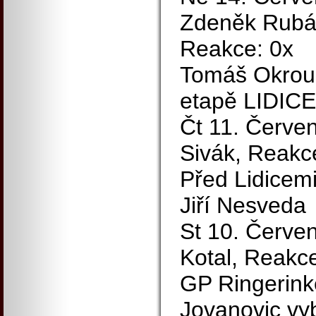
Zdeněk Rubáš
Reakce: 0x
Tomáš Okrouh
etapě LIDICE
Čt 11. Červen
Sivák, Reakc
Před Lidicemi
Jiří Nesveda
St 10. Červen
Kotal, Reakce
GP Ringerink
Jovanovic vyb