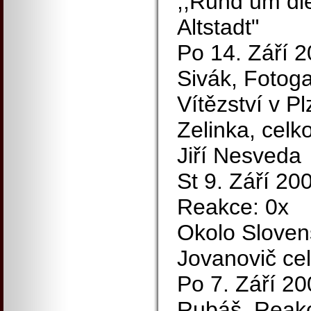
,,Rund um di
Altstadt"
Po 14. Září 20
Sivák, Fotoga
Vítězství v Pl
Zelinka, celk
Jiří Nesveda
St 9. Září 20
Reakce: 0x
Okolo Sloven
Jovanovič ce
Po 7. Září 20
Rubáš, Reakc