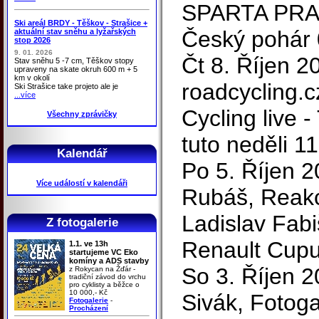
SPARTA PRAH
Ski areál BRDY - Těškov - Strašice +
Český pohár
aktuální stav sněhu a lyžařských
stop 2026
9. 01. 2026
Čt 8. Říjen 2
Stav sněhu 5 -7 cm, Těškov stopy
upraveny na skate okruh 600 m + 5
km v okolí
roadcycling.
Ski Strašice take projeto ale je
...více
Cycling live -
Všechny zprávičky
tuto neděli 1
Kalendář
Po 5. Říjen 
Více událostí v kalendáři
Rubáš, Reakc
Ladislav Fab
Z fotogalerie
Renault Cup
1.1. ve 13h
startujeme VC Eko
komíny a ADS stavby
So 3. Říjen 20
z Rokycan na Žďár -
tradiční závod do vrchu
pro cyklisty a běžce o
10 000,- Kč
Sivák, Fotoga
Fotogalerie
-
Procházení