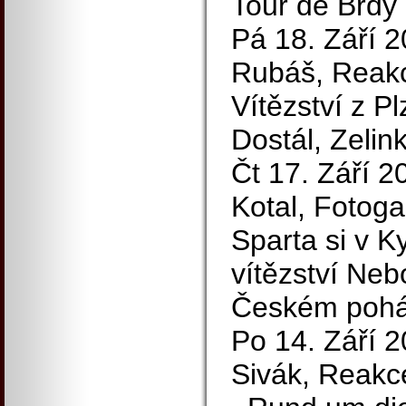
Tour de Brdy
Pá 18. Září 
Rubáš, Reak
Vítězství z P
Dostál, Zelin
Čt 17. Září 2
Kotal, Fotoga
Sparta si v K
vítězství Neb
Českém pohá
Po 14. Září 20
Sivák, Reakc