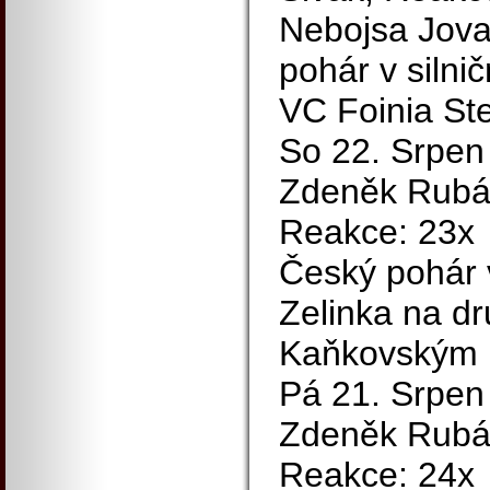
Nebojsa Jova
pohár v silničn
VC Foinia St
So 22. Srpen
Zdeněk Rubáš
Reakce: 23x
Český pohár v 
Zelinka na d
Kaňkovským
Pá 21. Srpen
Zdeněk Rubáš
Reakce: 24x