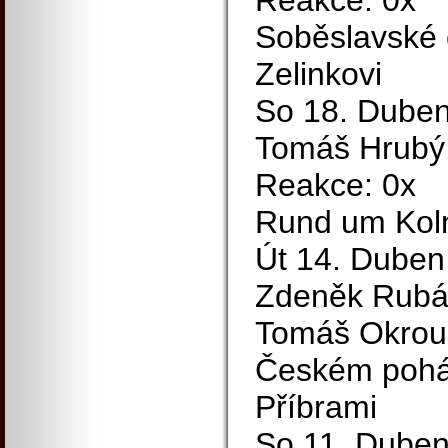
Reakce: 0x
Soběslavské 
Zelinkovi
So 18. Duben
Tomáš Hrubý,
Reakce: 0x
Rund um Koln
Út 14. Duben
Zdeněk Rubá
Tomáš Okrouh
Českém pohá
Příbrami
So 11. Duben