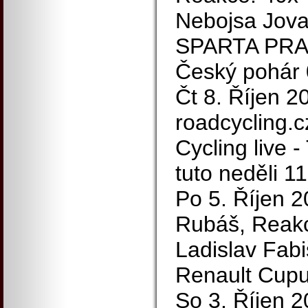
Nebojsa Jova
SPARTA PRAH
Český pohár
Čt 8. Říjen 2
roadcycling.
Cycling live -
tuto neděli 1
Po 5. Říjen 
Rubáš, Reakc
Ladislav Fab
Renault Cup
So 3. Říjen 20