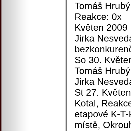
Tomáš Hrubý,
Reakce: 0x
Květen 2009
Jirka Nesveda
bezkonkurenč
So 30. Květe
Tomáš Hrubý
Jirka Nesveda
St 27. Květen
Kotal, Reakce
etapové K-T-
místě, Okrouh