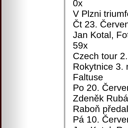
0x
V Plzni trium
Čt 23. Červe
Jan Kotal, Fo
59x
Czech tour 2
Rokytnice 3. 
Faltuse
Po 20. Červe
Zdeněk Rubá
Raboň předal
Pá 10. Červe