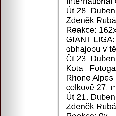
International
Út 28. Duben
Zdeněk Rubáš
Reakce: 162
GIANT LIGA: 
obhajobu vít
Čt 23. Duben
Kotal, Fotoga
Rhone Alpes I
celkově 27. m
Út 21. Duben
Zdeněk Rubáš