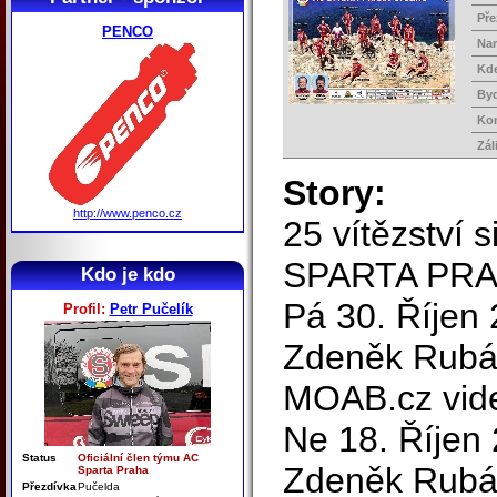
Pře
PENCO
Na
Kd
Byd
Ko
Zál
Story:
http://www.penco.cz
25 vítězství s
SPARTA PRAH
Kdo je kdo
Pá 30. Říjen 
Profil:
Petr Pučelík
Zdeněk Rubá
MOAB.cz vide
Ne 18. Říjen 
Status
Oficiální člen týmu AC
Zdeněk Rubá
Sparta Praha
Přezdívka
Pučelda