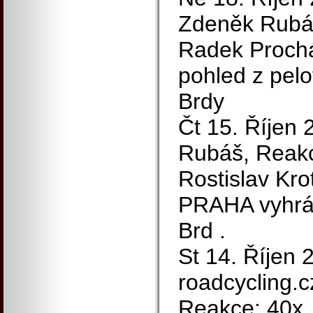
Zdeněk Rubá
Radek Prochá
pohled z pelo
Brdy
Čt 15. Říjen 
Rubáš, Reakc
Rostislav Kr
PRAHA vyhrál
Brd .
St 14. Říjen 
roadcycling.c
Reakce: 40x