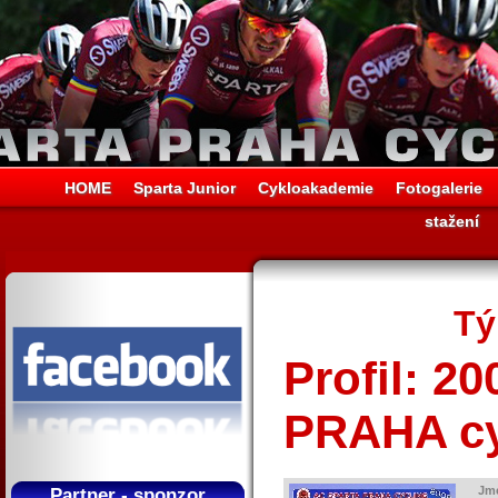
HOME
Sparta Junior
Cykloakademie
Fotogalerie
stažení
Tý
Profil: 
PRAHA cy
Jm
Partner - sponzor