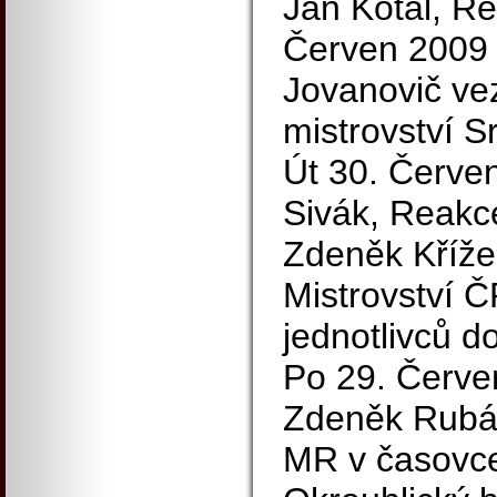
Jan Kotal, R
Červen 2009
Jovanovič ve
mistrovství S
Út 30. Červen
Sivák, Reakc
Zdeněk Kříže
Mistrovství 
jednotlivců do
Po 29. Červe
Zdeněk Rubá
MR v časovc