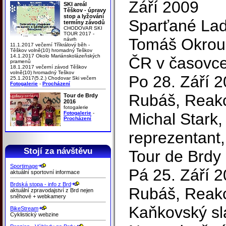
Září 2009
SKI areál
Těškov - úpravy
stop a lyžování
Sparťané Lad
termíny závodů
CHODOVAR SKI
TOUR 2017 -
Tomáš Okrouh
návrh
11.1.2017 večerní Tříkrálový běh -
Těškov volně(10) hromadný Teškov
14.1.2017 Okolo Mariánskolázeňských
ČR v časovce
pramenů
18.1.2017 večerní závod Těškov
volně(10) hromadný Teškov
Po 28. Září 
25.1.2017(5.2.) Chodovar Ski večern
Fotogalerie
-
Procházení
Rubáš, Reakc
Tour de Brdy
2016
fotogalerie
Fotogalerie
-
Michal Stark,
Procházení
reprezentant,
Stojí za návštěvu
Tour de Brdy
Sportimage
Pá 25. Září 
aktuální sportovní informace
Brdská stopa - info z Brd
Rubáš, Reakc
aktuální zpravodajství z Brd nejen
sněhové + webkamery
Kaňkovský slav
BikeStream
Cyklistický webzine