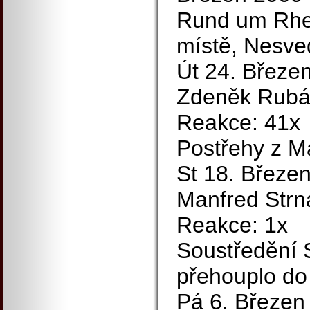
Rund um Rhed
místě, Nesved
Út 24. Březen
Zdeněk Rubáš
Reakce: 41x
Postřehy z Ma
St 18. Březen
Manfred Strna
Reakce: 1x
Soustředění 
přehouplo do 
Pá 6. Březen 