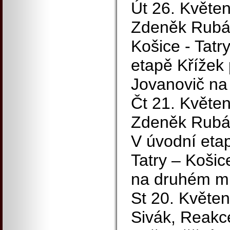
Út 26. Květen
Zdeněk Rubá
Košice - Tatr
etapě Křížek 
Jovanovič na
Čt 21. Květen
Zdeněk Rubá
V úvodní eta
Tatry – Koši
na druhém mí
St 20. Květen
Sivák, Reakc