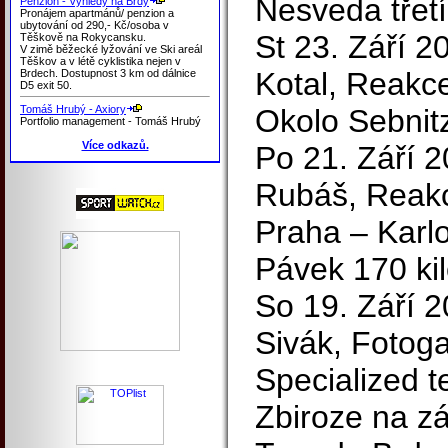
Nesveda třetí
Penzion - Výhledy na Brdy
Pronájem apartmánů/ penzion a
ubytování od 290,- Kč/osoba v
St 23. Září 2
Těškově na Rokycansku.
V zimě běžecké lyžování ve Ski areál
Těškov a v létě cyklistika nejen v
Kotal, Reakce
Brdech. Dostupnost 3 km od dálnice
D5 exit 50.
Tomáš Hrubý - Axiory
Okolo Sebnit
Portfolio management - Tomáš Hrubý
Více odkazů.
Po 21. Září 
Rubáš, Reak
Praha – Karl
Pávek 170 ki
So 19. Září 20
Sivák, Fotoga
Specialized t
Zbiroze na z