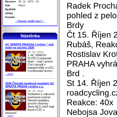
Narozen
30. 11. 1971 - Út
Radek Prochá
Kde
Plzeň
Bydliště
pohled z pelo
Záliby
Kontakt
.: Chcete vědět více? :.
Brdy
Čt 15. Říjen 
Nástěnka
Rubáš, Reakc
AC SPARTA PRAHSA Cycling ‘‘ můj
team na sezónu 2026
Rostislav Kr
30. 03. 2026
1. AC SPARTA
ELITE/ Continental
PRAHA vyhrál
team - road / gravel
Chci závodit v
kategorii Elite a U23 /
Brd .
Continentání licencí.
...více
St 14. Říjen 
2026 Členské spolkové poplatky AC
SPARTA PRAHA cycling z.s.
roadcycling.c
30. 03. 2026
Vzhledem k zákonné
povinnosti vybírat
Reakce: 40x
členské poplatky,
prosím všechny
členy ACS, kteří mají
Nebojsa Jova
licenci ČSC o
uhrazení
...více