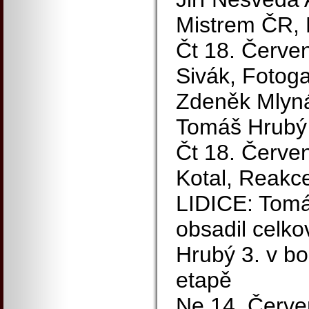
Mistrem ČR, M
Čt 18. Červen
Sivák, Fotoga
Zdeněk Mlynář
Tomáš Hrubý 
Čt 18. Červen
Kotal, Reakce
LIDICE: Tomá
obsadil celko
Hrubý 3. v bo
etapě
Ne 14. Červe