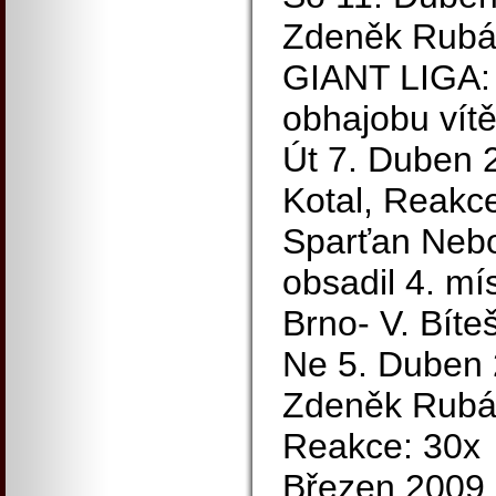
Zdeněk Rubá
GIANT LIGA: 
obhajobu vít
Út 7. Duben 
Kotal, Reakce
Sparťan Nebo
obsadil 4. m
Brno- V. Bíte
Ne 5. Duben 
Zdeněk Rubáš
Reakce: 30x
Březen 2009