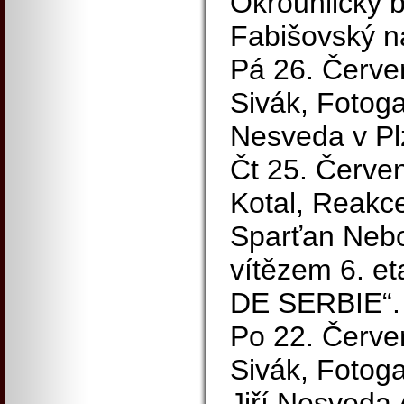
Okrouhlický b
Fabišovský na
Pá 26. Červen
Sivák, Fotoga
Nesveda v Plz
Čt 25. Červen
Kotal, Reakce
Sparťan Nebo
vítězem 6. e
DE SERBIE“.
Po 22. Červen
Sivák, Fotoga
Jiří Nesveda