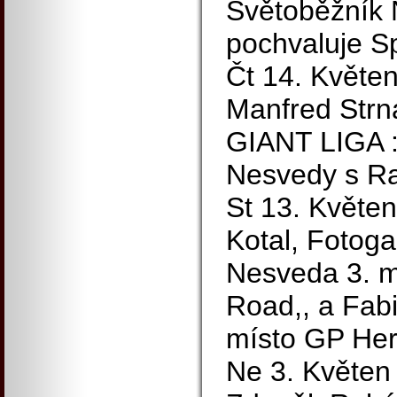
Světoběžník 
pochvaluje S
Čt 14. Květen
Manfred Strn
GIANT LIGA :
Nesvedy s 
St 13. Květen
Kotal, Fotoga
Nesveda 3. m
Road,, a Fab
místo GP Her
Ne 3. Květen 