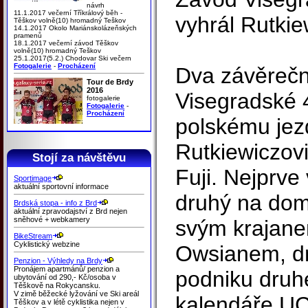
návrh
11.1.2017 večerní Tříkrálový běh -
vyhrál Rutkie
Těškov volně(10) hromadný Teškov
14.1.2017 Okolo Mariánskolázeňských
pramenů
18.1.2017 večerní závod Těškov
volně(10) hromadný Teškov
25.1.2017(5.2.) Chodovar Ski večern
Fotogalerie
-
Procházení
Dva závěrečn
Tour de Brdy
2016
Visegradské 4
fotogalerie
Fotogalerie
-
Procházení
polskému jez
Rutkiewiczovi
Stojí za návštěvu
Fuji. Nejprve
Sportimage
aktuální sportovní informace
druhý na domá
Brdská stopa - info z Brd
aktuální zpravodajství z Brd nejen
sněhové + webkamery
svým krajan
BikeStream
Cyklistický webzine
Owsianem, d
Penzion - Výhledy na Brdy
Pronájem apartmánů/ penzion a
podniku druh
ubytování od 290,- Kč/osoba v
Těškově na Rokycansku.
V zimě běžecké lyžování ve Ski areál
kalendáře UCI 
Těškov a v létě cyklistika nejen v