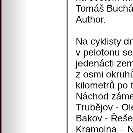
Tomáš Bucháč
Author.
Na cyklisty d
v pelotonu se 
jedenácti ze
z osmi okruh
kilometrů po 
Náchod zámek
Trubějov - Ol
Bakov - Řešet
Kramolna – N