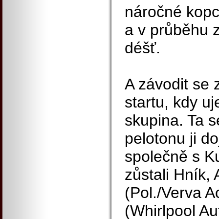
náročné kopce
a v průběhu z
déšť.
A závodit se
startu, kdy u
skupina. Ta s
pelotonu ji do
společně s Ku
zůstali Hník
(Pol./Verva A
(Whirlpool Au