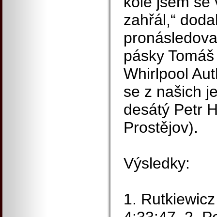
kole jsem se 
zahřál,“ doda
pronásledovat
pásky Tomáš
Whirlpool Auth
se z našich j
desátý Petr 
Prostějov).
Výsledky:
1. Rutkiewicz