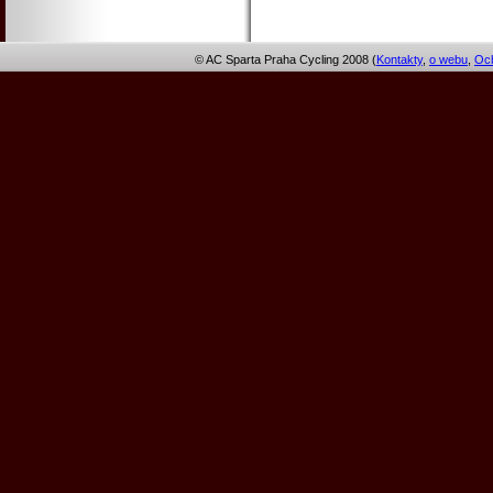
© AC Sparta Praha Cycling 2008 (
Kontakty
,
o webu
,
Och