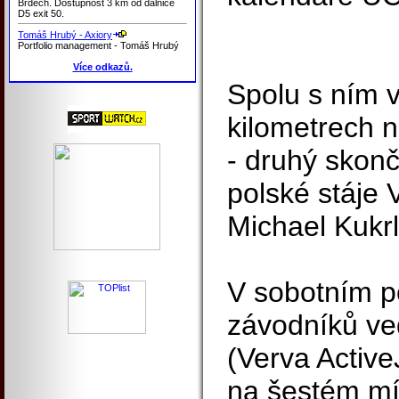
Brdech. Dostupnost 3 km od dálnice
D5 exit 50.
Tomáš Hrubý - Axiory
Portfolio management - Tomáš Hrubý
Více odkazů.
Spolu s ním v
kilometrech n
- druhý skonči
polské stáje V
Michael Kukrl
V sobotním p
závodníků ved
(Verva ActiveJ
na šestém mís