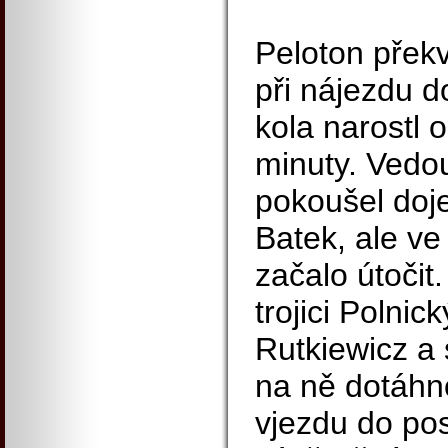
Peloton překv
při nájezdu 
kola narostl 
minuty. Vedo
pokoušel doje
Batek, ale ve
začalo útočit.
trojici Polnic
Rutkiewicz a
na ně dotáhno
vjezdu do pos