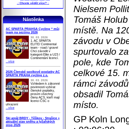
.: Chcete vědět více? :.
Nielsem Polli
Tomáš Holub 
Nástěnka
místě. Na 12
AC SPARTA PRAHSA Cycling ‘‘ můj
team na sezónu 2026
30. 03. 2026
závodu v Ob
1. AC SPARTA
ELITE/ Continental
team - road / gravel
spurtovalo za
Chci závodit v
kategorii Elite a U23 /
Continentání licencí.
pole, kde To
...více
celkové 15. 
2026 Členské spolkové poplatky AC
SPARTA PRAHA cycling z.s.
rámci závodů
30. 03. 2026
Vzhledem k zákonné
povinnosti vybírat
členské poplatky,
obsadil Tomáš
prosím všechny
členy ACS, kteří mají
licenci ČSC o
místo.
uhrazení
...více
GP Koln Long
Ski areál BRDY - Těškov - Strašice +
aktuální stav sněhu a lyžařských
stop 2026