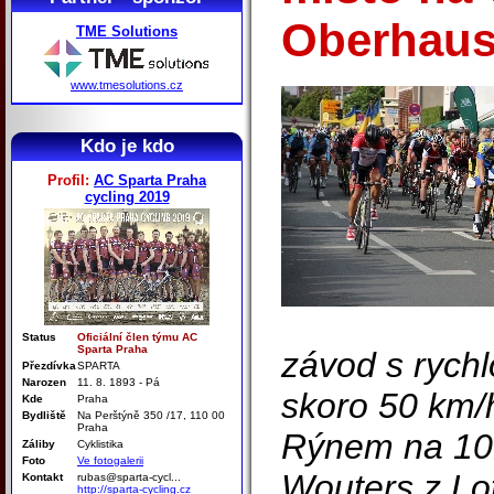
Oberhau
TME Solutions
www.tmesolutions.cz
Kdo je kdo
Profil:
AC Sparta Praha
cycling 2019
Status
Oficiální člen týmu AC
Sparta Praha
závod s rych
Přezdívka
SPARTA
Narozen
11. 8. 1893 - Pá
skoro 50 km/
Kde
Praha
Bydliště
Na Perštýně 350 /17, 110 00
Praha
Rýnem na 10
Záliby
Cyklistika
Foto
Ve fotogalerii
Wouters z Lo
Kontakt
rubas@sparta-cycl...
http://sparta-cycling.cz