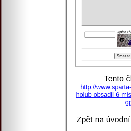
Opište kó
Tento č
http://www.sparta
holub-obsadil-6-mis
g
Zpět na úvodní