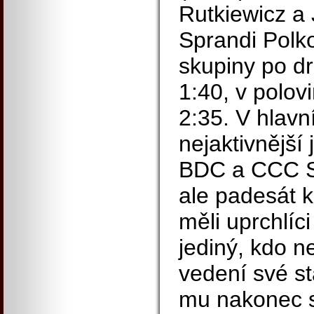
Rutkiewicz a
Sprandi Polk
skupiny po d
1:40, v polov
2:35. V hlavn
nejaktivnější 
BDC a CCC S
ale padesát k
měli uprchlíci
jediný, kdo n
vedení své st
mu nakonec s