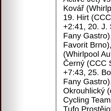
Kovář (Whirlp
19. Hirt (CC
+2:41, 20. J.
Fany Gastro)
Favorit Brno)
(Whirlpool Au
Černý (CCC S
+7:43, 25. B
Fany Gastro),
Okrouhlický 
Cycling Team
Tufo Prostějo