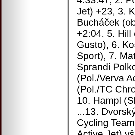
4:33:47, 2. P
Jet) +23, 3. K
Bucháček (ob
+2:04, 5. Hil
Gusto), 6. Ko
Sport), 7. Ma
Sprandi Polko
(Pol./Verva Ac
(Pol./TC Chr
10. Hampl (S
...13. Dvorsk
Cycling Team)
Active Jet) vš