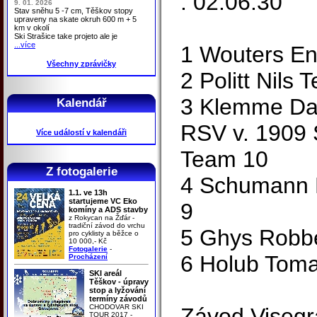
: 02:06:30
9. 01. 2026
Stav sněhu 5 -7 cm, Těškov stopy
upraveny na skate okruh 600 m + 5
km v okolí
Ski Strašice take projeto ale je
...více
1 Wouters En
Všechny zprávičky
2 Politt Nils
3 Klemme Dan
Kalendář
RSV v. 1909 
Více událostí v kalendáři
Team 10
Z fotogalerie
4 Schumann 
1.1. ve 13h
startujeme VC Eko
9
komíny a ADS stavby
z Rokycan na Žďár -
tradiční závod do vrchu
5 Ghys Robbe
pro cyklisty a běžce o
10 000,- Kč
Fotogalerie
-
6 Holub Tom
Procházení
SKI areál
Těškov - úpravy
stop a lyžování
termíny závodů
CHODOVAR SKI
Závod Visegr
TOUR 2017 -