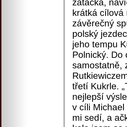
zatáčka, naví
krátká cílová
závěrečný spu
polský jezdec
jeho tempu Ku
Polnický. Do c
samostatně, 
Rutkiewiczem
třetí Kukrle.
nejlepší výsl
v cíli Michael
mi sedí, a ač