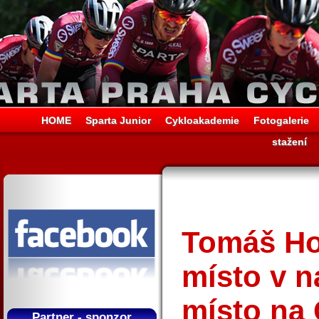
HOME
Sparta Junior
Cykloakademie
Fotogalerie
stažení
Tomáš Hol
místo v n
místo na
Partner - sponzor