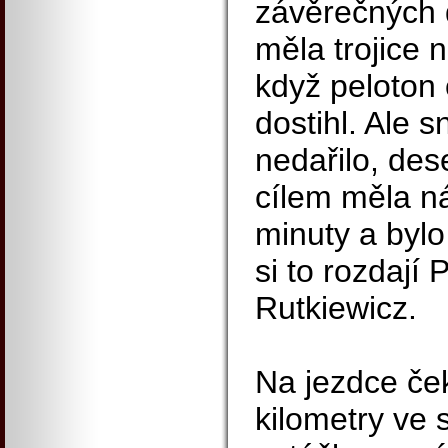
závěrečných d
měla trojice 
když peloton 
dostihl. Ale sn
nedařilo, des
cílem měla n
minuty a bylo 
si to rozdají 
Rutkiewicz.
Na jezdce če
kilometry ve 