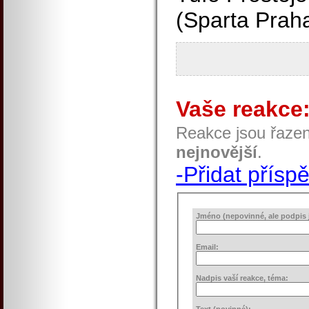
(Sparta Praha
Vaše reakce
Reakce jsou řaze
nejnovější
.
-Přidat přísp
Jméno (nepovinné, ale podpis j
Email:
Nadpis vaší reakce, téma:
Text (povinné):