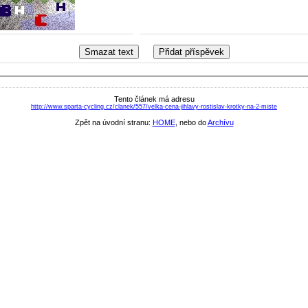
Tento článek má adresu
http://www.sparta-cycling.cz/clanek/557/velka-cena-jihlavy-rostislav-krotky-na-2-miste
Zpět na úvodní stranu:
HOME
, nebo do
Archívu