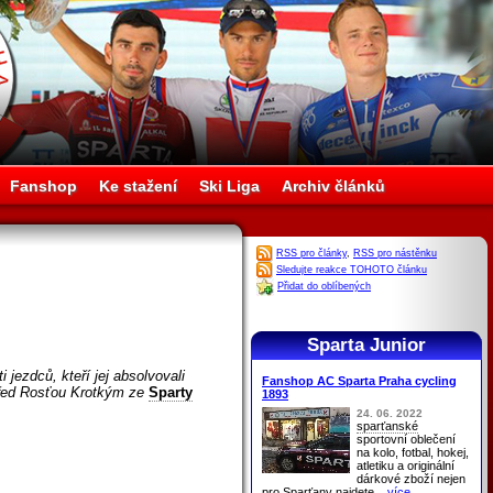
Fanshop
Ke stažení
Ski Liga
Archiv článků
RSS pro články
,
RSS pro nástěnku
Sledujte reakce TOHOTO článku
Přidat do oblíbených
Sparta Junior
jezdců, kteří jej absolvovali
Fanshop AC Sparta Praha cycling
 před Rosťou Krotkým ze
Sparty
1893
24. 06. 2022
sparťanské
sportovní oblečení
na kolo, fotbal, hokej,
atletiku a originální
dárkové zboží nejen
pro
Sparťany
najdete
...více