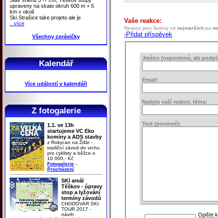
upraveny na skate okruh 600 m + 5
km v okolí
Ski Strašice take projeto ale je
Vaše reakce:
...více
Reakce jsou řazeny od
nejstarších
po
ne
-Přidat příspěvek
Všechny zprávičky
Jméno (nepovinné, ale podpis 
Kalendář
Email:
Více událostí v kalendáři
Nadpis vaší reakce, téma:
Z fotogalerie
Text (povinné):
1.1. ve 13h
startujeme VC Eko
komíny a ADS stavby
z Rokycan na Žďár -
tradiční závod do vrchu
pro cyklisty a běžce o
10 000,- Kč
Fotogalerie
-
Procházení
SKI areál
Těškov - úpravy
stop a lyžování
termíny závodů
CHODOVAR SKI
TOUR 2017 -
návrh
Opište 