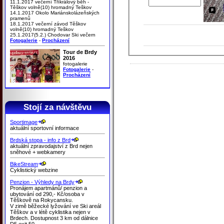
11.1.2017 večerní Tříkrálový běh -
Těškov volně(10) hromadný Teškov
14.1.2017 Okolo Mariánskolázeňských
pramenů
18.1.2017 večerní závod Těškov
volně(10) hromadný Teškov
25.1.2017(5.2.) Chodovar Ski večern
Fotogalerie
-
Procházení
Tour de Brdy
2016
fotogalerie
Fotogalerie
-
Procházení
Stojí za návštěvu
Sportimage
aktuální sportovní informace
Brdská stopa - info z Brd
aktuální zpravodajství z Brd nejen
sněhové + webkamery
BikeStream
Cyklistický webzine
Penzion - Výhledy na Brdy
Pronájem apartmánů/ penzion a
ubytování od 290,- Kč/osoba v
Těškově na Rokycansku.
V zimě běžecké lyžování ve Ski areál
Těškov a v létě cyklistika nejen v
Brdech. Dostupnost 3 km od dálnice
D5 exit 50.