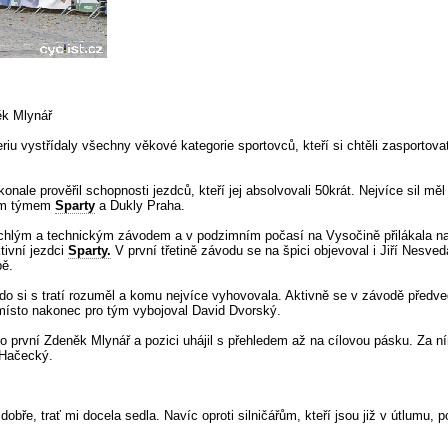
ěk Mlynář
eriu vystřídaly všechny věkové kategorie sportovců, kteří si chtěli zasportovat
nale prověřil schopnosti jezdců, kteří jej absolvovali 50krát. Nejvíce sil
ným týmem
Sparty
a Dukly Praha.
ychlým a technickým závodem a v podzimním počasí na Vysočině přilákala na s
tivní jezdci
Sparty.
V první třetině závodu se na špici objevoval i Jiří Nesve
bě.
o si s tratí rozuměl a komu nejvíce vyhovovala. Aktivně se v závodě předve
 místo nakonec pro tým vybojoval David Dvorský.
ko první Zdeněk Mlynář a pozici uhájil s přehledem až na cílovou pásku. Za n
n Hačecký.
 dobře, trať mi docela sedla. Navíc oproti silničářům, kteří jsou již v útlumu,