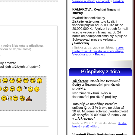
Vánoce a šťastný nový rok
>
Reakce
KAMAKOVA
: Kvalitni financni
sluzby
Kvalitni financni sluzby
Ziskejte jeste dnes tuto kvalitni
financni pujcku od 25.000 Kc az do
20.000.000 Kc. Vyrizeni vsech formalit
vcetne vyplaceni financi uz do 24
hodin od podepsani smlouvy o pujcce.
Schvalovaci proce s velkou
...
[zkráceno]
 vložte číslo tohoto příspěvku.
Přidáno 3. 08. 2026 ke článku:
Pavel
spěvku se doplní samo).
Stöhr obsadil 3.místo ve čtvrté etapě
Vysočina tour
>
Reakce
.
vky smazat.
yslných a lživých příspěvků.
Příspěvky z fóra
Jiří Štefan
: Nabízíme flexibilní
úvěry a financování pro různé
projekty.
Nabízíme flexibilní úvěry a
financování pro různé projekty.
Tato půjčka umožňuje klientům
splácet již od 3 % úroku po dobu až
30 let. Můžeme schválit úvěr/hotovost
až do výše 20 000 000 Kč nebo více
v
...[zkráceno]
Přidáno 23. 07. 2026 do vlákna:
Kniha
hostů - stálé vlákno
Vlastimil Šincl
: Potřebujete peníze