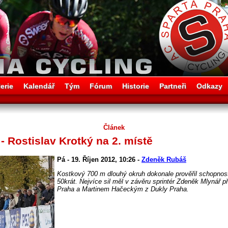
erie
Kalendář
Tým
Fórum
Historie
Partneři
Odkazy
Článek
- Rostislav Krotký na 2. místě
Pá - 19. Říjen 2012, 10:26 -
Zdeněk Rubáš
Kostkový 700 m dlouhý okruh dokonale prověřil schopnosti 
50krát. Nejvíce sil měl v závěru sprintér Zdeněk Mlynář
Praha a Martinem Hačeckým z Dukly Praha.