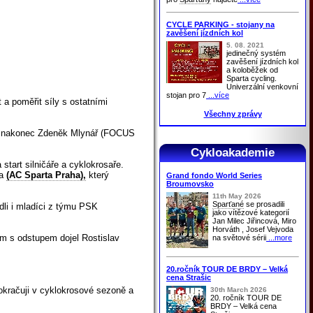
CYCLE PARKING - stojany na
zavěšení jízdních kol
5. 08. 2021
jedinečný systém
zavěšení jízdních kol
a koloběžek od
Sparta cycling.
Univerzální venkovní
stojan pro 7
...více
 a poměřit síly s ostatními
Všechny zprávy
 měl nakonec Zdeněk Mlynář (FOCUS
Cykloakademie
tart silničáře a cyklokrosaře.
da
(AC Sparta Praha),
který
Grand fondo World Series
Broumovsko
11th May 2026
Sparťané
se prosadili
dli i mladíci z týmu PSK
jako vítězové kategorií
Jan Milec Jiřincová, Miro
Horváth , Josef Vejvoda
ím s odstupem dojel Rostislav
na světové sérii
...more
20.ročník TOUR DE BRDY – Velká
cena Strašic
 pokračuji v cyklokrosové sezoně a
30th March 2026
20. ročník TOUR DE
BRDY – Velká cena