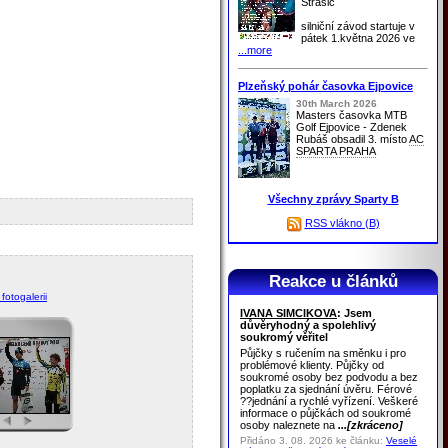
Strašic
silniční závod startuje v
pátek 1.května 2026 ve
...more
Plzeňský pohár časovka Ejpovice
30th March 2026
Masters časovka MTB
Golf Ejpovice - Zdenek
Rubáš obsadil 3. místo
AC
SPARTA PRAHA
Všechny zprávy Sparty B
RSS vlákno (B)
Reakce u článků
fotogalerii
IVANA SIMCIKOVA
: Jsem
důvěryhodný a spolehlivý
soukromý věřitel
Půjčky s ručením na směnku i pro
problémové klienty. Půjčky od
soukromé osoby bez podvodu a bez
poplatku za sjednání úvěru. Férové
??jednání a rychlé vyřízení. Veškeré
informace o půjčkách od soukromé
osoby naleznete na
...[zkráceno]
Přidáno 3. 08. 2026 ke článku:
Veselé