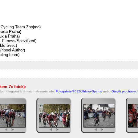
 Cycling Team Znojmo)
arta Praha)
ukla Praha)
Fitness/Spezilized)
yklo Švec)
rlpool Author)
cling team)
kem 7x fotek):
lou fotogalerii k tématu naleznete zde:
Fotogalerie/2012/Jihlava-Sparta/
nebo
Otevřít procházecí 