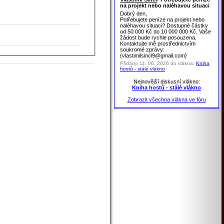
na projekt nebo naléhavou situaci
Dobrý den,
Potřebujete peníze na projekt nebo
naléhavou situaci? Dostupné částky
od 50 000 Kč do 10 000 000 Kč. Vaše
žádost bude rychle posouzena.
Kontaktujte mě prostřednictvím
soukromé zprávy:
{vlastimilsincl9@gmail.com}
Přidáno 11. 06. 2026 do vlákna:
Kniha
hostů - stálé vlákno
Nejnovější diskusní vlákno:
Kniha hostů - stálé vlákno
Zobrazit všechna vlákna ve fóru