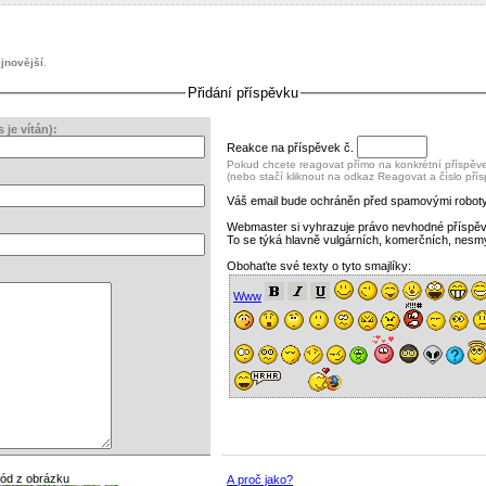
jnovější
.
Přidání příspěvku
je vítán):
Reakce na příspěvek č.
Pokud chcete reagovat přímo na konkrétní příspěvek
(nebo stačí kliknout na odkaz Reagovat a číslo pří
Váš email bude ochráněn před spamovými roboty
Webmaster si vyhrazuje právo nevhodné příspě
To se týká hlavně vulgárních, komerčních, nesm
Obohaťte své texty o tyto smajlíky:
Www
kód z obrázku
A proč jako?