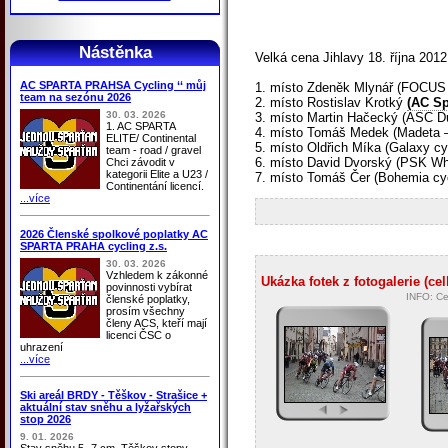
Nástěnka
Velká cena Jihlavy 18. října 2012
AC SPARTA PRAHSA Cycling ‘‘ můj
1. místo Zdeněk Mlynář (FOCUS
team na sezónu 2026
2. místo Rostislav Krotký
(AC Sp
30. 03. 2026
3. místo Martin Hačecký (ASC D
1. AC SPARTA
4. místo Tomáš Medek (Madeta – 
ELITE/ Continental
5. místo Oldřich Míka (Galaxy c
team - road / gravel
6. místo David Dvorský (PSK Whi
Chci závodit v
kategorii Elite a U23 /
7. místo Tomáš Čer (Bohemia cy
Continentání licencí.
...více
2026 Členské spolkové poplatky AC
SPARTA PRAHA cycling z.s.
30. 03. 2026
Vzhledem k zákonné
Ukázka fotek z fotogalerie (cel
povinnosti vybírat
INFO: Ce
členské poplatky,
prosím všechny
členy ACS, kteří mají
licenci ČSC o
uhrazení
...více
Ski areál BRDY - Těškov - Strašice +
aktuální stav sněhu a lyžařských
stop 2026
9. 01. 2026
Stav sněhu 5 -7 cm, Těškov stopy