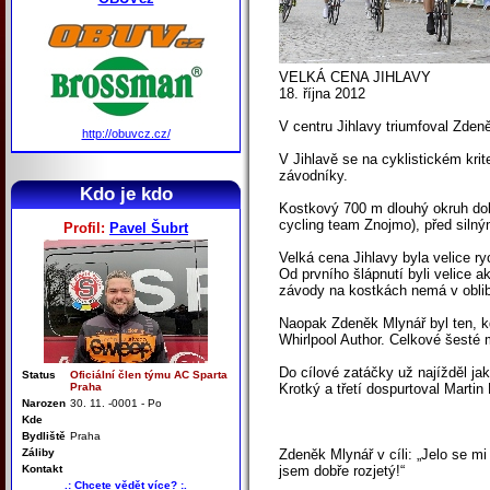
VELKÁ CENA JIHLAVY
18. října 2012
V centru Jihlavy triumfoval Zden
http://obuvcz.cz/
V Jihlavě se na cyklistickém krit
závodníky.
Kdo je kdo
Kostkový 700 m dlouhý okruh doko
cycling team Znojmo), před sil
Profil:
Pavel Šubrt
Velká cena Jihlavy byla velice r
Od prvního šlápnutí byli velice ak
závody na kostkách nemá v obli
Naopak Zdeněk Mlynář byl ten, kd
Whirlpool Author. Celkové šesté
Do cílové zatáčky už najížděl ja
Status
Oficiální člen týmu AC Sparta
Praha
Krotký a třetí dospurtoval Marti
Narozen
30. 11. -0001 - Po
Kde
Bydliště
Praha
Záliby
Zdeněk Mlynář v cíli: „Jelo se mi
Kontakt
jsem dobře rozjetý!“
.: Chcete vědět více? :.