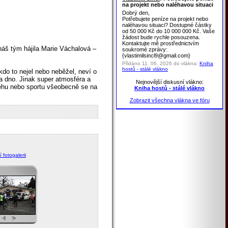
na projekt nebo naléhavou situaci
Dobrý den,
Potřebujete peníze na projekt nebo
naléhavou situaci? Dostupné částky
od 50 000 Kč do 10 000 000 Kč. Vaše
žádost bude rychle posouzena.
Kontaktujte mě prostřednictvím
náš tým hájila Marie Váchalová –
soukromé zprávy:
{vlastimilsincl9@gmail.com}
Přidáno 11. 06. 2026 do vlákna:
Kniha
hostů - stálé vlákno
kdo to nejel nebo neběžel, neví o
a dno. Jinak super atmosféra a
Nejnovější diskusní vlákno:
 běhu nebo sportu všeobecně se na
Kniha hostů - stálé vlákno
Zobrazit všechna vlákna ve fóru
 fotogalerii