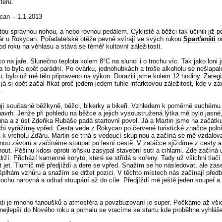
térů.
can – 1.1.2013
tou správnou nohou, a nebo rovnou pedálem. Cyklisté a běžci tak učinili již p
r u Rokycan. Pořadatelské otěže pevně svírají ve svých rukou
Sparťanští
or
od roku na věhlasu a stává se téměř kultovní záležitostí.
o na jaře. Slunečno teplota kolem 8°C na slunci i o trochu víc. Tak jako loni j
a to byla opět parádní. Po ovárku, jednohubkách a troše alkoholu se nešlapal
u, bylo už mé tělo připraveno na výkon. Dorazili jsme kolem 12 hodiny. Zaregis
 já si opět začal říkat proč jedem jedem tuhle infarktovou záležitost, kde v 
.
tují současně běžkyně, běžci, bikerky a bikeři. Vzhledem k poměrně suchému p
 navrh. Jenže při pohledu na běžce a jejich vysoustružená lýtka mě bylo jasn
dina a z úst Zdeňka Rubáše padá startovní povel. Já a Martin jsme na začátk
chi vyrážíme vpřed. Cesta vede z Rokycan po červené turistické značce poln
t k vrcholu Žďáru. Martin se trhá s vedoucí skupinou a začíná se mě vzdalov
enou závoru a začínáme stoupat po lesní cestě. V zatáčce sjíždíme z cesty a
out. Pěšinu kdosi oproti loňsku zasypal stavební sutí a cihlami. Zde začíná u
drží. Přichází kamenné koryto, které se střídá s kořeny. Tady už všichni tla
 jet. Tlumič mě předjíždí a dere se vpřed. Snažím se ho následovat, ale zas
 šplhám vzhůru a snažím se držet pozici. V těchto místech nás začínají předb
trochu narovná a odtud stoupání až do cíle. Předjíždí mě ještě jeden soupeř a
trati je mnoho fanoušků a atmosféra a povzbuzování je super. Počkáme až vši
ejlepší do Nového roku a pomalu se vracíme ke startu kde proběhne vyhláš