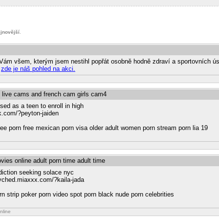
jnovější
.
 Vám všem, kterým jsem nestihl popřát osobně hodně zdraví a sportovních 
k
zde je náš pohled na akci.
h live cams and french cam girls cam4
ed as a teen to enroll in high
nk.com/?peyton-jaiden
ree porn free mexican porn visa older adult women porn stream porn lia 19
vies online adult porn time adult time
diction seeking solace nyc
syched.miaxxx.com/?kaila-jada
n strip poker porn video spot porn black nude porn celebrities
nline