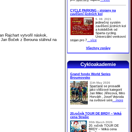
CYCLE PARKING - stojany na
zavěšení jízdních kol
5. 08. 2021
jedinečný systém
zavěšení jízdních kol
a koloběžek od
Sparta cycling.
an Rajchart vytvořil náskok,
Univerzální venkovní
íli Jan Boček z Berouna stáhnul na
stojan pro 7
...více
Všechny zprávy
Cykloakademie
Grand fondo World Series
Broumovsko
11th May 2026
Sparťané
se prosadili
jako vítězové kategorií
Jan Milec Jiřincová, Miro
Horváth , Josef Vejvoda
na světové sérii
...more
20.ročník TOUR DE BRDY – Velká
cena Strašic
30th March 2026
20. ročník TOUR DE
BRDY – Velká cena