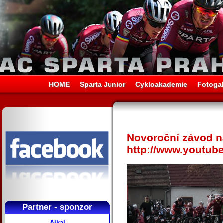
HOME
Sparta Junior
Cykloakademie
Fotogal
Novoroční závod na
http://www.youtu
Partner - sponzor
Alkal