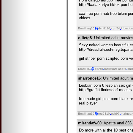
Porn categories xxx free pornt
http://karla-karlye.tiktok-porn
xxx free porn hub free bikini p
videos
Email: nq60
dvn8110
cprt54
inboxfor
ollietg8
: Unlimited adult movies
Sexy naked women beautiful er
http://dreadful-cool-msg.topa
girl striper porn scripted porn 
Email: rr1
orly68
mailguardianpro
onli
sharronce16
: Unlimited adult m
Lesbian porn 8 lesbian sex girl 
http://graffiti.floridsdorf.moe
free nude girl pics porn black
real player
Email: ag16
reg6310
usb97
mailguar
mirandafw60
: Apetite anal 856
Do more with ai the 10 best ch