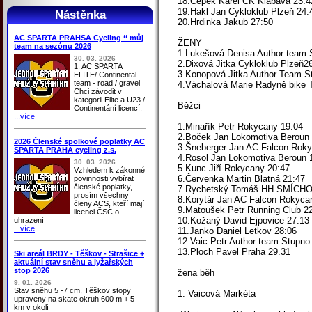
18.Cepek Karel CK Klabava 23:4
19.Hakl Jan Cykloklub Plzeň 24:
Nástěnka
20.Hrdinka Jakub 27:50
AC SPARTA PRAHSA Cycling ‘‘ můj
ŽENY
team na sezónu 2026
1.Lukešová Denisa Author team 
30. 03. 2026
2.Dixová Jitka Cykloklub Plzeň2
1. AC SPARTA
3.Konopová Jitka Author Team S
ELITE/ Continental
team - road / gravel
4.Váchalová Marie Radyně bike
Chci závodit v
kategorii Elite a U23 /
Běžci
Continentání licencí.
...více
1.Minařík Petr Rokycany 19.04
2.Boček Jan Lokomotiva Beroun 
2026 Členské spolkové poplatky AC
3.Šneberger Jan AC Falcon Roky
SPARTA PRAHA cycling z.s.
4.Rosol Jan Lokomotiva Beroun 
30. 03. 2026
5.Kunc Jiří Rokycany 20:47
Vzhledem k zákonné
6.Červenka Martin Blatná 21:47
povinnosti vybírat
členské poplatky,
7.Rychetský Tomáš HH SMÍCHO
prosím všechny
8.Korytár Jan AC Falcon Rokyca
členy ACS, kteří mají
9.Matoušek Petr Running Club 2
licenci ČSC o
10.Kožaný David Ejpovice 27:13
uhrazení
...více
11.Janko Daniel Letkov 28:06
12.Vaic Petr Author team Stupno
13.Ploch Pavel Praha 29.31
Ski areál BRDY - Těškov - Strašice +
aktuální stav sněhu a lyžařských
stop 2026
žena běh
9. 01. 2026
Stav sněhu 5 -7 cm, Těškov stopy
1. Vaicová Markéta
upraveny na skate okruh 600 m + 5
km v okolí