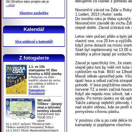
děkujeme za článek z pohledu ak
Ski Strašice take projeto ale je
...více
Novoroční závod na Žďár u Roky
Všechny zprávičky
1 Leden, 2013 | Autor: seda
Do nového roku je třeba vykročit 
Novoročním závodě do vrchu Žďá
stejně dobře. Závod získává rok 
Kalendář
Letos nám počasí přálo a bylo jak
vlastní ose, cca 25 km a vyjížďk
Více událostí v kalendáři
když jsme dorazili na místo start
Start byl naplánovaný na 13.00 a
obrátky a plíce lapají po vzduchu
Z fotogalerie
Závod je specifický tím, že star
1.1. ve 13h
stejně jako loni by měli mít kola
startujeme VC Eko
cyklistům na frak. Blíží se 13ho
komíny a ADS stavby
Maruš někde uprostřed pole. Vši
z Rokycan na Žďár -
úpatí lesa a odtud začíná stoupa
tradiční závod do vrchu
pro cyklisty a běžce o
pohodě. V lese projíždíme otevř
10 000,- Kč
červené TZ a terén začíná houstn
Fotogalerie
-
Procházení
Když ale nejedu moc silově, tak 
spolu. Po tomto úseku se dá opět
SKI areál
Takže zařazuji nejlehčí převody,
Těškov - úpravy
nad skalní stěnou, kde se profil 
stop a lyžování
termíny závodů
pomyslnou cílovou pásku.
CHODOVAR SKI
TOUR 2017 -
V prostoru cíle a po celé délce 
návrh
11.1.2017 večerní Tříkrálový běh -
kamarády si popřejeme všechno n
Těškov volně(10) hromadný Teškov
14.1.2017 Okolo Mariánskolázeňských