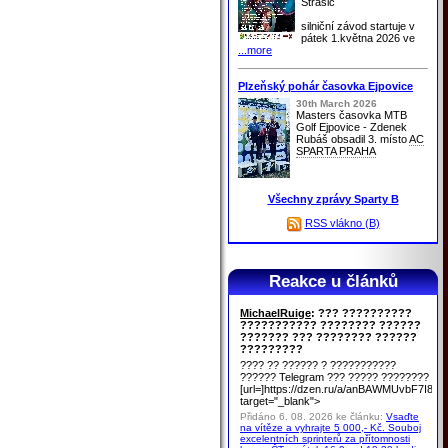
Strašic
silniční závod startuje v
pátek 1.května 2026 ve
...more
Plzeňský pohár časovka Ejpovice
30th March 2026
Masters časovka MTB
Golf Ejpovice - Zdenek
Rubáš obsadil 3. místo
AC
SPARTA PRAHA
Všechny zprávy Sparty B
RSS vlákno (B)
Reakce u článků
MichaelRuige
: ??? ??????????
??????????? ???????? ??????
??????? ??? ???????? ??????
?????????
???? ?? ?????? ? ???????????
?????? Telegram ??? ????? ????????
[url=]https://dzen.ru/a/anBAWMUvbF7I8u
target="_blank">
Přidáno 6. 08. 2026 ke článku:
Vsaďte
na vítěze a vyhrajte 5 000,- Kč. Souboj
excelentních sprinterů za přítomnosti