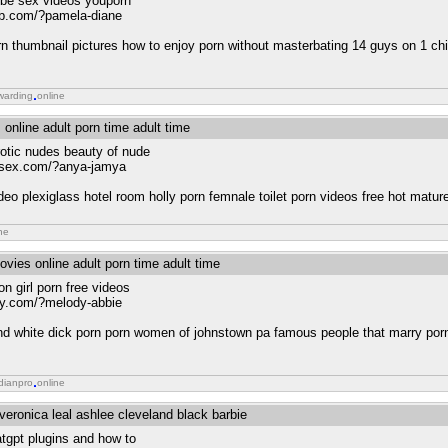
ube sex videos youporn
hub.com/?pamela-diane
orn thumbnail pictures how to enjoy porn without masterbating 14 guys on 1 ch
warding
online
 online adult porn time adult time
otic nudes beauty of nude
nasex.com/?anya-jamya
video plexiglass hotel room holly porn femnale toilet porn videos free hot matur
ne
ovies online adult porn time adult time
on girl porn free videos
sexy.com/?melody-abbie
 and white dick porn porn women of johnstown pa famous people that marry por
dianpro
online
 veronica leal ashlee cleveland black barbie
atgpt plugins and how to