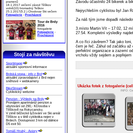
Závodu účastnilo 24 bikerek a bi
pramenů
18.1.2017 večerní závod Těškov
volně(10) hromadný Teškov
Nejrychleším cyklistou byl Jan R
25.1.2017(5.2.) Chodovar Ski večern
Fotogalerie
-
Procházení
Za náš tým jsme dopadli následo
Tour de Brdy
2016
3.místo Martin Vít – 17:02, 12 
fotogalerie
Fotogalerie
-
27:54. Kompletní výsledky najde
Procházení
A co říci závěrem? Tak jako loni,
čem je řeč. Záhul od začátku až 
perfektní organizace a zazemí od
Stojí za návštěvu
vrcholu vždy sejdem a popřejem s
Sportimage
aktuální sportovní informace
Brdská stopa - info z Brd
aktuální zpravodajství z Brd nejen
sněhové + webkamery
Ukázka fotek z fotogalerie (ce
BikeStream
INFO: Ce
Cyklistický webzine
Penzion - Výhledy na Brdy
Pronájem apartmánů/ penzion a
ubytování od 290,- Kč/osoba v
Těškově na Rokycansku.
V zimě běžecké lyžování ve Ski areál
Těškov a v létě cyklistika nejen v
Brdech. Dostupnost 3 km od dálnice
D5 exit 50.
Tomáš Hrubý - Axiory