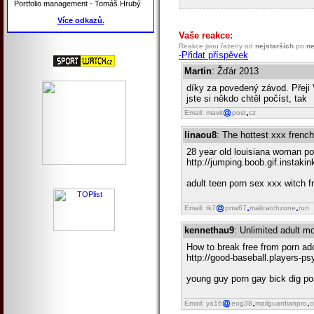
Portfolio management - Tomáš Hrubý
Více odkazů.
Vaše reakce:
Reakce jsou řazeny od
nejstarších
po
ne
-Přidat příspěvek
Martin
: Žďár 2013
díky za povedený závod. Přeji
jste si někdo chtěl počíst, ta
Email: mavit
post
cz
linaou8
: The hottest xxx frenc
28 year old louisiana woman pos
http://jumping.boob.gif.instaki
adult teen porn sex xxx witch f
Email: tk7
pnw67
mailcatchzone
run
kennethau9
: Unlimited adult mo
How to break free from porn ad
http://good-baseball.players-p
young guy porn gay bick dig por
Email: ya16
eog38
mailguardianpro
o