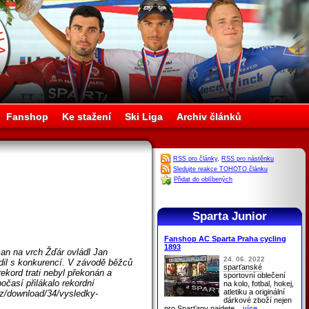
Fanshop
Ke stažení
Ski Liga
Archiv článků
RSS pro články
,
RSS pro nástěnku
Sledujte reakce TOHOTO článku
Přidat do oblíbených
Sparta Junior
Fanshop AC Sparta Praha cycling
1893
an na vrch Žďár ovládl Jan
24. 06. 2022
dil s konkurencí. V závodě běžců
sparťanské
rekord trati nebyl překonán a
sportovní oblečení
počasí přilákalo rekordní
na kolo, fotbal, hokej,
atletiku a originální
.cz/download/34/vysledky-
dárkové zboží nejen
pro
Sparťany
najdete
...více