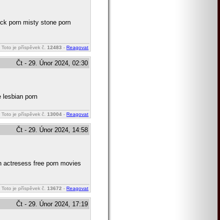
ick porn misty stone porn
Toto je příspěvek č.
12483
-
Reagovat
Čt - 29. Únor 2024, 02:30
e lesbian porn
Toto je příspěvek č.
13004
-
Reagovat
Čt - 29. Únor 2024, 14:58
n actresess free porn movies
Toto je příspěvek č.
13672
-
Reagovat
Čt - 29. Únor 2024, 17:19