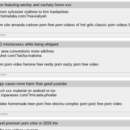
ion featuring wesley and zachary homo xxx
 from sylvester stallone to kim kardashian
s.hotnatalia.com/?nia-kaliyah
orn site amanda cartoon porn free porn videos of hot girls classic porn videos 
nline
s 2 mistressess while being whipped
r area conventions more wikihow
iyuhot.com/?aisha-makena
om porn video heroine free nerdy porn nasty porn free video
nline
apy cause more harm than good youtube
ch xxx material on android or ios
iiz.topanasex.com/?micaela-phoebe
 video homemade teen porn free electra complex porn post free porn video
online
 and premium porn sites in 2024 the