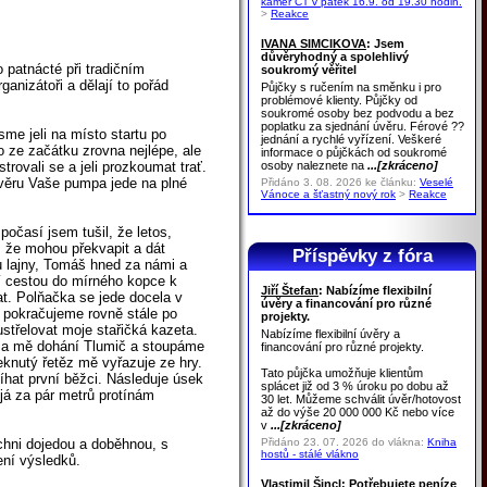
kamer ČT v pátek 16.9. od 19.30 hodin.
>
Reakce
IVANA SIMCIKOVA
: Jsem
důvěryhodný a spolehlivý
o patnácté při tradičním
soukromý věřitel
ganizátoři a dělají to pořád
Půjčky s ručením na směnku i pro
problémové klienty. Půjčky od
soukromé osoby bez podvodu a bez
poplatku za sjednání úvěru. Férové ??
sme jeli na místo startu po
jednání a rychlé vyřízení. Veškeré
o ze začátku zrovna nejlépe, ale
informace o půjčkách od soukromé
osoby naleznete na
...[zkráceno]
trovali se a jeli prozkoumat trať.
závěru Vaše pumpa jede na plné
Přidáno 3. 08. 2026 ke článku:
Veselé
Vánoce a šťastný nový rok
>
Reakce
očasí jsem tušil, že letos,
é, že mohou překvapit a dát
Příspěvky z fóra
u lajny, Tomáš hned za námi a
í cestou do mírného kopce k
Jiří Štefan
: Nabízíme flexibilní
at. Polňačka se jede docela v
úvěry a financování pro různé
 pokračujeme rovně stále po
projekty.
střelovat moje stařičká kazeta.
Nabízíme flexibilní úvěry a
čí a mě dohání Tlumič a stoupáme
financování pro různé projekty.
eknutý řetěz mě vyřazuje ze hry.
Tato půjčka umožňuje klientům
íhat první běžci. Následuje úsek
splácet již od 3 % úroku po dobu až
 já za pár metrů protínám
30 let. Můžeme schválit úvěr/hotovost
až do výše 20 000 000 Kč nebo více
v
...[zkráceno]
Přidáno 23. 07. 2026 do vlákna:
Kniha
chni dojedou a doběhnou, s
hostů - stálé vlákno
ení výsledků.
Vlastimil Šincl
: Potřebujete peníze