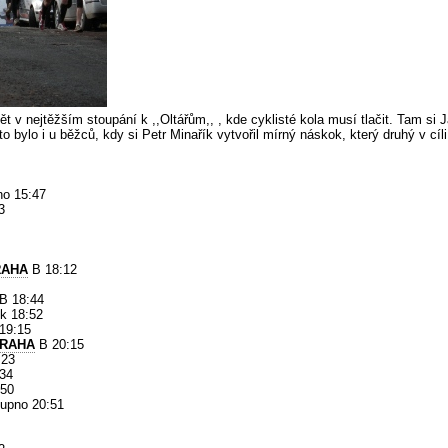
t v nejtěžším stoupání k ,,Oltářům,, , kde cyklisté kola musí tlačit. Tam si J
to bylo i u běžců, kdy si Petr Minařík vytvořil mírný náskok, který druhý v c
no 15:47
3
RAHA
B 18:12
B 18:44
k 18:52
19:15
PRAHA
B 20:15
:23
:34
:50
upno 20:51