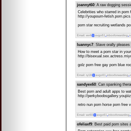
joannyt60
: A raw dogging sess
Celebrities who starred in porn
http://youpourn-fetish.porn.pic
porn star recruiting wetlands p
Email: wv4
avgo61
inboxforwarding
o
luannyc7
: Slave orally please
How to meet a porn star in you
http://bisexual.sex.actress.m
golz porn free gay porn blue ro
Email: ry18
avgo61
inboxforwarding
o
sandyex60
: Can spanking ther
Best porn and adult apps to wat
http://perkyboobsgallery.youji
retro nun porn horse porn free
Email: wz60
avgo61
inboxforwarding
ofeliaxf9
: Best paid porn sites