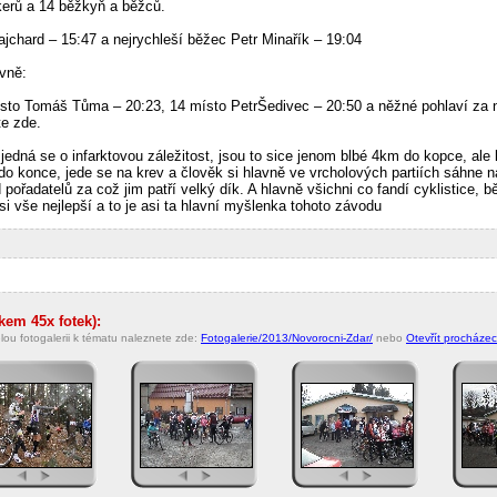
kerů a 14 běžkyň a běžců.
ajchard – 15:47 a nejrychleší běžec Petr Minařík – 19:04
vně:
místo Tomáš Tůma – 20:23, 14 místo PetrŠedivec – 20:50 a něžné pohlaví za 
te zde.
 jedná se o infarktovou záležitost, jsou to sice jenom blbé 4km do kopce, ale 
do konce, jede se na krev a člověk si hlavně ve vrcholových partiích sáhne n
 pořadatelů za což jim patří velký dík. A hlavně všichni co fandí cyklistice,
i vše nejlepší a to je asi ta hlavní myšlenka tohoto závodu
lkem 45x fotek):
lou fotogalerii k tématu naleznete zde:
Fotogalerie/2013/Novorocni-Zdar/
nebo
Otevřít procházecí