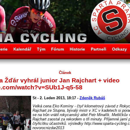
erie
Kalendář
Tým
Fórum
Historie
Partneři
Odkazy
Článek
 Žďár vyhrál junior Jan Rajchart + video
be.com/watch?v=SUb1J-q5-58
St - 2. Leden 2013, 18:17 -
Zdeněk Rubáš
Velká cena Eko Komíny - čtyř kilometrový závod z Rokyc
Rajchart ze Stupna, bývalý mistr v XC v kadetech si pora
se na trůn vrátil rokycanský atlet Petr Minařík. Metličkův 
Rajchart zaostal za rekordem o tři minuty. Příjemné jarní 
čtyřicítku účastníků. výsledky http://www.sparta-cycling
novorocnizdar2013