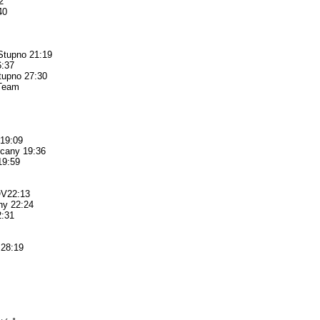
2
40
Stupno 21:19
6:37
tupno 27:30
 Team
19:09
cany 19:36
19:59
V22:13
ny 22:24
2:31
 28:19