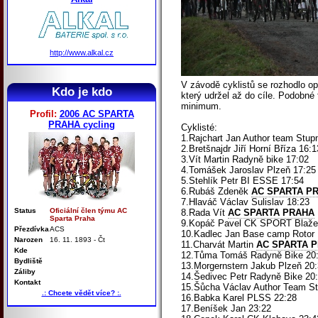
http://www.alkal.cz
V závodě cyklistů se rozhodlo opě
Kdo je kdo
který udržel až do cíle. Podobné 
minimum.
Profil:
2006 AC SPARTA
PRAHA cycling
Cyklisté:
1.Rajchart Jan Author team Stup
2.Bretšnajdr Jiří Horní Bříza 16:1
3.Vít Martin Radyně bike 17:02
4.Tomášek Jaroslav Plzeň 17:25
5.Stehlík Petr BI ESSE 17:54
6.Rubáš Zdeněk
AC SPARTA P
7.Hlaváč Václav Sulislav 18:23
Status
Oficiální člen týmu AC
8.Rada Vít
AC SPARTA PRAHA
Sparta Praha
9.Kopáč Pavel CK SPORT Blaže
Přezdívka
ACS
10.Kadlec Jan Base camp Rotor 
Narozen
16. 11. 1893 - Čt
11.Charvát Martin
AC SPARTA 
Kde
12.Tůma Tomáš Radyně Bike 20
Bydliště
13.Morgernstern Jakub Plzeň 20
Záliby
14.Šedivec Petr Radyně Bike 20
Kontakt
15.Šůcha Václav Author Team St
.: Chcete vědět více? :.
16.Babka Karel PLSS 22:28
17.Beníšek Jan 23:22