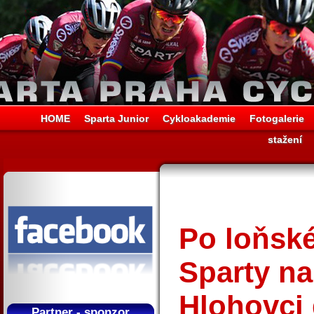
HOME
Sparta Junior
Cykloakademie
Fotogalerie
stažení
Po loňsk
Sparty na 
Hlohovci 
Partner - sponzor