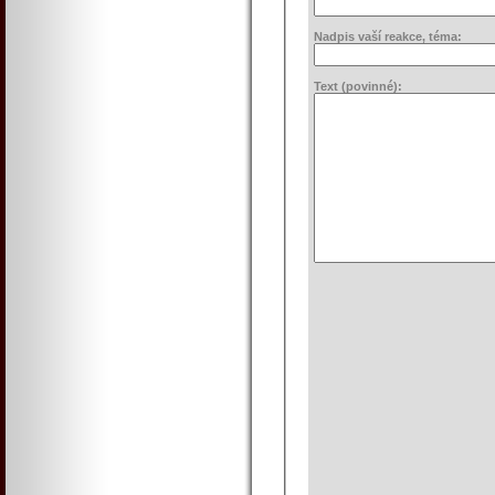
Nadpis vaší reakce, téma:
Text (povinné):