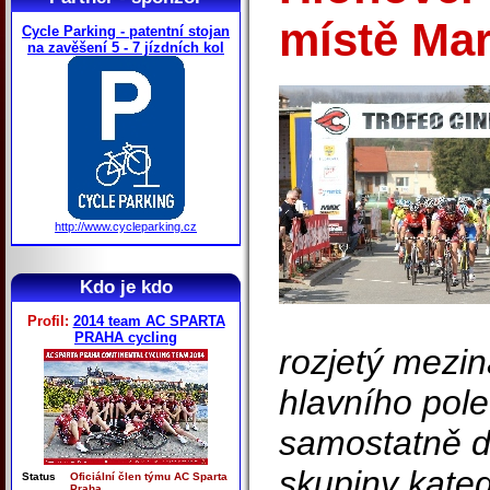
místě Mar
Cycle Parking - patentní stojan
na zavěšení 5 - 7 jízdních kol
http://www.cycleparking.cz
Kdo je kdo
Profil:
2014 team AC SPARTA
PRAHA cycling
rozjetý mezin
hlavního pole
samostatně d
skupiny kate
Status
Oficiální člen týmu AC Sparta
Praha