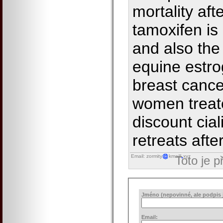
mortality aft
tamoxifen is
and also the
equine estro
breast cance
women treate
discount cia
retreats after
Email: zormity
kmaill
xyz
Toto je 
Jméno (nepovinné, ale podpis j
Email: