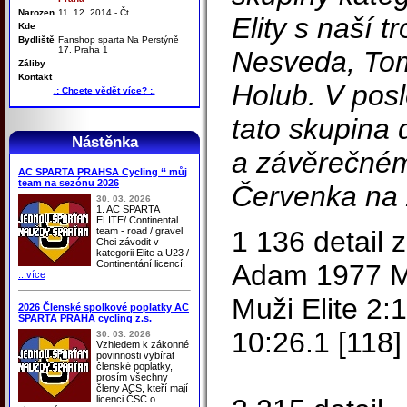
Narozen
11. 12. 2014 - Čt
Elity s naší tr
Kde
Bydliště
Fanshop sparta Na Perstýně
17. Praha 1
Nesveda, To
Záliby
Kontakt
Holub. V pos
.: Chcete vědět více? :.
tato skupina
Nástěnka
a závěrečném
AC SPARTA PRAHSA Cycling ‘‘ můj
team na sezónu 2026
Červenka na 
30. 03. 2026
1. AC SPARTA
ELITE/ Continental
team - road / gravel
1 136 detai
Chci závodit v
kategorii Elite a U23 /
Continentání licencí.
Adam 1977 
...více
Muži Elite 2:
2026 Členské spolkové poplatky AC
SPARTA PRAHA cycling z.s.
10:26.1 [118]
30. 03. 2026
Vzhledem k zákonné
povinnosti vybírat
členské poplatky,
prosím všechny
členy ACS, kteří mají
licenci ČSC o