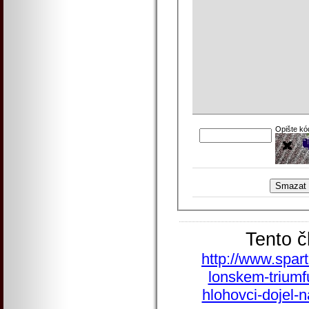
Opište kó
Tento č
http://www.spart
lonskem-triumfu
hlohovci-dojel-