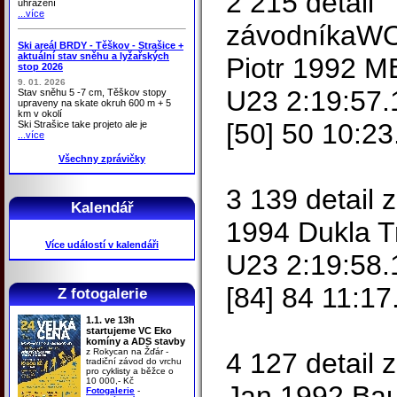
2 215 detail
uhrazení
...více
závodníkaW
Ski areál BRDY - Těškov - Strašice +
aktuální stav sněhu a lyžařských
Piotr 1992 
stop 2026
9. 01. 2026
U23 2:19:57.
Stav sněhu 5 -7 cm, Těškov stopy
upraveny na skate okruh 600 m + 5
km v okolí
[50] 50 10:23
Ski Strašice take projeto ale je
...více
Všechny zprávičky
3 139 detail
Kalendář
1994 Dukla T
Více událostí v kalendáři
U23 2:19:58.
[84] 84 11:17
Z fotogalerie
1.1. ve 13h
startujeme VC Eko
komíny a ADS stavby
z Rokycan na Žďár -
4 127 detai
tradiční závod do vrchu
pro cyklisty a běžce o
10 000,- Kč
Jan 1992 Bau
Fotogalerie
-