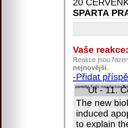
20 ČERVENK
SPARTA PR
Vaše reakce
Reakce jsou řaze
nejnovější
.
-Přidat přísp
zormity
: cialis manufacturer he
Út - 11. 
The new biol
induced apop
to explain t