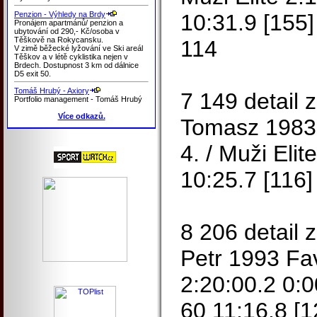
Penzion - Výhledy na Brdy
10:31.9 [155]
Pronájem apartmánů/ penzion a
ubytování od 290,- Kč/osoba v
Těškově na Rokycansku.
114
V zimě běžecké lyžování ve Ski areál
Těškov a v létě cyklistika nejen v
Brdech. Dostupnost 3 km od dálnice
D5 exit 50.
Tomáš Hrubý - Axiory
7 149 detai
Portfolio management - Tomáš Hrubý
Více odkazů.
Tomasz 1983 
4. / Muži Elit
10:25.7 [116]
8 206 detail
Petr 1993 Fav
2:20:00.2 0:0
60 11:16.8 [1