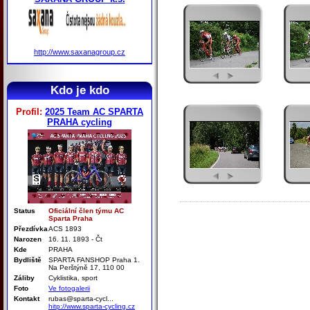
http://www.saxanagroup.cz
Kdo je kdo
Profil:
2025 Team AC SPARTA
PRAHA cycling
Status
Oficiální člen týmu AC
Sparta Praha
Přezdívka
ACS 1893
Narozen
16. 11. 1893 - Čt
Kde
PRAHA
Bydliště
SPARTA FANSHOP Praha 1.
Na Perštýně 17, 110 00
Záliby
Cyklistika, sport
Foto
Ve fotogalerii
Kontakt
rubas@sparta-cycl...
hitp://www.sparta-cycling.cz