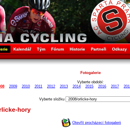
erie
Kalendář
Tým
Fórum
Historie
Partneři
Odkazy
Fotogalerie
Vyberte období:
008
2009
2010
2011
2012
2013
2014
2015
2016
2017
201
Vyberte složku
rlicke-hory
Otevřít procházecí fotogalerii