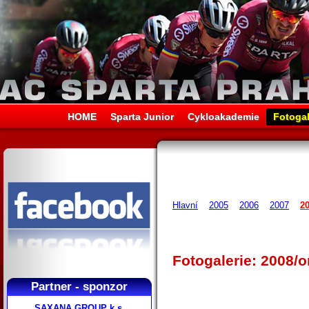
HOME
Sparta Junior
Cykloakademie
Fotogal
Hlavní
2005
2006
2007
2
Fotogalerie: 2008/o
Partner - sponzor
SAXANA GROUP k.s.