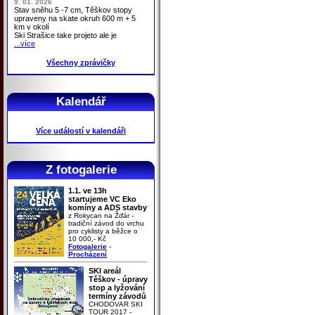
9. 01. 2026
Stav sněhu 5 -7 cm, Těškov stopy
upraveny na skate okruh 600 m + 5
km v okolí
Ski Strašice take projeto ale je
...více
Všechny zprávičky
Kalendář
Více událostí v kalendáři
Z fotogalerie
1.1. ve 13h
startujeme VC Eko
komíny a ADS stavby
z Rokycan na Žďár -
tradiční závod do vrchu
pro cyklisty a běžce o
10 000,- Kč
Fotogalerie
-
Procházení
SKI areál
Těškov - úpravy
stop a lyžování
termíny závodů
CHODOVAR SKI
TOUR 2017 -