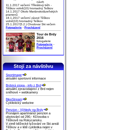
návrh
11.1.2017 večerní Tříkrálový běh -
Těškov volně(10) hromadný Teškov
14.1.2017 Okolo Mariánskolázeňských
pramenů
18.1.2017 večerní závod Těškov
volně(10) hromadný Teškov
25.1.2017(5.2.) Chodovar Ski večern
Fotogalerie
-
Procházení
Tour de Brdy
2016
fotogalerie
Fotogalerie
-
Procházení
Stojí za návštěvu
Sportimage
aktuální sportovní informace
Brdská stopa - info z Brd
aktuální zpravodajství z Brd nejen
sněhové + webkamery
BikeStream
Cyklistický webzine
Penzion - Výhledy na Brdy
Pronájem apartmánů/ penzion a
ubytování od 290,- Kč/osoba v
Těškově na Rokycansku.
V zimě běžecké lyžování ve Ski areál
Těškov a v létě cyklistika nejen v