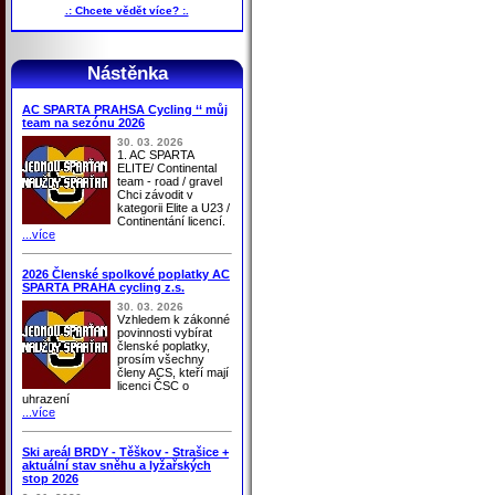
.: Chcete vědět více? :.
Nástěnka
AC SPARTA PRAHSA Cycling ‘‘ můj
team na sezónu 2026
30. 03. 2026
1. AC SPARTA
ELITE/ Continental
team - road / gravel
Chci závodit v
kategorii Elite a U23 /
Continentání licencí.
...více
2026 Členské spolkové poplatky AC
SPARTA PRAHA cycling z.s.
30. 03. 2026
Vzhledem k zákonné
povinnosti vybírat
členské poplatky,
prosím všechny
členy ACS, kteří mají
licenci ČSC o
uhrazení
...více
Ski areál BRDY - Těškov - Strašice +
aktuální stav sněhu a lyžařských
stop 2026