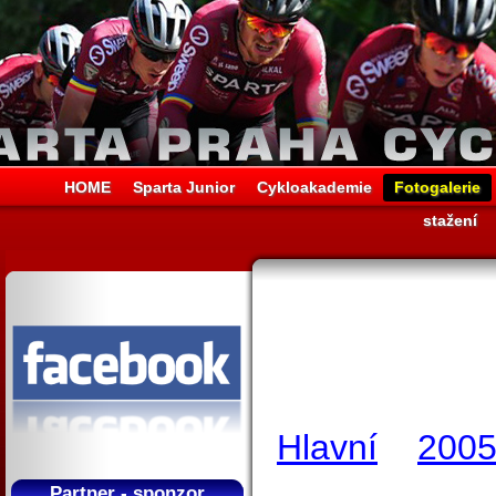
HOME
Sparta Junior
Cykloakademie
Fotogalerie
stažení
Hlavní
200
Partner - sponzor