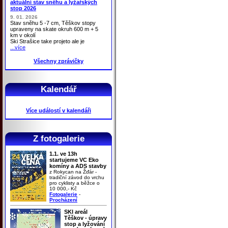
aktuální stav sněhu a lyžařských
stop 2026
9. 01. 2026
Stav sněhu 5 -7 cm, Těškov stopy
upraveny na skate okruh 600 m + 5
km v okolí
Ski Strašice take projeto ale je
...více
Všechny zprávičky
Kalendář
Více událostí v kalendáři
Z fotogalerie
1.1. ve 13h
startujeme VC Eko
komíny a ADS stavby
z Rokycan na Žďár -
tradiční závod do vrchu
pro cyklisty a běžce o
10 000,- Kč
Fotogalerie
-
Procházení
SKI areál
Těškov - úpravy
stop a lyžování