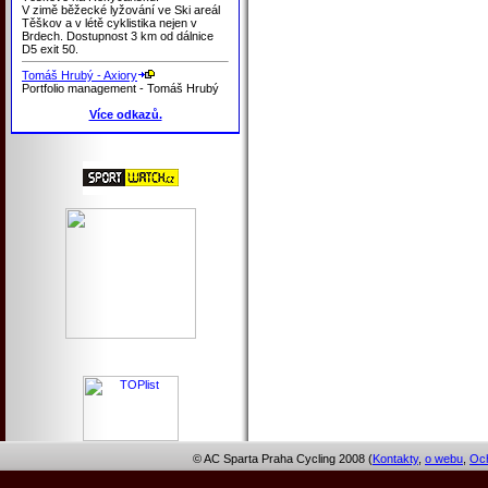
V zimě běžecké lyžování ve Ski areál
Těškov a v létě cyklistika nejen v
Brdech. Dostupnost 3 km od dálnice
D5 exit 50.
Tomáš Hrubý - Axiory
Portfolio management - Tomáš Hrubý
Více odkazů.
© AC Sparta Praha Cycling 2008 (
Kontakty
,
o webu
,
Och