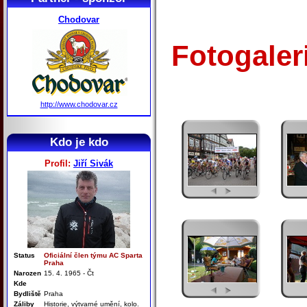
Chodovar
Fotogaler
http://www.chodovar.cz
Kdo je kdo
Profil:
Jiří Sivák
Status
Oficiální člen týmu AC Sparta
Praha
Narozen
15. 4. 1965 - Čt
Kde
Bydliště
Praha
Záliby
Historie, výtvarné umění, kolo.