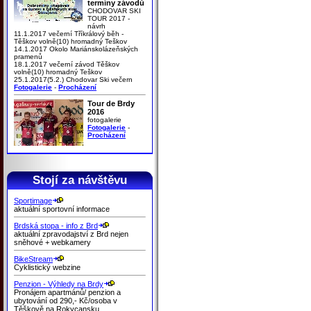
termíny závodů
CHODOVAR SKI
TOUR 2017 -
návrh
11.1.2017 večerní Tříkrálový běh -
Těškov volně(10) hromadný Teškov
14.1.2017 Okolo Mariánskolázeňských
pramenů
18.1.2017 večerní závod Těškov
volně(10) hromadný Teškov
25.1.2017(5.2.) Chodovar Ski večern
Fotogalerie
-
Procházení
Tour de Brdy
2016
fotogalerie
Fotogalerie
-
Procházení
Stojí za návštěvu
Sportimage
aktuální sportovní informace
Brdská stopa - info z Brd
aktuální zpravodajství z Brd nejen
sněhové + webkamery
BikeStream
Cyklistický webzine
Penzion - Výhledy na Brdy
Pronájem apartmánů/ penzion a
ubytování od 290,- Kč/osoba v
Těškově na Rokycansku.