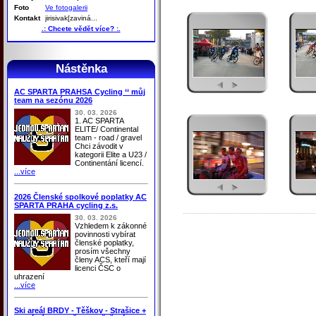
Foto
Ve fotogalerii
Kontakt
jirisivak[zaviná...
.: Chcete vědět více? :.
Nástěnka
AC SPARTA PRAHSA Cycling ‘‘ můj
team na sezónu 2026
30. 03. 2026
1. AC SPARTA
ELITE/ Continental
team - road / gravel
Chci závodit v
kategorii Elite a U23 /
Continentání licencí.
...více
2026 Členské spolkové poplatky AC
SPARTA PRAHA cycling z.s.
30. 03. 2026
Vzhledem k zákonné
povinnosti vybírat
členské poplatky,
prosím všechny
členy ACS, kteří mají
licenci ČSC o
uhrazení
...více
Ski areál BRDY - Těškov - Strašice +