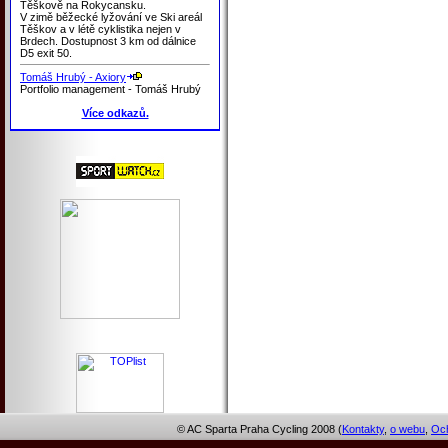
Těškově na Rokycansku.
V zimě běžecké lyžování ve Ski areál
Těškov a v létě cyklistika nejen v
Brdech. Dostupnost 3 km od dálnice
D5 exit 50.
Tomáš Hrubý - Axiory
Portfolio management - Tomáš Hrubý
Více odkazů.
© AC Sparta Praha Cycling 2008 (
Kontakty
,
o webu
,
Och