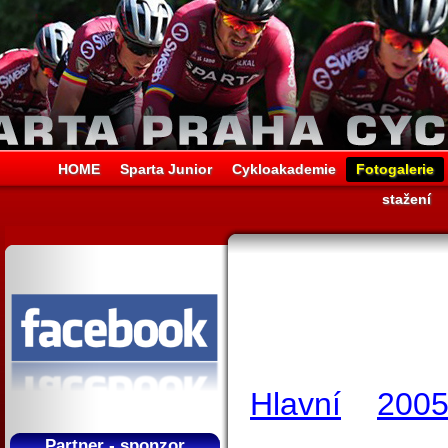
HOME
Sparta Junior
Cykloakademie
Fotogalerie
stažení
Hlavní
200
Partner - sponzor