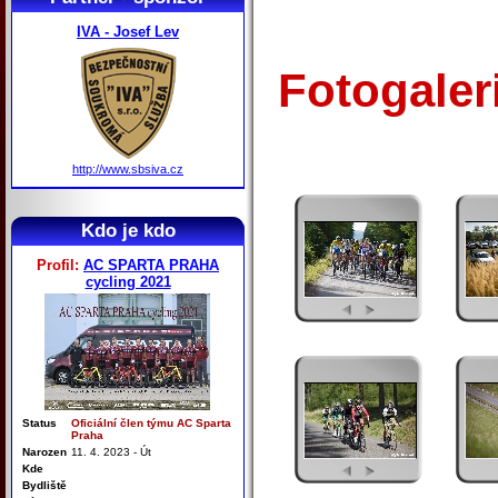
IVA - Josef Lev
Fotogaler
http://www.sbsiva.cz
Kdo je kdo
Profil:
AC SPARTA PRAHA
cycling 2021
Status
Oficiální člen týmu AC Sparta
Praha
Narozen
11. 4. 2023 - Út
Kde
Bydliště