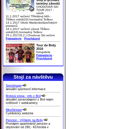
termíny závodů
CHODOVAR SKI
TOUR 2017 -
návrh
11.1.2017 večerní Tříkrálový běh -
Těškov volně(10) hromadný Teškov
14.1.2017 Okolo Mariánskolázeňských
pramenů
18.1.2017 večerní závod Těškov
volně(10) hromadný Teškov
25.1.2017(5.2.) Chodovar Ski večern
Fotogalerie
-
Procházení
Tour de Brdy
2016
fotogalerie
Fotogalerie
-
Procházení
Stojí za návštěvu
Sportimage
aktuální sportovní informace
Brdská stopa - info z Brd
aktuální zpravodajství z Brd nejen
sněhové + webkamery
BikeStream
Cyklistický webzine
Penzion - Výhledy na Brdy
Pronájem apartmánů/ penzion a
ubytování od 290,- Kč/osoba v