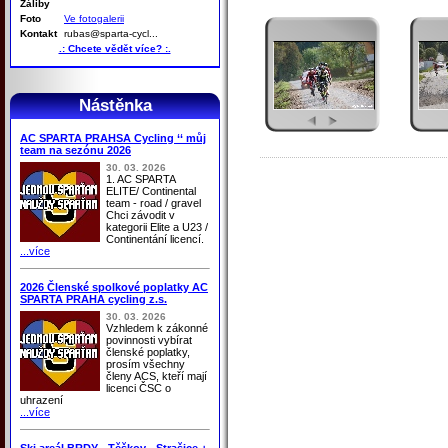
Záliby
Foto
Ve fotogalerii
Kontakt
rubas@sparta-cycl...
.: Chcete vědět více? :.
Nástěnka
AC SPARTA PRAHSA Cycling ‘‘ můj
team na sezónu 2026
30. 03. 2026
1. AC SPARTA
ELITE/ Continental
team - road / gravel
Chci závodit v
kategorii Elite a U23 /
Continentání licencí.
...více
2026 Členské spolkové poplatky AC
SPARTA PRAHA cycling z.s.
30. 03. 2026
Vzhledem k zákonné
povinnosti vybírat
členské poplatky,
prosím všechny
členy ACS, kteří mají
licenci ČSC o
uhrazení
...více
Ski areál BRDY - Těškov - Strašice +