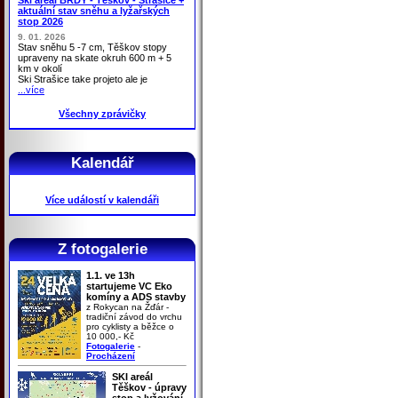
aktuální stav sněhu a lyžařských
stop 2026
9. 01. 2026
Stav sněhu 5 -7 cm, Těškov stopy
upraveny na skate okruh 600 m + 5
km v okolí
Ski Strašice take projeto ale je
...více
Všechny zprávičky
Kalendář
Více událostí v kalendáři
Z fotogalerie
1.1. ve 13h
startujeme VC Eko
komíny a ADS stavby
z Rokycan na Žďár -
tradiční závod do vrchu
pro cyklisty a běžce o
10 000,- Kč
Fotogalerie
-
Procházení
SKI areál
Těškov - úpravy
stop a lyžování