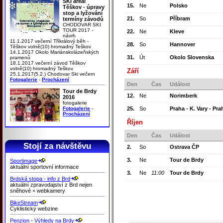
SKI areál
15.
Ne
Polsko
Těškov - úpravy
stop a lyžování
21.
So
Příbram
termíny závodů
CHODOVAR SKI
TOUR 2017 -
22.
Ne
Kleve
návrh
11.1.2017 večerní Tříkrálový běh -
28.
So
Hannover
Těškov volně(10) hromadný Teškov
14.1.2017 Okolo Mariánskolázeňských
31.
Út
Okolo Slovenska
pramenů
18.1.2017 večerní závod Těškov
volně(10) hromadný Teškov
Září
25.1.2017(5.2.) Chodovar Ski večern
Fotogalerie
-
Procházení
Den
Čas
Událost
Tour de Brdy
12.
Ne
Norimberk
2016
fotogalerie
Fotogalerie
-
25.
So
Praha - K. Vary - Pra
Procházení
Říjen
Den
Čas
Událost
Stojí za návštěvu
2.
So
Ostrava ČP
3.
Ne
Tour de Brdy
Sportimage
aktuální sportovní informace
3.
Ne
11:00
Tour de Brdy
Brdská stopa - info z Brd
aktuální zpravodajství z Brd nejen
sněhové + webkamery
BikeStream
Cyklistický webzine
Penzion - Výhledy na Brdy