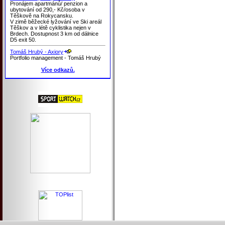
Pronájem apartmánů/ penzion a
ubytování od 290,- Kč/osoba v
Těškově na Rokycansku.
V zimě běžecké lyžování ve Ski areál
Těškov a v létě cyklistika nejen v
Brdech. Dostupnost 3 km od dálnice
D5 exit 50.
Tomáš Hrubý - Axiory
Portfolio management - Tomáš Hrubý
Více odkazů.