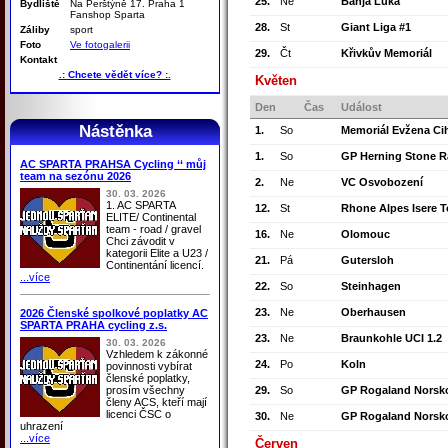
25.
Ne
Banja Luka
Bydliště
Na Perštýně 17. Praha 1
Fanshop Sparta
28.
St
Giant Liga #1
Záliby
sport
Foto
Ve fotogalerii
29.
Čt
Křivkův Memoriál
Kontakt
.: Chcete vědět více? :.
Květen
Den
Čas
Událost
Nástěnka
1.
So
Memoriál Evžena Cih
1.
So
GP Herning Stone R
AC SPARTA PRAHSA Cycling ‘‘ můj
team na sezónu 2026
2.
Ne
VC Osvobození
30. 03. 2026
1. AC SPARTA
12.
St
Rhone Alpes Isere T
ELITE/ Continental
team - road / gravel
16.
Ne
Olomouc
Chci závodit v
kategorii Elite a U23 /
21.
Pá
Gutersloh
Continentání licencí.
...více
22.
So
Steinhagen
23.
Ne
Oberhausen
2026 Členské spolkové poplatky AC
SPARTA PRAHA cycling z.s.
23.
Ne
Braunkohle UCI 1.2
30. 03. 2026
Vzhledem k zákonné
24.
Po
Koln
povinnosti vybírat
členské poplatky,
prosím všechny
29.
So
GP Rogaland Norsko
členy ACS, kteří mají
licenci ČSC o
30.
Ne
GP Rogaland Norsko
uhrazení
...více
Červen