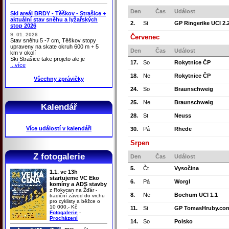
Den
Čas
Událost
Ski areál BRDY - Těškov - Strašice +
aktuální stav sněhu a lyžařských
2.
St
GP Ringerike UCI 2.
stop 2026
9. 01. 2026
Červenec
Stav sněhu 5 -7 cm, Těškov stopy
upraveny na skate okruh 600 m + 5
Den
Čas
Událost
km v okolí
Ski Strašice take projeto ale je
17.
So
Rokytnice ČP
...více
18.
Ne
Rokytnice ČP
Všechny zprávičky
24.
So
Braunschweig
25.
Ne
Braunschweig
Kalendář
28.
St
Neuss
Více událostí v kalendáři
30.
Pá
Rhede
Srpen
Z fotogalerie
Den
Čas
Událost
5.
Čt
Vysočina
1.1. ve 13h
startujeme VC Eko
6.
Pá
Worgl
komíny a ADS stavby
z Rokycan na Žďár -
8.
Ne
Bochum UCI 1.1
tradiční závod do vrchu
pro cyklisty a běžce o
10 000,- Kč
11.
St
GP TomasHruby.co
Fotogalerie
-
Procházení
14.
So
Polsko