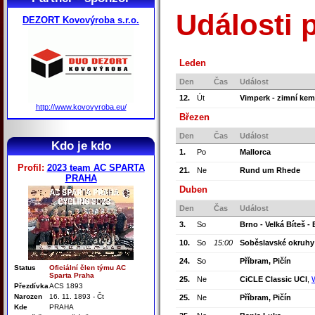
Události 
DEZORT Kovovýroba s.r.o.
Leden
Den
Čas
Událost
12.
Út
Vimperk - zimní ke
http://www.kovovyroba.eu/
Březen
Den
Čas
Událost
Kdo je kdo
1.
Po
Mallorca
Profil:
2023 team AC SPARTA
21.
Ne
Rund um Rhede
PRAHA
Duben
Den
Čas
Událost
3.
So
Brno - Velká Bíteš -
10.
So
15:00
Soběslavské okruhy
24.
So
Příbram, Pičín
Status
Oficiální člen týmu AC
Sparta Praha
25.
Ne
CiCLE Classic UCI
,
Přezdívka
ACS 1893
Narozen
16. 11. 1893 - Čt
25.
Ne
Příbram, Pičín
Kde
PRAHA