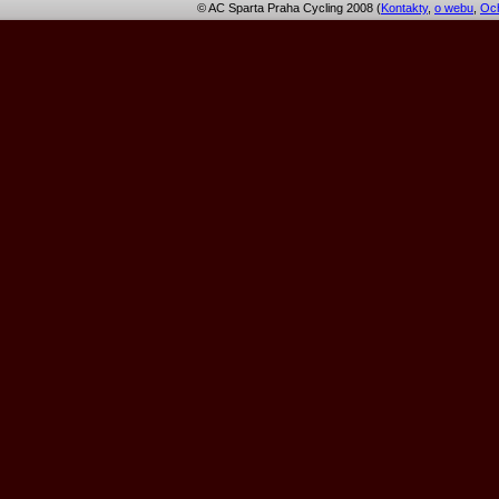
© AC Sparta Praha Cycling 2008 (
Kontakty
,
o webu
,
Och