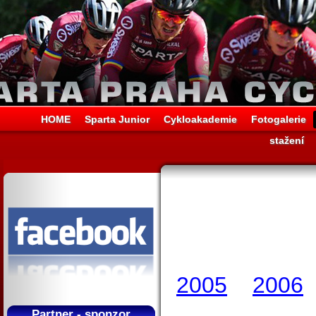
HOME
Sparta Junior
Cykloakademie
Fotogalerie
stažení
2005
2006
Partner - sponzor