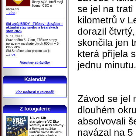
členy ACS, kteří mají
se jel na trat
licenci ČSC o
uhrazení
...více
kilometrů v L
Ski areál BRDY - Těškov - Strašice +
aktuální stav sněhu a lyžařských
dorazil čtvrt
stop 2026
9. 01. 2026
skončila jen t
Stav sněhu 5 -7 cm, Těškov stopy
upraveny na skate okruh 600 m + 5
km v okolí
která přijela
Ski Strašice take projeto ale je
...více
jednu minutu
Všechny zprávičky
Kalendář
Více událostí v kalendáři
Závod se jel
dlouhém okruh
Z fotogalerie
absolvovali š
1.1. ve 13h
startujeme VC Eko
komíny a ADS stavby
z Rokycan na Žďár -
navázal na 5
tradiční závod do vrchu
pro cyklisty a běžce o