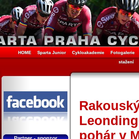
HOME
Sparta Junior
Cykloakademie
Fotogalerie
stažení
Rakouský
Leonding
pohár v 
Partner - sponzor