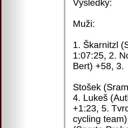
Výsledky:
Muži:
1. Škarnitzl 
1:07:25, 2. N
Bert) +58, 3.
Stošek (Sram
4. Lukeš (Au
+1:23, 5. Tvr
cycling team)