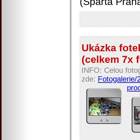
(Sparta Prah
Ukázka fotek
(celkem 7x f
INFO: Celou fotog
zde:
Fotogalerie/
proc