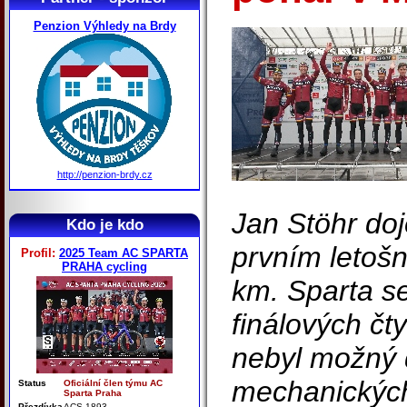
Penzion Výhledy na Brdy
http://penzion-brdy.cz
Jan Stöhr doj
Kdo je kdo
prvním letoš
Profil:
2025 Team AC SPARTA
PRAHA cycling
km. Sparta se
finálových čt
nebyl možný
mechanických
Status
Oficiální člen týmu AC
Sparta Praha
Přezdívka
ACS 1893