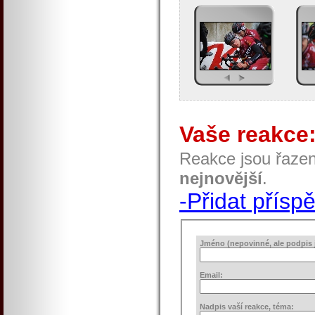
Vaše reakce
Reakce jsou řaze
nejnovější
.
-Přidat přísp
Jméno (nepovinné, ale podpis j
Email:
Nadpis vaší reakce, téma: