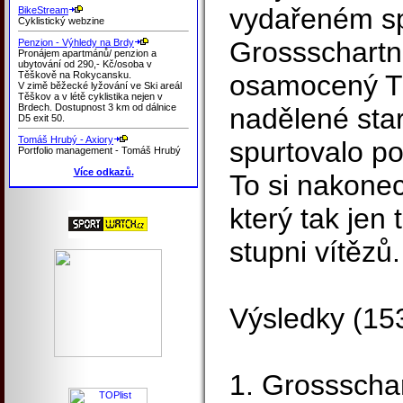
vydařeném sp
BikeStream
Cyklistický webzine
Grossschartner
Penzion - Výhledy na Brdy
Pronájem apartmánů/ penzion a
ubytování od 290,- Kč/osoba v
Těškově na Rokycansku.
osamocený Tr
V zimě běžecké lyžování ve Ski areál
Těškov a v létě cyklistika nejen v
Brdech. Dostupnost 3 km od dálnice
nadělené star
D5 exit 50.
Tomáš Hrubý - Axiory
spurtovalo po
Portfolio management - Tomáš Hrubý
Více odkazů.
To si nakonec 
který tak jen
stupni vítězů.
Výsledky (15
1. Grossschar