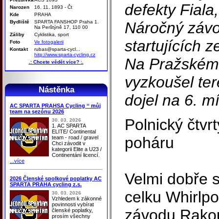
defekty Fiala
Narozen
16. 11. 1893 - Čt
Kde
PRAHA
Bydliště
SPARTA FANSHOP Praha 1.
Náročný závo
Na Perštýně 17, 110 00
Záliby
Cyklistika, sport
startujících z
Foto
Ve fotogalerii
Kontakt
rubas@sparta-cycl...
hitp://www.sparta-cycling.cz
Na Pražském
.: Chcete vědět více? :.
vyzkoušel te
Nástěnka
dojel na 6. mí
AC SPARTA PRAHSA Cycling ‘‘ můj
team na sezónu 2026
Polnický čtv
30. 03. 2026
1. AC SPARTA
ELITE/ Continental
poháru
team - road / gravel
Chci závodit v
kategorii Elite a U23 /
Continentání licencí.
...více
Velmi dobře si
2026 Členské spolkové poplatky AC
SPARTA PRAHA cycling z.s.
celku Whirlpo
30. 03. 2026
Vzhledem k zákonné
povinnosti vybírat
závodu Rakou
členské poplatky,
prosím všechny