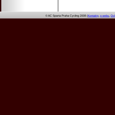
© AC Sparta Praha Cycling 2008 (
Kontakty
,
o webu
,
Och