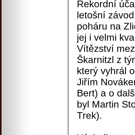
Rekordní úča
letošní závo
poháru na Zli
jej i velmi kva
Vítězství mez
Škarnitzl z t
který vyhrál 
Jiřím Nováke
Bert) a o dalš
byl Martin St
Trek).