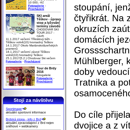
10 000,- Kč
stoupání, jen
Fotogalerie
-
Procházení
čtyřikrát. Na
SKI areál
Těškov - úpravy
stop a lyžování
okruzích zaút
termíny závodů
CHODOVAR SKI
TOUR 2017 -
návrh
domácích jez
11.1.2017 večerní Tříkrálový běh -
Těškov volně(10) hromadný Teškov
14.1.2017 Okolo Mariánskolázeňských
Grossschartn
pramenů
18.1.2017 večerní závod Těškov
volně(10) hromadný Teškov
Mühlberger, k
25.1.2017(5.2.) Chodovar Ski večern
Fotogalerie
-
Procházení
Tour de Brdy
doby vedoucí
2016
fotogalerie
Fotogalerie
-
Tratnika a po
Procházení
osamoceného
Stojí za návštěvu
Sportimage
Do cíle přije
aktuální sportovní informace
Brdská stopa - info z Brd
dvojice a z ví
aktuální zpravodajství z Brd nejen
sněhové + webkamery