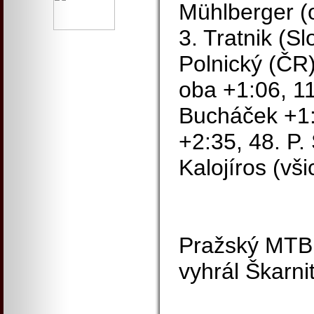
Mühlberger (o
3. Tratnik (Sl
Polnický (ČR),
oba +1:06, 11
Bucháček +1:2
+2:35, 48. P.
Kalojíros (vš
Pražský MTB 
vyhrál Škarnit