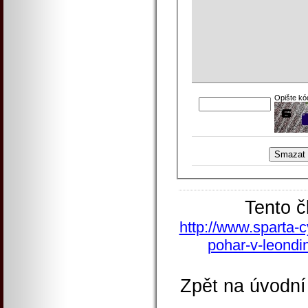
Opište kó
Tento č
http://www.sparta-c
pohar-v-leondi
Zpět na úvodní