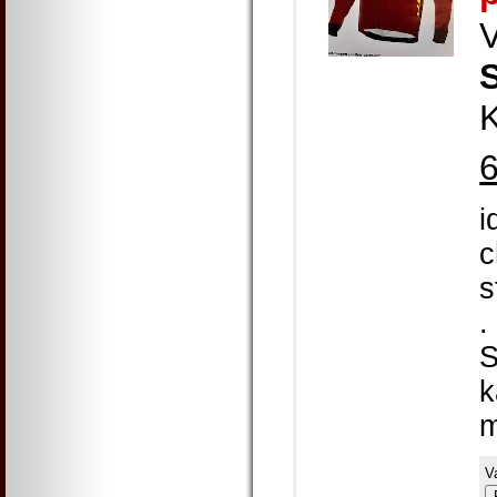
K
i
c
s
.
S
k
m
V