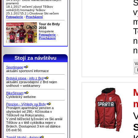
S
pramenů
18.1.2017 večerní závod Těškov
v
volně(10) hromadný Teškov
25.1.2017(5.2.) Chodovar Ski večern
Fotogalerie
-
Procházení
m
Tour de Brdy
2016
T
fotogalerie
Fotogalerie
-
Procházení
n
n
Stojí za návštěvu
V
Sportimage
aktuální sportovní informace
Brdská stopa - info z Brd
aktuální zpravodajství z Brd nejen
sněhové + webkamery
BikeStream
Cyklistický webzine
Penzion - Výhledy na Brdy
Pronájem apartmánů/ penzion a
ubytování od 290,- Kč/osoba v
Těškově na Rokycansku.
V zimě běžecké lyžování ve Ski areál
Těškov a v létě cyklistika nejen v
Brdech. Dostupnost 3 km od dálnice
D5 exit 50.
Tomáš Hrubý - Axiory