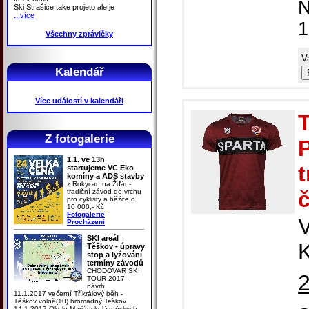
N
Ski Strašice take projeto ale je
...více
1
Všechny zprávičky
V
Kalendář
Více událostí v kalendáři
Z fotogalerie
P
1.1. ve 13h
startujeme VC Eko
komíny a ADS stavby
z Rokycan na Žďár -
tradiční závod do vrchu
pro cyklisty a běžce o
10 000,- Kč
Fotogalerie
-
Procházení
SKI areál
K
Těškov - úpravy
stop a lyžování
termíny závodů
CHODOVAR SKI
TOUR 2017 -
návrh
11.1.2017 večerní Tříkrálový běh -
Těškov volně(10) hromadný Teškov
14.1.2017 Okolo Mariánskolázeňských