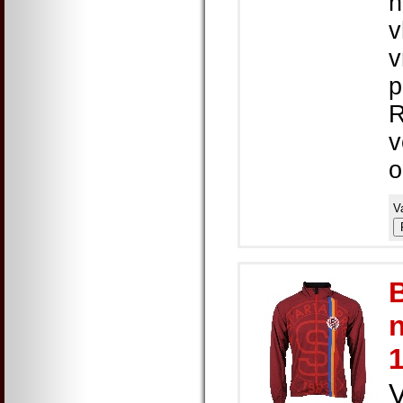
n
v
v
p
v
o
V