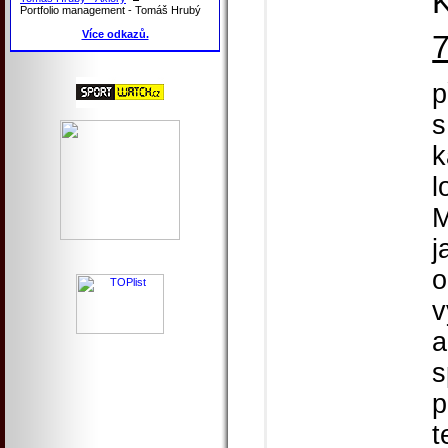
K
Portfolio management - Tomáš Hrubý
Více odkazů.
p
s
k
l
M
j
o
v
a
s
p
t