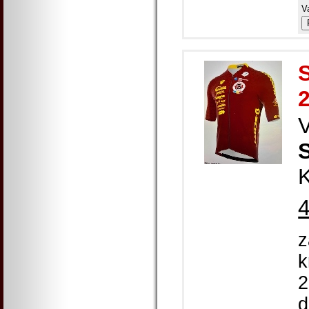
V
S
K
z
k
2
d