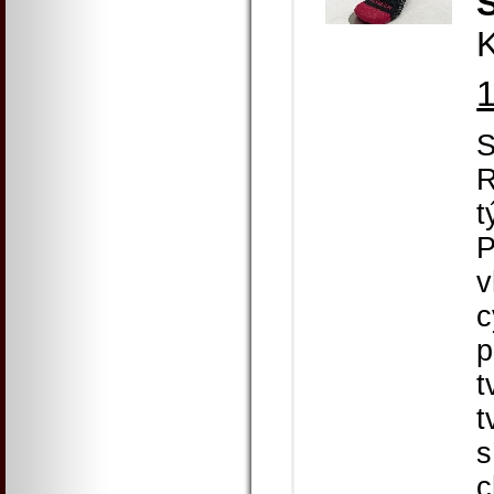
K
S
R
t
P
v
c
p
t
t
s
c