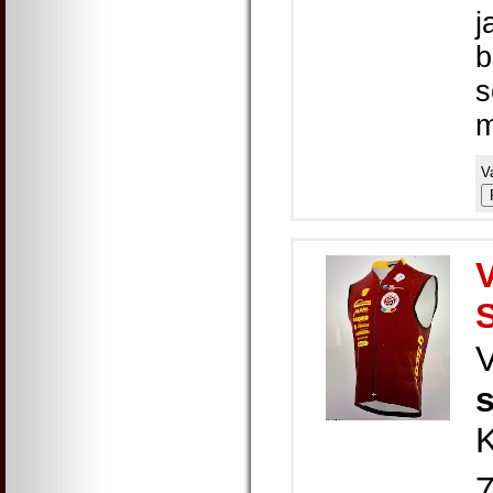
j
b
s
m
V
K