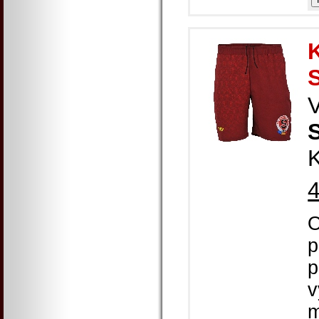
K
K
O
p
p
v
m