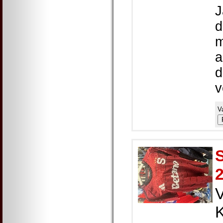
J
d
m
a
d
v
V
S
K