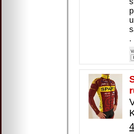
s
p
u
s
.
V
K