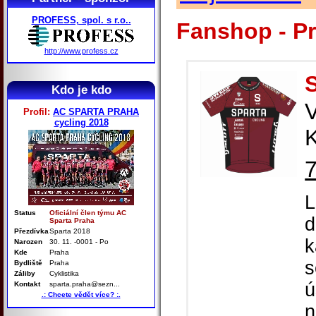
PROFESS, spol. s r.o..
Fanshop - P
http://www.profess.cz
Kdo je kdo
Profil:
AC SPARTA PRAHA
cycling 2018
K
L
Status
Oficiální člen týmu AC
d
Sparta Praha
Přezdívka
Sparta 2018
k
Narozen
30. 11. -0001 - Po
Kde
Praha
s
Bydliště
Praha
Záliby
Cyklistika
ú
Kontakt
sparta.praha@sezn...
.: Chcete vědět více? :.
n