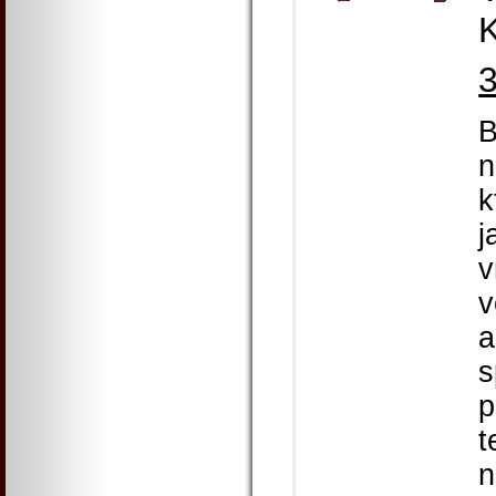
K
B
n
k
j
v
v
a
s
p
t
n