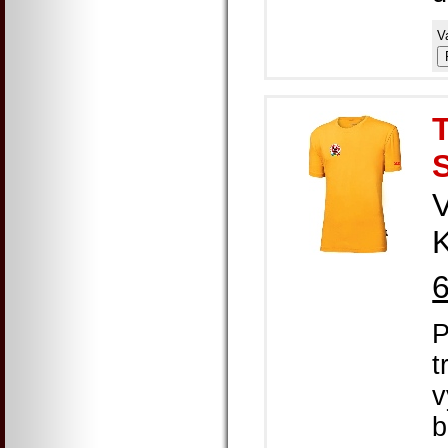
V
K
P
t
v
b