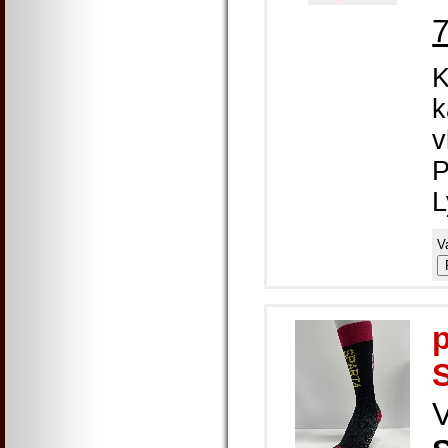
K
k
v
P
L
V