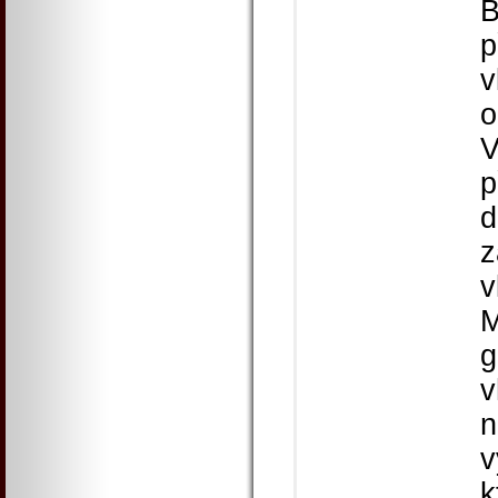
B
p
v
o
V
p
d
z
v
M
g
v
n
v
k