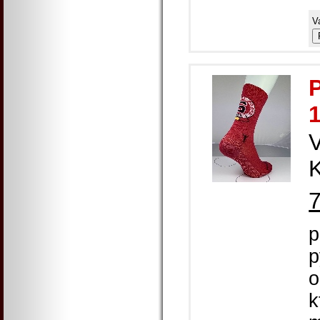
V
K
p
p
o
k