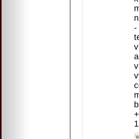
m
n
-
t
v
a
v
v
c
m
b
+
1
V