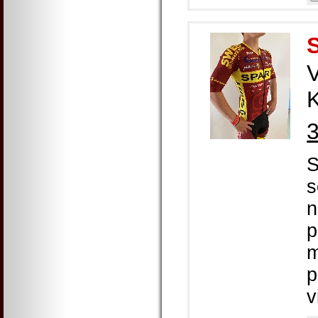
K
S
s
n
p
m
p
v