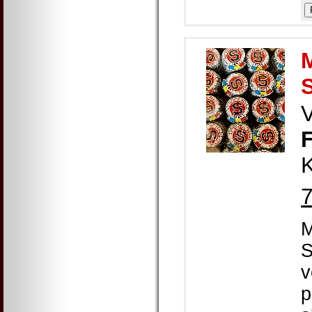
K
M
S
v
p