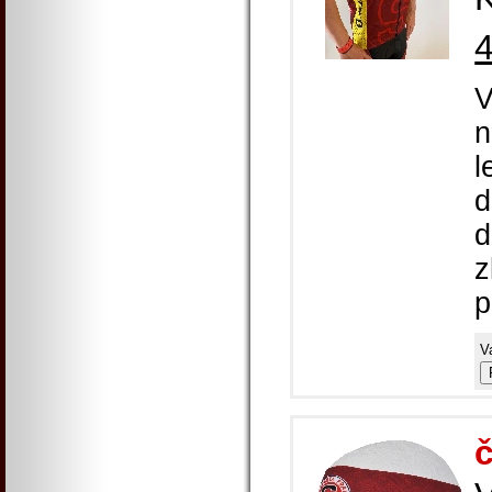
V
n
l
d
d
z
p
V