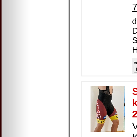
d
S
V
k