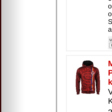
o
o
S
a
V
K