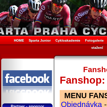
HOME
Sparta Junior
Cykloakademie
Fotogalerie
stažení
Fansh
Fanshop:
MENU FAN
Objednávka
Partner - sponzor