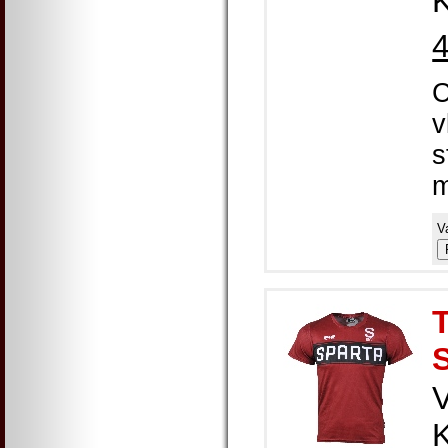
K
C
v
s
m
V
T
K