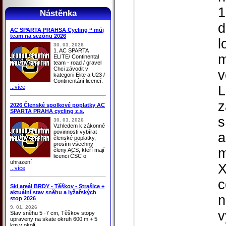
1
Nástěnka
d
AC SPARTA PRAHSA Cycling ‘‘ můj
team na sezónu 2026
l
30. 03. 2026
1. AC SPARTA
m
ELITE/ Continental
team - road / gravel
Chci závodit v
v
kategorii Elite a U23 /
Continentání licencí.
L
...více
z
2026 Členské spolkové poplatky AC
SPARTA PRAHA cycling z.s.
s
30. 03. 2026
Vzhledem k zákonné
povinnosti vybírat
a
členské poplatky,
prosím všechny
m
členy ACS, kteří mají
licenci ČSC o
uhrazení
X
...více
c
Ski areál BRDY - Těškov - Strašice +
aktuální stav sněhu a lyžařských
n
stop 2026
9. 01. 2026
v
Stav sněhu 5 -7 cm, Těškov stopy
upraveny na skate okruh 600 m + 5
km v okolí