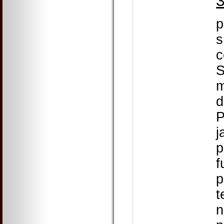
p
s
c
S
m
d
P
j
p
f
p
t
n