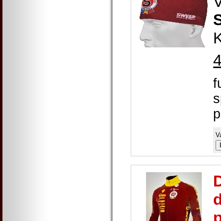
K
f
s
p
V
d