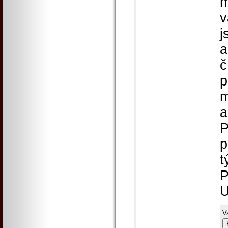
m
v
j
a
č
p
m
a
P
p
t
P
U
V