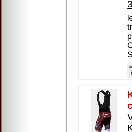
l
t
p
C
S
V
K