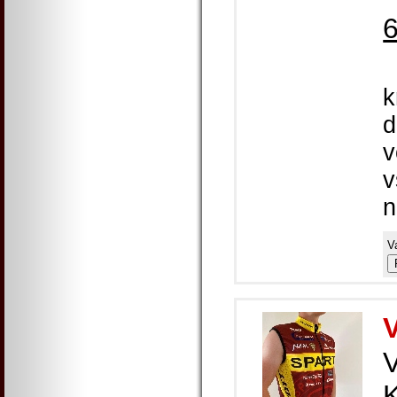
k
d
v
v
n
V
K