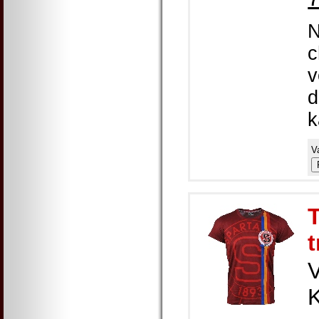
N
c
v
d
k
V
T
t
K