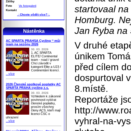
Záliby
startovaal na
Foto
Ve fotogalerii
Kontakt
.: Chcete vědět více? :.
Homburg. Nej
Jan Ryba na 
Nástěnka
AC SPARTA PRAHSA Cycling ‘‘ můj
V druhé etapě
team na sezónu 2026
30. 03. 2026
1. AC SPARTA
únikem Tomáš
ELITE/ Continental
team - road / gravel
Chci závodit v
před cílem do
kategorii Elite a U23 /
Continentání licencí.
...více
dospurtoval 
2026 Členské spolkové poplatky AC
8.místě.
SPARTA PRAHA cycling z.s.
30. 03. 2026
Reportáže js
Vzhledem k zákonné
povinnosti vybírat
členské poplatky,
prosím všechny
http://www.ro
členy ACS, kteří mají
licenci ČSC o
uhrazení
vyhral-na-vys
...více