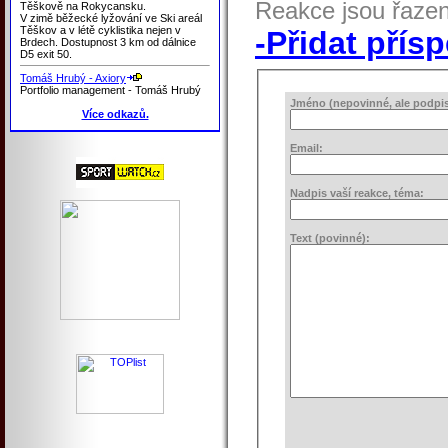
Reakce jsou řaze
Těškově na Rokycansku.
V zimě běžecké lyžování ve Ski areál
Těškov a v létě cyklistika nejen v
-Přidat přís
Brdech. Dostupnost 3 km od dálnice
D5 exit 50.
Tomáš Hrubý - Axiory
Portfolio management - Tomáš Hrubý
Jméno (nepovinné, ale podpis 
Více odkazů.
Email:
Nadpis vaší reakce, téma:
Text (povinné):