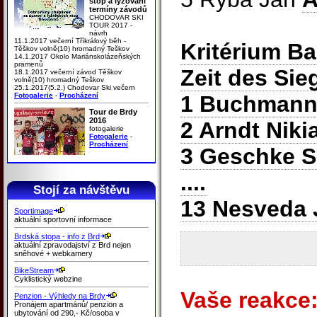
stop a lyžování
termíny závodů
CHODOVAR SKI
TOUR 2017 -
návrh
11.1.2017 večerní Tříkrálový běh -
Kritérium B
Těškov volně(10) hromadný Teškov
14.1.2017 Okolo Mariánskolázeňských
pramenů
Zeit des Sie
18.1.2017 večerní závod Těškov
volně(10) hromadný Teškov
25.1.2017(5.2.) Chodovar Ski večern
Fotogalerie
-
Procházení
1 Buchmann
Tour de Brdy
2016
2 Arndt Nik
fotogalerie
Fotogalerie
-
Procházení
3 Geschke 
....
Stojí za návštěvu
13 Nesveda 
Sportimage
aktuální sportovní informace
Brdská stopa - info z Brd
aktuální zpravodajství z Brd nejen
sněhové + webkamery
BikeStream
Cyklistický webzine
Vaše reakce
Penzion - Výhledy na Brdy
Pronájem apartmánů/ penzion a
ubytování od 290,- Kč/osoba v