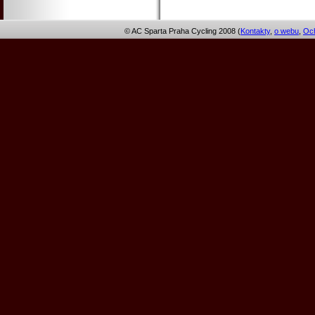
© AC Sparta Praha Cycling 2008 (
Kontakty
,
o webu
,
Och