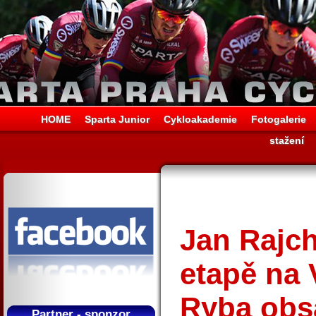
HOME
Sparta Junior
Cykloakademie
Fotogalerie
stažení
Jan Rajch
etapě na 
Ryba obsa
Partner - sponzor