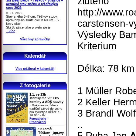
zluteho
Ski areál BRDY - Těškov - Strašice +
aktuální stav sněhu a lyžařských
stop 2026
http://www.ro
9. 01. 2026
Stav sněhu 5 -7 cm, Těškov stopy
carstensen-v
upraveny na skate okruh 600 m + 5
km v okolí
Ski Strašice take projeto ale je
...více
Výsledky Ba
Všechny zprávičky
Kriterium
Kalendář
Délka: 78 km
Více událostí v kalendáři
Z fotogalerie
1 Müller Rob
1.1. ve 13h
startujeme VC Eko
2 Keller Her
komíny a ADS stavby
z Rokycan na Žďár -
tradiční závod do vrchu
3 Brandl Wol
pro cyklisty a běžce o
10 000,- Kč
Fotogalerie
-
..
Procházení
SKI areál
5 Ryba Jan
A
Těškov - úpravy