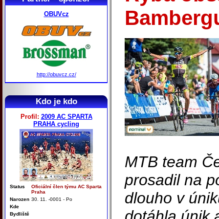
Bamberg
OBUVcz
http://obuvcz.cz/
Kdo je kdo
Profil:
2009 AC SPARTA
PRAHA cycling
MTB team Čes
prosadil na p
Status
Oficiální člen týmu AC Sparta
Praha
dlouho v únik
Narozen
30. 11. -0001 - Po
Kde
dotáhla únik 
Bydliště