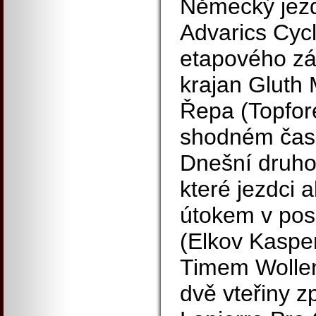
Německý jezd
Advarics Cycl
etapového zá
krajan Gluth 
Řepa (Topfore
shodném čase
Dnešní druhou
které jezdci a
útokem v pos
(Elkov Kaspe
Timem Wollen
dvě vteřiny z