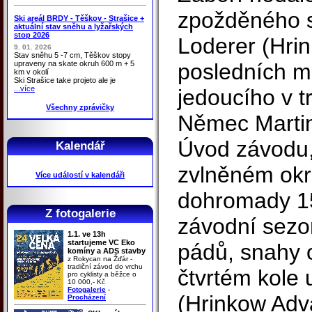
zpožděného s
Ski areál BRDY - Těškov - Strašice +
aktuální stav sněhu a lyžařských
stop 2026
Loderer (Hrin
9. 01. 2026
Stav sněhu 5 -7 cm, Těškov stopy
upraveny na skate okruh 600 m + 5
posledních me
km v okolí
Ski Strašice take projeto ale je
...více
jedoucího v t
Všechny zprávičky
Němec Martin
Úvod závodu, 
Kalendář
zvlněném okru
Více událostí v kalendáři
dohromady 15
Z fotogalerie
závodní sezon
1.1. ve 13h
startujeme VC Eko
pádů, snahy o
komíny a ADS stavby
z Rokycan na Žďár -
tradiční závod do vrchu
čtvrtém kole 
pro cyklisty a běžce o
10 000,- Kč
Fotogalerie
-
(Hrinkow Adv
Procházení