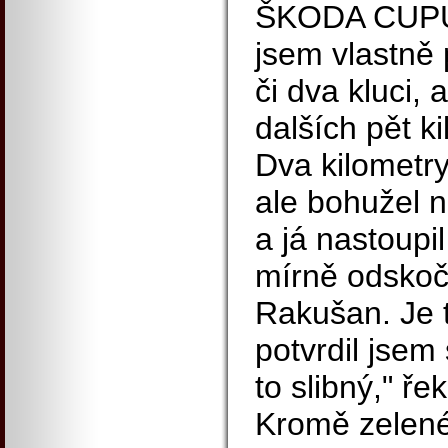
ŠKODA CUPU? "
jsem vlastně 
či dva kluci, 
dalších pět k
Dva kilometry
ale bohužel n
a já nastoupi
mírně odskoč
Rakušan. Je t
potvrdil jsem
to slibný," ře
Kromě zelené