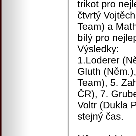
trikot pro ne
čtvrtý Vojtěc
Team) a Mathi
bílý pro nejl
Výsledky:
1.Loderer (Ně
Gluth (Něm.),
Team), 5. Zah
ČR), 7. Grube
Voltr (Dukla 
stejný čas.