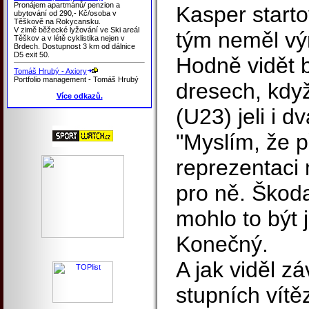
Pronájem apartmánů/ penzion a
Kasper starto
ubytování od 290,- Kč/osoba v
Těškově na Rokycansku.
V zimě běžecké lyžování ve Ski areál
tým neměl vý
Těškov a v létě cyklistika nejen v
Brdech. Dostupnost 3 km od dálnice
D5 exit 50.
Hodně vidět b
Tomáš Hrubý - Axiory
Portfolio management - Tomáš Hrubý
dresech, kdy
Více odkazů.
(U23) jeli i d
"Myslím, že p
reprezentaci 
pro ně. Škoda
mohlo to být 
Konečný.
A jak viděl z
stupních vítě