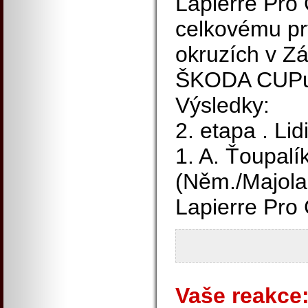
Lapierre Pro 
celkovému prv
okruzích v Zá
ŠKODA CUPu. 
Výsledky:
2. etapa . Li
1. A. Ťoupalí
(Něm./Majola 
Lapierre Pro 
Vaše reakce