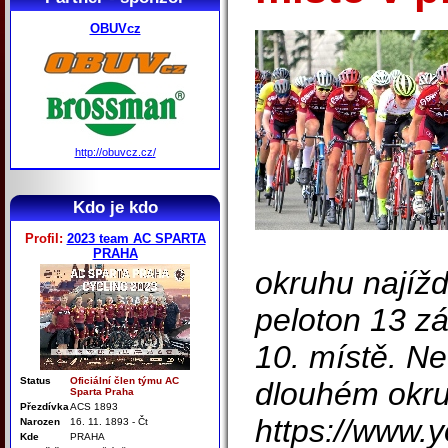
OBUVcz
http://obuvcz.cz/
Kdo je kdo
Profil:
2023 team AC SPARTA
PRAHA
okruhu najíž
peloton 13 zá
10. místě. N
Status
Oficiální člen týmu AC
dlouhém okru
Sparta Praha
Přezdívka
ACS 1893
https://www.
Narozen
16. 11. 1893 - Čt
Kde
PRAHA