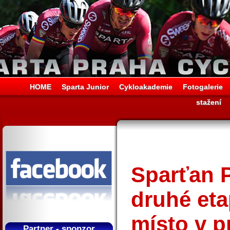
HOME
Sparta Junior
Cykloakademie
Fotogalerie
stažení
Sparťan P
druhé eta
místo v p
Partner - sponzor