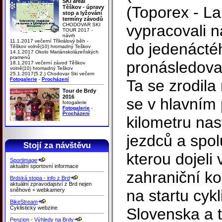
SKI areál
(Toporex - La
Těškov - úpravy
stop a lyžování
termíny závodů
CHODOVAR SKI
vypracovali n
TOUR 2017 -
návrh
11.1.2017 večerní Tříkrálový běh -
do jedenáctéh
Těškov volně(10) hromadný Teškov
14.1.2017 Okolo Mariánskolázeňských
pramenů
pronásledova
18.1.2017 večerní závod Těškov
volně(10) hromadný Teškov
25.1.2017(5.2.) Chodovar Ski večern
Fotogalerie
-
Procházení
Ta se zrodila
Tour de Brdy
2016
se v hlavním 
fotogalerie
Fotogalerie
-
Procházení
kilometru nas
jezdců a spolu
Stojí za návštěvu
kterou dojeli
Sportimage
aktuální sportovní informace
zahraniční ko
Brdská stopa - info z Brd
aktuální zpravodajství z Brd nejen
sněhové + webkamery
na startu cy
BikeStream
Cyklistický webzine
Slovenska a t
Penzion - Výhledy na Brdy