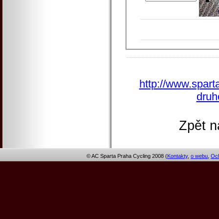
http://www.sparta
druh
Zpět n
© AC Sparta Praha Cycling 2008 (
Kontakty
,
o webu
,
Och