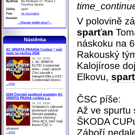
Bydliště
Na Perštýně 17. Praha 1
time_contin
Fanshop Sparta
Záliby
sport
Foto
Ve fotogalerii
V polovině z
Kontakt
.: Chcete vědět více? :.
sparťan
Tomá
Nástěnka
náskoku na 6 
AC SPARTA PRAHSA Cycling ‘‘ můj
Rakouský tým
team na sezónu 2026
30. 03. 2026
1. AC SPARTA
Kalojírose do
ELITE/ Continental
team - road / gravel
Chci závodit v
Elkovu,
spar
kategorii Elite a U23 /
Continentání licencí.
...více
2026 Členské spolkové poplatky AC
ČSC píše:
SPARTA PRAHA cycling z.s.
30. 03. 2026
Vzhledem k zákonné
Až ve spurtu 
povinnosti vybírat
členské poplatky,
prosím všechny
ŠKODA CUPu -
členy ACS, kteří mají
licenci ČSC o
uhrazení
Záboří nedale
...více