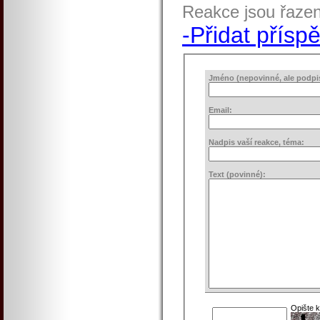
Reakce jsou řaze
-Přidat přísp
Jméno (nepovinné, ale podpis 
Email:
Nadpis vaší reakce, téma:
Text (povinné):
Opište 