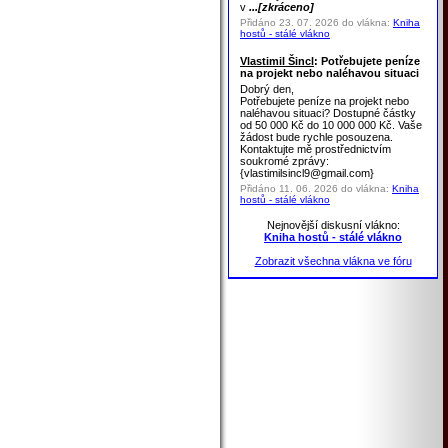
v
...[zkráceno]
Přidáno 23. 07. 2026 do vlákna:
Kniha
hostů - stálé vlákno
Vlastimil Šincl
: Potřebujete peníze
na projekt nebo naléhavou situaci
Dobrý den,
Potřebujete peníze na projekt nebo
naléhavou situaci? Dostupné částky
od 50 000 Kč do 10 000 000 Kč. Vaše
žádost bude rychle posouzena.
Kontaktujte mě prostřednictvím
soukromé zprávy:
{vlastimilsincl9@gmail.com}
Přidáno 11. 06. 2026 do vlákna:
Kniha
hostů - stálé vlákno
Nejnovější diskusní vlákno:
Kniha hostů - stálé vlákno
Zobrazit všechna vlákna ve fóru