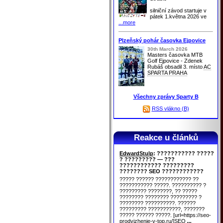
silniční závod startuje v
pátek 1.května 2026 ve
...more
Plzeňský pohár časovka Ejpovice
30th March 2026
Masters časovka MTB
Golf Ejpovice - Zdenek
Rubáš obsadil 3. místo
AC
SPARTA PRAHA
Všechny zprávy Sparty B
RSS vlákno (B)
Reakce u článků
EdwardStulp
: ??????????? ?????
? ????????? — ???
???????????? ?????????
???????? SEO ????????????
????? ?????? ???????????? ??
??????????? ?????. ?????????? ?
????????? ????????, ?? ?????
???????? ???????? ????????? ?
???????? ??????????. ??????
????????? ???????????, ???????
????? ?????? ?????. [url=https://seo-
prodvizhenie-v-top.ru/]SEO
...