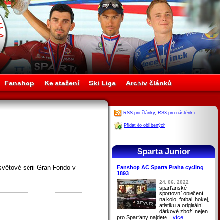
Fanshop
Ke stažení
Ski Liga
Archiv článků
RSS pro články
,
RSS pro nástěnku
Přidat do oblíbených
Sparta Junior
 světové sérii Gran Fondo v
Fanshop AC Sparta Praha cycling
1893
24. 06. 2022
sparťanské
sportovní oblečení
na kolo, fotbal, hokej,
atletiku a originální
dárkové zboží nejen
pro
Sparťany
najdete
...více