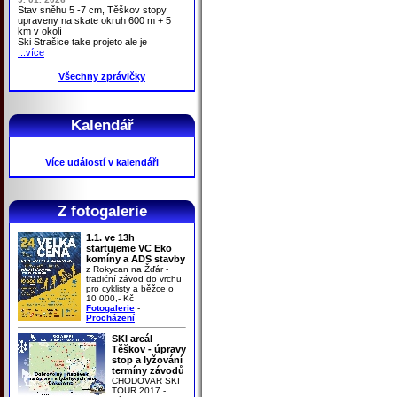
Stav sněhu 5 -7 cm, Těškov stopy
upraveny na skate okruh 600 m + 5
km v okolí
Ski Strašice take projeto ale je
...více
Všechny zprávičky
Kalendář
Více událostí v kalendáři
Z fotogalerie
1.1. ve 13h
startujeme VC Eko
komíny a ADS stavby
z Rokycan na Žďár -
tradiční závod do vrchu
pro cyklisty a běžce o
10 000,- Kč
Fotogalerie
-
Procházení
SKI areál
Těškov - úpravy
stop a lyžování
termíny závodů
CHODOVAR SKI
TOUR 2017 -