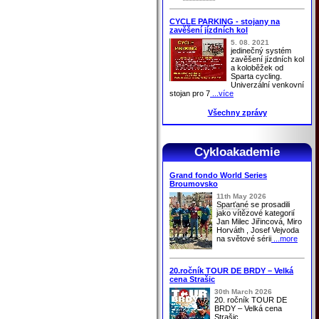
CYCLE PARKING - stojany na
zavěšení jízdních kol
5. 08. 2021
jedinečný systém
zavěšení jízdních kol
a koloběžek od
Sparta cycling.
Univerzální venkovní
stojan pro 7
...více
Všechny zprávy
Cykloakademie
Grand fondo World Series
Broumovsko
11th May 2026
Sparťané
se prosadili
jako vítězové kategorií
Jan Milec Jiřincová, Miro
Horváth , Josef Vejvoda
na světové sérii
...more
20.ročník TOUR DE BRDY – Velká
cena Strašic
30th March 2026
20. ročník TOUR DE
BRDY – Velká cena
Strašic