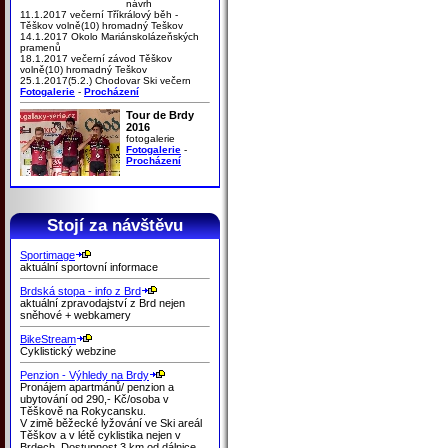
návrh
11.1.2017 večerní Tříkrálový běh -
Těškov volně(10) hromadný Teškov
14.1.2017 Okolo Mariánskolázeňských
pramenů
18.1.2017 večerní závod Těškov
volně(10) hromadný Teškov
25.1.2017(5.2.) Chodovar Ski večern
Fotogalerie
-
Procházení
Tour de Brdy
2016
fotogalerie
Fotogalerie
-
Procházení
Stojí za návštěvu
Sportimage
aktuální sportovní informace
Brdská stopa - info z Brd
aktuální zpravodajství z Brd nejen
sněhové + webkamery
BikeStream
Cyklistický webzine
Penzion - Výhledy na Brdy
Pronájem apartmánů/ penzion a
ubytování od 290,- Kč/osoba v
Těškově na Rokycansku.
V zimě běžecké lyžování ve Ski areál
Těškov a v létě cyklistika nejen v
Brdech. Dostupnost 3 km od dálnice