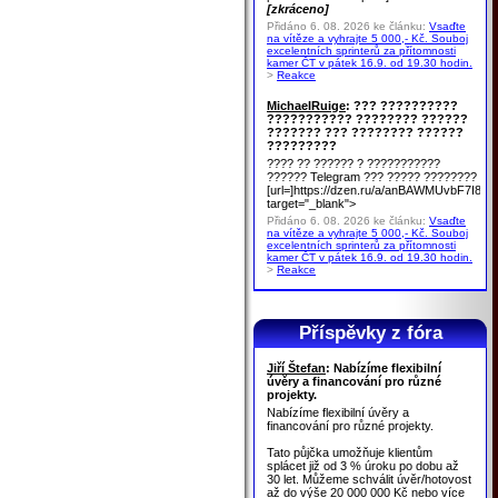
[zkráceno]
Přidáno 6. 08. 2026 ke článku:
Vsaďte
na vítěze a vyhrajte 5 000,- Kč. Souboj
excelentních sprinterů za přítomnosti
kamer ČT v pátek 16.9. od 19.30 hodin.
>
Reakce
MichaelRuige
: ??? ??????????
??????????? ???????? ??????
??????? ??? ???????? ??????
?????????
???? ?? ?????? ? ???????????
?????? Telegram ??? ????? ????????
[url=]https://dzen.ru/a/anBAWMUvbF7I8u
target="_blank">
Přidáno 6. 08. 2026 ke článku:
Vsaďte
na vítěze a vyhrajte 5 000,- Kč. Souboj
excelentních sprinterů za přítomnosti
kamer ČT v pátek 16.9. od 19.30 hodin.
>
Reakce
Příspěvky z fóra
Jiří Štefan
: Nabízíme flexibilní
úvěry a financování pro různé
projekty.
Nabízíme flexibilní úvěry a
financování pro různé projekty.
Tato půjčka umožňuje klientům
splácet již od 3 % úroku po dobu až
30 let. Můžeme schválit úvěr/hotovost
až do výše 20 000 000 Kč nebo více