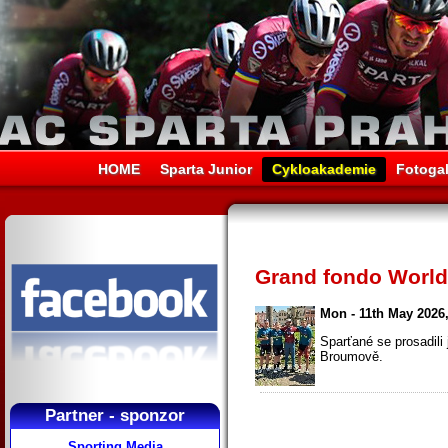
HOME
Sparta Junior
Cykloakademie
Fotogal
Grand fondo Worl
Mon - 11th May 2026,
Sparťané se prosadili
Broumově.
Partner - sponzor
Sporting Media