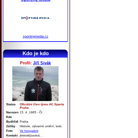
sportingmedia.cz
Kdo je kdo
Profil:
Jiří Sivák
Status
Oficiální člen týmu AC Sparta
Praha
Narozen
15. 4. 1965 - Čt
Kde
Bydliště
Praha
Záliby
Historie, výtvarné umění, kolo.
Foto
Ve fotogalerii
Kontakt
jirisivak[zaviná...