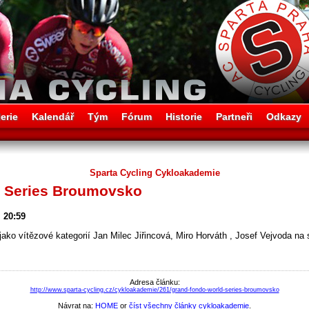
erie
Kalendář
Tým
Fórum
Historie
Partneři
Odkazy
Sparta Cycling Cykloakademie
d Series Broumovsko
 20:59
 jako vítězové kategorií Jan Milec Jiřincová, Miro Horváth , Josef Vejvoda na
Adresa článku:
http://www.sparta-cycling.cz/cykloakademie/261/grand-fondo-world-series-broumovsko
Návrat na:
HOME
or
číst všechny články cykloakademie
.