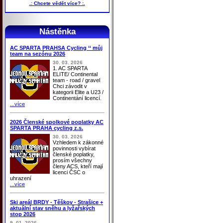
.: Chcete vědět více? :.
Nástěnka
AC SPARTA PRAHSA Cycling ‘‘ můj
team na sezónu 2026
30. 03. 2026
1. AC SPARTA
ELITE/ Continental
team - road / gravel
Chci závodit v
kategorii Elite a U23 /
Continentání licencí.
...více
2026 Členské spolkové poplatky AC
SPARTA PRAHA cycling z.s.
30. 03. 2026
Vzhledem k zákonné
povinnosti vybírat
členské poplatky,
prosím všechny
členy ACS, kteří mají
licenci ČSC o
uhrazení
...více
Ski areál BRDY - Těškov - Strašice +
aktuální stav sněhu a lyžařských
stop 2026
9. 01. 2026