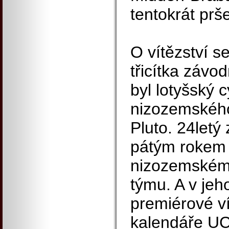
tentokrát prše
O vítězství s
třicítka závo
byl lotyšský c
nizozemskéh
Pluto. 24letý
pátým rokem 
nizozemském 
týmu. A v jeh
premiérové ví
kalendáře UC