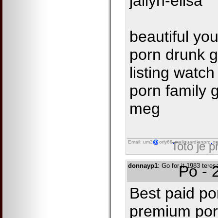
jailyn-elisa
beautiful y
porn drunk gi
listing watc
porn family 
meg
Email: um3
orly68
mailguardianpro
on
Toto je 
donnayp1
: Go for it 1983 teres
Po - 
Best paid po
premium porn