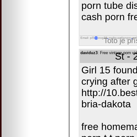
porn tube di
cash porn fr
Email: pi5
eog38
mailguardianpro
onl
Toto je př
daviduz3
: Free vintage porn v
St -
Girl 15 foun
crying after
http://10.be
bria-dakota
free homema