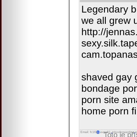
Legendary bl
we all grew 
http://jennas
sexy.silk.tap
cam.topanas
shaved gay 
bondage porn
porn site am
home porn f
Email: fc16
avgo61
inboxforwarding
o
Toto je př