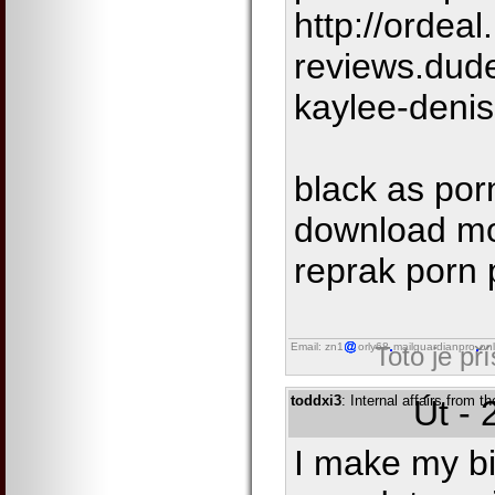
http://ordeal
reviews.dud
kaylee-deni
black as porn
download m
reprak porn 
Email: zn1
orly68
mailguardianpro
onl
Toto je př
toddxi3
: Internal affairs from t
Út - 
I make my bi