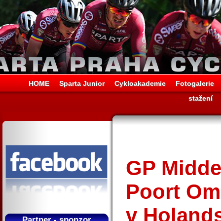
HOME
Sparta Junior
Cykloakademie
Fotogalerie
stažení
GP Midde
Poort Oml
v Holands
Partner - sponzor