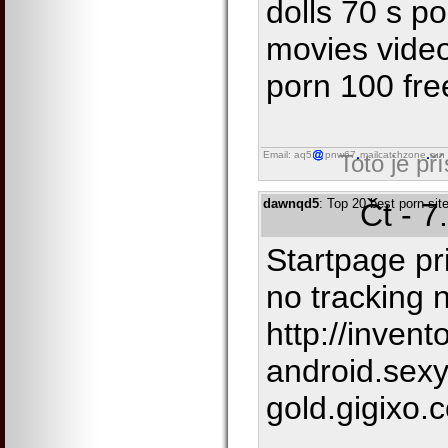
dolls 70 s po
movies vide
porn 100 fre
Email: aq5
pnw67
mailcatchzone
run
Toto je př
dawnqd5
: Top 20 best porn s
Čt - 7
Startpage pr
no tracking 
http://invent
android.sexy
gold.gigixo