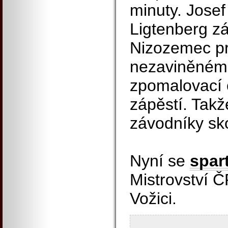
minuty. Josef
Ligtenberg zá
Nizozemec pro
nezaviněném
zpomalovací o
zápěstí. Takž
závodníky sko
Nyní se
spar
Mistrovství 
Vožici.