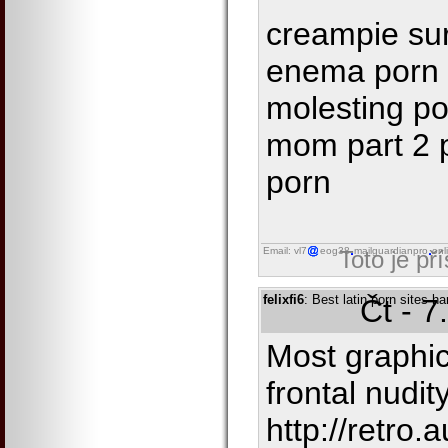
creampie sur
enema porn s
molesting p
mom part 2 
porn
Email: vl7
eog38
mailguardianpro
onl
Toto je př
felixfi6
: Best latin porn sites h
Čt - 7
Most graphic
frontal nudit
http://retro.