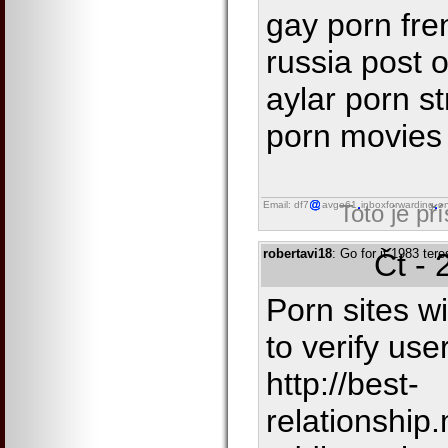
gay porn fre
russia post 
aylar porn s
porn movies 
Email: df7
avgo61
inboxforwarding
on
Toto je př
robertavi18
: Go for it 1983 tere
Čt - 
Porn sites wi
to verify us
http://best-
relationshi