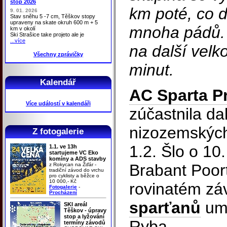
stop 2026
km poté, co 
9. 01. 2026
Stav sněhu 5 -7 cm, Těškov stopy
upraveny na skate okruh 600 m + 5
mnoha pádů. 
km v okolí
Ski Strašice take projeto ale je
...více
na další velk
Všechny zprávičky
minut.
Kalendář
AC Sparta P
Více událostí v kalendáři
zúčastnila da
nizozemských
Z fotogalerie
1.2. Šlo o 10
1.1. ve 13h
startujeme VC Eko
komíny a ADS stavby
Brabant Poor
z Rokycan na Žďár -
tradiční závod do vrchu
pro cyklisty a běžce o
10 000,- Kč
rovinatém zá
Fotogalerie
-
Procházení
sparťanů
umí
SKI areál
Těškov - úpravy
stop a lyžování
Ryba.
termíny závodů