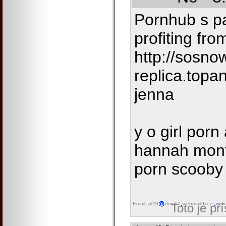
Pornhub s p
profiting fro
http://sosno
replica.top
jenna
y o girl porn 
hannah mont
porn scooby 
Email: pl20
dow62
webmaildirect
onli
Toto je př