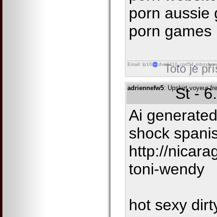
porn aussie 
porn games
Email: lp16
dvn8110
cprt54
inboxforw
Toto je př
adriennefw5
: Upskirt voyeur fre
St - 
Ai generated
shock spanis
http://nicar
toni-wendy
hot sexy dir