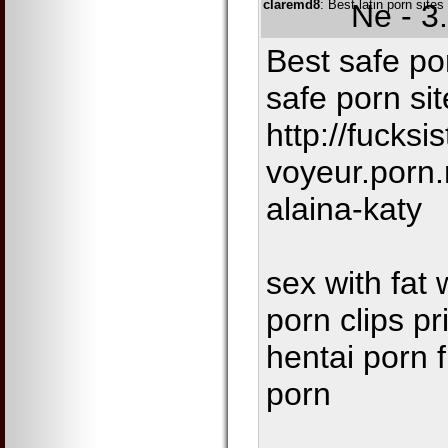
claremd8
: Best latin porn site
Ne - 3
Best safe po
safe porn si
http://fucksis
voyeur.porn
alaina-katy
sex with fat
porn clips pr
hentai porn f
porn