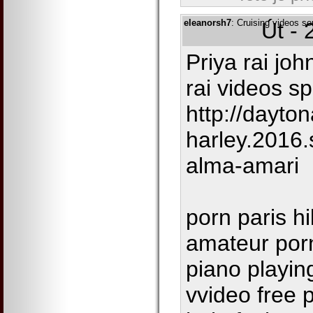
eleanorsh7
: Cruising videos so
Út - 
Priya rai joh
rai videos 
http://dayton
harley.2016.
alma-amari
porn paris hi
amateur por
piano playin
vvideo free 