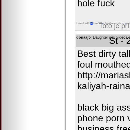
hole fuck
Email: ot6
bax98
inboxforwarding
onl
Toto je př
donaaj5
: Daughter sex videos d
St -
Best dirty tal
foul mouthed
http://mari
kaliyah-rain
black big ass
phone porn 
business fre