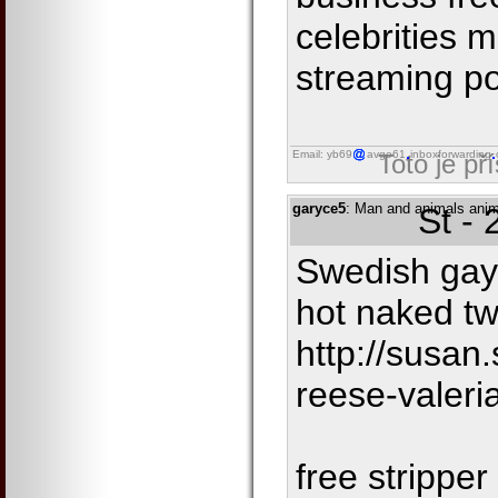
celebrities 
streaming po
Email: yb69
avgo61
inboxforwarding
Toto je př
garyce5
: Man and animals anim
St -
Swedish gay 
hot naked tw
http://susan
reese-valeri
free stripper