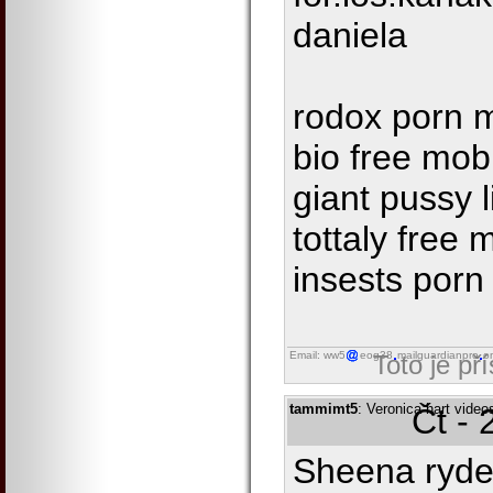
daniela
rodox porn 
bio free mob
giant pussy 
tottaly free 
insests porn
Email: ww5
eog38
mailguardianpro
o
Toto je př
tammimt5
: Veronica hart video
Čt - 
Sheena ryde