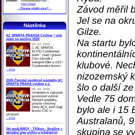
Kontakt
rubas@sparta-cycl...
http://www
Závod měřil b
.: Chcete vědět více? :.
Jel se na okr
Nástěnka
Gilze.
AC SPARTA PRAHSA Cycling ‘‘ můj
team na sezónu 2026
Na startu byl
30. 03. 2026
1. AC SPARTA
kontinentální
ELITE/ Continental
team - road / gravel
Chci závodit v
klubové. Nec
kategorii Elite a U23 /
Continentání licencí.
...více
nizozemský ko
2026 Členské spolkové poplatky AC
SPARTA PRAHA cycling z.s.
šlo o další z
30. 03. 2026
Vzhledem k zákonné
Vedle 75 domá
povinnosti vybírat
členské poplatky,
prosím všechny
bylo ale i 15
členy ACS, kteří mají
licenci ČSC o
uhrazení
Australanů, 9
...více
skupina se vy
Ski areál BRDY - Těškov - Strašice +
aktuální stav sněhu a lyžařských