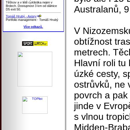
Těškov a v létě cyklistika nejen v
Brdech. Dostupnost 3 km od dálnice
Australanů, 9
D5 exit 50.
Tomáš Hrubý - Axiory
Portfolio management - Tomáš Hrubý
Více odkazů.
V Nizozemsk
obtížnost tra
metrech. Těc
Hlavní roli tu
úzké cesty, s
ostrůvků, ne 
povrch a pak
jinde v Evropě
s vlnou tropic
Midden-Brab