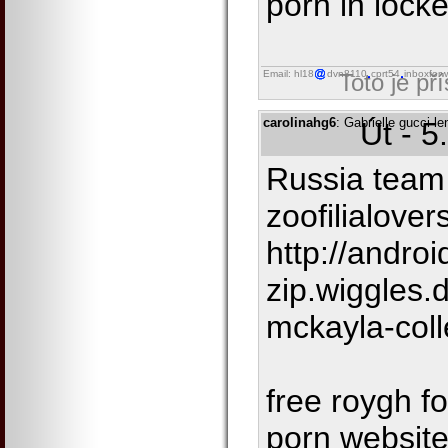
porn in lock
Email: hl18
dvn8110
cprt54
inboxforw
Toto je př
carolinahg6
: Gabrielle gucci 
Út - 5
Russia team
zoofilialover
http://androi
zip.wiggles
mckayla-col
free roygh f
porn websit