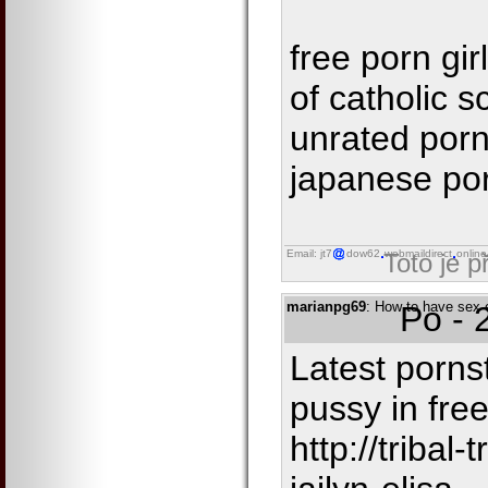
free porn gi
of catholic s
unrated porn
japanese po
Email: jt7
dow62
webmaildirect
online
Toto je 
marianpg69
: How to have sex e
Po - 
Latest pornst
pussy in fre
http://tribal-