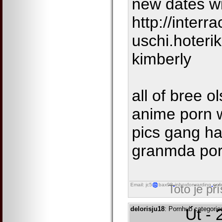
new dates w
http://interra
uschi.hoteri
kimberly
all of bree o
anime porn w
pics gang ha
granmda por
Email: jc5
bax98
inboxforwarding
onl
Toto je př
delorisju18
: Pornhub categories
Út - 