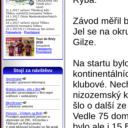
CHODOVAR SKI
TOUR 2017 -
návrh
11.1.2017 večerní Tříkrálový běh -
Těškov volně(10) hromadný Teškov
14.1.2017 Okolo Mariánskolázeňských
Závod měřil b
pramenů
18.1.2017 večerní závod Těškov
volně(10) hromadný Teškov
Jel se na okr
25.1.2017(5.2.) Chodovar Ski večern
Fotogalerie
-
Procházení
Gilze.
Tour de Brdy
2016
fotogalerie
Fotogalerie
-
Procházení
Na startu byl
Stojí za návštěvu
kontinentální
Sportimage
klubové. Nec
aktuální sportovní informace
Brdská stopa - info z Brd
nizozemský ko
aktuální zpravodajství z Brd nejen
sněhové + webkamery
šlo o další z
BikeStream
Cyklistický webzine
Vedle 75 domá
Penzion - Výhledy na Brdy
Pronájem apartmánů/ penzion a
ubytování od 290,- Kč/osoba v
bylo ale i 15
Těškově na Rokycansku.
V zimě běžecké lyžování ve Ski areál