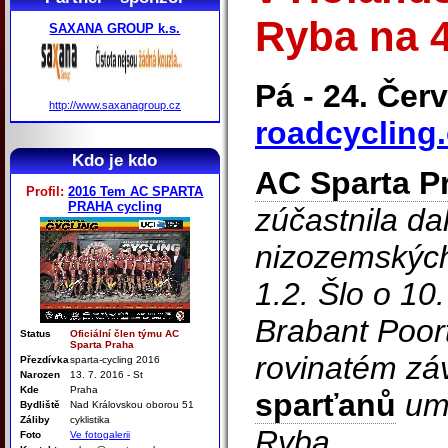
Ryba na 4
SAXANA GROUP k.s.
Pá - 24. Čer
http://www.saxanagroup.cz
roadcycling.
Kdo je kdo
AC Sparta P
Profil:
2016 Tem AC SPARTA
PRAHA cycling
zúčastnila da
nizozemských
1.2. Šlo o 10
Brabant Poor
Status
Oficiální člen týmu AC
Sparta Praha
rovinatém zá
Přezdívka
sparta-cycling 2016
Narozen
13. 7. 2016 - St
Kde
Praha
sparťanů
umí
Bydliště
Nad Královskou oborou 51
Záliby
cyklistika
Ryba.
Foto
Ve fotogalerii