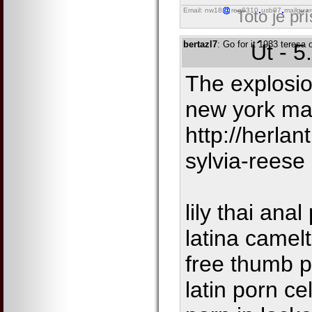
Email: nw18
reg6310
usb97
mailguar
Toto je př
bertazl7
: Go for it 1983 teresa 
Út - 5
The explosio
new york m
http://herla
sylvia-reese
lily thai ana
latina camel
free thumb 
latin porn ce