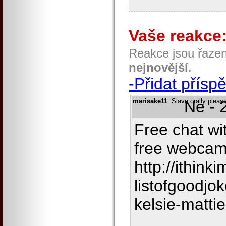
Vaše reakce
Reakce jsou řaze
nejnovější
.
-Přidat přísp
marisake11
: Slave orally plea
Ne - 
Free chat wit
free webcam 
http://ithink
listofgoodjo
kelsie-mattie