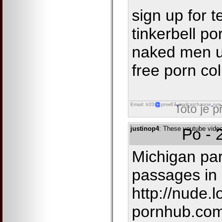
sign up for 
tinkerbell p
naked men uk
free porn co
Email: tr20
pnw67
mailcatchzone
run
Toto je 
justinop4
: These youtube videos
Po - 
Michigan par
passages in 
http://nude.l
pornhub.co