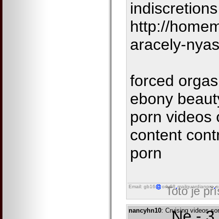
indiscretions
http://home
aracely-nyas
forced orga
ebony beauty
porn videos 
content cont
porn
Email: gb16
orly68
mailguardianpro
o
Toto je př
nancyhn10
: Cruising videos sor
Ne - 3