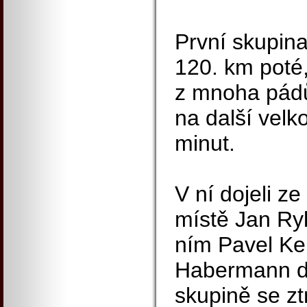
První skupina
120. km poté
z mnoha pádů
na další velk
minut.
V ní dojeli ze
místě Jan Ry
ním Pavel Ke
Habermann do
skupině se zt