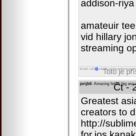
addison-riya
amateuir tee
vid hillary j
streaming o
Email: cw5
orly68
mailguardianpro
on
Toto je př
jerijb6
: Amazing fetish big ass 
Čt - 
Greatest asi
creators to d
http://sublim
for.ios.kan