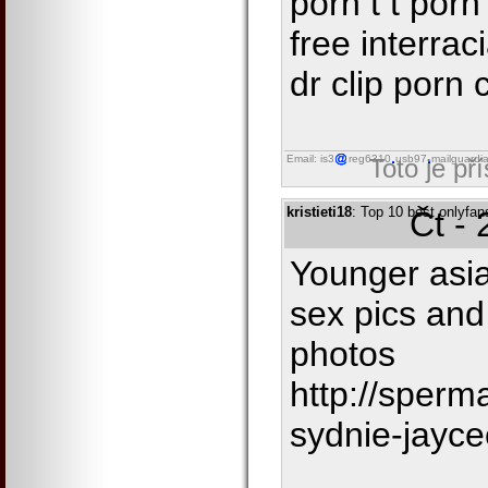
porn t t porn
free interra
dr clip porn
Email: is3
reg6310
usb97
mailguardi
Toto je př
kristieti18
: Top 10 best onlyfans
Čt -
Younger asia
sex pics and
photos
http://sperm
sydnie-jayce