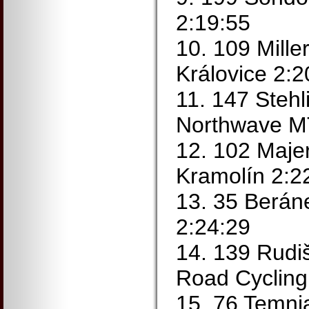
2:19:55
10. 109 Mill
Královice 2:2
11. 147 Steh
Northwave M
12. 102 Maje
Kramolín 2:2
13. 35 Berán
2:24:29
14. 139 Rudi
Road Cycling
15. 76 Temnia