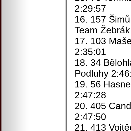
2:29:57
16. 157 Šimů
Team Žebrák
17. 103 Maš
2:35:01
18. 34 Běloh
Podluhy 2:46
19. 56 Hasne
2:47:28
20. 405 Cand
2:47:50
21. 413 Vojt