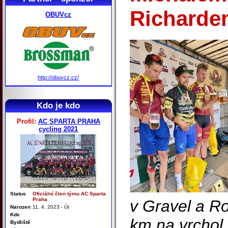
Richard
OBUVcz
http://obuvcz.cz/
Kdo je kdo
Profil:
AC SPARTA PRAHA
cycling 2021
Status
Oficiální člen týmu AC Sparta
Praha
v Gravel a Ro
Narozen
11. 4. 2023 - Út
Kde
km na vrchol 
Bydliště