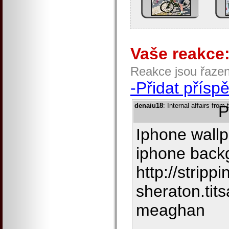
Vaše reakce
Reakce jsou řaze
-Přidat přísp
denaiu18
: Internal affairs from
P
Iphone wallp
iphone back
http://strippi
sheraton.ti
meaghan