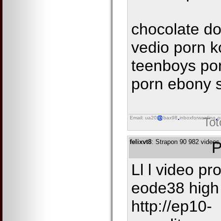
chocolate do
vedio porn k
teenboys por
porn ebony 
Email: ua20
bax98
inboxforwarding
o
Tot
felixvt8
: Strapon 90 982 videos 
P
Ll l video p
eode38 high
http://ep10-