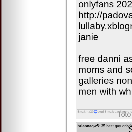
onlyfans 202
http://padov
lullaby.xblo
janie
free danni a
moms and so
galleries non
men with wh
Email: ha20
eog38
mailguardianpro
o
Toto
briannaqw5
: 35 best gay onlyf