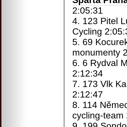
Sparta Prah
2:05:31
4. 123 Pitel 
Cycling 2:05:
5. 69 Kocure
monumenty 2
6. 6 Rydval M
2:12:34
7. 173 Vlk K
2:12:47
8. 114 Němec
cycling-team
9. 199 Sond