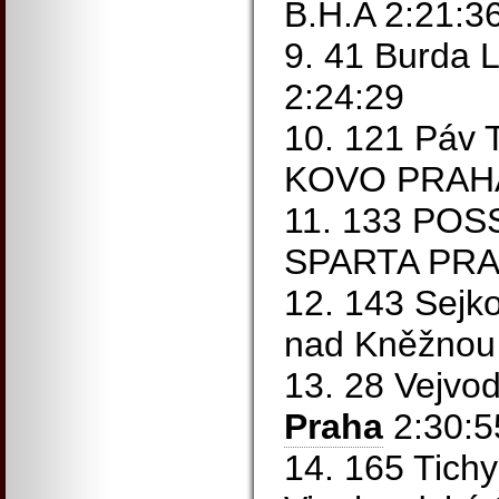
B.H.A 2:21:3
9. 41 Burda 
2:24:29
10. 121 Páv
KOVO PRAHA
11. 133 PO
SPARTA PRA
12. 143 Sejk
nad Kněžnou
13. 28 Vejvo
Praha
2:30:5
14. 165 Tichy