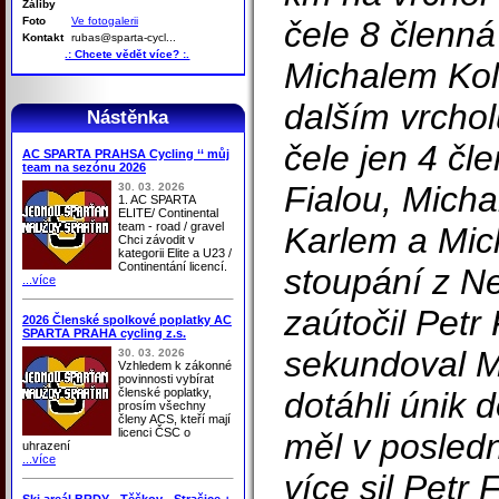
Záliby
Foto
Ve fotogalerii
čele 8 členn
Kontakt
rubas@sparta-cycl...
.: Chcete vědět více? :.
Michalem Kol
dalším vrcho
Nástěnka
čele jen 4 čl
AC SPARTA PRAHSA Cycling ‘‘ můj
team na sezónu 2026
Fialou, Mich
30. 03. 2026
1. AC SPARTA
ELITE/ Continental
team - road / gravel
Karlem a Mi
Chci závodit v
kategorii Elite a U23 /
Continentání licencí.
stoupání z N
...více
zaútočil Petr
2026 Členské spolkové poplatky AC
SPARTA PRAHA cycling z.s.
sekundoval M
30. 03. 2026
Vzhledem k zákonné
povinnosti vybírat
členské poplatky,
dotáhli únik 
prosím všechny
členy ACS, kteří mají
licenci ČSC o
měl v posled
uhrazení
...více
více sil Petr 
Ski areál BRDY - Těškov - Strašice +