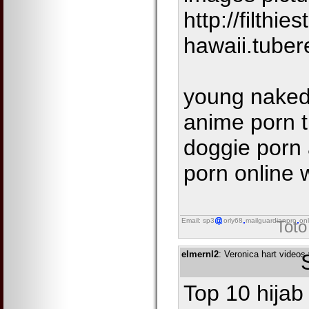
http://filthie
hawaii.tube
young naked 
anime porn tu
doggie porn
porn online 
Email: sp3
orly68
mailguardianpro
onl
Toto
elmernl2
: Veronica hart videos
Top 10 hijab