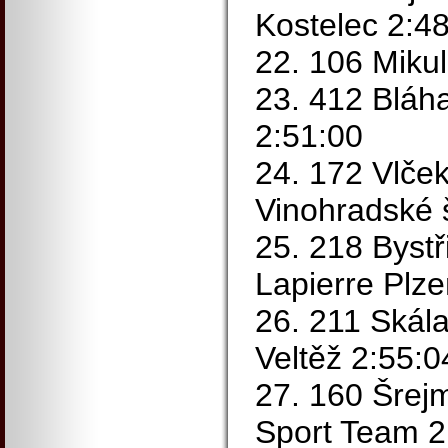
Kostelec 2:4
22. 106 Miku
23. 412 Bláh
2:51:00
24. 172 Vlček
Vinohradské 
25. 218 Bystř
Lapierre Plze
26. 211 Skál
Veltěž 2:55:0
27. 160 Šrej
Sport Team 2