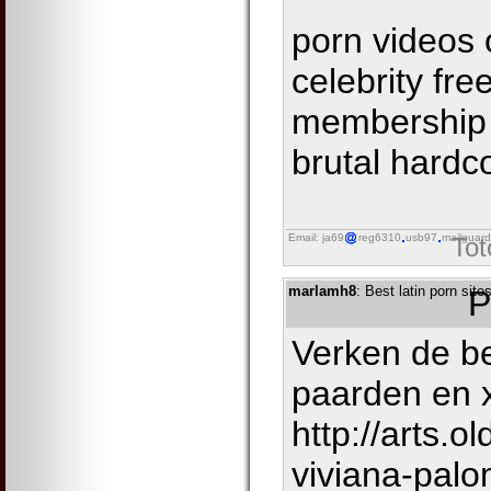
porn videos 
celebrity fre
membership f
brutal hardc
Email: ja69
reg6310
usb97
mailguard
Tot
marlamh8
: Best latin porn sit
P
Verken de be
paarden en x
http://arts.
viviana-pal