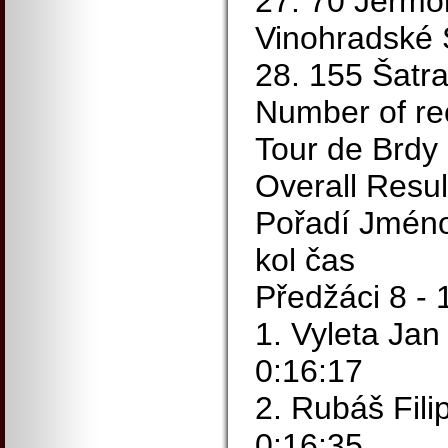
27. 70 Jermo
Vinohradské 
28. 155 Šatra
Number of re
Tour de Brdy
Overall Resul
Pořadí Jméno 
kol čas
Předžáci 8 - 
1. Vyleta Ja
0:16:17
2. Rubáš Fili
0:16:35