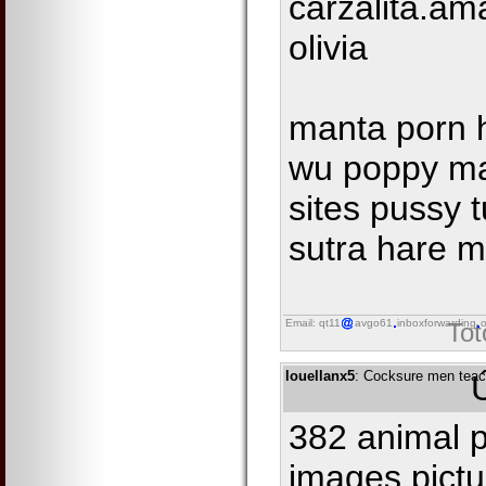
carzalita.am
olivia
manta porn 
wu poppy ma
sites pussy 
sutra hare 
Email: qt11
avgo61
inboxforwarding
o
Tot
louellanx5
: Cocksure men teac
382 animal p
images pict