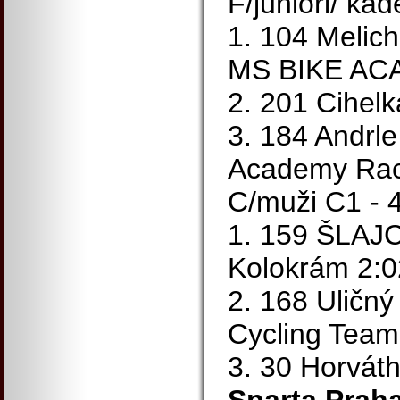
F/junioři/ kad
1. 104 Melic
MS BIKE AC
2. 201 Cihel
3. 184 Andrle
Academy Rac
C/muži C1 - 4
1. 159 ŠLAJC
Kolokrám 2:0
2. 168 Uličný
Cycling Team
3. 30 Horvát