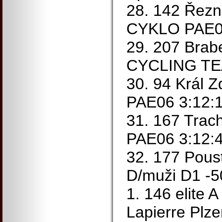
28. 142 Řezn
CYKLO PAE06
29. 207 Bra
CYCLING TE
30. 94 Král
PAE06 3:12:
31. 167 Trac
PAE06 3:12:
32. 177 Poust
D/muži D1 -50
1. 146 elite 
Lapierre Plze