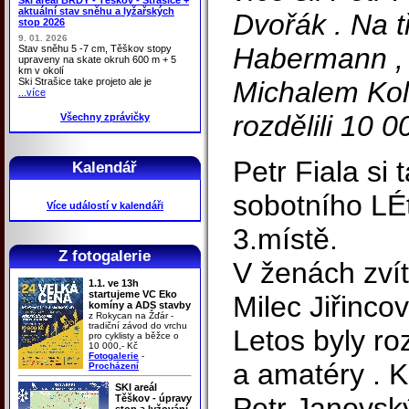
aktuální stav sněhu a lyžařských
Dvořák . Na t
stop 2026
9. 01. 2026
Habermann , 
Stav sněhu 5 -7 cm, Těškov stopy
upraveny na skate okruh 600 m + 5
km v okolí
Ski Strašice take projeto ale je
Michalem Koll
...více
rozdělili 10 0
Všechny zprávičky
Petr Fiala si 
Kalendář
sobotního LÉ
Více událostí v kalendáři
3.místě.
Z fotogalerie
V ženách zvít
1.1. ve 13h
startujeme VC Eko
Milec Jiřinco
komíny a ADS stavby
z Rokycan na Žďár -
tradiční závod do vrchu
Letos byly ro
pro cyklisty a běžce o
10 000,- Kč
Fotogalerie
-
a amatéry . K
Procházení
SKI areál
Petr Janovsk
Těškov - úpravy
stop a lyžování