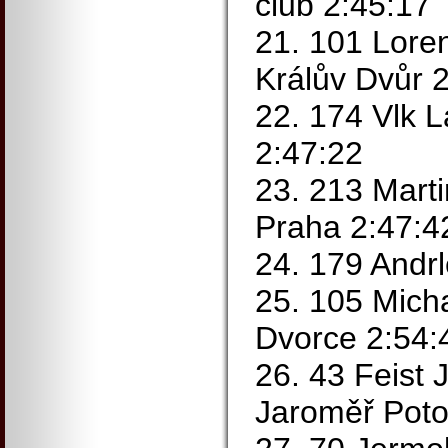
club 2:45:17
21. 101 Lore
Králův Dvůr 
22. 174 Vlk 
2:47:22
23. 213 Mart
Praha 2:47:4
24. 179 Andr
25. 105 Mich
Dvorce 2:54:
26. 43 Feist 
Jaroměř Poto