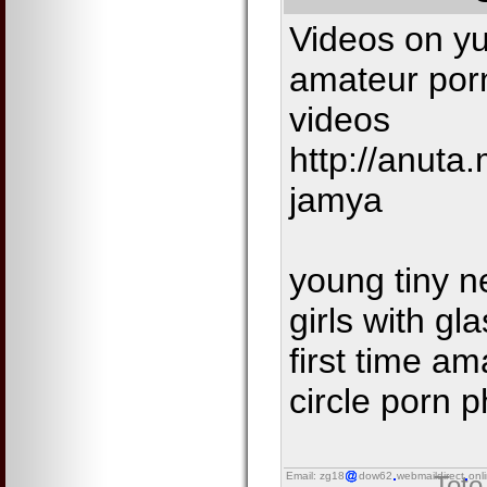
Videos on 
amateur por
videos
http://anuta
jamya
young tiny n
girls with gl
first time a
circle porn 
Email: zg18
dow62
webmaildirect
onl
Toto