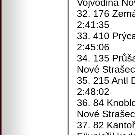
Vojvodina No
32. 176 Zemá
2:41:35
33. 410 Prýc
2:45:06
34. 135 Průš
Nové Strašec
35. 215 Antl
2:48:02
36. 84 Knobl
Nové Strašec
37. 82 Kanto