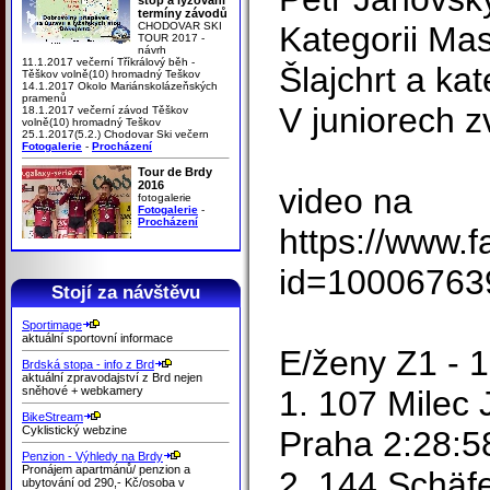
termíny závodů
CHODOVAR SKI
Kategorii Mas
TOUR 2017 -
návrh
11.1.2017 večerní Tříkrálový běh -
Šlajchrt a kat
Těškov volně(10) hromadný Teškov
14.1.2017 Okolo Mariánskolázeňských
pramenů
V juniorech z
18.1.2017 večerní závod Těškov
volně(10) hromadný Teškov
25.1.2017(5.2.) Chodovar Ski večern
Fotogalerie
-
Procházení
Tour de Brdy
2016
video na
fotogalerie
Fotogalerie
-
Procházení
https://www.
id=10006763
Stojí za návštěvu
Sportimage
aktuální sportovní informace
E/ženy Z1 - 1
Brdská stopa - info z Brd
aktuální zpravodajství z Brd nejen
sněhové + webkamery
1. 107 Milec 
BikeStream
Cyklistický webzine
Praha 2:28:5
Penzion - Výhledy na Brdy
Pronájem apartmánů/ penzion a
2. 144 Schäf
ubytování od 290,- Kč/osoba v