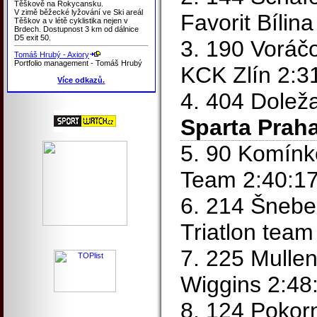
Těškově na Rokycansku.
V zimě běžecké lyžování ve Ski areál
Favorit Bílin
Těškov a v létě cyklistika nejen v
Brdech. Dostupnost 3 km od dálnice
D5 exit 50.
3. 190 Vorá
Tomáš Hrubý - Axiory
Portfolio management - Tomáš Hrubý
KCK Zlín 2:3
Více odkazů.
4. 404 Dolež
Sparta Prah
5. 90 Komín
Team 2:40:1
6. 214 Šnebe
Triatlon team
7. 225 Mulle
Wiggins 2:48
8. 124 Pokor