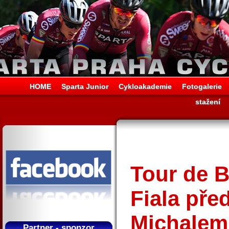
HOME
Sparta Junior
Cykloakademie
Fotogalerie
stažení
Tour de B
Fiala pře
Michalem
Partner - sponzor