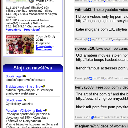
Email: sb3
dvn8110
cprt54
inboxforw
TOUR 2017 -
návrh
11.1.2017 večerní Tříkrálový běh -
wilmatd3
: These youtube videos
Těškov volně(10) hromadný Teškov
14.1.2017 Okolo Mariánskolázeňských
Hd porn videos only hq porn v
pramenů
18.1.2017 večerní závod Těškov
http://longhangingbreast.sexy
volně(10) hromadný Teškov
25.1.2017(5.2.) Chodovar Ski večern
katie morgans porn 101 shylea st
Fotogalerie
-
Procházení
Tour de Brdy
Email: vj6
reg6310
usb97
mailguardi
2016
fotogalerie
Fotogalerie
-
noreentr10
: Live sex free cam
Procházení
Qidl amateur movies stolen h
http://fake-boops-hacked.quart
Stojí za návštěvu
french famous actresses porn v
Sportimage
Email: yq6
dvn8110
cprt54
inboxforw
aktuální sportovní informace
Brdská stopa - info z Brd
kenyayc69
: Free xxx porn vide
aktuální zpravodajství z Brd nejen
sněhové + webkamery
The art of the porn gif and the
http://beach.living-room-riya.
BikeStream
Cyklistický webzine
black mif porn free porn paysit
Penzion - Výhledy na Brdy
Pronájem apartmánů/ penzion a
Email: ex16
dow62
webmaildirect
onl
ubytování od 290,- Kč/osoba v
Těškově na Rokycansku.
V zimě běžecké lyžování ve Ski areál
meghanra7
: Videos of women i
Těškov a v létě cyklistika nejen v