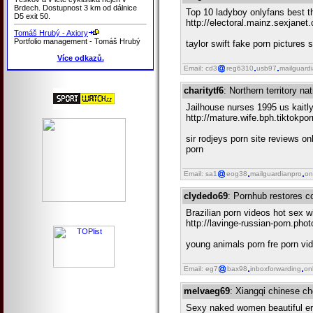
Brdech. Dostupnost 3 km od dálnice
Top 10 ladyboy onlyfans best t
D5 exit 50.
http://electoral.mainz.sexjanet
Tomáš Hrubý - Axiory
Portfolio management - Tomáš Hrubý
taylor swift fake porn pictures
Více odkazů.
Email: cd3
reg6310
usb97
mailguard
charitytf6
: Northern territory n
Jailhouse nurses 1995 us kaitly
http://mature.wife.bph.tiktokpo
sir rodjeys porn site reviews 
porn
Email: sa1
eog38
mailguardianpro
on
clydedo69
: Pornhub restores co
Brazilian porn videos hot sex w
http://lavinge-russian-porn.pho
young animals porn fre porn vi
Email: eg7
bax98
inboxforwarding
on
melvaeg69
: Xiangqi chinese ch
Sexy naked women beautiful er