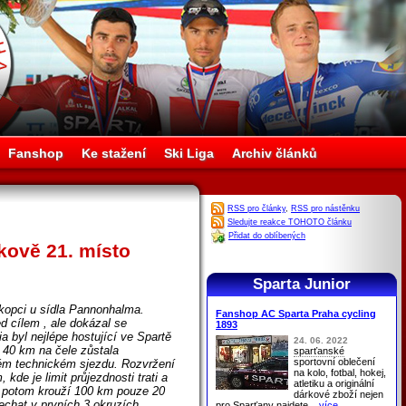
Fanshop
Ke stažení
Ski Liga
Archiv článků
RSS pro články
,
RSS pro nástěnku
Sledujte reakce TOHOTO článku
Přidat do oblíbených
kově 21. místo
Sparta Junior
kopci u sídla Pannonhalma.
Fanshop AC Sparta Praha cycling
d cílem , ale dokázal se
1893
 byl nejlépe hostující ve Spartě
24. 06. 2022
o 40 km na čele zůstala
sparťanské
sportovní oblečení
ném technickém sjezdu. Rozvržení
na kolo, fotbal, hokej,
 kde je limit průjezdnosti trati a
atletiku a originální
u potom krouží 100 km pouze 20
dárkové zboží nejen
nechat v prvních 3 okruzích
pro
Sparťany
najdete
...více