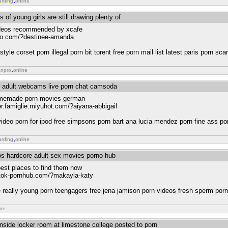
arding
online
 of young girls are still drawing plenty of
ideos recommended by xcafe
ico.com/?destinee-amanda
yle corset porn illegal porn bit torent free porn mail list latest paris porn sca
anpro
online
s adult webcams live porn chat camsoda
omemade porn movies german
er.famiglie.miyuhot.com/?aiyana-abbigail
ideo porn for ipod free simpsons porn bart ana lucia mendez porn fine ass po
arding
online
os hardcore adult sex movies porno hub
 best places to find them now
tiktok-pornhub.com/?makayla-katy
e really young porn teengagers free jena jamison porn videos fresh sperm porn
ine
nside locker room at limestone college posted to porn