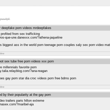
jnovější
.
ty deepfake porn videos mrdeepfakes
profited from sex trafficking
pyros-que-une.danexxx.com/?athena-jaqueline
ics biggest ass in the world porn teenage porn couples saly sex porn video mat
line
hot sex tube free porn videos xxx porn
 millennials favorite porn
ogy.talia.relayblog.com/?ana-reagan
tubes gay porn star dia croc videos porn free bdms porn
line
ed by their popularity at the gay porn
deo trailers paris hilton extreme
anasex.com/?maribel-aja