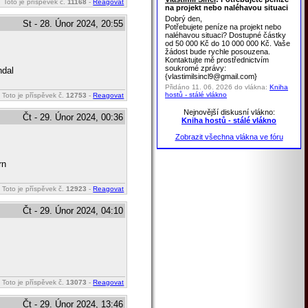
Toto je příspěvek č.
11168
-
Reagovat
na projekt nebo naléhavou situaci
Dobrý den,
St - 28. Únor 2024, 20:55
Potřebujete peníze na projekt nebo
naléhavou situaci? Dostupné částky
od 50 000 Kč do 10 000 000 Kč. Vaše
žádost bude rychle posouzena.
Kontaktujte mě prostřednictvím
soukromé zprávy:
ndal
{vlastimilsincl9@gmail.com}
Přidáno 11. 06. 2026 do vlákna:
Kniha
hostů - stálé vlákno
Toto je příspěvek č.
12753
-
Reagovat
Nejnovější diskusní vlákno:
Čt - 29. Únor 2024, 00:36
Kniha hostů - stálé vlákno
Zobrazit všechna vlákna ve fóru
rn
Toto je příspěvek č.
12923
-
Reagovat
Čt - 29. Únor 2024, 04:10
Toto je příspěvek č.
13073
-
Reagovat
Čt - 29. Únor 2024, 13:46