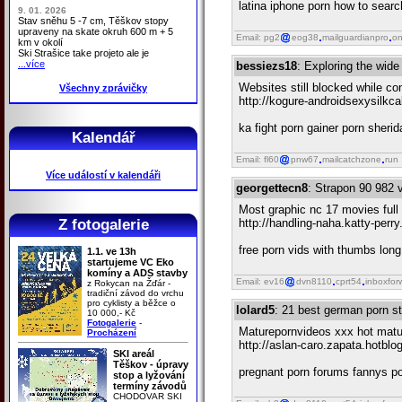
latina iphone porn how to search
9. 01. 2026
Stav sněhu 5 -7 cm, Těškov stopy
upraveny na skate okruh 600 m + 5
Email: pg2
eog38
mailguardianpro
on
km v okolí
Ski Strašice take projeto ale je
...více
bessiezs18
: Exploring the wide
Websites still blocked while c
Všechny zprávičky
http://kogure-androidsexysilkc
ka fight porn gainer porn sher
Kalendář
Email: fl60
pnw67
mailcatchzone
run
Více událostí v kalendáři
georgettecn8
: Strapon 90 982 
Most graphic nc 17 movies full f
Z fotogalerie
http://handling-naha.katty-per
free porn vids with thumbs long
1.1. ve 13h
startujeme VC Eko
komíny a ADS stavby
Email: ev16
dvn8110
cprt54
inboxfor
z Rokycan na Žďár -
tradiční závod do vrchu
pro cyklisty a běžce o
lolard5
: 21 best german porn sta
10 000,- Kč
Fotogalerie
-
Maturepornvideos xxx hot mat
Procházení
http://aslan-caro.zapata.hotblo
SKI areál
Těškov - úpravy
pregnant porn forums fannys po
stop a lyžování
termíny závodů
CHODOVAR SKI