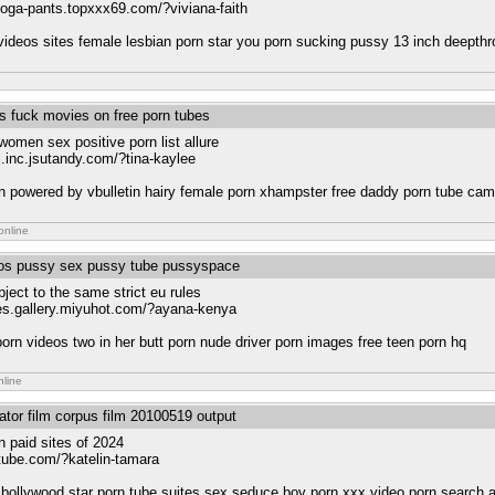
oga-pants.topxxx69.com/?viviana-faith
n videos sites female lesbian porn star you porn sucking pussy 13 inch deepth
os fuck movies on free porn tubes
 women sex positive porn list allure
l.inc.jsutandy.com/?tina-kaylee
 powered by vbulletin hairy female porn xhampster free daddy porn tube cam
online
eos pussy sex pussy tube pussyspace
ject to the same strict eu rules
tes.gallery.miyuhot.com/?ayana-kenya
 porn videos two in her butt porn nude driver porn images free teen porn hq
nline
eator film corpus film 20100519 output
n paid sites of 2024
tube.com/?katelin-tamara
 bollywood star porn tube suites sex seduce boy porn xxx video porn search al