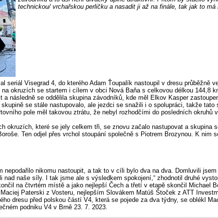
technickou/ vrchařskou perličku a nasadit ji až na finále, tak jak to má 
 seriál Visegrad 4, do kterého Adam Ťoupalík nastoupil v dresu průběžně v
l na okruzích se startem i cílem v obci Nová Baňa s celkovou délkou 144,8 k
it a následně se oddělila skupina závodníků, kde měl Elkov Kasper zastoup
kupině se stále nastupovalo, ale jezdci se snažili i o spolupráci, takže tato
tovního pole měl takovou ztrátu, že nebyl rozhodčími do posledních okruhů 
h okruzích, které se jely celkem tři, se znovu začalo nastupovat a skupina 
Boroše. Ten odjel přes vrchol stoupání společně s Piotrem Brozynou. K nim s
 nepodařilo nikomu nastoupit, a tak to v cíli bylo dva na dva. Domluvili jse
li nad naše síly. I tak jsme ale s výsledkem spokojení,“ zhodnotil druhé vy
ončil na čtvrtém místě a jako nejlepší Čech a třetí v etapě skončil Michael B
 Maciej Paterski z Vosteru, nejlepším Slovákem Matúš Štoček z ATT Invest
ého dresu před polskou částí V4, která se pojede za dva týdny, se oblékl Ma
rečném podniku V4 v Brně 23. 7. 2023.