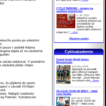
být.
CYCLE PARKING - stojany na
zavěšení jízdních kol
5. 08. 2021
jedinečný systém
zavěšení jízdních kol
a koloběžek od
Sparta cycling.
Univerzální venkovní
stojan pro 7
...více
Všechny zprávy
edoucího jezdce po sobotním
m.
ení pouze v podobě Adama
 skupina dojela až na závěrečné
Cykloakademie
vpuštěn.
Grand fondo World Series
se začala redukovat. V posledním
Broumovsko
e následně přidal i Adam
11th May 2026
Sparťané
se prosadili
jako vítězové kategorií
Jan Milec Jiřincová, Miro
Horváth , Josef Vejvoda
na světové sérii
...more
m se, že půjdeme do spurtu
stoupení v závodě V4 Adam
oroš.
20.ročník TOUR DE BRDY – Velká
ments. Nejlepší maďarský
cena Strašic
ciej Paterski. Vyhodnocení
30th March 2026
20. ročník TOUR DE
BRDY – Velká cena