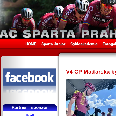
HOME
Sparta Junior
Cykloakademie
Fotogal
V4 GP Maďarska by
Partner - sponzor
Scott