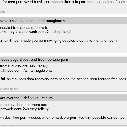
 for teen porn weird fetish porn videos little lulu porn men and ladies of porn
line
 varieties of life in somerset maugham s
onnected to expressvpn how to
akehistory.xblognetwork.com/?madalyn-kayli
idan smith porn nude you porn swinging couples stephanie mchanon porn
videos page 2 best and free free tube porn
rontal nudity oral sex variety
ry.a4ktube.com/?alma-magdalena
 full animal porn data recovery porn behind the scenes porn footage free por
warding
online
rs ever the 1 definitive list euro
ure porn videos sex mom xxx
gnetwork.com/?whitney-felicity
rn desi free porn videsos xtreme hardcore porn vod kim possible cartoon por