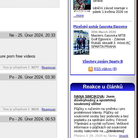
Strašic
silniční závod startuje v
pátek 1.května 2026 ve
...more
Plzeňský pohár časovka Ejpovice
30th March 2026
Ne - 25. Únor 2024, 20:33
Masters časovka MTB
Golf Ejpovice - Zdenek
Rubáš obsadil 3. místo
AC
SPARTA PRAHA
ure porn free videos
Všechny zprávy Sparty B
Toto je příspěvek č.
9277
-
Reagovat
RSS vlákno (B)
Po - 26. Únor 2024, 03:30
Reakce u článků
IVANA SIMCIKOVA
: Jsem
důvěryhodný a spolehlivý
soukromý věřitel
Půjčky s ručením na směnku i pro
Toto je příspěvek č.
9615
-
Reagovat
problémové klienty. Půjčky od
soukromé osoby bez podvodu a bez
Po - 26. Únor 2024, 06:53
poplatku za sjednání úvěru. Férové
??jednání a rychlé vyřízení. Veškeré
informace o půjčkách od soukromé
osoby naleznete na
...[zkráceno]
Přidáno 3. 08. 2026 ke článku:
Veselé