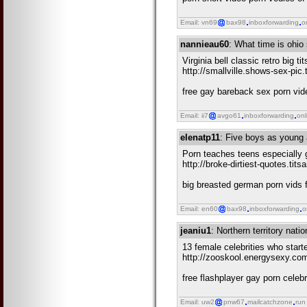
Email: vn69
bax98
inboxforwarding
o
nannieau60
: What time is ohio
Virginia bell classic retro big t
http://smallville.shows-sex-pic
free gay bareback sex porn vi
Email: ii7
avgo61
inboxforwarding
onl
elenatp11
: Five boys as young 
Porn teaches teens especially
http://broke-dirtiest-quotes.ti
big breasted german porn vids f
Email: en60
bax98
inboxforwarding
o
jeaniu1
: Northern territory nat
13 female celebrities who start
http://zooskool.energysexy.com
free flashplayer gay porn cele
Email: uw2
pnw67
mailcatchzone
run