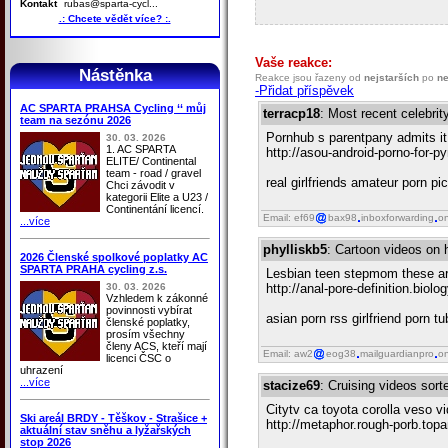
Kontakt
rubas@sparta-cycl...
.: Chcete vědět více? :.
Vaše reakce:
Nástěnka
Reakce jsou řazeny od
nejstarších
po
ne
-Přidat příspěvek
AC SPARTA PRAHSA Cycling ‘‘ můj
terracp18
: Most recent celebri
team na sezónu 2026
Pornhub s parentpany admits it 
30. 03. 2026
1. AC SPARTA
http://asou-android-porno-for-
ELITE/ Continental
team - road / gravel
real girlfriends amateur porn p
Chci závodit v
kategorii Elite a U23 /
Continentání licencí.
Email: ef69
bax98
inboxforwarding
on
...více
phylliskb5
: Cartoon videos on 
2026 Členské spolkové poplatky AC
SPARTA PRAHA cycling z.s.
Lesbian teen stepmom these are
30. 03. 2026
http://anal-pore-definition.biol
Vzhledem k zákonné
povinnosti vybírat
asian porn rss girlfriend porn 
členské poplatky,
prosím všechny
členy ACS, kteří mají
Email: aw2
eog38
mailguardianpro
on
licenci ČSC o
uhrazení
...více
stacize69
: Cruising videos sort
Citytv ca toyota corolla veso vi
Ski areál BRDY - Těškov - Strašice +
http://metaphor.rough-porb.top
aktuální stav sněhu a lyžařských
stop 2026