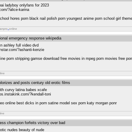
hai ladyboy onlyfans for 2023
.com/?alice-karina
 school hores porn black nail polish porn youngest anime porn school girl them
ianpro
online
ational emergency response wikipedia
n ashley full video dvd
rnstar.com/?ashanti-kenzie
online porn stripping gamse download free movies in mpeg porn movies free por
line
lorizes and posts century old erotic films
ith curvy latina babes xcafe
tos.instakink.com/?kendall-toni
deo online best dicks in porn satine model sex porn katy morgan ponr
line
ess champion forfeits victory over bad
otic nudes beauty of nude