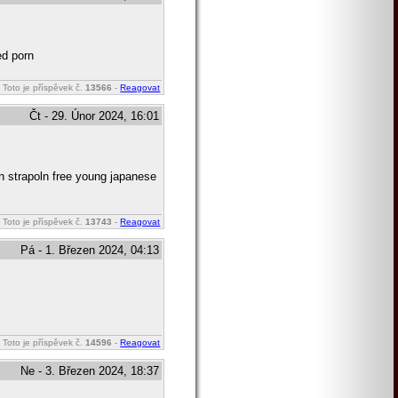
ed porn
Toto je příspěvek č.
13566
-
Reagovat
Čt - 29. Únor 2024, 16:01
n strapoln free young japanese
Toto je příspěvek č.
13743
-
Reagovat
Pá - 1. Březen 2024, 04:13
Toto je příspěvek č.
14596
-
Reagovat
Ne - 3. Březen 2024, 18:37