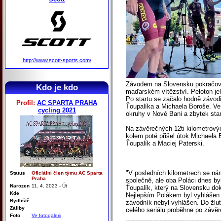
http://www.scott-sports.com/
Závodem na Slovensku pokračoval
Kdo je kdo
maďarském vítězství. Peloton je
Po startu se začalo hodně závod
Profil:
AC SPARTA PRAHA
Ťoupalíka a Michaela Boroše. Ve s
cycling 2021
okruhy v Nové Bani a zbytek star
Na závěrečných 12ti kilometrovýc
kolem poté přišel útok Michaela 
Ťoupalík a Maciej Paterski.
"V posledních kilometrech se nám
Status
Oficiální člen týmu AC Sparta
Praha
společně, ale oba Poláci dnes by
Narozen
11. 4. 2023 - Út
Ťoupalík, který na Slovensku dok
Kde
Nejlepším Polákem byl vyhlášen
Bydliště
závodník nebyl vyhlášen. Do žlut
Záliby
celého seriálu proběhne po závě
Foto
Ve fotogalerii