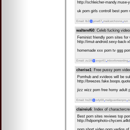
http://schleicher-mandy.muse-y
uk porn girls controll best por
Email: lb2
pnw67
mailcatchzone
run
walteref60
: Celeb fucking vide
Feminist friendly porn sites for
http://imut-android.sexy-back-x
homemade xxx porn tv ggg porn
Email: zu18
avgo61
inboxforwarding
cherise1
: Free pussy porn vid
Pornhub and xvideos will be sub
http://breezes.fake.boops.quo
jizz wizz porn free horny adult
Email: hs20
orly68
mailguardianpro
o
claireiu6
: Index of charactercr
Best porn sites reviews top por
http://hdpornphoto-chyceni.a4k
porn short video porn vedios of