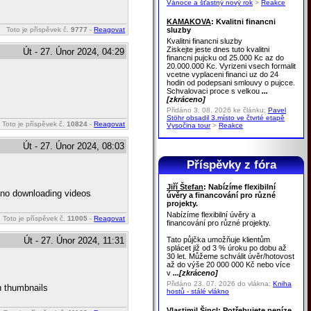
Vánoce a šťastný nový rok
>
Reakce
KAMAKOVA
: Kvalitni financni
sluzby
Toto je příspěvek č.
9777
-
Reagovat
Kvalitni financni sluzby
Ziskejte jeste dnes tuto kvalitni
Út - 27. Únor 2024, 04:29
financni pujcku od 25.000 Kc az do
20.000.000 Kc. Vyrizeni vsech formalit
vcetne vyplaceni financi uz do 24
hodin od podepsani smlouvy o pujcce.
Schvalovaci proce s velkou
...
[zkráceno]
Přidáno 3. 08. 2026 ke článku:
Pavel
Stöhr obsadil 3.místo ve čtvrté etapě
Toto je příspěvek č.
10824
-
Reagovat
Vysočina tour
>
Reakce
Út - 27. Únor 2024, 08:03
Příspěvky z fóra
Jiří Štefan
: Nabízíme flexibilní
n no downloading videos
úvěry a financování pro různé
projekty.
Nabízíme flexibilní úvěry a
Toto je příspěvek č.
11005
-
Reagovat
financování pro různé projekty.
Tato půjčka umožňuje klientům
Út - 27. Únor 2024, 11:31
splácet již od 3 % úroku po dobu až
30 let. Můžeme schválit úvěr/hotovost
až do výše 20 000 000 Kč nebo více
v
...[zkráceno]
Přidáno 23. 07. 2026 do vlákna:
Kniha
n thumbnails
hostů - stálé vlákno
Vlastimil Šincl
: Potřebujete peníze