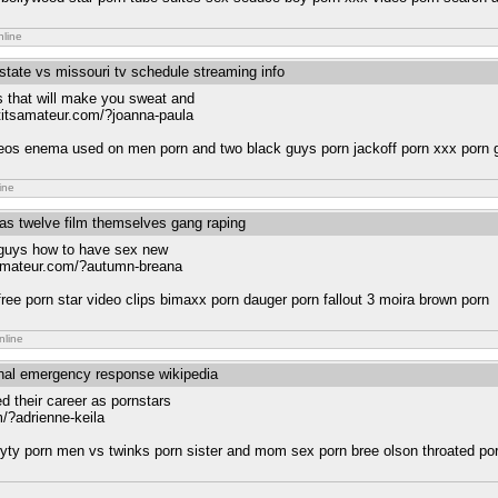
nline
 state vs missouri tv schedule streaming info
its that will make you sweat and
.titsamateur.com/?joanna-paula
deos enema used on men porn and two black guys porn jackoff porn xxx porn
ine
as twelve film themselves gang raping
 guys how to have sex new
tsamateur.com/?autumn-breana
ree porn star video clips bimaxx porn dauger porn fallout 3 moira brown porn
nline
ional emergency response wikipedia
ed their career as pornstars
/?adrienne-keila
bryty porn men vs twinks porn sister and mom sex porn bree olson throated po