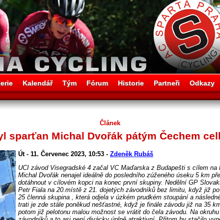
erie
Kalendář
Tým
Fórum
Historie
Partneři
Odkazy
Článek
l sparťan Michal Dvořák pátým Čechem cel
Út - 11. Červenec 2023, 10:53 -
Zdeněk Rubáš
UCI závod Visegradské 4 začal VC Maďarska z Budapešti s cílem na 
Michal Dvořák nenajel ideálně do posledního zúženého úseku 5 km pře
dotáhnout v cílovém kopci na konec první skupiny. Nedělní GP Slovakia
Petr Fiala na 20.místě z 21. dojetých závodníků bez limitu, když již p
25 členná skupina , která odjela v úzkém prudkém stoupání a násled
trati je zde stále poněkud nešťastné, když je finále závodu již na 35 km,
potom již pelotonu malou možnost se vrátit do čela závodu. Na okruh
závodníků a to asi není divácky úplně atraktivní. Přitom by stačilo vy