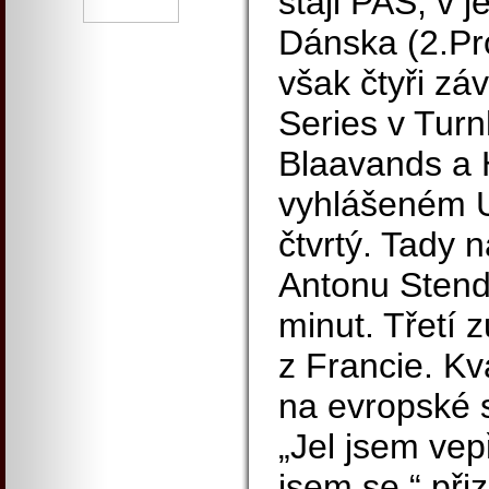
stáji PAS, v j
Dánska (2.Pro
však čtyři zá
Series v Tur
Blaavands a 
vyhlášeném 
čtvrtý. Tady 
Antonu Stend
minut. Třetí 
z Francie. Kva
na evropské 
„Jel jsem vep
jsem se,“ přiz