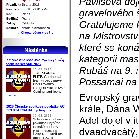
Pavlisová doj
Přezdívka
Sparta 2018
Narozen
30. 11. -0001 - Po
gravelového 
Kde
Praha
Bydliště
Praha
Gratulujeme 
Záliby
Cyklistika
Kontakt
sparta.praha@sezn...
na Mistrovstv
.: Chcete vědět více? :.
které se koná
Nástěnka
kategorii mas
AC SPARTA PRAHSA Cycling ‘‘ můj
team na sezónu 2026
Rubáš na 9. 
30. 03. 2026
1. AC SPARTA
ELITE/ Continental
Possamai na 
team - road / gravel
Chci závodit v
kategorii Elite a U23 /
Continentání licencí.
Evropský gra
...více
krále, Dána 
2026 Členské spolkové poplatky AC
SPARTA PRAHA cycling z.s.
30. 03. 2026
Adel dojel v 
Vzhledem k zákonné
povinnosti vybírat
členské poplatky,
dvaadvacátý, 
prosím všechny
členy ACS, kteří mají
licenci ČSC o