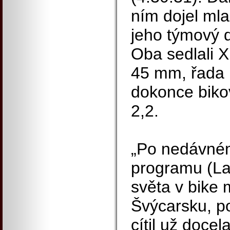
ním dojel mla
jeho týmový 
Oba sedlali 
45 mm, řada ú
dokonce biko
2,2.
„Po nedávné
programu (Law
světa v bike
Švýcarsku, po
cítil už docel