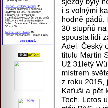
sjezdy byly n
Cyklistický webzine
Penzion - Výhledy na Brdy
i s volnými k
Pronájem apartmánů/ penzion a
ubytování od 290,- Kč/osoba v
Těškově na Rokycansku.
hodně pádů. 
V zimě běžecké lyžování ve Ski areál
Těškov a v létě cyklistika nejen v
Brdech. Dostupnost 3 km od dálnice
30 stupňů na
D5 exit 50.
Tomáš Hrubý - Axiory
spousta lidí z
Portfolio management - Tomáš Hrubý
Více odkazů.
Adel. Český 
titulu Martin
Už 31letý Wür
mistrem světa
z roku 2015, j
Kaťuši a pět l
Tech. Letos 