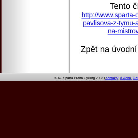
Tento č
http://www.sparta-
pavlisova-z-tymu-a
na-mistrov
Zpět na úvodní
© AC Sparta Praha Cycling 2008 (
Kontakty
,
o webu
,
Och