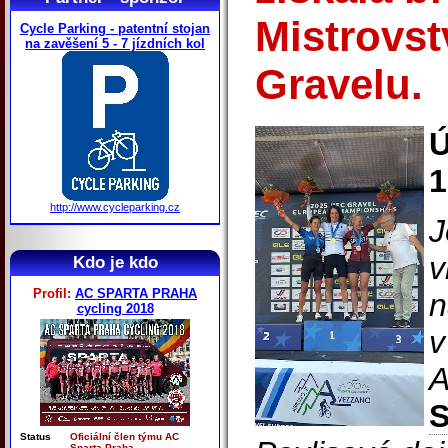
Mistrovst
Cycle Parking - patentní stojan
na zavěšení 5 - 7 jízdních kol
Gravelu.
Ú
1
http://www.cycleparking.cz
J
v
Kdo je kdo
Profil:
AC SPARTA PRAHA
n
cycling 2018
v
A
S
Status
Oficiální člen týmu AC
Sparta Praha