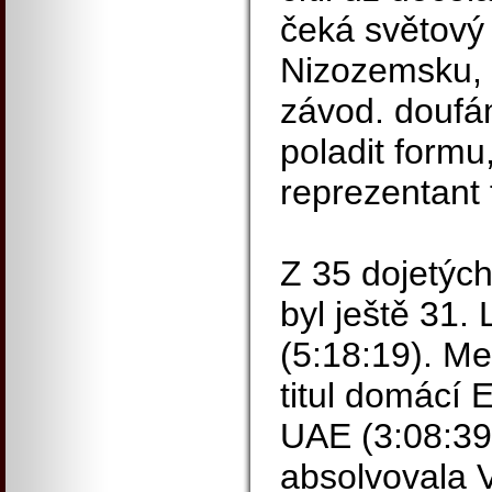
čeká světový
Nizozemsku, 
závod. doufá
poladit formu,
reprezentant 
Z 35 dojetých
byl ještě 31.
(5:18:19). Me
titul domácí 
UAE (3:08:39)
absolvovala V