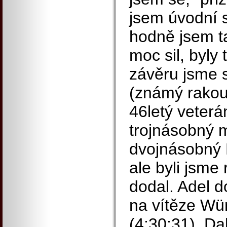
jsem úvodní s
hodně jsem t
moc sil, byly
závěru jsme s
(známý rakou
46letý veterá
trojnásobný m
dvojnásobný E
ale byli jsme 
dodal. Adel d
na vítěze Wü
(4:30:31). Da