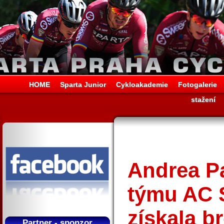
HOME
Sparta Junior
Cykloakademie
Fotogalerie
stažení
Andrea Pa
týmu AC 
získala b
Partner - sponzor