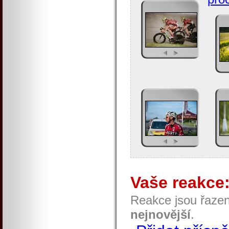
Vaše reakce
Reakce jsou řaze
nejnovější
.