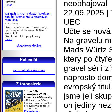
neobhajoval
uhrazení
...více
22.09.2025 | 
Ski areál BRDY - Těškov - Strašice +
aktuální stav sněhu a lyžařských
UEC
stop 2026
9. 01. 2026
Stav sněhu 5 -7 cm, Těškov stopy
Učte se nová 
upraveny na skate okruh 600 m + 5
km v okolí
Ski Strašice take projeto ale je
Na gravelu me
...více
Všechny zprávičky
Mads Würtz S
který po čtyř
Kalendář
gravel sérii z
Více událostí v kalendáři
naprosto dom
Z fotogalerie
evropský titul
1.1. ve 13h
jsme jeli skup
startujeme VC Eko
komíny a ADS stavby
z Rokycan na Žďár -
on jediný nez
tradiční závod do vrchu
pro cyklisty a běžce o
10 000,- Kč
Fotogalerie
-