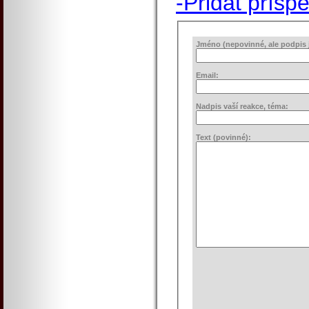
-Přidat přísp
Jméno (nepovinné, ale podpis j
Email:
Nadpis vaší reakce, téma:
Text (povinné):