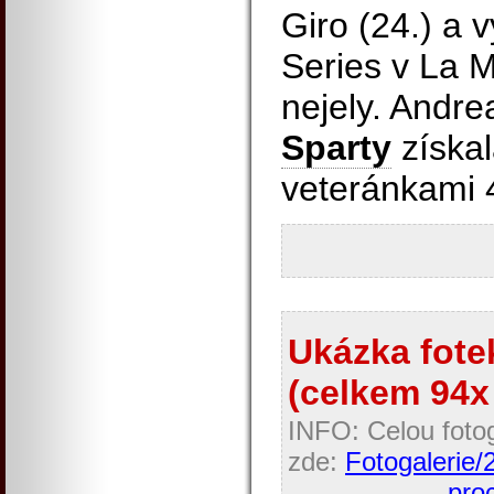
Giro (24.) a 
Series v La 
nejely. Andre
Sparty
získal
veteránkami 
Ukázka fotek
(celkem 94x 
INFO: Celou fotog
zde:
Fotogalerie/
proc