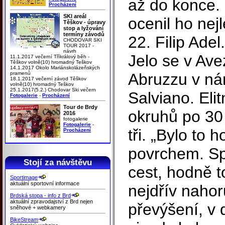
až do konce. 
Procházení
SKI areál
ocenil ho nej
Těškov - úpravy
stop a lyžování
termíny závodů
22. Filip Adel.
CHODOVAR SKI
TOUR 2017 -
návrh
Jelo se v Ave
11.1.2017 večerní Tříkrálový běh -
Těškov volně(10) hromadný Teškov
14.1.2017 Okolo Mariánskolázeňských
pramenů
Abruzzu v ná
18.1.2017 večerní závod Těškov
volně(10) hromadný Teškov
25.1.2017(5.2.) Chodovar Ski večern
Salviano. Eli
Fotogalerie
-
Procházení
Tour de Brdy
okruhů po 30
2016
fotogalerie
Fotogalerie
-
tři. „Bylo to 
Procházení
povrchem. Sp
Stojí za návštěvu
cest, hodně t
Sportimage
aktuální sportovní informace
nejdřív nahor
Brdská stopa - info z Brd
aktuální zpravodajství z Brd nejen
převýšení, v d
sněhové + webkamery
BikeStream