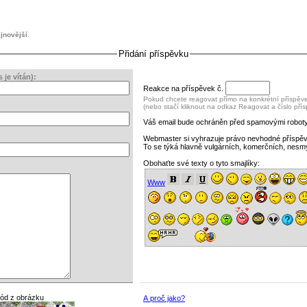
jnovější
.
Přidání příspěvku
je vítán):
Reakce na příspěvek č.
Pokud chcete reagovat přímo na konkrétní příspěvek
(nebo stačí kliknout na odkaz Reagovat a číslo pří
Váš email bude ochráněn před spamovými roboty
Webmaster si vyhrazuje právo nevhodné příspě
To se týká hlavně vulgárních, komerčních, nesm
Obohaťte své texty o tyto smajlíky:
Www
kód z obrázku
A proč jako?