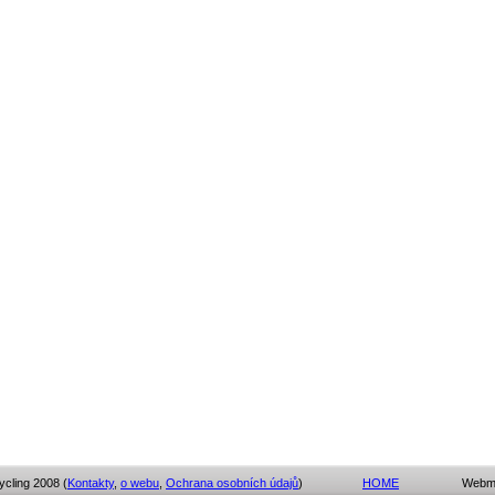
cling 2008 (
Kontakty
,
o webu
,
Ochrana osobních údajů
)
HOME
Webmas