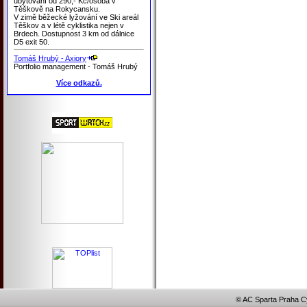
ubytování od 290,- Kč/osoba v
Těškově na Rokycansku.
V zimě běžecké lyžování ve Ski areál
Těškov a v létě cyklistika nejen v
Brdech. Dostupnost 3 km od dálnice
D5 exit 50.
Tomáš Hrubý - Axiory
Portfolio management - Tomáš Hrubý
Více odkazů.
© AC Sparta Praha Cy