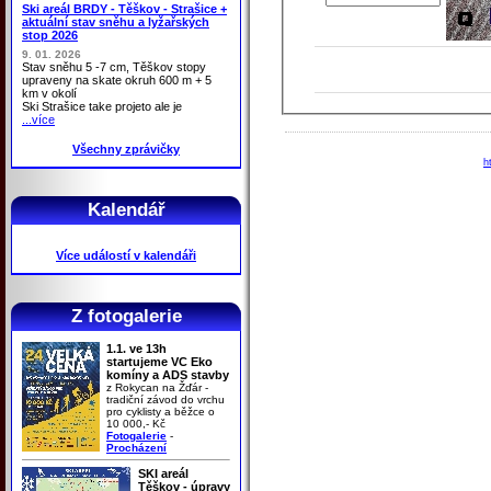
Ski areál BRDY - Těškov - Strašice +
aktuální stav sněhu a lyžařských
stop 2026
9. 01. 2026
Stav sněhu 5 -7 cm, Těškov stopy
upraveny na skate okruh 600 m + 5
km v okolí
Ski Strašice take projeto ale je
...více
Všechny zprávičky
h
Kalendář
Více událostí v kalendáři
Z fotogalerie
1.1. ve 13h
startujeme VC Eko
komíny a ADS stavby
z Rokycan na Žďár -
tradiční závod do vrchu
pro cyklisty a běžce o
10 000,- Kč
Fotogalerie
-
Procházení
SKI areál
Těškov - úpravy