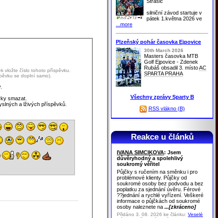
Strašic
silniční závod startuje v
pátek 1.května 2026 ve
...more
Plzeňský pohár časovka Ejpovice
30th March 2026
Masters časovka MTB
Golf Ejpovice - Zdenek
Rubáš obsadil 3. místo
AC
 vložte číslo tohoto příspěvku.
SPARTA PRAHA
spěvku se doplní samo).
.
Všechny zprávy Sparty B
vky smazat.
yslných a lživých příspěvků.
RSS vlákno (B)
Reakce u článků
IVANA SIMCIKOVA
: Jsem
důvěryhodný a spolehlivý
soukromý věřitel
Půjčky s ručením na směnku i pro
problémové klienty. Půjčky od
soukromé osoby bez podvodu a bez
poplatku za sjednání úvěru. Férové
??jednání a rychlé vyřízení. Veškeré
informace o půjčkách od soukromé
osoby naleznete na
...[zkráceno]
Přidáno 3. 08. 2026 ke článku:
Veselé