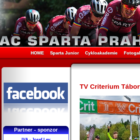
HOME
Sparta Junior
Cykloakademie
Fotogal
TV Criterium Tábo
Partner - sponzor
IVA - Josef Lev