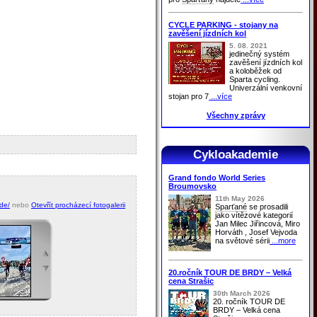
CYCLE PARKING - stojany na
zavěšení jízdních kol
5. 08. 2021
jedinečný systém
zavěšení jízdních kol
a koloběžek od
Sparta cycling.
Univerzální venkovní
stojan pro 7
...více
Všechny zprávy
Cykloakademie
Grand fondo World Series
Broumovsko
11th May 2026
de/
nebo
Otevřít procházecí fotogalerii
Sparťané
se prosadili
jako vítězové kategorií
Jan Milec Jiřincová, Miro
Horváth , Josef Vejvoda
na světové sérii
...more
20.ročník TOUR DE BRDY – Velká
cena Strašic
30th March 2026
20. ročník TOUR DE
BRDY – Velká cena