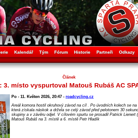
erie
Kalendář
Tým
Fórum
Historie
Partneři
Odkazy
Článek
r: 3. místo vyspurtoval Matouš Rubáš AC S
Po - 11. Květen 2026, 20:47 -
roadcycling.cz
Areál komora hostil okruhový závod na cíl . Po úvodních kolech se na 
která získala náskok a držela se celý závod před pelotonem 30 sekund
skupiny a v závěru odjel. V cílovém spurtu se prosadil Patrick Lienert
Matouš Rubáš na 3. místě a 6. místě Petr Hladík