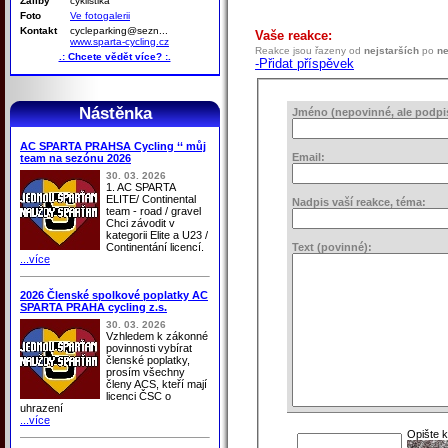
Záliby
cyklistika
Foto
Ve fotogalerii
Kontakt
cycleparking@sezn...
Vaše reakce:
www.sparta-cycling.cz
Reakce jsou řazeny od
nejstarších
po
ne
.: Chcete vědět více? :.
-Přidat příspěvek
Nástěnka
Jméno (nepovinné, ale podpis 
AC SPARTA PRAHSA Cycling ‘‘ můj
Email:
team na sezónu 2026
30. 03. 2026
1. AC SPARTA
ELITE/ Continental
Nadpis vaší reakce, téma:
team - road / gravel
Chci závodit v
kategorii Elite a U23 /
Continentání licencí.
Text (povinné):
...více
2026 Členské spolkové poplatky AC
SPARTA PRAHA cycling z.s.
30. 03. 2026
Vzhledem k zákonné
povinnosti vybírat
členské poplatky,
prosím všechny
členy ACS, kteří mají
licenci ČSC o
uhrazení
...více
Opište 