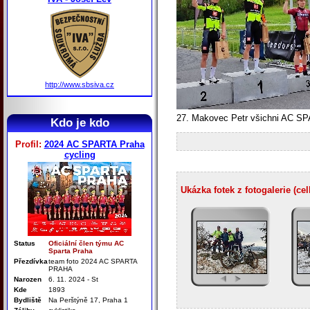
http://www.sbsiva.cz
27. Makovec Petr všichni AC 
Kdo je kdo
Profil:
2024 AC SPARTA Praha
cycling
Ukázka fotek z fotogalerie (ce
Status
Oficiální člen týmu AC
Sparta Praha
Přezdívka
team foto 2024 AC SPARTA
PRAHA
Narozen
6. 11. 2024 - St
Kde
1893
Bydliště
Na Perštýně 17, Praha 1