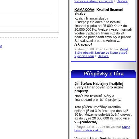
Vánoce a šťastný nový rok
>
Reakce
KAMAKOVA
: Kvalitni financni
sluzby
Kvalitni financni sluzby
Ziskejte jeste dnes tuto kvalitni
financni pujcku od 25.000 Kc az do
20.000.000 Kc. Vyrizeni vsech formalit
vcetne vyplaceni financi uz do 24
hodin od podepsani smlouvy o pujcce.
Schvalovaci proce s velkou
...
[zkráceno]
ha
Přidáno 3. 08. 2026 ke článku:
Pavel
Stöhr obsadil 3.místo ve čtvrté etapě
Vysočina tour
>
Reakce
Příspěvky z fóra
Jiří Štefan
: Nabízíme flexibilní
úvěry a financování pro různé
projekty.
Nabízíme flexibilní úvěry a
financování pro různé projekty.
Tato půjčka umožňuje klientům
splácet již od 3 % úroku po dobu až
30 let. Můžeme schválit úvěr/hotovost
až do výše 20 000 000 Kč nebo více
v
...[zkráceno]
Přidáno 23. 07. 2026 do vlákna:
Kniha
hostů - stálé vlákno
Vlastimil Šincl
: Potřebujete peníze