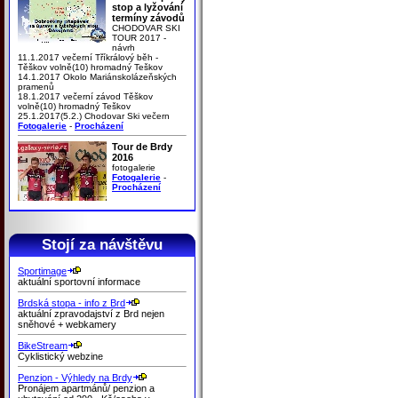
stop a lyžování
termíny závodů
CHODOVAR SKI
TOUR 2017 -
návrh
11.1.2017 večerní Tříkrálový běh -
Těškov volně(10) hromadný Teškov
14.1.2017 Okolo Mariánskolázeňských
pramenů
18.1.2017 večerní závod Těškov
volně(10) hromadný Teškov
25.1.2017(5.2.) Chodovar Ski večern
Fotogalerie
-
Procházení
Tour de Brdy
2016
fotogalerie
Fotogalerie
-
Procházení
Stojí za návštěvu
Sportimage
aktuální sportovní informace
Brdská stopa - info z Brd
aktuální zpravodajství z Brd nejen
sněhové + webkamery
BikeStream
Cyklistický webzine
Penzion - Výhledy na Brdy
Pronájem apartmánů/ penzion a