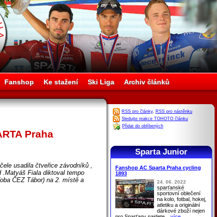
Fanshop
Ke stažení
Ski Liga
Archiv článků
RSS pro články
,
RSS pro nástěnku
Sledujte reakce TOHOTO článku
Přidat do oblíbených
PARTA Praha
Sparta Junior
čele usadila čtveřice závodníků ,
Fanshop AC Sparta Praha cycling
 .Matyáš Fiala diktoval tempo
1893
 (oba ČEZ Tábor) na 2. místě a
24. 06. 2022
sparťanské
sportovní oblečení
na kolo, fotbal, hokej,
atletiku a originální
dárkové zboží nejen
pro
Sparťany
najdete
...více