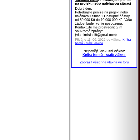
na projekt nebo naléhavou situaci
Dobrý den,
Potřebujete peníze na projekt nebo
naléhavou situaci? Dostupné částky
od 50 000 Kč do 10 000 000 Kč. Vaše
žádost bude rychle posouzena.
Kontaktujte mě prostřednictvím
soukromé zprávy:
{vlastimilsincl9@gmail.com}
Přidáno 11. 06. 2026 do vlákna:
Kniha
hostů - stálé vlákno
Nejnovější diskusní vlákno:
Kniha hostů - stálé vlákno
Zobrazit všechna vlákna ve fóru