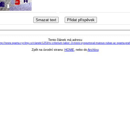
Tento článek má adresu
ttp://www.sparta-cycling.cz/clanek/1253/tv-criterium-tabor:-3-misto-vyspurtoval-matous-rubas-ac-sparta-pra
Zpět na úvodní stranu:
HOME
, nebo do
Archívu