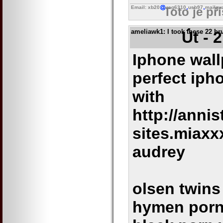
Email: xb20
reg6310
usb97
mailgu
Toto je př
ameliawk1
: I took these 22 
Út - 
Iphone wall
perfect ip
with
http://annis
sites.miaxx
audrey
olsen twins
hymen porn 