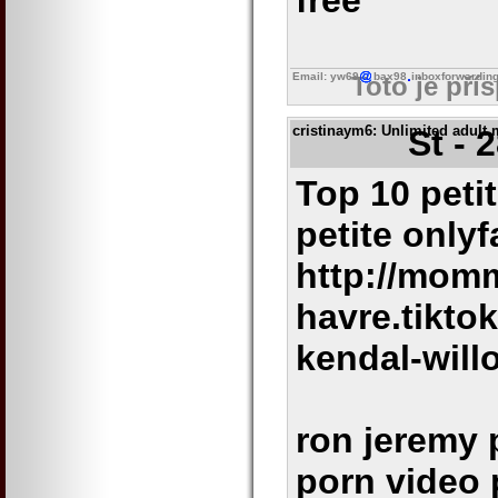
free
Email: yw69
bax98
inboxforwardin
Toto je pří
cristinaym6
: Unlimited adult 
St - 
Top 10 peti
petite onlyf
http://momm
havre.tikto
kendal-will
ron jeremy 
porn video