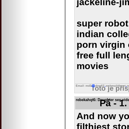
jackeline-j
super robo
indian coll
porn virgin 
free full l
movies
Email: md3
dow62
webmaildirect
o
Toto je pří
rebekahqt6
: Daughter sex vid
Pá - 1
And now you
filthiest s