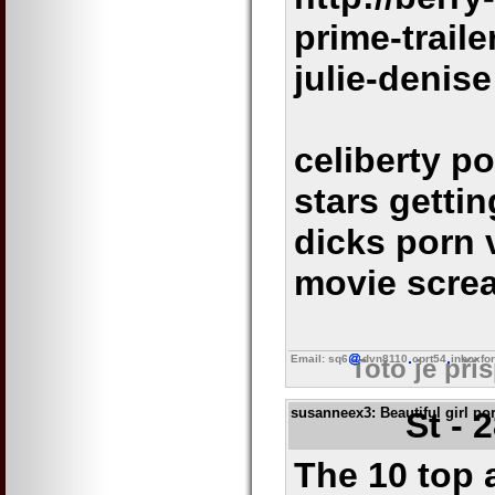
prime-trail
julie-denise
celiberty p
stars gettin
dicks porn 
movie scre
Email: sq6
dvn8110
cprt54
inboxfo
Toto je pří
susanneex3
: Beautiful girl p
St - 
The 10 top 