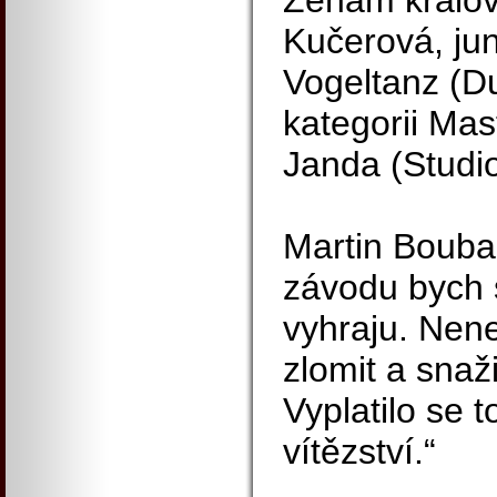
Ženám kralo
Kučerová, ju
Vogeltanz (D
kategorii Mas
Janda (Studi
Martin Boubal
závodu bych s
vyhraju. Nen
zlomit a snaži
Vyplatilo se t
vítězství.“