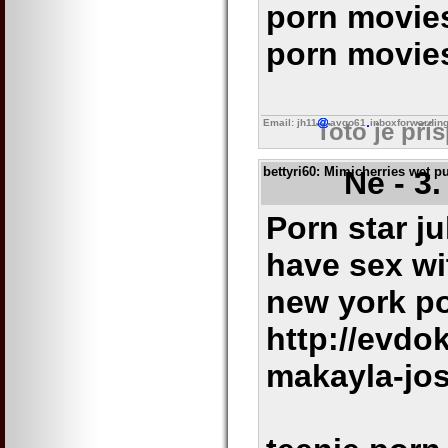
porn movies
porn movie
Email: jh11
avgo61
inboxforwardin
Toto je pří
bettyri60
: Mimicherries wet p
Ne - 3
Porn star ju
have sex w
new york p
http://evdo
makayla-jo