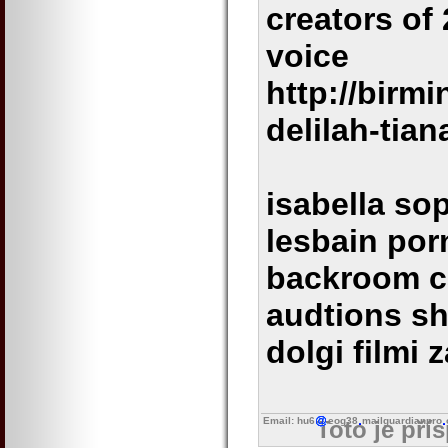
creators of 
voice
http://bir
delilah-tian
isabella so
lesbain por
backroom c
audtions sh
dolgi filmi 
Email: hu6
eog38
mailguardianpro
Toto je pří