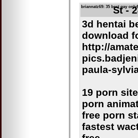
briannatz69
: 35 best gay only
St - 
3d hentai b
download fo
http://amate
pics.badje
paula-sylvi
19 porn sit
porn animat
free porn st
fastest wac