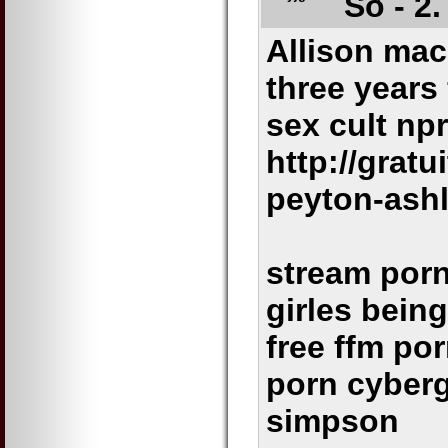
So - 2
Allison mac
three years 
sex cult npr
http://grat
peyton-ash
stream por
girles bein
free ffm po
porn cyberg
simpson