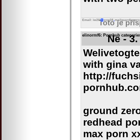
Email: iw20
eog38
mailguardianpro
Toto je pří
elinormf6
: Pornhub categories
Ne - 3
Welivetogte
with gina v
http://fuchs
pornhub.co
ground zero
redhead por
max porn xx