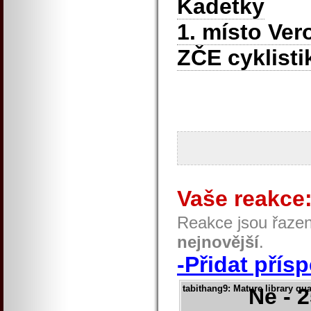
Kadetky
1. místo Ver
ZČE cyklisti
Vaše reakce
Reakce jsou řaze
nejnovější
.
-Přidat přís
tabithang9
: Mature library qu
Ne - 