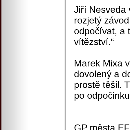
Jiří Nesveda v
rozjetý závod
odpočívat, a 
vítězství.“
Marek Mixa v 
dovolený a d
prostě těšil. 
po odpočinku
GP města EF