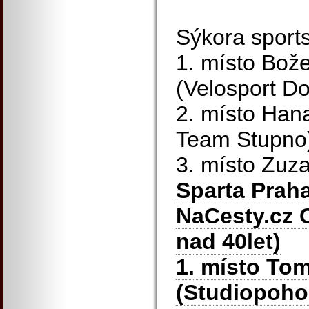
Sýkora sport
1. místo Bož
(Velosport D
2. místo Han
Team Stupno
3. místo Zu
Sparta Praha
NaCesty.cz 
nad 40let)
1. místo To
(Studiopoho