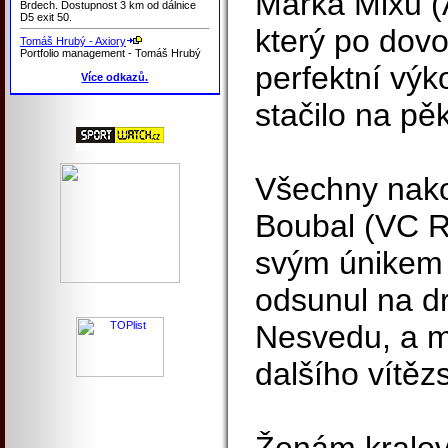
Marka Mixu (
Brdech. Dostupnost 3 km od dálnice
D5 exit 50.
který po dov
Tomáš Hrubý - Axiory
Portfolio management - Tomáš Hrubý
perfektní výk
Více odkazů.
stačilo na pěk
Všechny nako
Boubal (VC R
svým únikem 
odsunul na dr
Nesvedu, a m
dalšího vítězs