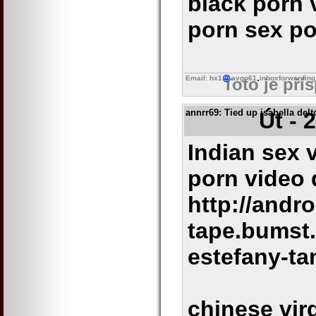
black porn v
porn sex po
Email: hx1
avgo61
inboxforwarding
Toto je pří
annrr69
: Tied up isabella del
Út - 
Indian sex 
porn video
http://andro
tape.bumst
estefany-ta
chinese vir