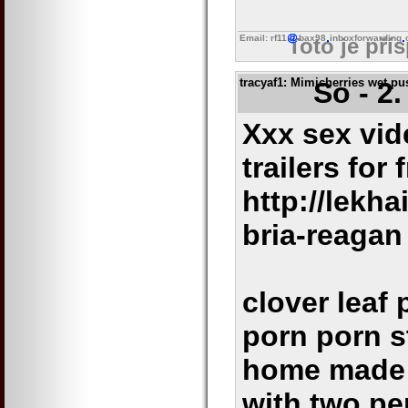
Email: rf11
bax98
inboxforwarding
Toto je pří
tracyaf1
: Mimicherries wet pu
So - 2
Xxx sex vid
trailers for
http://lekh
bria-reagan
clover leaf 
porn porn s
home made 
with two pe