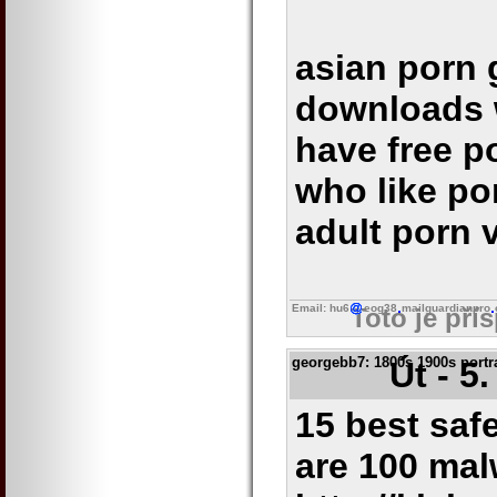
asian porn 
downloads 
have free 
who like po
adult porn 
Email: hu6
eog38
mailguardianpro
Toto je pří
georgebb7
: 1800s 1900s portr
Út - 5
15 best safe
are 100 mal