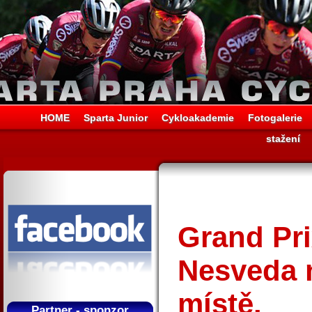
HOME
Sparta Junior
Cykloakademie
Fotogalerie
stažení
Grand Prix
Nesveda 
místě.
Partner - sponzor