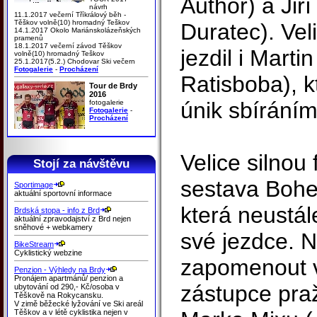
Author) a Jiř
návrh
11.1.2017 večerní Tříkrálový běh -
Těškov volně(10) hromadný Teškov
Duratec). Vel
14.1.2017 Okolo Mariánskolázeňských
pramenů
18.1.2017 večerní závod Těškov
jezdil i Mart
volně(10) hromadný Teškov
25.1.2017(5.2.) Chodovar Ski večern
Fotogalerie
-
Procházení
Ratisboba), k
Tour de Brdy
2016
únik sbíráním
fotogalerie
Fotogalerie
-
Procházení
Velice silnou 
Stojí za návštěvu
sestava Bohe
Sportimage
aktuální sportovní informace
která neustál
Brdská stopa - info z Brd
aktuální zpravodajství z Brd nejen
sněhové + webkamery
své jezdce.
BikeStream
Cyklistický webzine
zapomenout v
Penzion - Výhledy na Brdy
Pronájem apartmánů/ penzion a
zástupce pra
ubytování od 290,- Kč/osoba v
Těškově na Rokycansku.
V zimě běžecké lyžování ve Ski areál
Těškov a v létě cyklistika nejen v