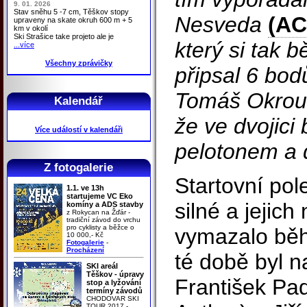
9. 01. 2026
Stav sněhu 5 -7 cm, Těškov stopy
Nesveda
(AC
upraveny na skate okruh 600 m + 5
km v okolí
Ski Strašice take projeto ale je
který si tak 
...více
Všechny zprávičky
připsal 6 bod
Tomáš Okrouh
Kalendář
že ve dvojici
Více událostí v kalendáři
pelotonem a d
Z fotogalerie
Startovní pol
1.1. ve 13h
startujeme VC Eko
silné a jejic
komíny a ADS stavby
z Rokycan na Žďár -
tradiční závod do vrchu
pro cyklisty a běžce o
vymazalo bě
10 000,- Kč
Fotogalerie
-
Procházení
té době byl n
SKI areál
Těškov - úpravy
František Pa
stop a lyžování
termíny závodů
CHODOVAR SKI
TOUR 2017 -