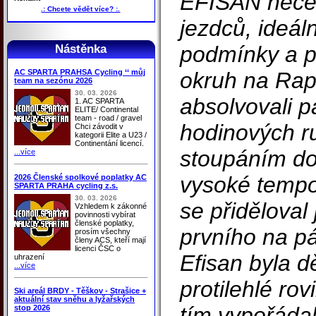
EFISAN nece
.: Chcete vědět více? :.
jezdců, ideál
podmínky a p
Nástěnka
AC SPARTA PRAHSA Cycling ‘‘ můj
okruh na Rapi
team na sezónu 2026
30. 03. 2026
absolvovali 
1. AC SPARTA
ELITE/ Continental
team - road / gravel
hodinových ru
Chci závodit v
kategorii Elite a U23 /
Continentání licencí.
stoupáním do 
...více
vysoké tempo
2026 Členské spolkové poplatky AC
SPARTA PRAHA cycling z.s.
30. 03. 2026
se přiděloval
Vzhledem k zákonné
povinnosti vybírat
členské poplatky,
prvního na p
prosím všechny
členy ACS, kteří mají
licenci ČSC o
Efisan byla d
uhrazení
...více
protilehlé rov
Ski areál BRDY - Těškov - Strašice +
aktuální stav sněhu a lyžařských
tím vypořádal
stop 2026