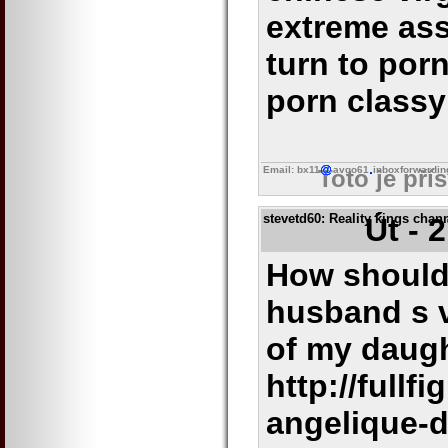
extreme ass
turn to porn
porn classy
Email: bx11
avgo61
inboxforwardin
Toto je pří
stevetd60
: Reality kings chan
Út - 
How should 
husband s v
of my daug
http://full
angelique-d