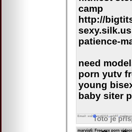
camp
http://bigti
sexy.silk.u
patience-m
need models
porn yutv fr
young bisex
baby siter 
Email: xo2
reg6310
usb97
mailgua
Toto je pří
maryjg6
: Free xxx porn vide