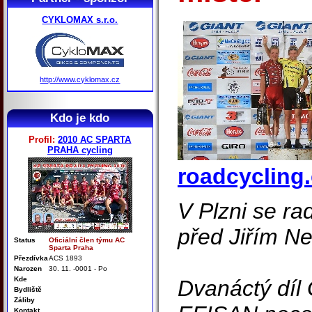
CYKLOMAX s.r.o.
http://www.cyklomax.cz
Kdo je kdo
Profil:
2010 AC SPARTA
PRAHA cycling
roadcycling.
V Plzni se ra
před Jiřím N
Status
Oficiální člen týmu AC
Sparta Praha
Přezdívka
ACS 1893
Narozen
30. 11. -0001 - Po
Kde
Dvanáctý díl
Bydliště
Záliby
Kontakt