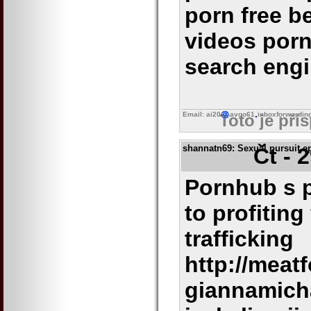
porn free be
videos porn
search eng
Email: ai20
avgo61
inboxforwardin
Toto je pří
shannatn69
: Sexual pursuit 
Čt - 
Pornhub s 
to profiting
trafficking
http://mea
giannamich