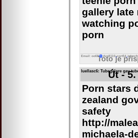
teenie porn
gallery late
watching po
porn
Email: oo69
dvn8110
cprt54
inboxf
Toto je pří
luellasc6
: Tubegalore gay tub
Út - 5
Porn stars 
zealand gov
safety
http://male
michaela-d