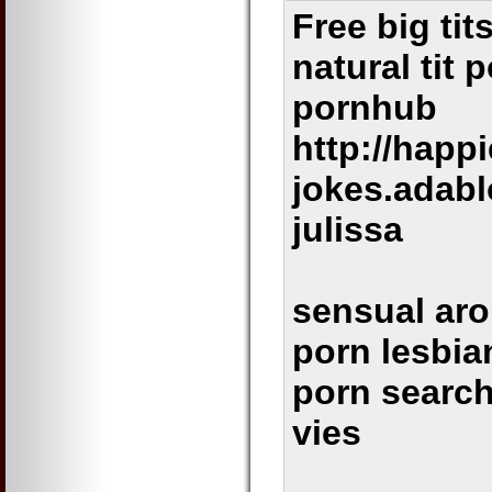
Free big tit
natural tit
pornhub
http://happi
jokes.adabl
julissa
sensual aro
porn lesbi
porn searc
vies