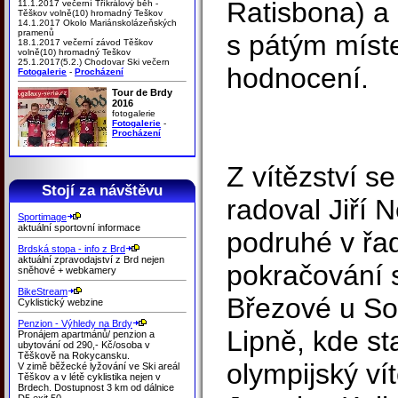
Ratisbona) a 
11.1.2017 večerní Tříkrálový běh -
Těškov volně(10) hromadný Teškov
14.1.2017 Okolo Mariánskolázeňských
pramenů
s pátým míst
18.1.2017 večerní závod Těškov
volně(10) hromadný Teškov
25.1.2017(5.2.) Chodovar Ski večern
hodnocení.
Fotogalerie
-
Procházení
Tour de Brdy
2016
fotogalerie
Fotogalerie
-
Procházení
Z vítězství s
Stojí za návštěvu
radoval Jiří 
Sportimage
aktuální sportovní informace
podruhé v řad
Brdská stopa - info z Brd
aktuální zpravodajství z Brd nejen
pokračování s
sněhové + webkamery
BikeStream
Březové u So
Cyklistický webzine
Penzion - Výhledy na Brdy
Lipně, kde star
Pronájem apartmánů/ penzion a
ubytování od 290,- Kč/osoba v
Těškově na Rokycansku.
olympijský ví
V zimě běžecké lyžování ve Ski areál
Těškov a v létě cyklistika nejen v
Brdech. Dostupnost 3 km od dálnice
D5 exit 50.