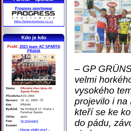
Progress sportswear
https://www.progress-cz.cz
Kdo je kdo
Profil:
2023 team AC SPARTA
PRAHA
– GP GRÜNSP
velmi horkéh
vysokého tem
Status
Oficiální člen týmu AC
Sparta Praha
Přezdívka
ACS 1893
projevilo i na
Narozen
16. 11. 1893 - Čt
Kde
PRAHA
kteří se ke k
Bydliště
Na Perštýně 17. Praha 1
Fanshop Sparta
Záliby
sport
do pádu, záv
Foto
Ve fotogalerii
Kontakt
.: Chcete vědět více? :.