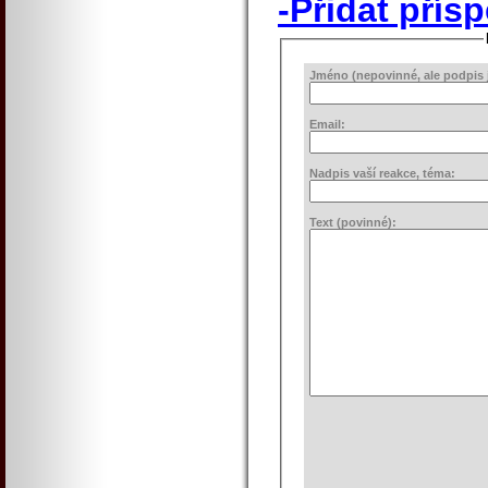
-Přidat přís
Jméno (nepovinné, ale podpis j
Email:
Nadpis vaší reakce, téma:
Text (povinné):