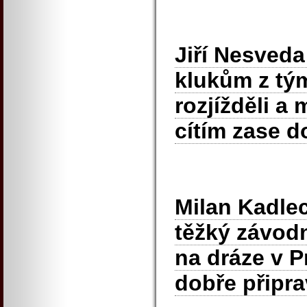
Jiří Nesveda 
klukům z tým
rozjížděli a 
cítím zase d
Milan Kadlec 
těžký závod
na dráze v P
dobře připra