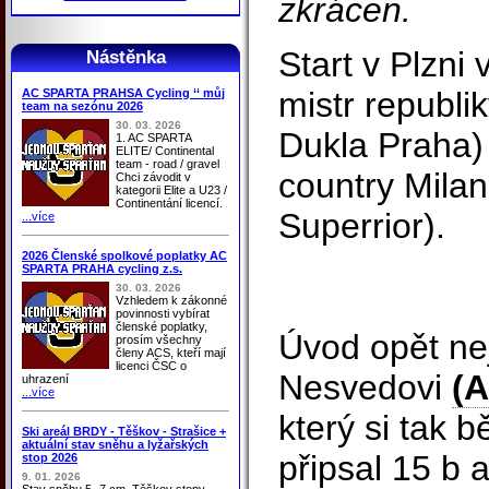
zkrácen.
Start v Plzni
Nástěnka
mistr republi
AC SPARTA PRAHSA Cycling ‘‘ můj
team na sezónu 2026
30. 03. 2026
Dukla Praha) 
1. AC SPARTA
ELITE/ Continental
team - road / gravel
country Mila
Chci závodit v
kategorii Elite a U23 /
Continentání licencí.
Superrior).
...více
2026 Členské spolkové poplatky AC
SPARTA PRAHA cycling z.s.
30. 03. 2026
Vzhledem k zákonné
povinnosti vybírat
členské poplatky,
Úvod opět nej
prosím všechny
členy ACS, kteří mají
licenci ČSC o
Nesvedovi
(A
uhrazení
...více
který si tak 
Ski areál BRDY - Těškov - Strašice +
aktuální stav sněhu a lyžařských
připsal 15 b 
stop 2026
9. 01. 2026
Stav sněhu 5 -7 cm, Těškov stopy