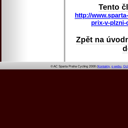
Tento č
http://www.sparta
prix-v-plzni
Zpět na úvodn
© AC Sparta Praha Cycling 2008 (
Kontakty
,
o webu
,
Och