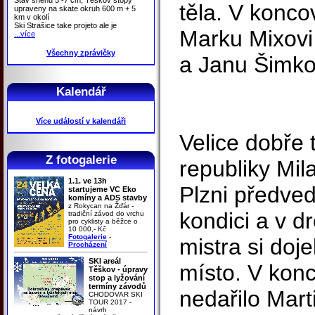
těla. V konco
upraveny na skate okruh 600 m + 5
km v okolí
Ski Strašice take projeto ale je
Marku Mixovi
...více
Všechny zprávičky
a Janu Šimko
Kalendář
Více událostí v kalendáři
Velice dobře t
Z fotogalerie
republiky Mil
1.1. ve 13h
Plzni předved
startujeme VC Eko
komíny a ADS stavby
z Rokycan na Žďár -
kondici a v d
tradiční závod do vrchu
pro cyklisty a běžce o
10 000,- Kč
Fotogalerie
-
mistra si doj
Procházení
SKI areál
místo. V konc
Těškov - úpravy
stop a lyžování
termíny závodů
nedařilo Mar
CHODOVAR SKI
TOUR 2017 -
návrh