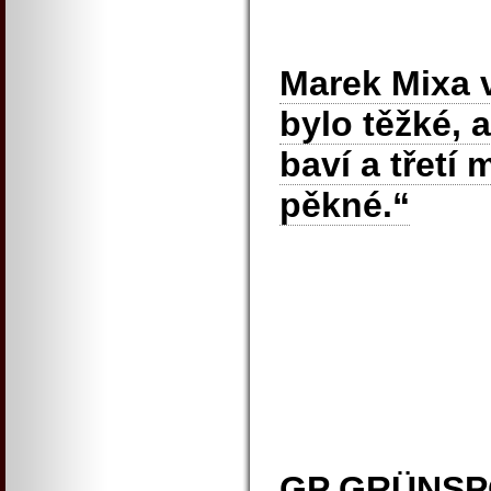
Marek Mixa v
bylo těžké, a
baví a třetí 
pěkné.“
GP GRÜNSPO