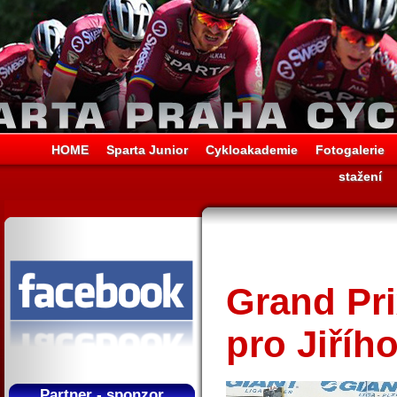
HOME
Sparta Junior
Cykloakademie
Fotogalerie
stažení
Grand Pri
pro Jiříh
Partner - sponzor