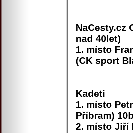
NaCesty.cz 
nad 40let)
1. místo Fra
(CK sport Bl
Kadeti
1. místo Pet
Příbram) 10
2. místo Jiř