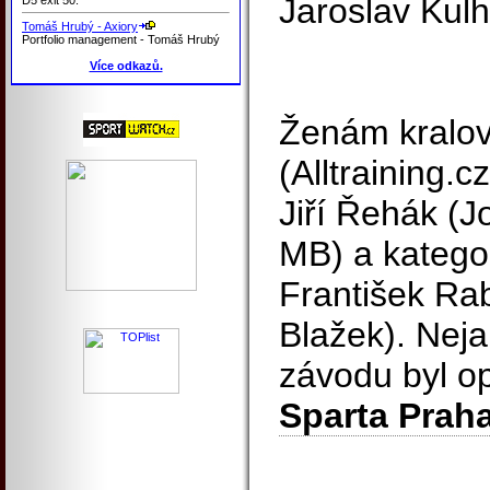
Jaroslav Kulh
Tomáš Hrubý - Axiory
Portfolio management - Tomáš Hrubý
Více odkazů.
Ženám kralov
(Alltraining.c
Jiří Řehák (
MB) a kategor
František Rab
Blažek). Nej
závodu byl o
Sparta Praha