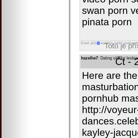
swan porn v
pinata porn
Email: gl11
reg6310
usb97
mailguard
Toto je př
hazelhe7
: Dating site for lesbi
Čt - 
Here are the
masturbatio
pornhub ma
http://voyeur
dances.cele
kayley-jacqu