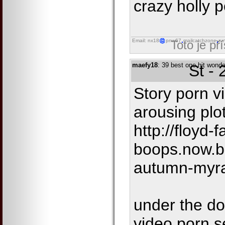
crazy holly 
Email: nx18
pnw67
mailcatchzone
ru
Toto je př
maefy18
: 39 best one hit wond
St -
Story porn v
arousing plot
http://floyd-f
boops.now.be
autumn-myr
under the d
video porn 