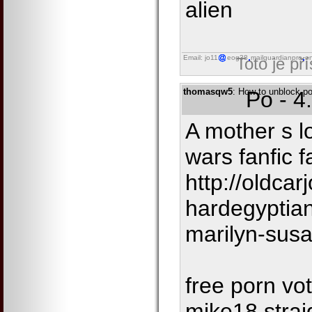
alien
Email: jo11
eog38
mailguardianpro
on
Toto je př
thomasqw5
: How to unblock po
Po - 4
A mother s l
wars fanfic f
http://oldcar
hardegyptia
marilyn-sus
free porn vo
mike18 strai