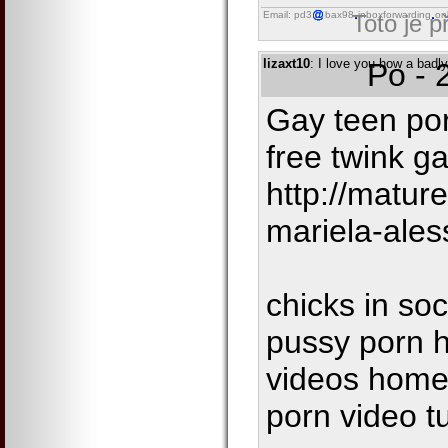
Email: pd3
bax98
inboxforwarding
on
Toto je 
lizaxt10
: I love you how a badly
Po - 
Gay teen po
free twink g
http://matur
mariela-ale
chicks in so
pussy porn h
videos home
porn video t