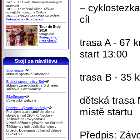
14.1.2017 Okolo Mariánskolázeňských
– cyklostezka
pramenů
18.1.2017 večerní závod Těškov
volně(10) hromadný Teškov
cíl
25.1.2017(5.2.) Chodovar Ski večern
Fotogalerie
-
Procházení
Tour de Brdy
2016
fotogalerie
Fotogalerie
-
trasa A - 67 
Procházení
start 13:00
Stojí za návštěvu
Sportimage
trasa B - 35 
aktuální sportovní informace
Brdská stopa - info z Brd
aktuální zpravodajství z Brd nejen
sněhové + webkamery
BikeStream
dětská trasa
Cyklistický webzine
Penzion - Výhledy na Brdy
místě startu
Pronájem apartmánů/ penzion a
ubytování od 290,- Kč/osoba v
Těškově na Rokycansku.
V zimě běžecké lyžování ve Ski areál
Těškov a v létě cyklistika nejen v
Brdech. Dostupnost 3 km od dálnice
Předpis: Záv
D5 exit 50.