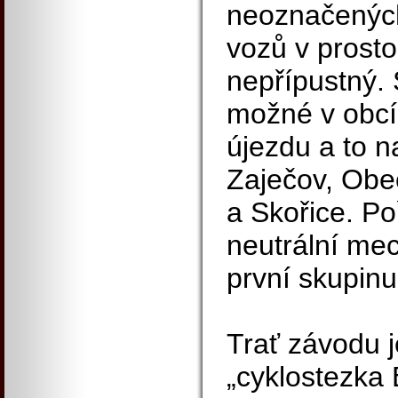
neoznačenýc
vozů v prosto
nepřípustný. 
možné v obcíc
újezdu a to n
Zaječov, Obe
a Skořice. Po
neutrální me
první skupin
Trať závodu j
„cyklostezka 