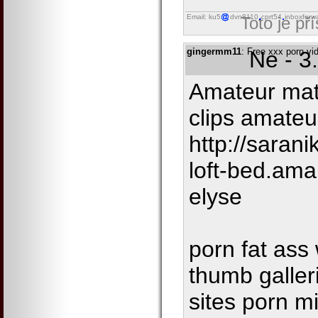
Email: ku5
dvn8110
cprt54
inboxforw
Toto je př
gingermm11
: Free xxx porn vi
Ne - 3
Amateur ma
clips amateu
http://saran
loft-bed.ama
elyse
porn fat as
thumb galler
sites porn m