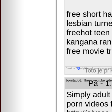
free short ha
lesbian turne
freehot teen
kangana ran
free movie tr
Email: rc7
orly68
mailguardianpro
onl
Toto je př
bonitapb6
: These youtube video
Pá - 1
Simply adult
porn videos 