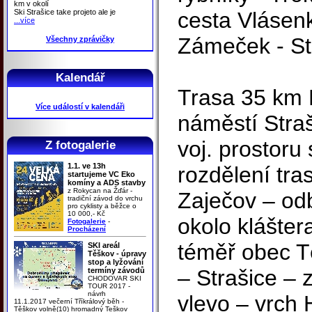
km v okolí
Ski Strašice take projeto ale je
cesta Vlásen
...více
Zámeček - Str
Všechny zprávičky
Kalendář
Trasa 35 km 
Více událostí v kalendáři
náměstí Straš
voj. prostoru
Z fotogalerie
1.1. ve 13h
rozdělení tra
startujeme VC Eko
komíny a ADS stavby
z Rokycan na Žďár -
Zaječov – od
tradiční závod do vrchu
pro cyklisty a běžce o
10 000,- Kč
okolo klášter
Fotogalerie
-
Procházení
téměř obec T
SKI areál
Těškov - úpravy
stop a lyžování
– Strašice – 
termíny závodů
CHODOVAR SKI
TOUR 2017 -
návrh
vlevo – vrch 
11.1.2017 večerní Tříkrálový běh -
Těškov volně(10) hromadný Teškov