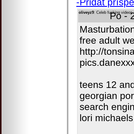
-Přidat přísp
oliveyz9
: Celeb fucking videos
Po - 
Masturbatio
free adult w
http://tonsi
pics.danexx
teens 12 an
georgian por
search engin
lori michaels