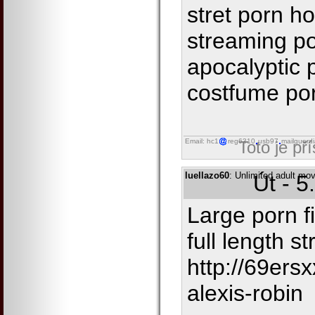
stret porn h
streaming p
apocalyptic 
costfume po
Email: hc1
reg6310
usb97
mailguard
Toto je př
luellazo60
: Unlimited adult mov
Út - 5
Large porn f
full length s
http://69ers
alexis-robin