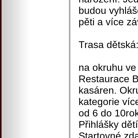
budou vyhláš
pěti a více z
Trasa dětská
na okruhu ve 
Restaurace B
kasáren. Okr
kategorie víc
od 6 do 10ro
Přihlášky dět
Startovné zd