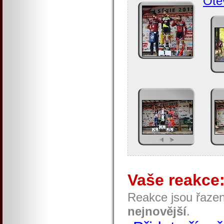
Otev
Vaše reakce
Reakce jsou řaze
nejnovější
.