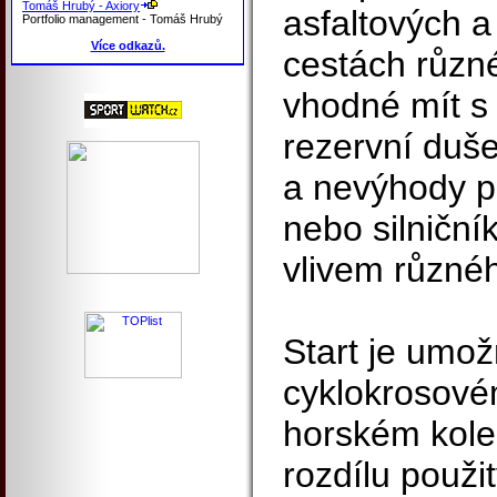
Tomáš Hrubý - Axiory
asfaltových a
Portfolio management - Tomáš Hrubý
Více odkazů.
cestách různé 
vhodné mít s
rezervní duše
a nevýhody p
nebo silniční
vlivem různéh
Start je umož
cyklokrosové
horském kole
rozdílu použi