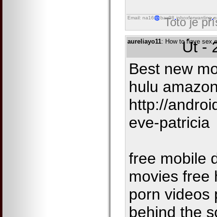
Email: na16
bax98
inboxforwarding
o
Toto je př
aureliayo11
: How to have sex e
Út -
Best new mov
hulu amazo
http://andro
eve-patricia
free mobile
movies free 
porn videos 
behind the sc