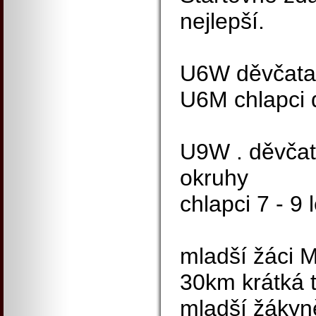
nejlepší.
U6W děvčata 
U6M chlapci d
U9W . děvčata
okruhy
chlapci 7 - 9 
mladší žáci M
30km krátká 
mladší žákyně