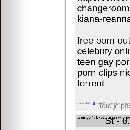
changeroom.
kiana-reann
free porn ou
celebrity on
teen gay por
porn clips n
torrent
Email: du16
dvn8110
cprt54
inboxfor
Toto je př
tammyyf4
: Exotic asian wife p
St - 