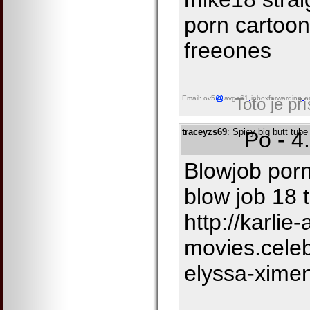
porn cartoo
freeones
Email: ov5
avgo61
inboxforwarding
o
Toto je př
traceyzs69
: Spicy big butt tube
Po - 4
Blowjob por
blow job 18 
http://karlie
movies.cele
elyssa-xime