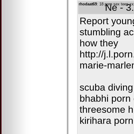
rhodaat69
: 18 porn sex teen x
Ne - 3
Report youn
stumbling ac
how they
http://j.l.p
marie-marle
scuba diving
bhabhi porn 
threesome hu
kirihara por