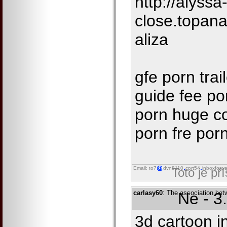
http://alyss
close.topana
aliza
gfe porn trai
guide fee po
porn huge co
porn fre por
Email: to7
dvn8110
cprt54
inboxforwa
Toto je př
carlasy60
: The association be
Ne - 3
3d cartoon i