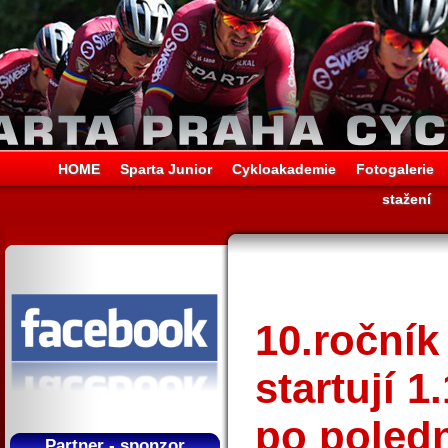
HOME
Sparta Junior
Cykloakademie
Fotogalerie
stažení
10.ročník
startují 1
po poled
Partner - sponzor