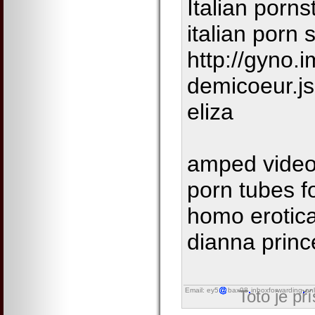
Italian porns
italian porn 
http://gyno.
demicoeur.j
eliza
amped video 
porn tubes f
homo erotica
dianna princ
Email: ey5
bax98
inboxforwarding
onl
Toto je př