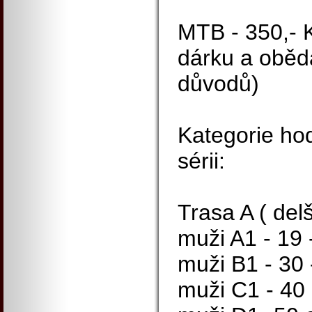
MTB - 350,- 
dárku a oběda
důvodů)
Kategorie ho
sérii:
Trasa A ( delš
muži A1 - 19 -
muži B1 - 30 -
muži C1 - 40 