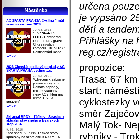
určena pouz
Nástěnka
je vypsáno 25
AC SPARTA PRAHSA Cycling ‘‘ můj
team na sezónu 2026
dětí a tande
30. 03. 2026
1. AC SPARTA
ELITE/ Continental
Přihlášky na h
team - road / gravel
Chci závodit v
kategorii Elite a U23 /
reg.cz/regis
Continentání licencí.
...více
propozice:
2026 Členské spolkové poplatky AC
SPARTA PRAHA cycling z.s.
Trasa: 67 km 
30. 03. 2026
Vzhledem k zákonné
povinnosti vybírat
členské poplatky,
start: náměst
prosím všechny
členy ACS, kteří mají
licenci ČSC o
cyklostezky 
uhrazení
...více
směr Zaječov
Ski areál BRDY - Těškov - Strašice +
aktuální stav sněhu a lyžařských
Malý Tok- N
stop 2026
9. 01. 2026
rybníky - Tro
Stav sněhu 5 -7 cm, Těškov stopy
upraveny na skate okruh 600 m + 5