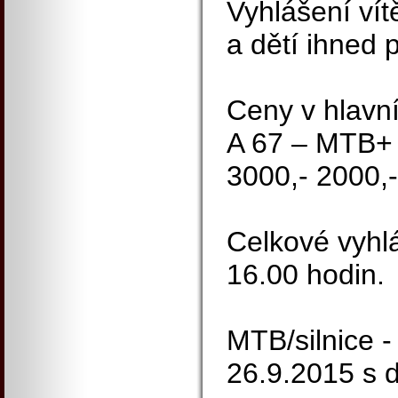
Vyhlášení ví
a dětí ihned 
Ceny v hlavn
A 67 – MTB+ 
3000,- 2000,
Celkové vyhl
16.00 hodin.
MTB/silnice -
26.9.2015 s