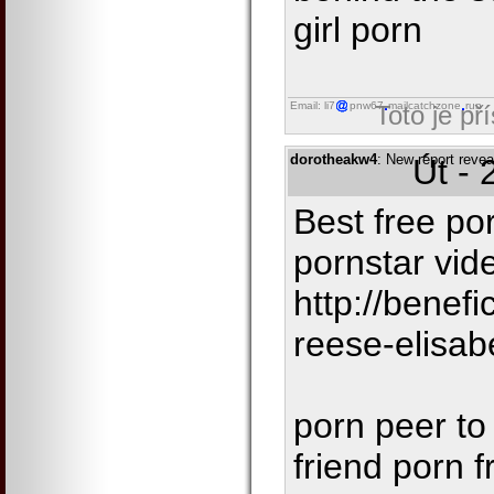
girl porn
Email: li7
pnw67
mailcatchzone
run
Toto je př
dorotheakw4
: New report reve
Út - 
Best free por
pornstar vi
http://benefi
reese-elisab
porn peer to
friend porn f