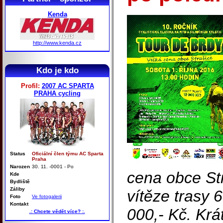
Kenda
http://www.kenda.cz
Kdo je kdo
Profil:
2007 AC SPARTA
PRAHA cycling
Status
Oficiální člen týmu AC Sparta
Praha
Narozen
30. 11. -0001 - Po
cena obce Str
Kde
Bydliště
Záliby
vítěze trasy
Foto
Ve fotogalerii
Kontakt
000,- Kč. Krá
.: Chcete vědět více? :.