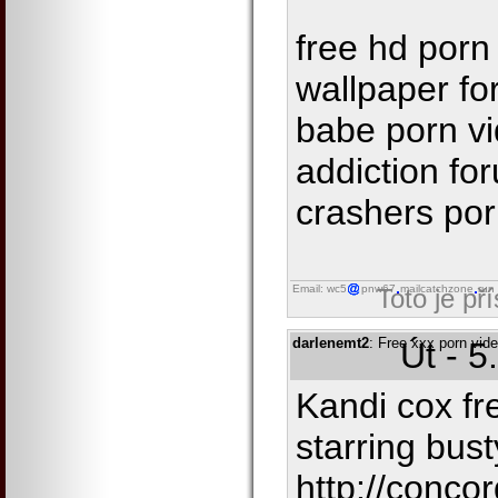
free hd porn
wallpaper for
babe porn vi
addiction f
crashers po
Email: wc5
pnw67
mailcatchzone
run
Toto je př
darlenemt2
: Free xxx porn vid
Út - 5
Kandi cox fr
starring bus
http://concor