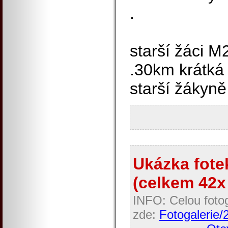
.
starší žáci M
.30km krátká
starší žákyně
Ukázka fotek
(celkem 42x 
INFO: Celou fotog
zde:
Fotogalerie/