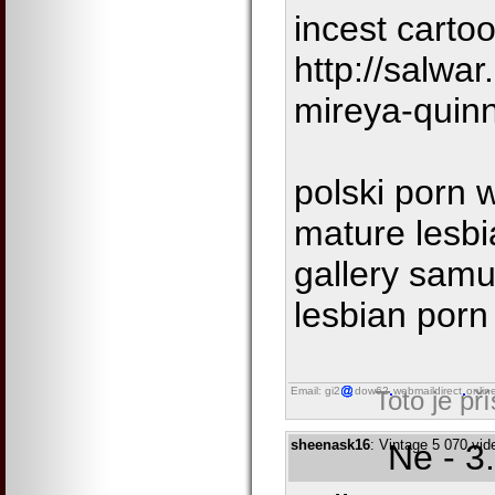
incest carto
http://salw
mireya-quin
polski porn 
mature lesb
gallery samu
lesbian porn
Email: gi2
dow62
webmaildirect
onlin
Toto je př
sheenask16
: Vintage 5 070 vi
Ne - 3