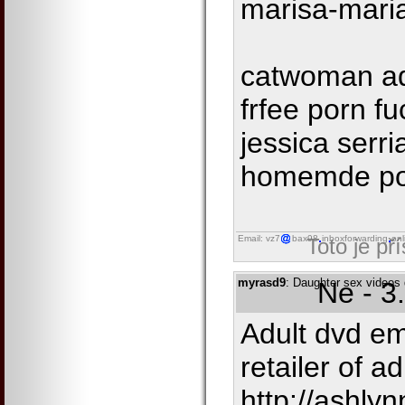
marisa-mari
catwoman ad
frfee porn f
jessica serr
homemde po
Email: vz7
bax98
inboxforwarding
onl
Toto je př
myrasd9
: Daughter sex videos 
Ne - 3
Adult dvd e
retailer of a
http://ashlyn