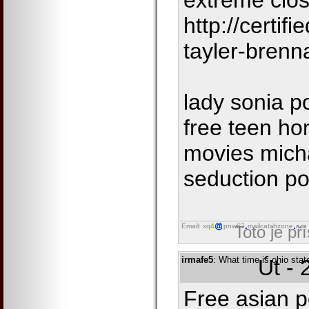
extreme clos
http://certi
tayler-brenn
lady sonia p
free teen h
movies mich
seduction po
Email: xq4
pnw67
mailcatchzone
run
Toto je př
irmafe5
: What time is ohio stat
Út - 
Free asian p