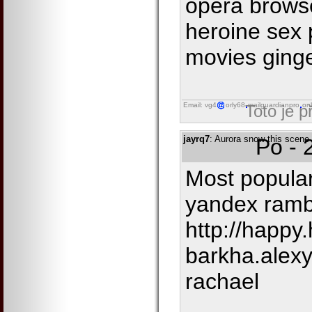
opera browse
heroine sex 
movies ginge
Email: vg4
orly68
mailguardianpro
onl
Toto je 
jayrq7
: Aurora snow this scene 
Po - 
Most popular
yandex rambl
http://happ
barkha.alexy
rachael