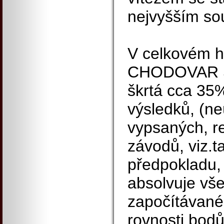
nejvyšším so
V celkovém 
CHODOVAR S
škrtá cca 35
výsledků, (ne
vypsaných, r
závodů, viz.t
předpokladu,
absolvuje vš
započítávané
rovnosti bod