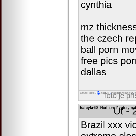
cynthia
mz thickness
the czech re
ball porn mo
free pics po
dallas
Email: oe69
eog38
mailguardianpro
o
Toto je př
haleykr60
: Northern territory 
Út - 
Brazil xxx v