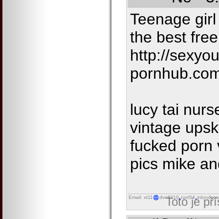
Teenage gir
the best fre
http://sexyou
pornhub.com
lucy tai nur
vintage upsk
fucked porn 
pics mike a
Email: xt11
dvn8110
cprt54
inboxforw
Toto je př