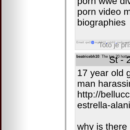
porn wwe di
porn video m
biographies
Email: qw2
reg6310
usb97
mailguard
Toto je př
beatricebh10
: The top 20 hotte
St -
17 year old g
man harassi
http://bellu
estrella-alan
why is there