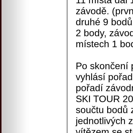
11 místa dál 
závodě. (prvn
druhé 9 bodů
2 body, závod
místech 1 bo
Po skončení 
vyhlásí pořa
pořadí závo
SKI TOUR 20
součtu bodů 
jednotlivých
vítězem se s