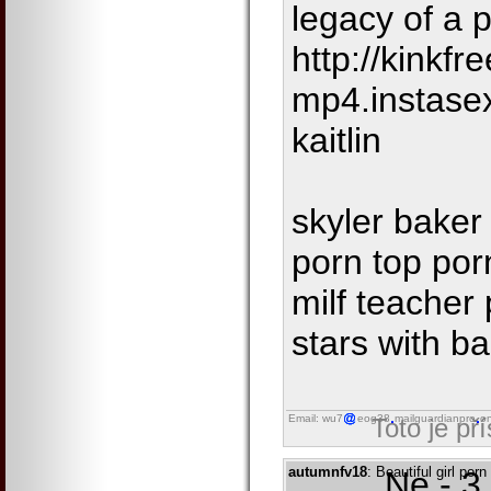
legacy of a
http://kinkf
mp4.instase
kaitlin
skyler baker
porn top por
milf teacher 
stars with b
Email: wu7
eog38
mailguardianpro
on
Toto je př
autumnfv18
: Beautiful girl po
Ne - 3