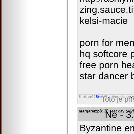
zing.sauce.t
kelsi-macie
porn for me
hq softcore 
free porn he
star dancer 
Email: wp60
orly68
mailguardianpro
o
Toto je př
margaretzp8
: 35 best gay only
Ne - 3
Byzantine e