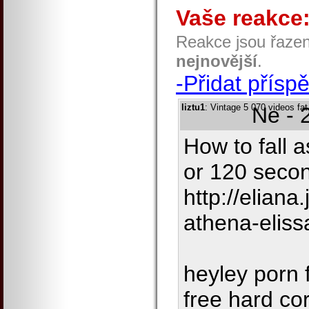
Vaše reakce
Reakce jsou řaze
nejnovější
.
-Přidat přísp
liztu1
: Vintage 5 070 videos fa
Ne - 
How to fall a
or 120 secon
http://elian
athena-eliss
heyley porn 
free hard co