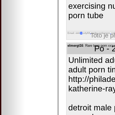
exercising 
porn tube
Email: vk4
orly68
mailguardianpro
onl
Toto je 
elmergt16
: Rare teen porn xxx
Po - 
Unlimited ad
adult porn ti
http://phila
katherine-ra
detroit male