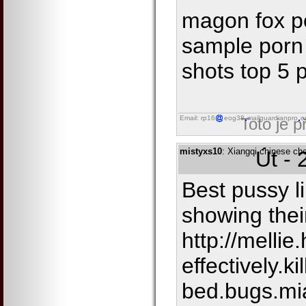
magon fox po
sample porn
shots top 5 
Email: rp16
eog38
mailguardianpro
o
Toto je 
mistyxs10
: Xiangqi chinese ch
Út - 
Best pussy l
showing thei
http://mellie
effectively.kil
bed.bugs.mi