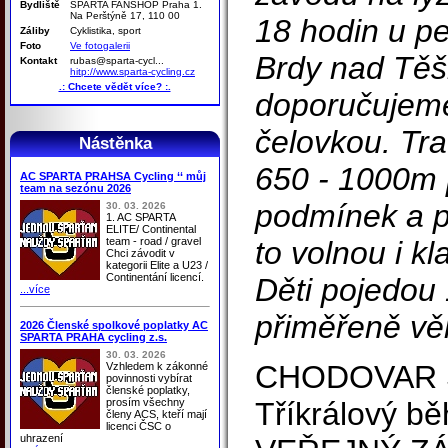
Bydliště
SPARTA FANSHOP Praha 1.
Na Perštýně 17, 110 00
18 hodin u p
Záliby
Cyklistika, sport
Foto
Ve fotogalerii
Brdy nad Tě
Kontakt
rubas@sparta-cycl...
hitp://www.sparta-cycling.cz
.: Chcete vědět více? :.
doporučujeme
čelovkou. Tr
Nástěnka
650 - 1000m 
AC SPARTA PRAHSA Cycling ‘‘ můj
team na sezónu 2026
podmínek a p
30. 03. 2026
1. AC SPARTA
ELITE/ Continental
team - road / gravel
to volnou i k
Chci závodit v
kategorii Elite a U23 /
Continentání licencí.
Děti pojedou 
...více
přiměřeně vě
2026 Členské spolkové poplatky AC
SPARTA PRAHA cycling z.s.
30. 03. 2026
CHODOVAR S
Vzhledem k zákonné
povinnosti vybírat
členské poplatky,
prosím všechny
Tříkrálový bě
členy ACS, kteří mají
licenci ČSC o
uhrazení