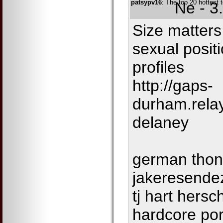
patsypv16
: The top 20 hottest 
Ne - 3
Size matters
sexual posit
profiles
http://gaps-
durham.rela
delaney
german thon
jakeresende
tj hart hers
hardcore por