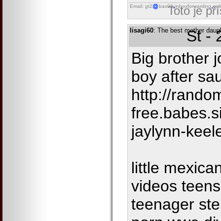
Email: gt2
bax98
inboxforwarding
onl
Toto je př
lisagi60
: The best mother daug
St -
Big brother 
boy after sa
http://rando
free.babes.si
jaylynn-keel
little mexica
videos teens
teenager st