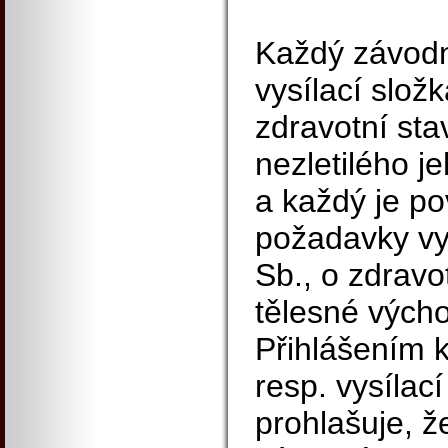
Každý závodn
vysílací slož
zdravotní sta
nezletilého j
a každý je po
požadavky vy
Sb., o zdravo
tělesné výcho
Přihlášením 
resp. vysílací
prohlašuje, že