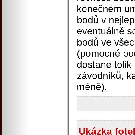
konečném umí
bodů v nejle
eventuálně 
bodů ve vše
(pomocné bod
dostane tolik 
závodníků, k
méně).
Ukázka fotek