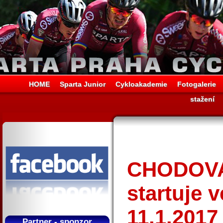
HOME
Sparta Junior
Cykloakademie
Fotogalerie
stažení
CHODOVAR
startuje 
11.1.2017
Partner - sponzor