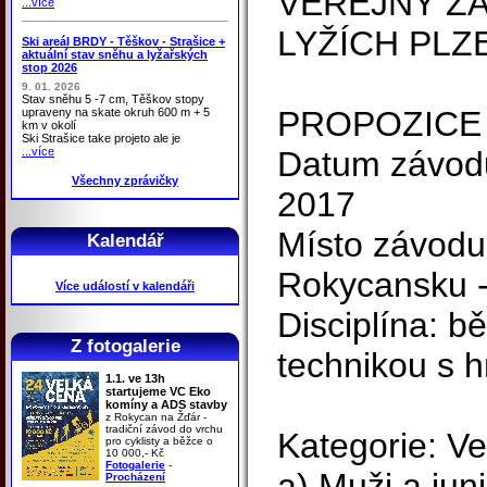
VEŘEJNÝ ZÁ
...více
LYŽÍCH PL
Ski areál BRDY - Těškov - Strašice +
aktuální stav sněhu a lyžařských
stop 2026
9. 01. 2026
Stav sněhu 5 -7 cm, Těškov stopy
PROPOZICE
upraveny na skate okruh 600 m + 5
km v okolí
Ski Strašice take projeto ale je
...více
Datum závodu
Všechny zprávičky
2017
Místo závodu
Kalendář
Rokycansku -
Více událostí v kalendáři
Disciplína: b
Z fotogalerie
technikou s 
1.1. ve 13h
startujeme VC Eko
komíny a ADS stavby
z Rokycan na Žďár -
tradiční závod do vrchu
Kategorie: Ve
pro cyklisty a běžce o
10 000,- Kč
Fotogalerie
-
a) Muži a juni
Procházení