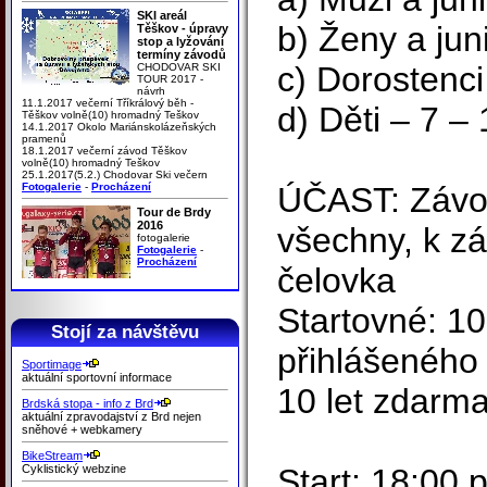
SKI areál
b) Ženy a jun
Těškov - úpravy
stop a lyžování
termíny závodů
c) Dorostenc
CHODOVAR SKI
TOUR 2017 -
návrh
11.1.2017 večerní Tříkrálový běh -
d) Děti – 7 – 
Těškov volně(10) hromadný Teškov
14.1.2017 Okolo Mariánskolázeňských
pramenů
18.1.2017 večerní závod Těškov
volně(10) hromadný Teškov
25.1.2017(5.2.) Chodovar Ski večern
Fotogalerie
-
Procházení
ÚČAST: Závod
Tour de Brdy
2016
všechny, k z
fotogalerie
Fotogalerie
-
Procházení
čelovka
Startovné: 10
Stojí za návštěvu
přihlášeného 
Sportimage
aktuální sportovní informace
10 let zdarm
Brdská stopa - info z Brd
aktuální zpravodajství z Brd nejen
sněhové + webkamery
BikeStream
Cyklistický webzine
Start: 18:00 