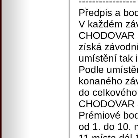
-----------------
Předpis a bo
V každém záv
CHODOVAR S
získá závodní
umístění tak i
Podle umístě
konaného záv
do celkového
CHODOVAR S
Prémiové body
od 1. do 10. 