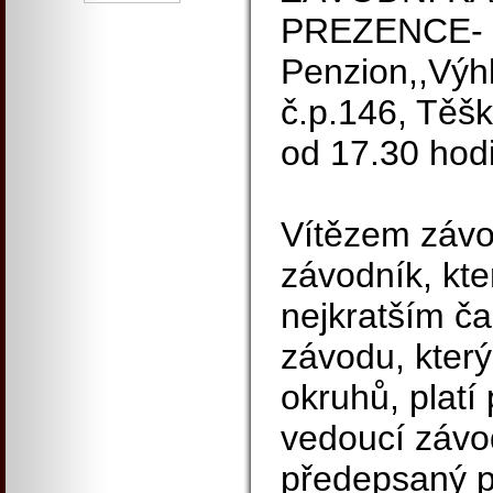
PREZENCE- 
Penzion,,Výhl
č.p.146, Těš
od 17.30 hod
Vítězem závo
závodník, kte
nejkratším ča
závodu, který
okruhů, platí 
vedoucí závo
předepsaný p