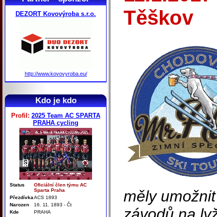
Těškov
DEZORT Kovovýroba s.r.o.
http://www.kovovyroba.eu/
Kdo je kdo
Profil:
2025 Team AC SPARTA
PRAHA cycling
Status
Oficiální člen týmu AC
Sparta Praha
měly umožnit 
Přezdívka
ACS 1893
Narozen
16. 11. 1893 - Čt
závodů na lyž
Kde
PRAHA