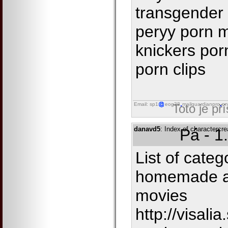
transgender 
peryy porn 
knickers por
porn clips
Email: sp1
eog38
mailguardianpro
on
Toto je př
danavd5
: Index of charactercre
Pá - 1
List of cate
homemade a
movies
http://visal