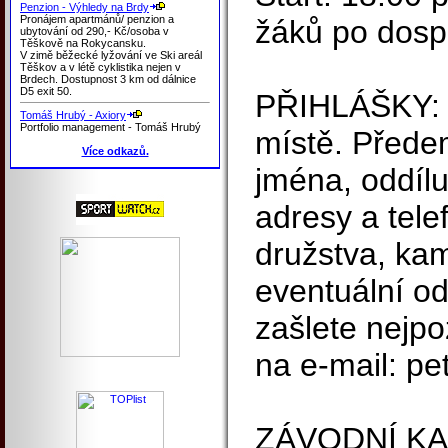
Penzion - Výhledy na Brdy
Pronájem apartmánů/ penzion a
žáků po dosp
ubytování od 290,- Kč/osoba v
Těškově na Rokycansku.
V zimě běžecké lyžování ve Ski areál
Těškov a v létě cyklistika nejen v
Brdech. Dostupnost 3 km od dálnice
D5 exit 50.
PŘIHLÁŠKY: 
Tomáš Hrubý - Axiory
Portfolio management - Tomáš Hrubý
místě. Přede
Více odkazů.
jména, oddílu
adresy a tel
družstva, ka
eventuální o
zašlete nejpo
na e-mail: pe
ZÁVODNÍ K