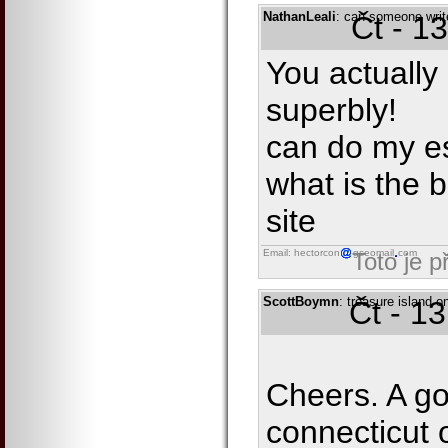
NathanLeali
: can someone writ
Čt - 1
You actually 
superbly!
can do my es
what is the 
site
Email: hectorcon
gseomail
com
Toto je 
ScottBoymn
: treasure island 
Čt - 1
Cheers. A go
connecticut 