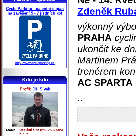
Ne - 14. Kvě
Zdeněk Rub
Cycle Parking - patentní stojan
na zavěšení 5 - 7 jízdních kol
výkonný výb
PRAHA
cycli
ukončit ke dn
Martinem Pr
http://www.cycleparking.cz
trenérem kon
Kdo je kdo
AC SPARTA
Profil:
Jiří Sivák
..
Status
Oficiální člen týmu AC Sparta
Praha