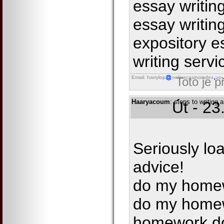
essay writing
essay writin
expository e
writing servi
Email: harrylop
onlinecasinoindex
us
Toto je 
Haaryacoum
: steps to writing
Út - 23
Seriously lo
advice!
do my homewo
do my homew
homework d