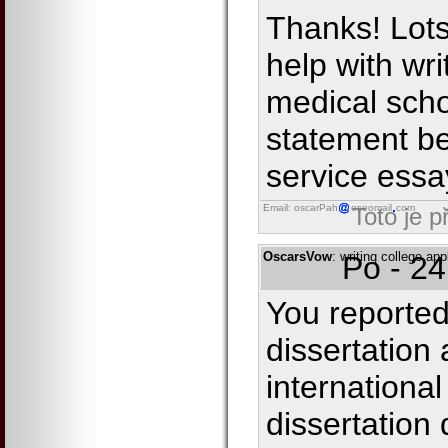
Thanks! Lots
help with wr
medical scho
statement be
service essa
Email: oscarPah
eseomail
com
Toto je 
OscarsVow
: writing college ap
Po - 2
You reported i
dissertation 
international
dissertation 