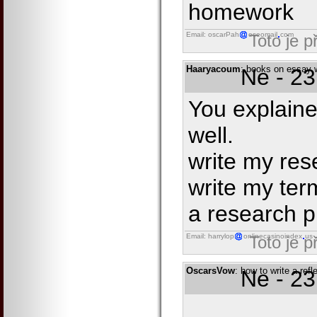
homework
Email: oscarPah
eseomail
com
Toto je 
Haaryacoum
: books on essay w
Ne - 23
You explaine
well.
write my res
write my ter
a research p
Email: harrylop
onlinecasinoindex
us
Toto je 
OscarsVow
: how to write a ref
Ne - 23