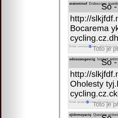
erainminof
: Endoscopic guardin
So -
http://slkjfdf
Bocarema yk
cycling.cz.dhj
Email: uzomoyo
exivu
sibicomail
com
Toto je 
odosuwugescig
: Implant anti
So -
http://slkjfdf
Oholesty tyj
cycling.cz.ckq
Email: gicejex
exivu
sibicomail
com
Toto je 
ejidnmeyaciq
: Question action
So -