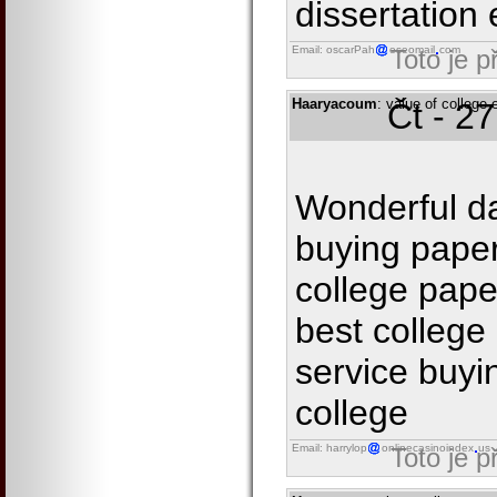
dissertation 
Email: oscarPah
eseomail
com
Toto je 
Haaryacoum
: value of college
Čt - 2
Wonderful d
buying paper
college pape
best college
service buyi
college
Email: harrylop
onlinecasinoindex
us
Toto je 