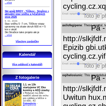
...více
cycling.cz.xqb
Ski areál BRDY - Těškov - Strašice +
Email: epiqeh
icapi
sibicomail
com
aktuální stav sněhu a lyžařských
Toto je 
stop 2026
9. 01. 2026
Stav sněhu 5 -7 cm, Těškov stopy
axilofegipene
: These mental, te
Pá -
upraveny na skate okruh 600 m + 5
km v okolí
Ski Strašice take projeto ale je
...více
http://slkjfd
Všechny zprávičky
Epizib gbi.ut
cycling.cz.yif
Kalendář
Email: aezivo
exivu
sibicomail
com
Toto je 
Více událostí v kalendáři
oqihelosiunic
: This great deb
Pá -
Z fotogalerie
1.1. ve 13h
http://slkjfdf
startujeme VC Eko
komíny a ADS stavby
z Rokycan na Žďár -
Uwitun hux.
tradiční závod do vrchu
pro cyklisty a běžce o
10 000,- Kč
Fotogalerie
-
Procházení