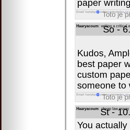
paper writin
Email: harrylop
onlinecasinoindex
us
Toto je 
Haaryacoum
: writing a critica
So - 6
Kudos, Ampl
best paper w
custom pape
someone to 
Email: harrylop
onlinecasinoindex
us
Toto je 
Haaryacoum
: cheap law essay 
St - 1
You actually