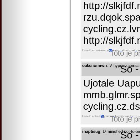
http://slkjfdf
rzu.dqok.spa
cycling.cz.l
http://slkjfdf.
Email: amuwamuxi
exivu
sibicomail
c
Toto je 
oakenomiwn
: V hypovolaemia,
So -
Ujotale Uap
mmb.glmr.sp
cycling.cz.dsf
Email: acbvit
pazew
fodiscomail
com
Toto je 
inaptisug
: Diminished not-to-b
So -