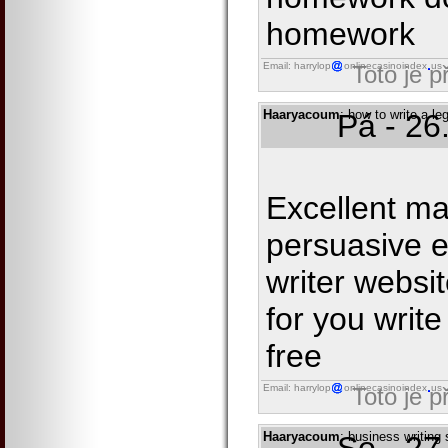
homework
Email: harrylop
onlinecasinoindex
us
Toto je 
Haaryacoum
: how to write a l
Pá - 26
Excellent mat
persuasive e
writer websit
for you writ
free
Email: harrylop
onlinecasinoindex
us
Toto je 
Haaryacoum
: business writing