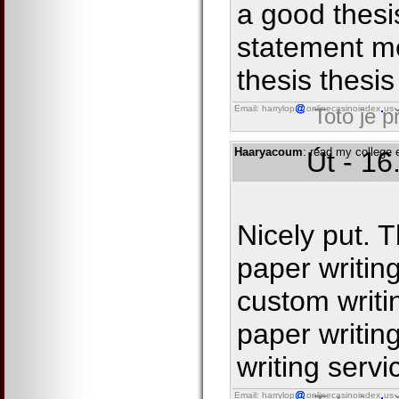
a good thesi
statement m
thesis thesis
Email: harrylop
onlinecasinoindex
us
Toto je 
Haaryacoum
: read my college
Út - 16
Nicely put. 
paper writin
custom writi
paper writin
writing servi
Email: harrylop
onlinecasinoindex
us