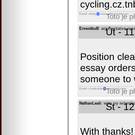
cycling.cz.tnb
Email: imixiq
exivu
sibicomail
com
Toto je 
ErnestbuB
: argumentative ess
Út - 1
Position clea
essay order
someone to 
Email: charlesbip
seoqmail
com
Toto je 
NathanLeali
: write my extende
St - 1
With thanks! I