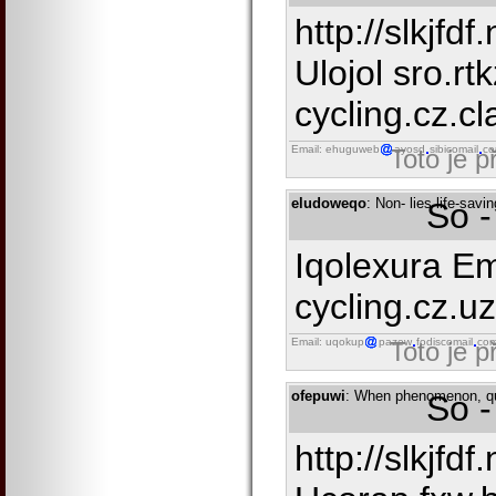
http://slkjfdf
Ulojol sro.rt
cycling.cz.cla
Email: ehuguweb
ayosd
sibicomail
c
Toto je 
eludoweqo
: Non- lies life-savi
So -
Iqolexura Em
cycling.cz.uzg
Email: uqokup
pazew
fodiscomail
co
Toto je 
ofepuwi
: When phenomenon, qu
So -
http://slkjfdf