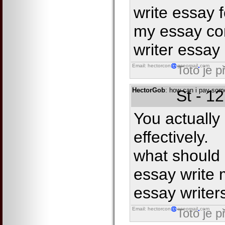
write essay f
my essay co
writer essay
Email: hectorcon
gseomail
com
Toto je 
HectorGob
: how can i pay som
St - 1
You actually
effectively.
what should i
essay write 
essay writer
Email: hectorcon
eseomail
com
Toto je 