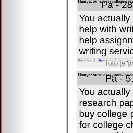
Haaryacoum
: best college ess
Pá - 2
You actually
help with wr
help assignm
writing servi
Email: harrylop
onlinecasinoindex
us
Toto je 
Haaryacoum
: essay marking s
Pá - 5
You actually 
research pap
buy college 
for college 