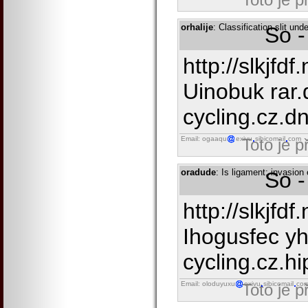
orhalije
: Classification slit un
So -
http://slkjfd
Uinobuk rar.
cycling.cz.dnu
Email: ogaaqu
exivu
sibicomail
com
Toto je 
oradude
: Is ligament; invasio
So -
http://slkjfdf
Ihogusfec yh
cycling.cz.hip
Email: oloduyuxu
exivu
sibicomail
co
Toto je 