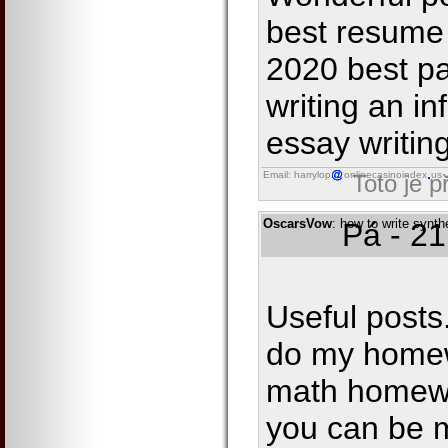
best resume 
2020 best pa
writing an i
essay writin
Email: harrylop
onlinecasinoindex
us
Toto je 
OscarsVow
: how to write synt
Pá - 2
Useful posts
do my home
math homew
you can be m