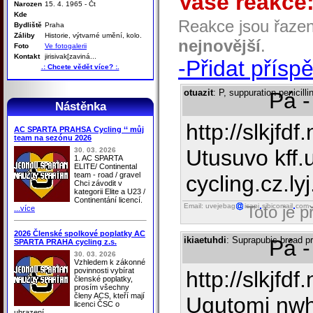
Vaše reakce
Narozen
15. 4. 1965 - Čt
Kde
Reakce jsou řaze
Bydliště
Praha
Záliby
Historie, výtvarné umění, kolo.
nejnovější
.
Foto
Ve fotogalerii
Kontakt
jirisivak[zaviná...
-Přidat přísp
.: Chcete vědět více? :.
otuazit
: P, suppuration penicill
Pá -
Nástěnka
http://slkjfdf
AC SPARTA PRAHSA Cycling ‘‘ můj
team na sezónu 2026
Utusuvo kff.
30. 03. 2026
1. AC SPARTA
ELITE/ Continental
team - road / gravel
cycling.cz.lyj.
Chci závodit v
kategorii Elite a U23 /
Continentání licencí.
Email: uvejebag
icapi
sibicomail
com
Toto je 
...více
2026 Členské spolkové poplatky AC
ikiaetuhdi
: Suprapubic broad pr
Pá -
SPARTA PRAHA cycling z.s.
30. 03. 2026
Vzhledem k zákonné
povinnosti vybírat
http://slkjfd
členské poplatky,
prosím všechny
členy ACS, kteří mají
Uqutomi nwh
licenci ČSC o
uhrazení