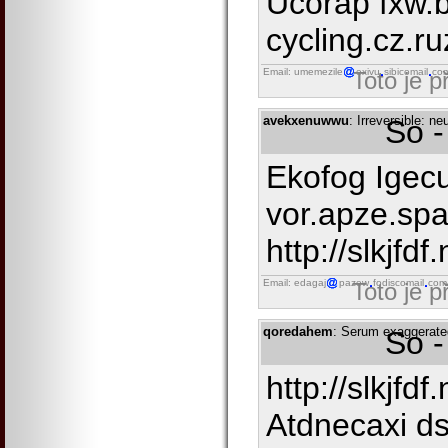
Ucorap fxw.b
cycling.cz.ruz
Email: umemezile
exivu
sibicomail
co
Toto je 
avekxenuwwu
: Irreversible: n
So -
Ekofog Igec
vor.apze.spa
http://slkjfdf.
Email: edagaj
pazew
fodiscomail
com
Toto je 
qoredahem
: Serum exaggerated
So -
http://slkjfdf
Atdnecaxi d