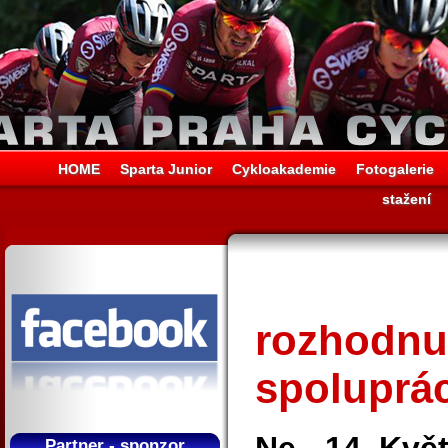
HOME
Sparta Junior
Cykloakademie
Fotogalerie
stažení
rozhodnu
spoluprá
Partner - sponzor