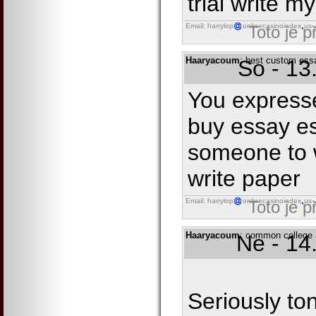
trial write m
Email: harrylop
onlinecasinoindex
us
Toto je 
Haaryacoum
: best custom ess
So - 13
You expresse
buy essay es
someone to w
write paper
Email: harrylop
onlinecasinoindex
us
Toto je 
Haaryacoum
: common college 
Ne - 14
Seriously to