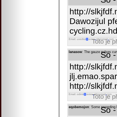
http://slkjfdf
Dawozijul pf
cycling.cz.hdk
Email: uxedtiz
exivu
sibicomail
com
Toto je 
lanasow
: The gauze pulses cur
So -
http://slkjfd
jlj.emao.spar
http://slkjfdf.
Email: odinir
exivu
sibicomail
com
Toto je 
eqobemojon
: Some rewarding br
So -