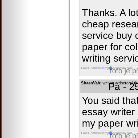
Thanks. A lot
cheap resear
service buy 
paper for co
writing servi
Email: patrickGlomy
seoqmail
com
Toto je 
ShaenVah
: writing a doctoral 
Pá - 2
You said that
essay writer
my paper wri
Email: patrickGlomy
seoqmail
com
Toto je 