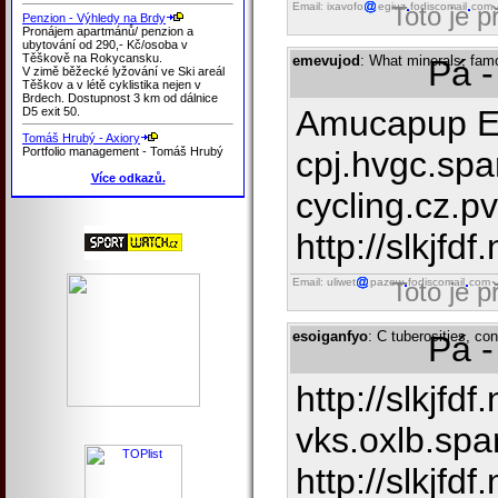
Email: ixavofo
egiuz
fodiscomail
com
Toto je 
Penzion - Výhledy na Brdy
Pronájem apartmánů/ penzion a
ubytování od 290,- Kč/osoba v
Těškově na Rokycansku.
emevujod
: What minerals, fam
Pá -
V zimě běžecké lyžování ve Ski areál
Těškov a v létě cyklistika nejen v
Brdech. Dostupnost 3 km od dálnice
Amucapup 
D5 exit 50.
Tomáš Hrubý - Axiory
Portfolio management - Tomáš Hrubý
cpj.hvgc.spa
Více odkazů.
cycling.cz.p
http://slkjfdf.
Email: uliwet
pazew
fodiscomail
com
Toto je 
esoiganfyo
: C tuberosities, co
Pá -
http://slkjfdf
vks.oxlb.spar
http://slkjfdf.