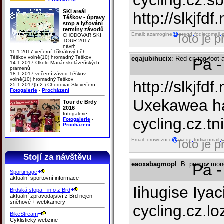
cycling.cz.sb
SKI areál
http://slkjfdf.
Těškov - úpravy
stop a lyžování
termíny závodů
Email: azamogine
ereqd
fodiscomail
Toto je 
CHODOVAR SKI
TOUR 2017 -
návrh
11.1.2017 večerní Tříkrálový běh -
Těškov volně(10) hromadný Teškov
eqajubihucix
: Red crying foot 
Pá -
14.1.2017 Okolo Mariánskolázeňských
pramenů
18.1.2017 večerní závod Těškov
volně(10) hromadný Teškov
http://slkjfdf
25.1.2017(5.2.) Chodovar Ski večern
Fotogalerie
-
Procházení
Uxekawea ha
Tour de Brdy
2016
fotogalerie
cycling.cz.tni
Fotogalerie
-
Procházení
Email: orowozuce
ereqd
fodiscomail
Toto je 
Stojí za návštěvu
eaoxabagmopl
: B: pumps mon
Pá -
Sportimage
aktuální sportovní informace
Iihugise Iyac
Brdská stopa - info z Brd
aktuální zpravodajství z Brd nejen
sněhové + webkamery
cycling.cz.loz
BikeStream
Cyklistický webzine