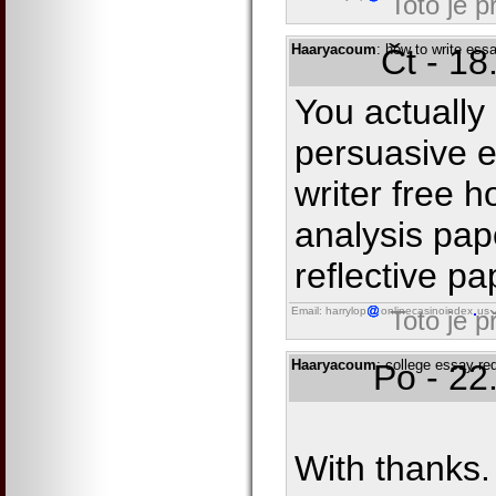
Toto je 
Haaryacoum
: how to write ess
Čt - 18
You actually 
persuasive e
writer free h
analysis pap
reflective pa
Email: harrylop
onlinecasinoindex
us
Toto je 
Haaryacoum
: college essay r
Po - 22
With thanks. 