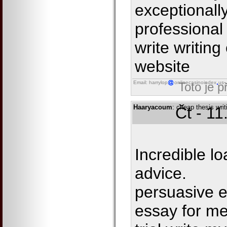
exceptionally
professional
write writing
website
Email: harrylop
onlinecasinoindex
us
Toto je 
Haaryacoum
: cheap thesis wri
Čt - 1
Incredible lo
advice.
persuasive e
essay for me