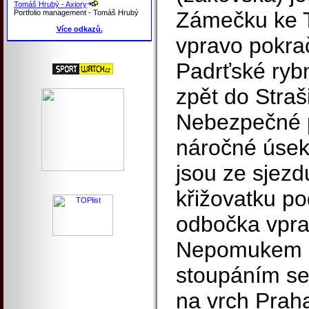
Tomáš Hrubý - Axiory
Zámečku ke 
Portfolio management - Tomáš Hrubý
Více odkazů.
vpravo pokrač
Padrťské rybn
zpět do Straš
Nebezpečné p
náročné úseky
jsou ze sjezd
křižovatku p
odbočka vpra
Nepomukem p
stoupáním se
na vrch Praha