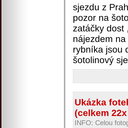
sjezdu z Prah
pozor na šoto
zatáčky dost ,
nájezdem na 
rybníka jsou d
šotolinový sj
Ukázka fotek
(celkem 22x 
INFO: Celou fotog