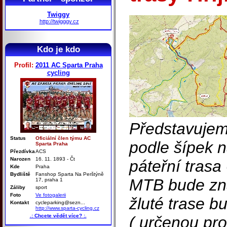
Twiggy
http://twigggy.cz
Kdo je kdo
Profil:
2011 AC Sparta Praha
cycling
Představujem
Status
Oficiální člen týmu AC
podle šípek na
Sparta Praha
Přezdívka
ACS
Narozen
16. 11. 1893 - Čt
páteřní trasa 
Kde
Praha
Bydliště
Fanshop Sparta Na Perštýně
MTB bude zna
17, praha 1
Záliby
sport
Foto
Ve fotogalerii
žluté trase b
Kontakt
cycleparking@sezn...
http://www.sparta-cycling.cz
.: Chcete vědět více? :.
( určenou pro