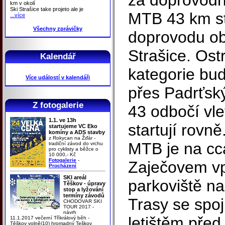
za doprovod
km v okolí
Ski Strašice take projeto ale je
MTB 43 km st
...více
Všechny zprávičky
doprovodu ob
Strašice. Ost
Kalendář
kategorie bu
Více událostí v kalendáři
přes Padrťský
Z fotogalerie
43 odbočí vl
1.1. ve 13h
startují rovn
startujeme VC Eko
komíny a ADS stavby
z Rokycan na Žďár -
MTB je na cc
tradiční závod do vrchu
pro cyklisty a běžce o
10 000,- Kč
Fotogalerie
-
Zaječovem vp
Procházení
SKI areál
parkoviště na
Těškov - úpravy
stop a lyžování
termíny závodů
Trasy se spoj
CHODOVAR SKI
TOUR 2017 -
návrh
letištěm pře
11.1.2017 večerní Tříkrálový běh -
Těškov volně(10) hromadný Teškov