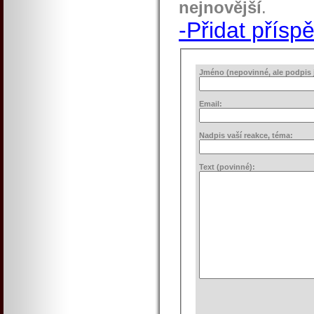
nejnovější
.
-Přidat přísp
Jméno (nepovinné, ale podpis j
Email:
Nadpis vaší reakce, téma:
Text (povinné):