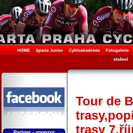
HOME
Sparta Junior
Cykloakademie
Fotogalerie
stažení
Tour de B
trasy,pop
trasy 7.ří
Partner - sponzor