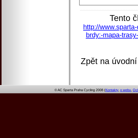
Tento č
http://www.sparta-
brdy:-mapa-trasy-
Zpět na úvodní
© AC Sparta Praha Cycling 2008 (
Kontakty
,
o webu
,
Och