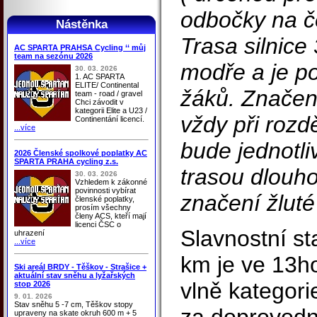
odbočky na č
Nástěnka
Trasa silnic
AC SPARTA PRAHSA Cycling ‘‘ můj
team na sezónu 2026
modře a je po
30. 03. 2026
1. AC SPARTA
ELITE/ Continental
žáků. Značen
team - road / gravel
Chci závodit v
kategorii Elite a U23 /
vždy při rozd
Continentání licencí.
...více
bude jednotli
2026 Členské spolkové poplatky AC
SPARTA PRAHA cycling z.s.
trasou dlouhou
30. 03. 2026
Vzhledem k zákonné
povinnosti vybírat
značení žluté 
členské poplatky,
prosím všechny
členy ACS, kteří mají
licenci ČSC o
Slavnostní st
uhrazení
...více
km je ve 13h
Ski areál BRDY - Těškov - Strašice +
aktuální stav sněhu a lyžařských
vlně kategor
stop 2026
9. 01. 2026
Stav sněhu 5 -7 cm, Těškov stopy
upraveny na skate okruh 600 m + 5