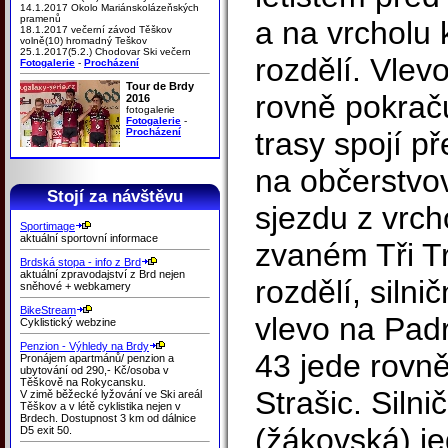
14.1.2017 Okolo Mariánskolázeňských
pramenů
a na vrcholu 
18.1.2017 večerní závod Těškov
volně(10) hromadný Teškov
25.1.2017(5.2.) Chodovar Ski večern
rozdělí. Vle
Fotogalerie
-
Procházení
Tour de Brdy
rovně pokraču
2016
fotogalerie
Fotogalerie
-
Procházení
trasy spojí p
na občerstvov
Stojí za návštěvu
sjezdu z vrch
Sportimage
aktuální sportovní informace
zvaném Tři Tr
Brdská stopa - info z Brd
aktuální zpravodajství z Brd nejen
rozdělí, silni
sněhové + webkamery
BikeStream
vlevo na Pad
Cyklistický webzine
Penzion - Výhledy na Brdy
43 jede rovn
Pronájem apartmánů/ penzion a
ubytování od 290,- Kč/osoba v
Těškově na Rokycansku.
Strašic. Silni
V zimě běžecké lyžování ve Ski areál
Těškov a v létě cyklistika nejen v
Brdech. Dostupnost 3 km od dálnice
(žákovská) je
D5 exit 50.