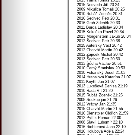
2013 Tůma Tomáš 20:23
2015 Nesveda Jiří 20:24
2009 Mikulica Tomáš 20:25
2010 Rubáš Zdeněk 20:31
2016 Šedivec Petr 20:31
2016 Groh Zdeněk 20:33
2011 Burda Ladislav 20:34
2015 Kokoška Pavel 20:34
2013 Morgenstern Jakub 20:34
2012 Šedivec Petr 20:38
2015 Auterský Václ 20:42
2012 Charvát Martin 20:42
2012 Zajíček Michal 20:42
2013 Šedivec Petr 20:50
2013 Šůcha Václav 20:51
2010 Černý Stanislav 20:53
2010 Fidranský Josef 21:03
2014 Hranaiová Katarína 21:07
2011 Knyttl Jan 21:07
2013 Lukešová Denisa 21:19
2010 Rada Vít 21:20
2015 Rubáš Zdeněk 21:25
2008 Soukup jan 21:26
2012 Vrátný Jan 21:35
2015 Charvát Martin 21:55
2016 Dienstbier Oldřich 21:59
2012 Pytlík Roman 22:00
2008 Slavíl Lubomír 22:10
2016 Richterová Jana 22:10
2016 Holubová Adéla 22:24