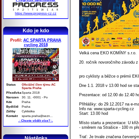
https://www.progress-cz.cz
Kdo je kdo
Profil:
AC SPARTA PRAHA
cycling 2018
Velká cena EKO KOMÍNY s.r.o.
20. ročník novoročního závodu 
pro cyklisty a běžce o prémii E
Status
Oficiální člen týmu AC
Dne 1.1. 2018 v 13.00 hod se st
Sparta Praha
Přezdívka
Sparta 2018
Prezentace: od 12.00 do 12.40 h
Narozen
30. 11. -0001 - Po
Kde
Praha
Přihlášky: do 29.12.2017 na e-ma
Bydliště
Praha
Info na: www.sparta-cycling.cz
Záliby
Cyklistika
Start: 13.00 hod
Kontakt
sparta.praha@sezn...
.: Chcete vědět více? :.
Místo startu a prezentace: U kř
- směrem na Strašice - 100 m př
Trať: Je trvale značena červeným
Nástěnka