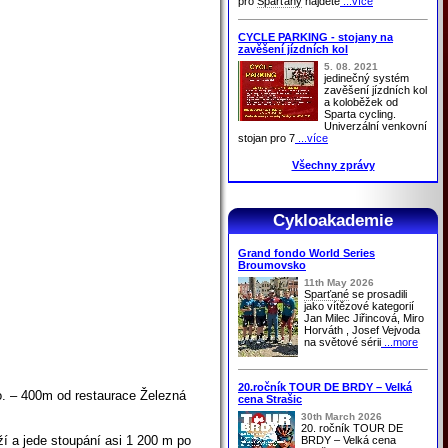
pro
Sparťany
najdete
...více
CYCLE PARKING - stojany na
zavěšení jízdních kol
5. 08. 2021
jedinečný systém
zavěšení jízdních kol
a koloběžek od
Sparta cycling.
Univerzální venkovní
stojan pro 7
...více
Všechny zprávy
Cykloakademie
Grand fondo World Series
Broumovsko
11th May 2026
Sparťané
se prosadili
jako vítězové kategorií
Jan Milec Jiřincová, Miro
Horváth , Josef Vejvoda
na světové sérii
...more
20.ročník TOUR DE BRDY – Velká
o. – 400m od restaurace Železná
cena Strašic
30th March 2026
20. ročník TOUR DE
ží a jede stoupání asi 1 200 m po
BRDY – Velká cena