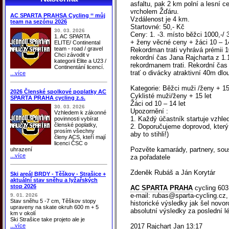
asfaltu, pak 2 km polní a lesní 
vrcholem Žďáru.
AC SPARTA PRAHSA Cycling ‘‘ můj
Vzdálenost je 4 km.
team na sezónu 2026
Startovné: 50,- Kč
30. 03. 2026
Ceny: 1. -3. místo běžci 1000,-/ 3
1. AC SPARTA
+ ženy věcné ceny + žáci 10 – 14
ELITE/ Continental
team - road / gravel
Rekordman trati vyhrává prémii 1
Chci závodit v
rekordní čas Jana Rajcharta z 1.1
kategorii Elite a U23 /
rekordmanem trati. Rekordní čas 
Continentání licencí.
trať o divácky atraktivní 40m dl
...více
Kategorie: Běžci muži /ženy + 15
2026 Členské spolkové poplatky AC
Cyklisté muži/ženy + 15 let
SPARTA PRAHA cycling z.s.
Žáci od 10 – 14 let
30. 03. 2026
Upozornění :
Vzhledem k zákonné
1. Každý účastník startuje vzhle
povinnosti vybírat
členské poplatky,
2. Doporučujeme doprovod, který 
prosím všechny
aby to stihli!)
členy ACS, kteří mají
licenci ČSC o
Pozvěte kamarády, partnery, sous
uhrazení
...více
za pořadatele
Zdeněk Rubáš a Ján Korytár
Ski areál BRDY - Těškov - Strašice +
aktuální stav sněhu a lyžařských
stop 2026
AC SPARTA PRAHA
cycling 603
e-mail: rubas@sparta-cycling.cz,
9. 01. 2026
Stav sněhu 5 -7 cm, Těškov stopy
historické výsledky jak šel novo
upraveny na skate okruh 600 m + 5
absolutní výsledky za poslední l
km v okolí
Ski Strašice take projeto ale je
...více
2017 Rajchart Jan 13:17