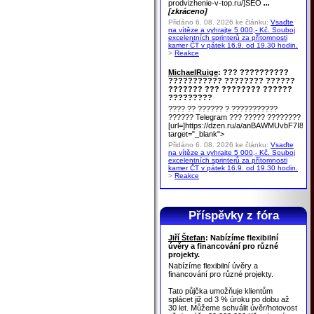
prodvizhenie-v-top.ru/]SEO
...
[zkráceno]
Přidáno 6. 08. 2026 ke článku:
Vsaďte
na vítěze a vyhrajte 5 000,- Kč. Souboj
excelentních sprinterů za přítomnosti
kamer ČT v pátek 16.9. od 19.30 hodin.
>
Reakce
MichaelRuige
: ??? ??????????
??????????? ???????? ??????
??????? ??? ???????? ??????
?????????
???? ?? ?????? ? ???????????
?????? Telegram ??? ????? ????????
[url=]https://dzen.ru/a/anBAWMUvbF7I8u
target="_blank">
Přidáno 6. 08. 2026 ke článku:
Vsaďte
na vítěze a vyhrajte 5 000,- Kč. Souboj
excelentních sprinterů za přítomnosti
kamer ČT v pátek 16.9. od 19.30 hodin.
>
Reakce
Příspěvky z fóra
Jiří Štefan
: Nabízíme flexibilní
úvěry a financování pro různé
projekty.
Nabízíme flexibilní úvěry a
financování pro různé projekty.
Tato půjčka umožňuje klientům
splácet již od 3 % úroku po dobu až
30 let. Můžeme schválit úvěr/hotovost