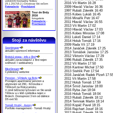
volně(10) hromadný Teškov
2016 Vít Martin 16:28
25.1.2017(5.2.) Chodovar Ski večern
2009 Hlaváč Václav 16:36
Fotogalerie
-
Procházení
1997 Rubáš Zdeněk 16:40
Tour de Brdy
2015 Kobes Lukáš 16:45
2016
2016 Minařík Petr 16:47
fotogalerie
Fotogalerie
-
2011 Hlaváč Václav 16:55
Procházení
2013 Vít Martin 17:02
2010 Hlaváč Václav 17:03
2015 Kobes Miroslav 17:08
2011 Lukeš Daniel 17:14
Stojí za návštěvu
2014 Holub Tomáš 17:16
2009 Rada Vít 17:19
Sportimage
2014 Janáček Zdeněk 17:25
aktuální sportovní informace
2013 Tomášek Jaroslav 17:25
2012 Viktorín Václav 17:29
Brdská stopa - info z Brd
1996 Rubáš Zdeněk 17:35
aktuální zpravodajství z Brd nejen
sněhové + webkamery
2012 Vít Martin 17:50
2016 Kantner Michal 17:50
BikeStream
2013 Stehlík Petr 17:54
Cyklistický webzine
2016 Janáček Radek Plzeň 17:5
Penzion - Výhledy na Brdy
2011 Vít Martin 17:58
Pronájem apartmánů/ penzion a
2012 Holub Tomáš 17:59
ubytování od 290,- Kč/osoba v
2014 Šmíd Jaroslav 18:00
Těškově na Rokycansku.
2016 Ryba Jan 18:04
V zimě běžecké lyžování ve Ski areál
Těškov a v létě cyklistika nejen v
2016 Holub Tomáš 18:04
Brdech. Dostupnost 3 km od dálnice
2013 Rubáš Zdeněk 18:12
D5 exit 50.
2014 Temniak Martin 18:14
2010 Kopáč Pavel 18:15
Tomáš Hrubý - Axiory
Portfolio management - Tomáš Hrubý
2016 Rajchart Josef 18:16
2012 Rubáš Zdeněk 18:19