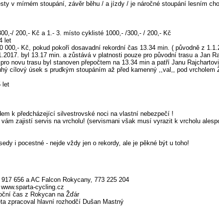
cesty v mírném stoupání, závěr běhu / a jízdy / je náročné stoupání lesním c
00,-/ 200,- Kč a 1.- 3. místo cyklisté 1000,- /300,- / 200,- Kč
 let
0 000,- Kč, pokud pokoří dosavadní rekordní čas 13.34 min. ( původně z 1.1.
.2017. byl 13.17 min. a zůstává v platnosti pouze pro původní trasu a Jan Ra
pro novu trasu byl stanoven přepočtem na 13.34 min a patří Janu Rajchartov
ouhý cílový úsek s prudkým stoupáním až před kamenný ,,val,, pod vrcholem 
 let
dem k předcházející silvestrovské noci na vlastní nebezpečí !
vám zajistí servis na vrcholu! (servismani však musí vyrazit k vrcholu ales
edy i pocestné - nejde vždy jen o rekordy, ale je pěkné být u toho!
 917 656 a AC Falcon Rokycany, 773 225 204
 www.sparta-cycling.cz
roční čas z Rokycan na Žďár
éta zpracoval hlavní rozhodčí Dušan Mastný