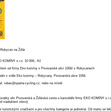
z Rokycan na Žďár
KO KOMÍNY s.r.o. 10 000,- Kč
artem od firmy Eko komíny v Pivovarské ulici 1056/ v Rokycanech
odin v sídle Eko komíny – Rokycany, Pivovarská ulice 1056
il: rubas@sparta-cycling.cz, nebo na místě.
ižovatky ulic Pivovarská a Žďárská cesta u kanceláře firmy EKO KOMÍNY s.r.
ed viaduktem vlevo)
i turistickými značkami a pro všechny kategorie je jednotná. Od startu se bě