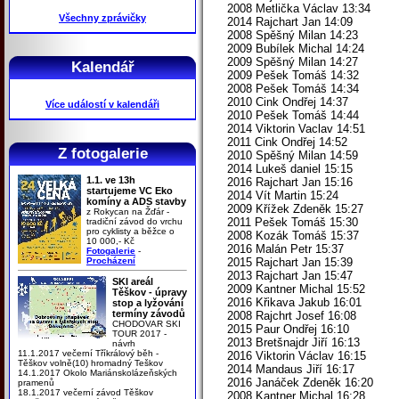
2008 Metlička Václav 13:34
Všechny zprávičky
2014 Rajchart Jan 14:09
2008 Spěšný Milan 14:23
2009 Bubílek Michal 14:24
2009 Spěšný Milan 14:27
Kalendář
2009 Pešek Tomáš 14:32
2008 Pešek Tomáš 14:34
2010 Cink Ondřej 14:37
Více událostí v kalendáři
2010 Pešek Tomáš 14:44
2014 Viktorin Vaclav 14:51
2011 Cink Ondřej 14:52
Z fotogalerie
2010 Spěšný Milan 14:59
2014 Lukeš daniel 15:15
1.1. ve 13h
2016 Rajchart Jan 15:16
startujeme VC Eko
2014 Vít Martin 15:24
komíny a ADS stavby
2009 Křížek Zdeněk 15:27
z Rokycan na Žďár -
2011 Pešek Tomáš 15:30
tradiční závod do vrchu
pro cyklisty a běžce o
2008 Kozák Tomáš 15:37
10 000,- Kč
2016 Malán Petr 15:37
Fotogalerie
-
Procházení
2015 Rajchart Jan 15:39
2013 Rajchart Jan 15:47
SKI areál
2009 Kantner Michal 15:52
Těškov - úpravy
2016 Křikava Jakub 16:01
stop a lyžování
termíny závodů
2008 Rajchrt Josef 16:08
CHODOVAR SKI
2015 Paur Ondřej 16:10
TOUR 2017 -
2013 Bretšnajdr Jiří 16:13
návrh
11.1.2017 večerní Tříkrálový běh -
2016 Viktorin Václav 16:15
Těškov volně(10) hromadný Teškov
2014 Mandaus Jiří 16:17
14.1.2017 Okolo Mariánskolázeňských
2016 Janáček Zdeněk 16:20
pramenů
18.1.2017 večerní závod Těškov
2008 Kantner Michal 16:28