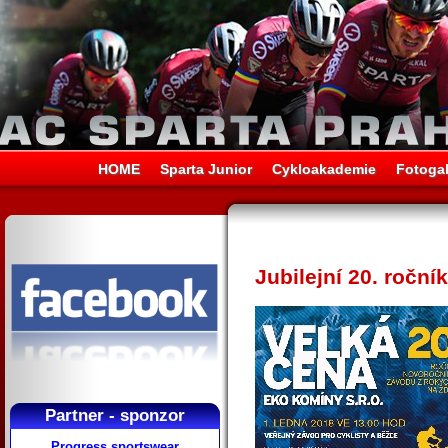
HOME
Sparta Junior
Cykloakademie
Fotogal
Jubilejní 20. ročn
Partner - sponzor
Progress sportswear