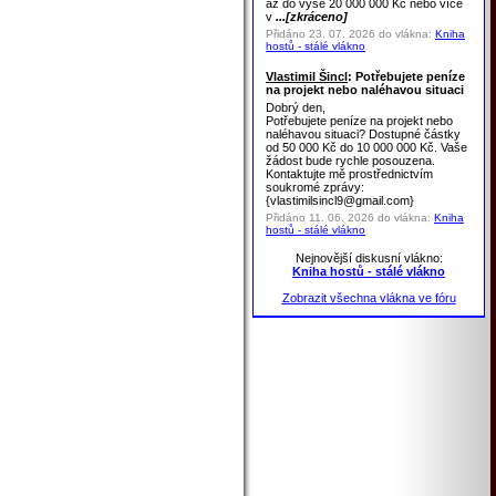
až do výše 20 000 000 Kč nebo více
v
...[zkráceno]
Přidáno 23. 07. 2026 do vlákna:
Kniha
hostů - stálé vlákno
Vlastimil Šincl
: Potřebujete peníze
na projekt nebo naléhavou situaci
Dobrý den,
Potřebujete peníze na projekt nebo
naléhavou situaci? Dostupné částky
od 50 000 Kč do 10 000 000 Kč. Vaše
žádost bude rychle posouzena.
Kontaktujte mě prostřednictvím
soukromé zprávy:
{vlastimilsincl9@gmail.com}
Přidáno 11. 06. 2026 do vlákna:
Kniha
hostů - stálé vlákno
Nejnovější diskusní vlákno:
Kniha hostů - stálé vlákno
Zobrazit všechna vlákna ve fóru