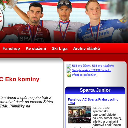
Fanshop
Ke stažení
Ski Liga
Archiv článků
RSS pro články
,
RSS pro nástěnku
Sledujte reakce TOHOTO článku
Přidat do oblíbených
VC Eko komíny
Sparta Junior
m dresu a opět na jeho trati z
Fanshop AC Sparta Praha cycling
atraktivní úsek na vrcholu Žďáru.
1893
Žďár. Přihlášky na
24. 06. 2022
sparťanské
sportovní oblečení
na kolo, fotbal, hokej,
atletiku a originální
dárkové zboží nejen