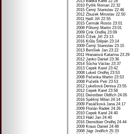
2013 Babka Karel 22:28
2010 Pytlík Roman 22:32
2015 Černý Stanislav 22:46
2012 Zbuzek Miroslav 22:50
2011 Hašl Jiří 22:55
2015 Čermák Rostis 23:01
2008 Půhoný Martin 23:01
2009 Cink Ondřej 23:09
2015 Čížek Jiří 23:13
2016 Krůla Štěpán 23:14
2009 Černý Stanislav 23:15
2013 Beníšek Jan 23:22
2011 Hranaiová Katarína 23:29
2012 Janko Daniel 23:36
2014 Šůcha Václav 23:37
2013 Cepek Karel 23:42
2008 Lukeš Ondřej 23:53
2008 Pečenka Martin 23:53
2008 Pučelík Petr 23:53
2012 Lukešová Denisa 23:55
2012 Cepek Karel 23:58
2011 Dienstbier Oldřich 24:05
2016 Spěšný Milan 24:14
2009 Pasáčková Jana 24:17
2009 Florián Radek 24:26
2010 Cepek Karel 24:40
2013 Hakl Jan 24:40
2016 Dienstbier Ondřej 24:44
2009 Kraus Daniel 24:48
2008 Jágr Jindřich 25:33