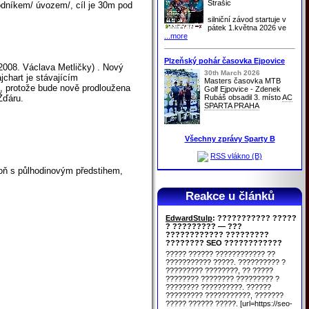
Strašic
hodníkem/ úvozem/, cíl je 30m pod
silniční závod startuje v
pátek 1.května 2026 ve
...more
Plzeňský pohár časovka Ejpovice
2008. Václava Metličky) . Nový
30th March 2026
jchart je stávajícím
Masters časovka MTB
i, protože bude nově prodloužena
Golf Ejpovice - Zdenek
Rubáš obsadil 3. místo
AC
Žďáru.
SPARTA PRAHA
Všechny zprávy Sparty B
RSS vlákno (B)
poň s půlhodinovým předstihem,
Reakce u článků
EdwardStulp
: ??????????? ?????
? ????????? — ???
???????????? ?????????
???????? SEO ????????????
????? ?????? ???????????? ??
??????????? ?????. ?????????? ?
????????? ????????, ?? ?????
???????? ???????? ????????? ?
???????? ??????????. ??????
????????? ???????????, ???????
????? ?????? ?????. [url=https://seo-