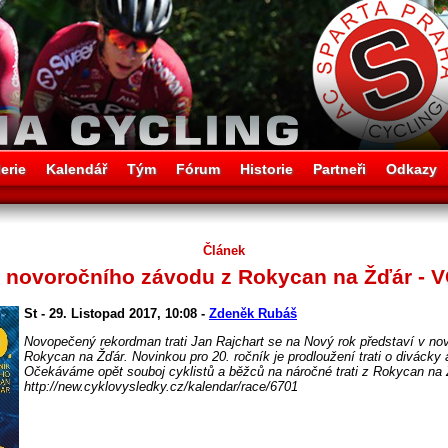
erie
Kalendář
Tým
Fórum
Historie
Partneři
Odkazy
Článek
ík novoročního závodu z Rokycan na Žďár - 
St - 29. Listopad 2017, 10:08 -
Zdeněk Rubáš
Novopečený rekordman trati Jan Rajchart se na Nový rok představí v nové
Rokycan na Žďár. Novinkou pro 20. ročník je prodloužení trati o divácky 
Očekáváme opět souboj cyklistů a běžců na náročné trati z Rokycan na 
http://new.cyklovysledky.cz/kalendar/race/6701