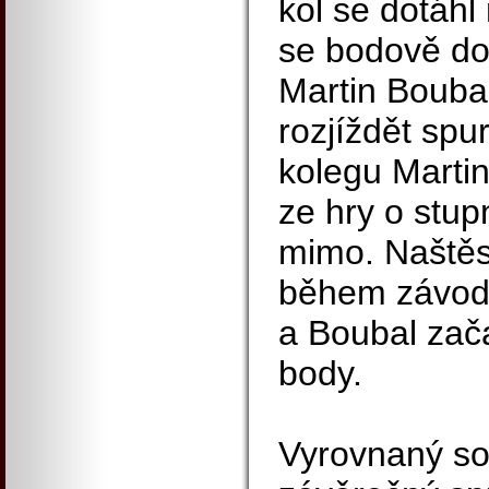
kol se dotáh
se bodově do
Martin Boubal
rozjíždět spu
kolegu Martin
ze hry o stup
mimo. Naštěs
během závodu 
a Boubal zača
body.
Vyrovnaný so