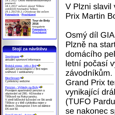
14.1.2017 Okolo Mariánskolázeňských
pramenů
V Plzni slavil
18.1.2017 večerní závod Těškov
volně(10) hromadný Teškov
25.1.2017(5.2.) Chodovar Ski večern
Prix Martin B
Fotogalerie
-
Procházení
Tour de Brdy
2016
fotogalerie
Fotogalerie
-
Osmý díl GIA
Procházení
Plzně na star
Stojí za návštěvu
domácího pe
Sportimage
aktuální sportovní informace
letní počasí 
Brdská stopa - info z Brd
aktuální zpravodajství z Brd nejen
závodníkům.
sněhové + webkamery
BikeStream
Grand Prix te
Cyklistický webzine
Penzion - Výhledy na Brdy
vynikající d
Pronájem apartmánů/ penzion a
ubytování od 290,- Kč/osoba v
Těškově na Rokycansku.
(TUFO Pardus
V zimě běžecké lyžování ve Ski areál
Těškov a v létě cyklistika nejen v
Brdech. Dostupnost 3 km od dálnice
se nakonec s
D5 exit 50.
Tomáš Hrubý - Axiory