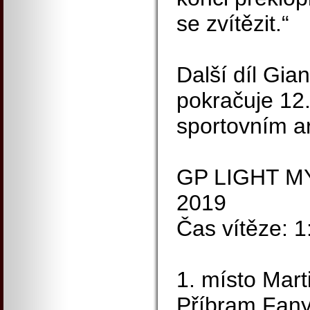
se zvítězit.“
Další díl Gia
pokračuje 12.
sportovním a
GP LIGHT MY
2019
Čas vítěze: 
1. místo Mar
Příbram Fany