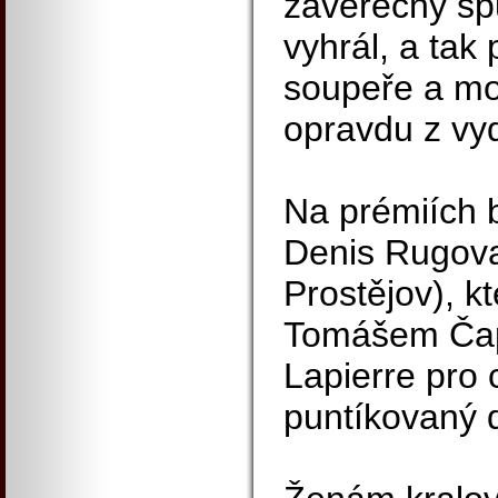
závěrečný spu
vyhrál, a tak
soupeře a mo
opravdu z vyd
Na prémiích b
Denis Rugov
Prostějov), k
Tomášem Čap
Lapierre pro 
puntíkovaný d