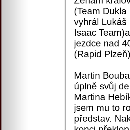
Ženám kralov
(Team Dukla 
vyhrál Lukáš
Isaac Team)a
jezdce nad 40 
(Rapid Plzeň)
Martin Boubal
úplně svůj de
Martina Hebí
jsem mu to ro
představ. Na
konci překlop