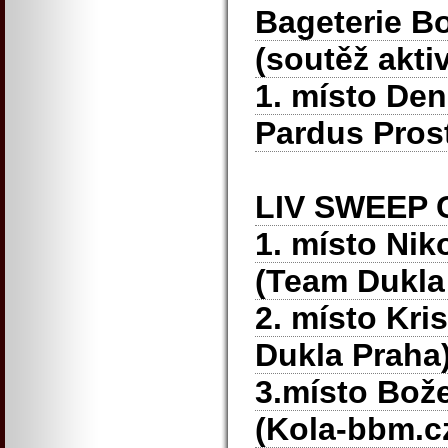
Bageterie Bo
(soutěž aktiv
1. místo De
Pardus Pros
LIV SWEEP C
1. místo Nik
(Team Dukla
2. místo Kri
Dukla Praha
3.místo Bož
(Kola-bbm.c