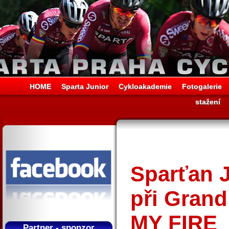
HOME
Sparta Junior
Cykloakademie
Fotogalerie
stažení
Sparťan 
při Grand
MY FIRE
Partner - sponzor