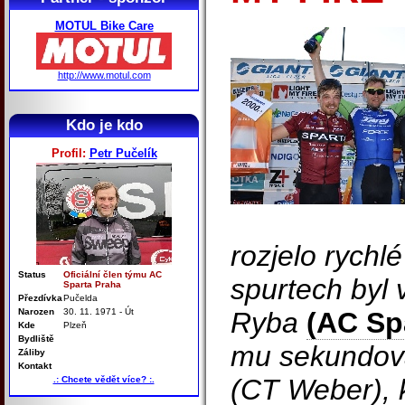
MOTUL Bike Care
http://www.motul.com
Kdo je kdo
Profil:
Petr Pučelík
rozjelo rychl
Status
Oficiální člen týmu AC
spurtech byl 
Sparta Praha
Přezdívka
Pučelda
Narozen
30. 11. 1971 - Út
Ryba
(AC Sp
Kde
Plzeň
Bydliště
mu sekundova
Záliby
Kontakt
(CT Weber), k
.: Chcete vědět více? :.