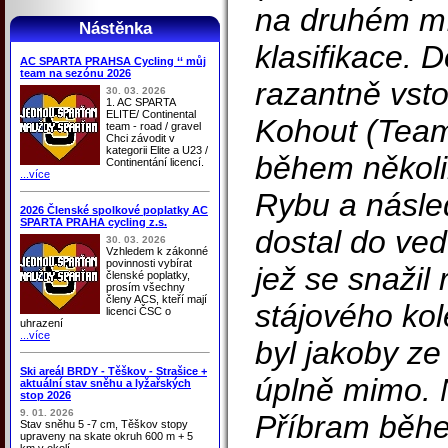
na druhém m
Nástěnka
klasifikace. 
AC SPARTA PRAHSA Cycling ‘‘ můj
team na sezónu 2026
razantně vsto
30. 03. 2026
1. AC SPARTA
ELITE/ Continental
Kohout (Team
team - road / gravel
Chci závodit v
kategorii Elite a U23 /
během několi
Continentání licencí.
...více
Rybu a násle
2026 Členské spolkové poplatky AC
SPARTA PRAHA cycling z.s.
dostal do ved
30. 03. 2026
Vzhledem k zákonné
povinnosti vybírat
jež se snažil 
členské poplatky,
prosím všechny
členy ACS, kteří mají
stájového ko
licenci ČSC o
uhrazení
...více
byl jakoby ze
Ski areál BRDY - Těškov - Strašice +
úplně mimo. 
aktuální stav sněhu a lyžařských
stop 2026
9. 01. 2026
Příbram běh
Stav sněhu 5 -7 cm, Těškov stopy
upraveny na skate okruh 600 m + 5
km v okolí