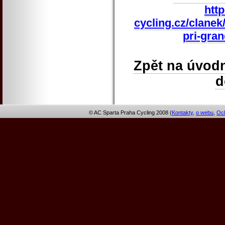
htt
cycling.cz/clanek
pri-gran
Zpět na úvodn
© AC Sparta Praha Cycling 2008 (
Kontakty
,
o webu
,
Och