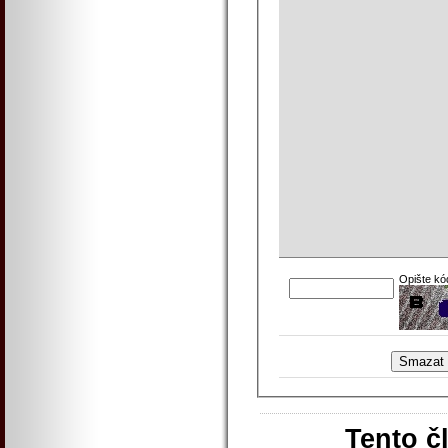
Opište kó
Tento č