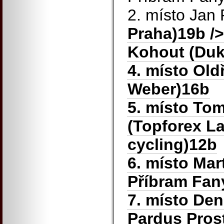
2. místo Jan
Praha)19b
/>
Kohout (Duk
4. místo Old
Weber)16b
5. místo To
(Topforex La
cycling)12b
6. místo Mar
Příbram Fan
7. místo De
Pardus Pros