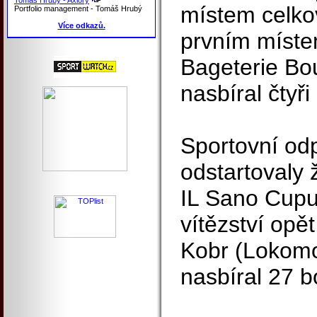
místem celko
Portfolio management - Tomáš Hrubý
Více odkazů.
prvním místem
Bageterie Bou
nasbíral čtyři
Sportovní od
odstartovaly 
IL Sano Cupu
vítězství opě
Kobr (Lokomo
nasbíral 27 b