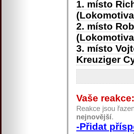
1. místo Ric
(Lokomotiva
2. místo Rob
(Lokomotiva
3. místo Voj
Kreuziger C
Vaše reakce
Reakce jsou řaze
nejnovější
.
-Přidat přís