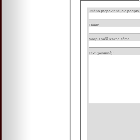
Jméno (nepovinné, ale podpis j
Email:
Nadpis vaší reakce, téma:
Text (povinné):