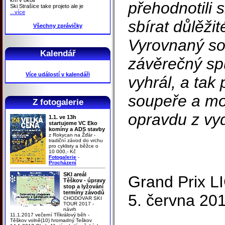
přehodnotili 
Ski Strašice take projeto ale je
...více
sbírat důlěžit
Všechny zprávičky
Vyrovnaný so
Kalendář
závěrečný spu
Více událostí v kalendáři
vyhrál, a tak
soupeře a mo
Z fotogalerie
opravdu z vyd
1.1. ve 13h
startujeme VC Eko
komíny a ADS stavby
z Rokycan na Žďár -
tradiční závod do vrchu
pro cyklisty a běžce o
10 000,- Kč
Fotogalerie
-
Procházení
SKI areál
Grand Prix 
Těškov - úpravy
stop a lyžování
termíny závodů
5. června 20
CHODOVAR SKI
TOUR 2017 -
návrh
11.1.2017 večerní Tříkrálový běh -
Těškov volně(10) hromadný Teškov