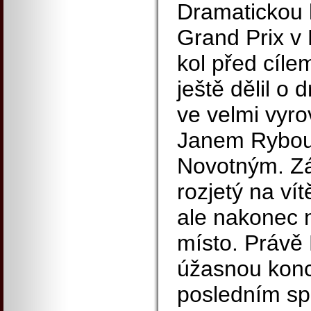
Dramatickou 
Grand Prix v 
kol před cíle
ještě dělil o 
ve velmi vyr
Janem Rybou
Novotným. Zá
rozjetý na ví
ale nakonec n
místo. Právě
úžasnou konc
posledním spu