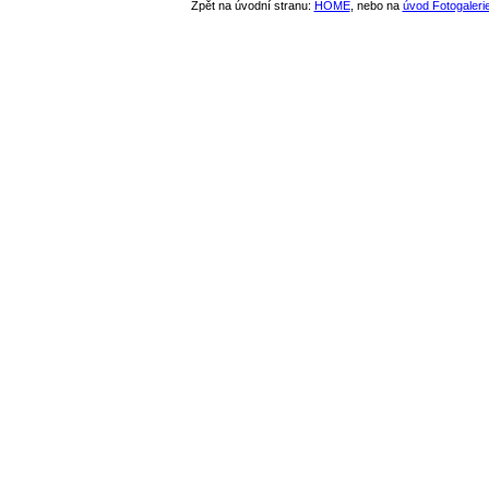
Zpět na úvodní stranu:
HOME
, nebo na
úvod Fotogaleri