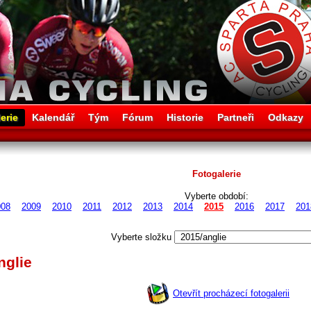
erie
Kalendář
Tým
Fórum
Historie
Partneři
Odkazy
Fotogalerie
Vyberte období:
008
2009
2010
2011
2012
2013
2014
2015
2016
2017
201
Vyberte složku
nglie
Otevřít procházecí fotogalerii