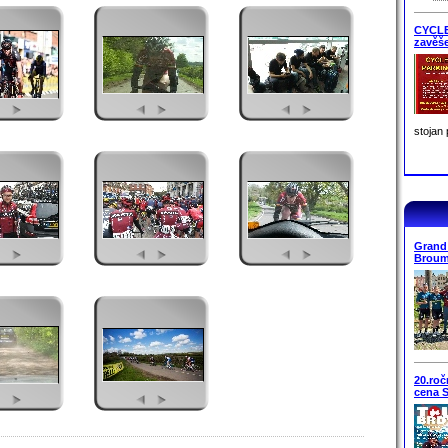
CYCLE
zavěše
stojan 
Grand
Broum
20.ro
cena S