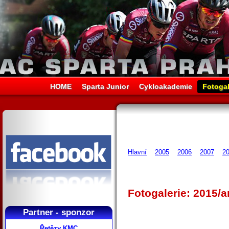
HOME
Sparta Junior
Cykloakademie
Fotogal
Hlavní
2005
2006
2007
2
Fotogalerie: 2015/a
Partner - sponzor
Řetězy KMC