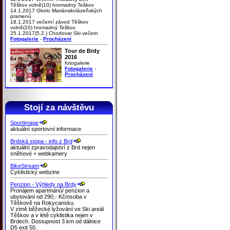
Těškov volně(10) hromadný Teškov
14.1.2017 Okolo Mariánskolázeňských
pramenů
18.1.2017 večerní závod Těškov
volně(10) hromadný Teškov
25.1.2017(5.2.) Chodovar Ski večern
Fotogalerie
-
Procházení
Tour de Brdy
2016
fotogalerie
Fotogalerie
-
Procházení
Stojí za návštěvu
Sportimage
aktuální sportovní informace
Brdská stopa - info z Brd
aktuální zpravodajství z Brd nejen
sněhové + webkamery
BikeStream
Cyklistický webzine
Penzion - Výhledy na Brdy
Pronájem apartmánů/ penzion a
ubytování od 290,- Kč/osoba v
Těškově na Rokycansku.
V zimě běžecké lyžování ve Ski areál
Těškov a v létě cyklistika nejen v
Brdech. Dostupnost 3 km od dálnice
D5 exit 50.