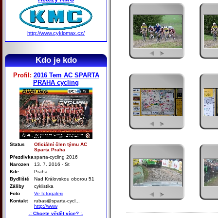
http://www.cyklomax.cz/
Kdo je kdo
Profil:
2016 Tem AC SPARTA
PRAHA cycling
Status
Oficiální člen týmu AC
Sparta Praha
Přezdívka
sparta-cycling 2016
Narozen
13. 7. 2016 - St
Kde
Praha
Bydliště
Nad Královskou oborou 51
Záliby
cyklistika
Foto
Ve fotogalerii
Kontakt
rubas@sparta-cycl...
http://www
.: Chcete vědět více? :.