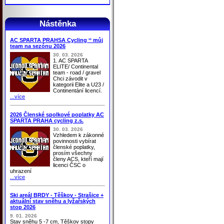
Nástěnka
AC SPARTA PRAHSA Cycling ‘‘ můj
team na sezónu 2026
30. 03. 2026
1. AC SPARTA
ELITE/ Continental
team - road / gravel
Chci závodit v
kategorii Elite a U23 /
Continentání licencí.
...více
2026 Členské spolkové poplatky AC
SPARTA PRAHA cycling z.s.
30. 03. 2026
Vzhledem k zákonné
povinnosti vybírat
členské poplatky,
prosím všechny
členy ACS, kteří mají
licenci ČSC o
uhrazení
...více
Ski areál BRDY - Těškov - Strašice +
aktuální stav sněhu a lyžařských
stop 2026
9. 01. 2026
Stav sněhu 5 -7 cm, Těškov stopy