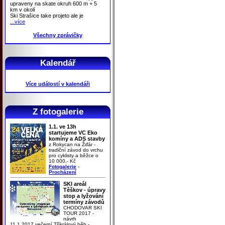
upraveny na skate okruh 600 m + 5
km v okolí
Ski Strašice take projeto ale je
...více
Všechny zprávičky
Kalendář
Více událostí v kalendáři
Z fotogalerie
1.1. ve 13h
startujeme VC Eko
komíny a ADS stavby
z Rokycan na Žďár -
tradiční závod do vrchu
pro cyklisty a běžce o
10 000,- Kč
Fotogalerie
-
Procházení
SKI areál
Těškov - úpravy
stop a lyžování
termíny závodů
CHODOVAR SKI
TOUR 2017 -
návrh
11.1.2017 večerní Tříkrálový běh -