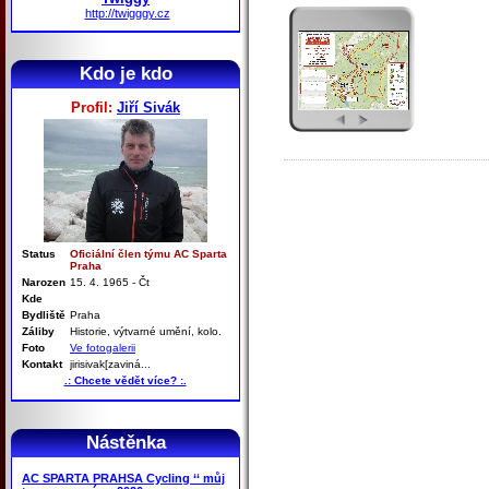
http://twigggy.cz
Kdo je kdo
Profil:
Jiří Sivák
Status
Oficiální člen týmu AC Sparta
Praha
Narozen
15. 4. 1965 - Čt
Kde
Bydliště
Praha
Záliby
Historie, výtvarné umění, kolo.
Foto
Ve fotogalerii
Kontakt
jirisivak[zaviná...
.: Chcete vědět více? :.
Nástěnka
AC SPARTA PRAHSA Cycling ‘‘ můj