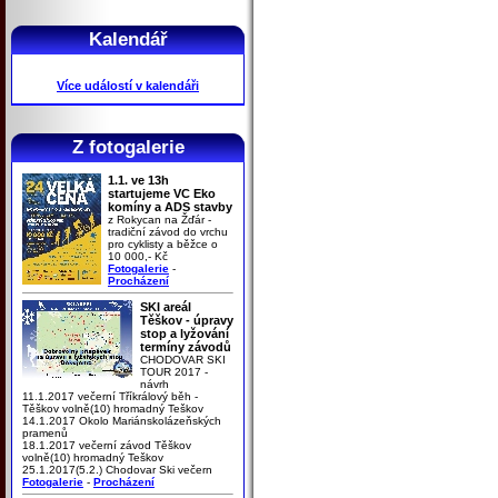
Kalendář
Více událostí v kalendáři
Z fotogalerie
1.1. ve 13h
startujeme VC Eko
komíny a ADS stavby
z Rokycan na Žďár -
tradiční závod do vrchu
pro cyklisty a běžce o
10 000,- Kč
Fotogalerie
-
Procházení
SKI areál
Těškov - úpravy
stop a lyžování
termíny závodů
CHODOVAR SKI
TOUR 2017 -
návrh
11.1.2017 večerní Tříkrálový běh -
Těškov volně(10) hromadný Teškov
14.1.2017 Okolo Mariánskolázeňských
pramenů
18.1.2017 večerní závod Těškov
volně(10) hromadný Teškov
25.1.2017(5.2.) Chodovar Ski večern
Fotogalerie
-
Procházení