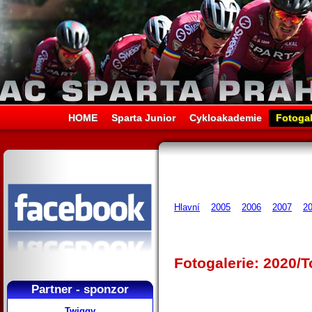
HOME
Sparta Junior
Cykloakademie
Fotogal
Hlavní
2005
2006
2007
2
Fotogalerie: 2020/
Partner - sponzor
Twiggy