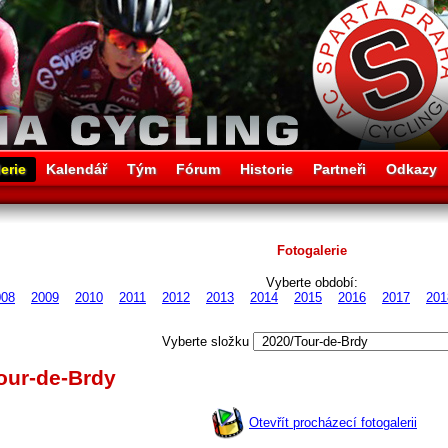
erie
Kalendář
Tým
Fórum
Historie
Partneři
Odkazy
Fotogalerie
Vyberte období:
008
2009
2010
2011
2012
2013
2014
2015
2016
2017
201
Vyberte složku
Tour-de-Brdy
Otevřít procházecí fotogalerii