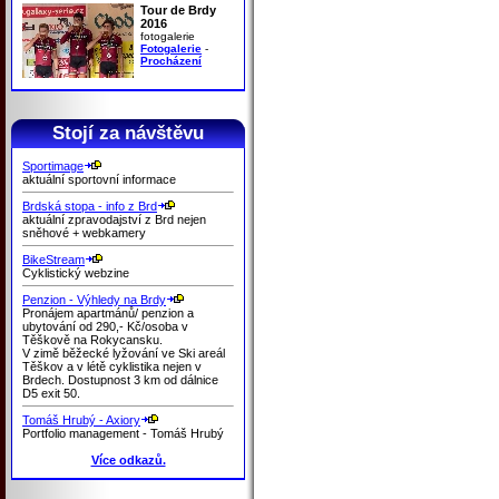
Tour de Brdy
2016
fotogalerie
Fotogalerie
-
Procházení
Stojí za návštěvu
Sportimage
aktuální sportovní informace
Brdská stopa - info z Brd
aktuální zpravodajství z Brd nejen
sněhové + webkamery
BikeStream
Cyklistický webzine
Penzion - Výhledy na Brdy
Pronájem apartmánů/ penzion a
ubytování od 290,- Kč/osoba v
Těškově na Rokycansku.
V zimě běžecké lyžování ve Ski areál
Těškov a v létě cyklistika nejen v
Brdech. Dostupnost 3 km od dálnice
D5 exit 50.
Tomáš Hrubý - Axiory
Portfolio management - Tomáš Hrubý
Více odkazů.