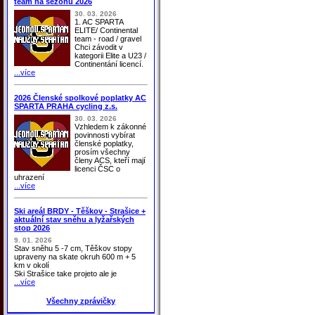
team na sezónu 2026
30. 03. 2026
1. AC SPARTA
ELITE/ Continental
team - road / gravel
Chci závodit v
kategorii Elite a U23 /
Continentání licencí.
...více
2026 Členské spolkové poplatky AC
SPARTA PRAHA cycling z.s.
30. 03. 2026
Vzhledem k zákonné
povinnosti vybírat
členské poplatky,
prosím všechny
členy ACS, kteří mají
licenci ČSC o
uhrazení
...více
Ski areál BRDY - Těškov - Strašice +
aktuální stav sněhu a lyžařských
stop 2026
9. 01. 2026
Stav sněhu 5 -7 cm, Těškov stopy
upraveny na skate okruh 600 m + 5
km v okolí
Ski Strašice take projeto ale je
...více
Všechny zprávičky