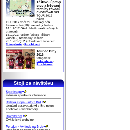
Těškov - úpravy
stop a lyžování
termíny závodů
CHODOVAR SKI
TOUR 2017 -
návrh
11.1.2017 večerní Tříkrálový běh -
Těškov volně(10) hromadný Teškov
14.1.2017 Okolo Mariánskolázeňských
pramenů
18.1.2017 večerní závod Těškov
volně(10) hromadný Teškov
25.1.2017(5.2.) Chodovar Ski večern
Fotogalerie
-
Procházení
Tour de Brdy
2016
fotogalerie
Fotogalerie
-
Procházení
Stojí za návštěvu
Sportimage
aktuální sportovní informace
Brdská stopa - info z Brd
aktuální zpravodajství z Brd nejen
sněhové + webkamery
BikeStream
Cyklistický webzine
Penzion - Výhledy na Brdy
Pronájem apartmánů/ penzion a