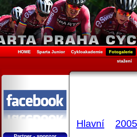
HOME
Sparta Junior
Cykloakademie
Fotogalerie
stažení
Hlavní
200
Partner - sponzor