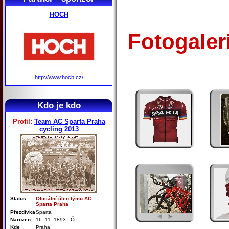
HOCH
Fotogaler
http://www.hoch.cz/
Kdo je kdo
Profil:
Team AC Sparta Praha
cycling 2013
Status
Oficiální člen týmu AC
Sparta Praha
Přezdívka
Sparta
Narozen
16. 11. 1893 - Čt
Kde
Praha