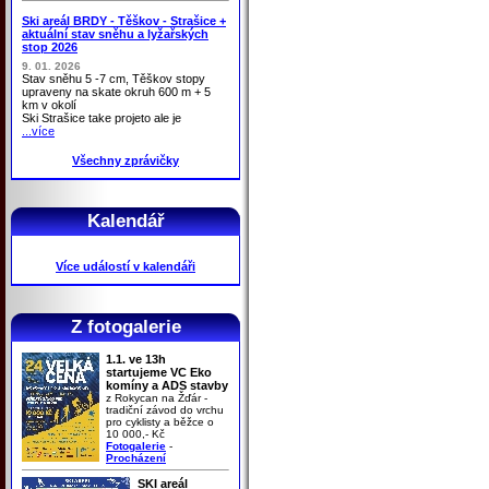
Ski areál BRDY - Těškov - Strašice +
aktuální stav sněhu a lyžařských
stop 2026
9. 01. 2026
Stav sněhu 5 -7 cm, Těškov stopy
upraveny na skate okruh 600 m + 5
km v okolí
Ski Strašice take projeto ale je
...více
Všechny zprávičky
Kalendář
Více událostí v kalendáři
Z fotogalerie
1.1. ve 13h
startujeme VC Eko
komíny a ADS stavby
z Rokycan na Žďár -
tradiční závod do vrchu
pro cyklisty a běžce o
10 000,- Kč
Fotogalerie
-
Procházení
SKI areál