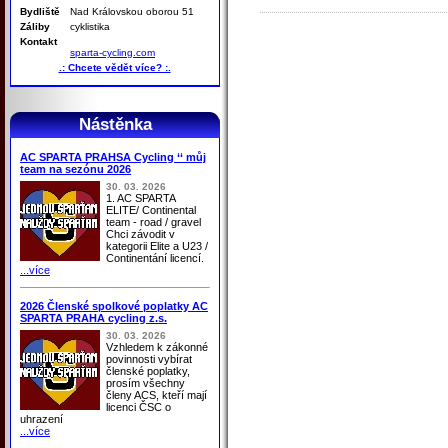
Bydliště
Nad Královskou oborou 51
Záliby
cyklistika
Kontakt
sparta-cycling.com
.: Chcete vědět více? :.
Nástěnka
AC SPARTA PRAHSA Cycling ‘‘ můj
team na sezónu 2026
30. 03. 2026
1. AC SPARTA
ELITE/ Continental
team - road / gravel
Chci závodit v
kategorii Elite a U23 /
Continentání licencí.
...více
2026 Členské spolkové poplatky AC
SPARTA PRAHA cycling z.s.
30. 03. 2026
Vzhledem k zákonné
povinnosti vybírat
členské poplatky,
prosím všechny
členy ACS, kteří mají
licenci ČSC o
uhrazení
...více