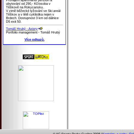
ubytování od 290,- Kč/osoba v
Těškově na Rokycansku.
V zimě běžecké lyžování ve Ski areál
Těškov a v létě cyklistika nejen v
Brdech. Dostupnost 3 km od dálnice
D5 exit 50.
Tomáš Hrubý - Axiory
Portfolio management - Tomáš Hrubý
Více odkazů.