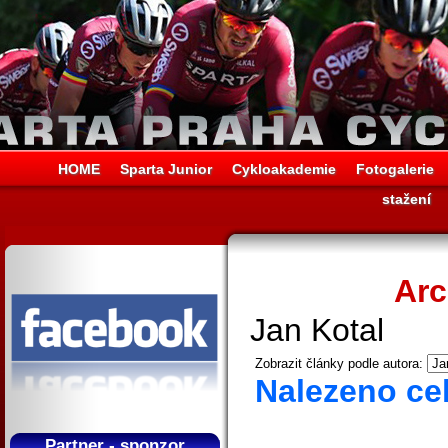
HOME
Sparta Junior
Cykloakademie
Fotogalerie
stažení
Arc
Jan Kotal
Zobrazit články podle autora:
Nalezeno ce
Partner - sponzor