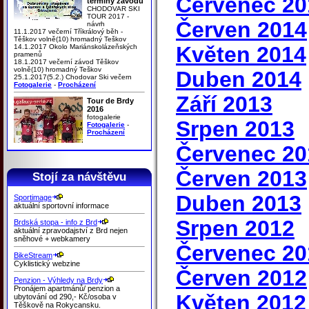
Červenec 20
termíny závodů
CHODOVAR SKI
TOUR 2017 -
Červen 2014
návrh
11.1.2017 večerní Tříkrálový běh -
Těškov volně(10) hromadný Teškov
Květen 2014
14.1.2017 Okolo Mariánskolázeňských
pramenů
18.1.2017 večerní závod Těškov
volně(10) hromadný Teškov
Duben 2014
25.1.2017(5.2.) Chodovar Ski večern
Fotogalerie
-
Procházení
Září 2013
Tour de Brdy
2016
fotogalerie
Srpen 2013
Fotogalerie
-
Procházení
Červenec 20
Červen 2013
Stojí za návštěvu
Duben 2013
Sportimage
aktuální sportovní informace
Srpen 2012
Brdská stopa - info z Brd
aktuální zpravodajství z Brd nejen
sněhové + webkamery
Červenec 20
BikeStream
Cyklistický webzine
Červen 2012
Penzion - Výhledy na Brdy
Pronájem apartmánů/ penzion a
Květen 2012
ubytování od 290,- Kč/osoba v
Těškově na Rokycansku.