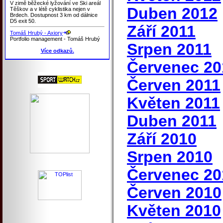
V zimě běžecké lyžování ve Ski areál
Duben 2012
Těškov a v létě cyklistika nejen v
Brdech. Dostupnost 3 km od dálnice
D5 exit 50.
Září 2011
Tomáš Hrubý - Axiory
Portfolio management - Tomáš Hrubý
Srpen 2011
Více odkazů.
Červenec 20
Červen 2011
Květen 2011
Duben 2011
Září 2010
Srpen 2010
Červenec 20
Červen 2010
Květen 2010