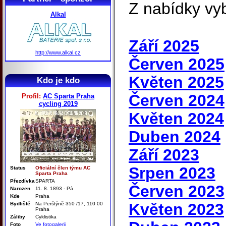
Z nabídky vy
Alkal
Září 2025
http://www.alkal.cz
Červen 2025
Květen 2025
Kdo je kdo
Červen 2024
Profil:
AC Sparta Praha
cycling 2019
Květen 2024
Duben 2024
Září 2023
Srpen 2023
Status
Oficiální člen týmu AC
Sparta Praha
Přezdívka
SPARTA
Červen 2023
Narozen
11. 8. 1893 - Pá
Kde
Praha
Květen 2023
Bydliště
Na Perštýně 350 /17, 110 00
Praha
Záliby
Cyklistika
Foto
Ve fotogalerii