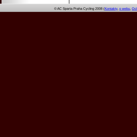
© AC Sparta Praha Cycling 2008 (
Kontakty
,
o webu
,
Och