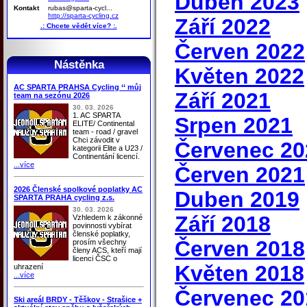
Duben 2023
Kontakt
rubas@sparta-cycl...
http://sparta-cycling.cz
Září 2022
.: Chcete vědět více? :.
Červen 2022
Nástěnka
Květen 2022
AC SPARTA PRAHSA Cycling ‘‘ můj
Září 2021
team na sezónu 2026
30. 03. 2026
1. AC SPARTA
Srpen 2021
ELITE/ Continental
team - road / gravel
Chci závodit v
Červenec 20
kategorii Elite a U23 /
Continentání licencí.
...více
Červen 2021
2026 Členské spolkové poplatky AC
Duben 2019
SPARTA PRAHA cycling z.s.
30. 03. 2026
Září 2018
Vzhledem k zákonné
povinnosti vybírat
členské poplatky,
Červen 2018
prosím všechny
členy ACS, kteří mají
licenci ČSC o
Květen 2018
uhrazení
...více
Červenec 20
Ski areál BRDY - Těškov - Strašice +