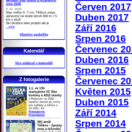
aktuální stav sněhu a lyžařských
Červen 2017
stop 2026
9. 01. 2026
Stav sněhu 5 -7 cm, Těškov stopy
Duben 2017
upraveny na skate okruh 600 m + 5
km v okolí
Ski Strašice take projeto ale je
Září 2016
...více
Všechny zprávičky
Srpen 2016
Červenec 20
Kalendář
Duben 2016
Více událostí v kalendáři
Srpen 2015
Červenec 20
Z fotogalerie
1.1. ve 13h
Květen 2015
startujeme VC Eko
komíny a ADS stavby
z Rokycan na Žďár -
Duben 2015
tradiční závod do vrchu
pro cyklisty a běžce o
10 000,- Kč
Září 2014
Fotogalerie
-
Procházení
Srpen 2014
SKI areál
Těškov - úpravy
stop a lyžování